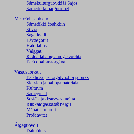
Sámekulturguovddáš Sajos
Sámedikki bargoortnet
Mearrádusdahkan
Sámedikki čoahkkin
Stivra
Ságadoalli
Lávdegottit
Hálddahus
Válggat
Ráđđádallangeatnegas­vuohta
Eará doaibmaorgánat
Vástusuorggit
Ealáhusat, vuoigatvuohta ja biras
Skuvlen ja oahppamateriála
Kultuvra
Sámegielat
Sosiála ja dearvvasvuohta
Riikkaidgaskasaš bargu
Mánát ja nuorat
Prošeavttat
Áigeguovdil
Dáhpáhusat