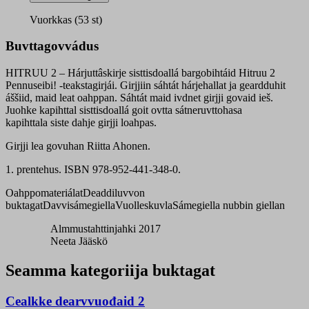
hárjehusgirji
quantity
Vuorkkas (53 st)
Buvttagovvádus
HITRUU 2 – Hárjuttâskirje sisttisdoallá bargobihtáid Hitruu 2
Pennuseibi! -teakstagirjái. Girjjiin sáhtát hárjehallat ja geardduhit
áššiid, maid leat oahppan. Sáhtát maid ivdnet girjji govaid ieš.
Juohke kapihttal sisttisdoallá goit ovtta sátneruvttohasa
kapihttala siste dahje girjji loahpas.
Girjji lea govuhan Riitta Ahonen.
1. prentehus. ISBN 978-952-441-348-0.
Oahppomateriálat
Deaddiluvvon
buktagat
Davvisámegiella
Vuolleskuvla
Sámegiella nubbin giellan
Almmustahttinjahki 2017
Neeta Jääskö
Seamma kategoriija buktagat
Cealkke dearvvuođaid 2