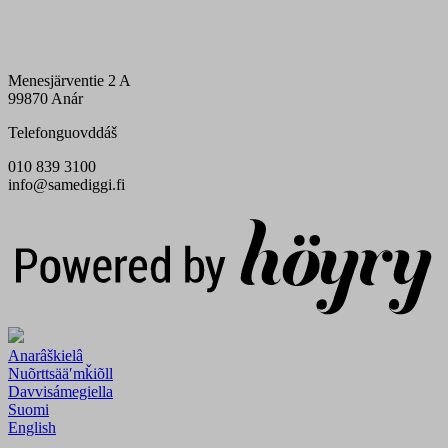
Menesjärventie 2 A
99870 Anár
Telefonguovddáš
010 839 3100
info@samediggi.fi
Digi- ja mainostoimisto Höyry Rovaniemi ja Oulu
Anarâškielâ
Nuõrttsääʹmǩiõll
Davvisámegiella
Suomi
English