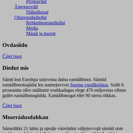
Prošeavttat
Áigeguovdil
Dáhpáhusat
Oktavuođadieđut
Rehketbearrandieđut
Media
Mánát ja nuorat
Ovdasiidu
Čájet buot
Dieđut mis
Sámit leat Eurohpa uniovnna áidna eamiálbmot. Sámiid
eamiálbmotsajádat lea nannejuvvon
Suoma vuođđolágas
. Sullii 6
proseantta olles máilmmi veahkadagas elege 476 miljovnna olbmo
gullet eamiálbmogiidda. Eamiálbmogat ellet 90 sierra riikkas.
Čájet buot
Mearrádusdahkan
Sámedikki 21 lahtu ja njealje várrelahtu váljejuvvojit sámiid siste