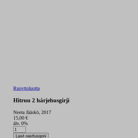
Ruovttoluotta
Hitruu 2 hárjehusgirji
Neeta Jääskö, 2017
15,00
€
álv. 0%
Hitruu
2
Lasit oasttusgorii