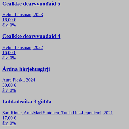
Cealkke dearvvuođaid 5
Helmi Länsman, 2023
16,00
€
álv. 0%
Cealkke dearvvuođaid 4
Helmi Länsman, 2022
16,00
€
álv. 0%
Árdna hárjehusgirji
Aura Pieski, 2024
30,00
€
álv. 0%
Lohkoleaika 3 giđđa
Sari Rinne, Ann-Mari Sintonen, Tuula Uus-Leponiemi, 2021
17,00
€
álv. 0%