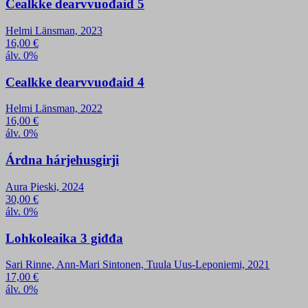
Cealkke dearvvuođaid 5
Helmi Länsman, 2023
16,00
€
álv. 0%
Cealkke dearvvuođaid 4
Helmi Länsman, 2022
16,00
€
álv. 0%
Árdna hárjehusgirji
Aura Pieski, 2024
30,00
€
álv. 0%
Lohkoleaika 3 giđđa
Sari Rinne, Ann-Mari Sintonen, Tuula Uus-Leponiemi, 2021
17,00
€
álv. 0%