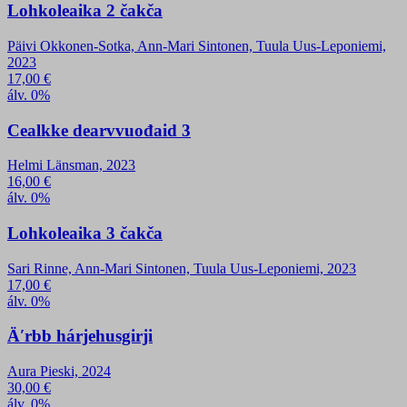
Lohkoleaika 2 čakča
Päivi Okkonen-Sotka, Ann-Mari Sintonen, Tuula Uus-Leponiemi,
2023
17,00
€
álv. 0%
Cealkke dearvvuođaid 3
Helmi Länsman, 2023
16,00
€
álv. 0%
Lohkoleaika 3 čakča
Sari Rinne, Ann-Mari Sintonen, Tuula Uus-Leponiemi, 2023
17,00
€
álv. 0%
Äʹrbb hárjehusgirji
Aura Pieski, 2024
30,00
€
álv. 0%