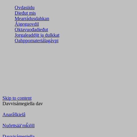
Ovdasiidu
Dieđut mis
Mearrádusdahkan
Áigeguovdil
Oktavuođadieđut
Jorgaleaddjit ja dulkkat
Oahppomateriálagávpi
Skip to content
Davvisámegiella
dav
Anarâškielâ
Nuõrttsääʹmǩiõll
Davvisámegiella