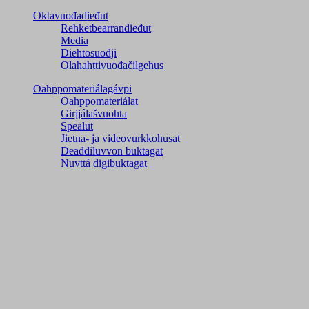
Oktavuođadieđut
Rehketbearrandieđut
Media
Diehtosuodji
Olahahttivuođačilgehus
Oahppomateriálagávpi
Oahppomateriálat
Girjjálašvuohta
Spealut
Jietna- ja videovurkkohusat
Deaddiluvvon buktagat
Nuvttá digibuktagat