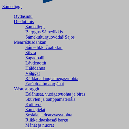
Sámediggi
Ovdasiidu
Dieđut mis
Sámediggi
Barggus Sámedikkis
Sámekulturguovddáš Sajos
Mearrádusdahkan
Sámedikki čoahkkin
Stivra
Ságadoalli
Lávdegottit
Hálddahus
Válggat
Ráđđádallangeatnegas­vuohta
Eará doaibmaorgánat
Vástusuorggit
Ealáhusat, vuoigatvuohta ja biras
Skuvlen ja oahppamateriála
Kultuvra
Sámegielat
Sosiála ja dearvvasvuohta
Riikkaidgaskasaš bargu
Mánát ja nuorat