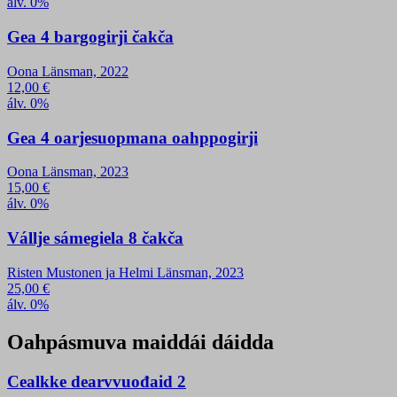
álv. 0%
Gea 4 bargogirji čakča
Oona Länsman, 2022
12,00
€
álv. 0%
Gea 4 oarjesuopmana oahppogirji
Oona Länsman, 2023
15,00
€
álv. 0%
Vállje sámegiela 8 čakča
Risten Mustonen ja Helmi Länsman, 2023
25,00
€
álv. 0%
Oahpásmuva maiddái dáidda
Cealkke dearvvuođaid 2