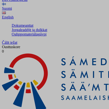
Suomi
English
Dokumeanttat
Jorgaleaddjit ja dulkkat
Oahppomateriálagávpi
Čálit iežat
Oasttuskore
0