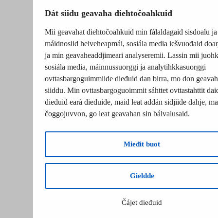
Dát siidu geavaha diehtočoahkuid
Mii geavahat diehtočoahkuid min fálaldagaid sisdoalu ja
máidnosiid heiveheapmái, sosiála media iešvuođaid doar
ja min geavaheaddjimeari analyseremii. Lassin mii juohk
sosiála media, máinnussuorggi ja analytihkkasuorggi
ovttasbargoguimmiide dieđuid dan birra, mo don geavah
siiddu. Min ovttasbargoguoimmit sáhttet ovttastahttit dai
dieđuid eará dieđuide, maid leat addán sidjiide dahje, mat
čoggojuvvon, go leat geavahan sin bálvalusaid.
Mieđit buot
Gieldde
Čájet dieđuid