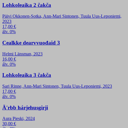
Lohkoleaika 2 čakča
Päivi Okkonen-Sotka, Ann-Mari Sintonen, Tuula Uus-Leponiemi,
2023
17,00
€
álv. 0%
Cealkke dearvvuođaid 3
Helmi Länsman, 2023
16,00
€
álv. 0%
Lohkoleaika 3 čakča
Sari Rinne, Ann-Mari Sintonen, Tuula Uus-Leponiemi, 2023
17,00
€
álv. 0%
Äʹrbb hárjehusgirji
Aura Pieski, 2024
30,00
€