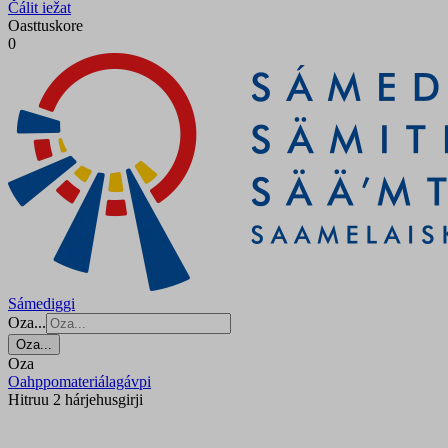
Čálit iežat
Oasttuskore
0
Sámediggi
Oza...
Oza...
Oza
Oahppomateriálagávpi
Hitruu 2 hárjehusgirji