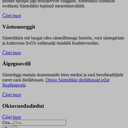
juohke njealját jagi dollojuvvon válggain. Sámedikki čoahkkin
ovddasta Sámedikki bajimuš mearridanválddi.
Čájet buot
Vástusuorggit
Sámedikkis mii bargat olles sámeálbmoga buorrin, vuoi sámegielain
ja kultuvrras livčče eallinsadji maiddái boahttevuođas.
Čájet buot
Áigeguovdil
Sámediggi muitala doaimmaidis birra mediai ja eará berošteaddjiide
earret eará dieđáhusain.
Diŋgo Sámedikki dieđáhusaid iežat
šleađgapostii
.
Čájet buot
Oktavuođadieđut
Čájet buot
Oza...