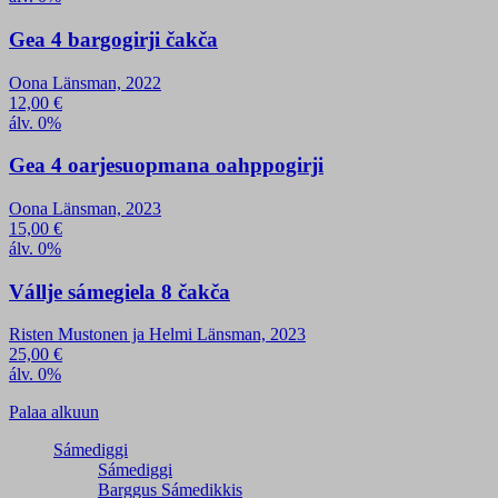
Gea 4 bargogirji čakča
Oona Länsman, 2022
12,00
€
álv. 0%
Gea 4 oarjesuopmana oahppogirji
Oona Länsman, 2023
15,00
€
álv. 0%
Vállje sámegiela 8 čakča
Risten Mustonen ja Helmi Länsman, 2023
25,00
€
álv. 0%
Palaa alkuun
Sámediggi
Sámediggi
Barggus Sámedikkis