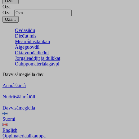
Oza...
Oza
Oza...
Oza...
Ovdasiidu
Dieđut mis
Mearrádusdahkan
Áigeguovdil
Oktavuođadieđut
Jorgaleaddjit ja dulkkat
Oahppomateriálagávpi
Davvisámegiella
dav
Anarâškielâ
Nuõrttsääʹmǩiõll
Davvisámegiella
Suomi
English
Oppimateriaalikauppa