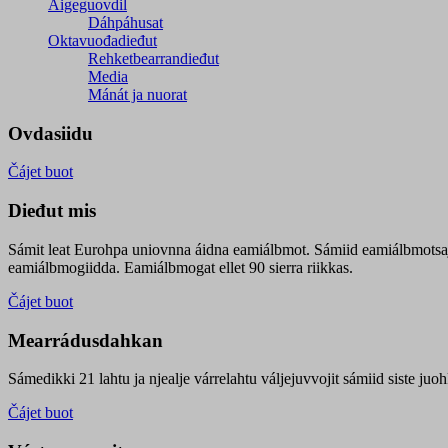
Áigeguovdil
Dáhpáhusat
Oktavuođadieđut
Rehketbearrandieđut
Media
Mánát ja nuorat
Ovdasiidu
Čájet buot
Dieđut mis
Sámit leat Eurohpa uniovnna áidna eamiálbmot. Sámiid eamiálbmotsa
eamiálbmogiidda. Eamiálbmogat ellet 90 sierra riikkas.
Čájet buot
Mearrádusdahkan
Sámedikki 21 lahtu ja njealje várrelahtu váljejuvvojit sámiid siste j
Čájet buot