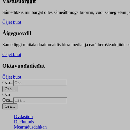
Vástusuorggit
Sámedikkis mii bargat olles sámeálbmoga buorrin, vuoi sámegielain ja 
Čájet buot
Áigeguovdil
Sámediggi muitala doaimmaidis birra mediai ja eará berošteaddjiide ea
Čájet buot
Oktavuođadieđut
Čájet buot
Oza...
Oza...
Oza
Oza...
Oza...
Ovdasiidu
Dieđut mis
Mearrádusdahkan