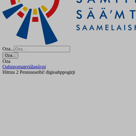
Oza...
Oza...
Oza
Oahppomateriálagávpi
Hitruu 2 Pennuuseibi! digioahppogirji