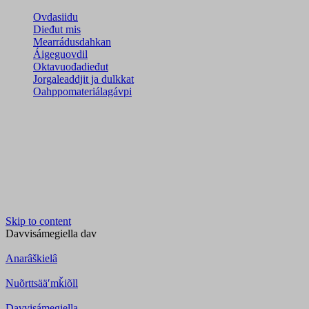
Ovdasiidu
Dieđut mis
Mearrádusdahkan
Áigeguovdil
Oktavuođadieđut
Jorgaleaddjit ja dulkkat
Oahppomateriálagávpi
Skip to content
Davvisámegiella
dav
Anarâškielâ
Nuõrttsääʹmǩiõll
Davvisámegiella