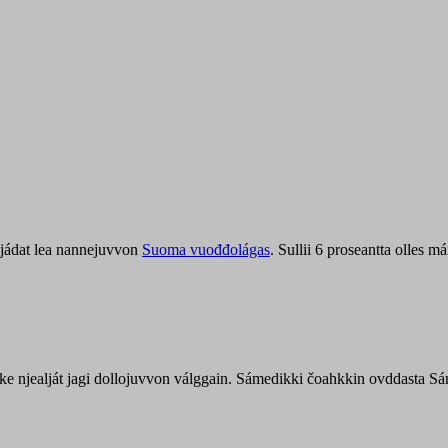
jádat lea nannejuvvon
Suoma vuođđolágas
. Sullii 6 proseantta olles
uohke njealját jagi dollojuvvon válggain. Sámedikki čoahkkin ovddasta 