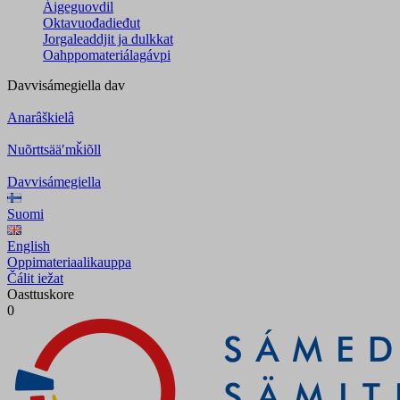
Áigeguovdil
Oktavuođadieđut
Jorgaleaddjit ja dulkkat
Oahppomateriálagávpi
Davvisámegiella
dav
Anarâškielâ
Nuõrttsääʹmǩiõll
Davvisámegiella
Suomi
English
Oppimateriaalikauppa
Čálit iežat
Oasttuskore
0