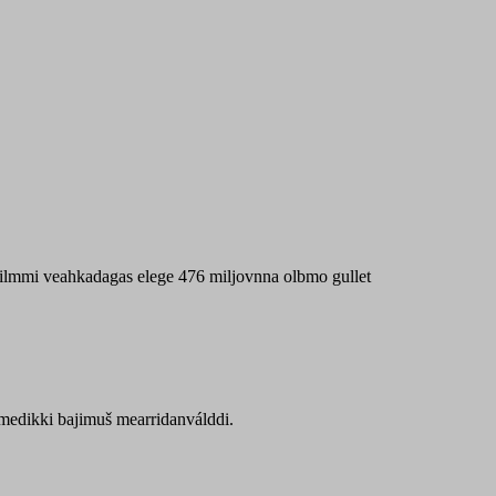
 máilmmi veahkadagas elege 476 miljovnna olbmo gullet
Sámedikki bajimuš mearridanválddi.