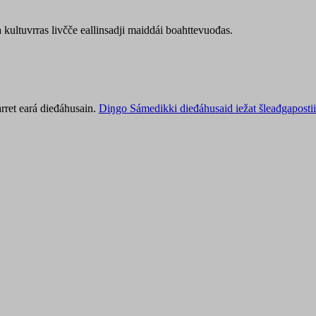
kultuvrras livčče eallinsadji maiddái boahttevuođas.
rret eará dieđáhusain.
Diŋgo Sámedikki dieđáhusaid iežat šleađgapostii