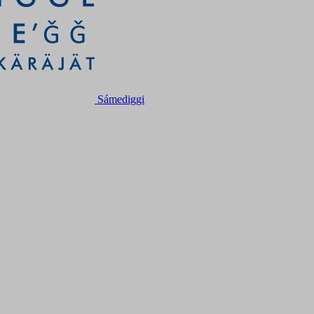
Sámediggi