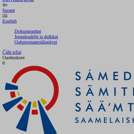
Suomi
English
Dokumeanttat
Jorgaleaddjit ja dulkkat
Oahppomateriálagávpi
Čálit iežat
Oasttuskore
0