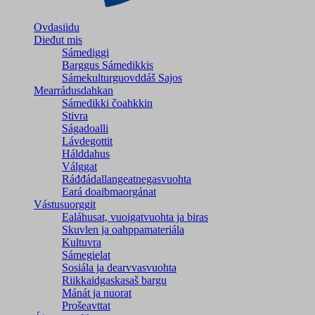
Ovdasiidu
Dieđut mis
Sámediggi
Barggus Sámedikkis
Sámekulturguovddáš Sajos
Mearrádusdahkan
Sámedikki čoahkkin
Stivra
Ságadoalli
Lávdegottit
Hálddahus
Válggat
Ráđđádallangeatnegas­vuohta
Eará doaibmaorgánat
Vástusuorggit
Ealáhusat, vuoigatvuohta ja biras
Skuvlen ja oahppamateriála
Kultuvra
Sámegielat
Sosiála ja dearvvasvuohta
Riikkaidgaskasaš bargu
Mánát ja nuorat
Prošeavttat