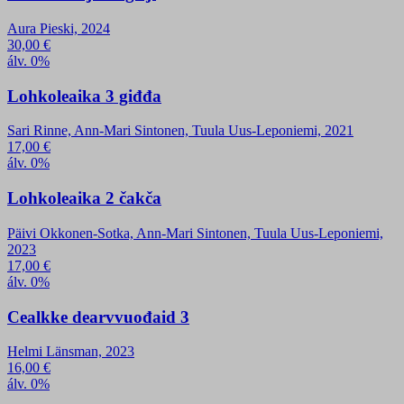
Aura Pieski, 2024
30,00
€
álv. 0%
Lohkoleaika 3 giđđa
Sari Rinne, Ann-Mari Sintonen, Tuula Uus-Leponiemi, 2021
17,00
€
álv. 0%
Lohkoleaika 2 čakča
Päivi Okkonen-Sotka, Ann-Mari Sintonen, Tuula Uus-Leponiemi,
2023
17,00
€
álv. 0%
Cealkke dearvvuođaid 3
Helmi Länsman, 2023
16,00
€
álv. 0%