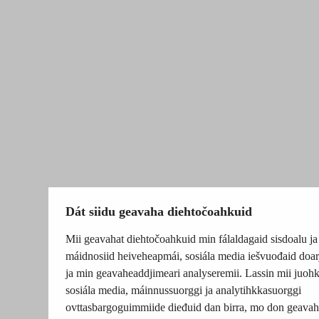
Dát siidu geavaha diehtočoahkuid
Mii geavahat diehtočoahkuid min fálaldagaid sisdoalu ja
máidnosiid heiveheapmái, sosiála media iešvuođaid doar
ja min geavaheaddjimeari analyseremii. Lassin mii juohk
sosiála media, máinnussuorggi ja analytihkkasuorggi
ovttasbargoguimmiide dieđuid dan birra, mo don geavah