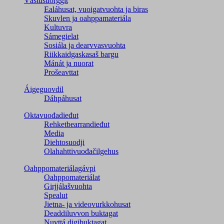
Vástusuorggit
Ealáhusat, vuoigatvuohta ja biras
Skuvlen ja oahppamateriála
Kultuvra
Sámegielat
Sosiála ja dearvvasvuohta
Riikkaidgaskasaš bargu
Mánát ja nuorat
Prošeavttat
Áigeguovdil
Dáhpáhusat
Oktavuođadieđut
Rehketbearrandieđut
Media
Diehtosuodji
Olahahttivuođačilgehus
Oahppomateriálagávpi
Oahppomateriálat
Girjjálašvuohta
Spealut
Jietna- ja videovurkkohusat
Deaddiluvvon buktagat
Nuvttá digibuktagat