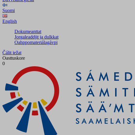
Suomi
English
Dokumeanttat
Jorgaleaddjit ja dulkkat
Oahppomateriálagávpi
Čálit iežat
Oasttuskore
0