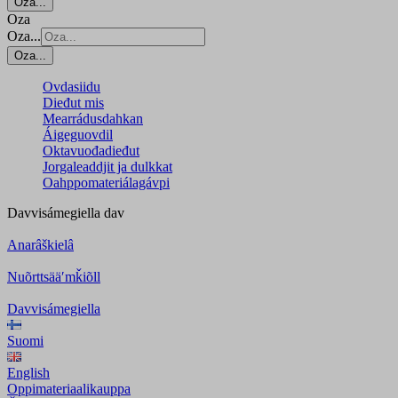
Oza...
Oza
Oza...
Oza...
Ovdasiidu
Dieđut mis
Mearrádusdahkan
Áigeguovdil
Oktavuođadieđut
Jorgaleaddjit ja dulkkat
Oahppomateriálagávpi
Davvisámegiella
dav
Anarâškielâ
Nuõrttsääʹmǩiõll
Davvisámegiella
Suomi
English
Oppimateriaalikauppa