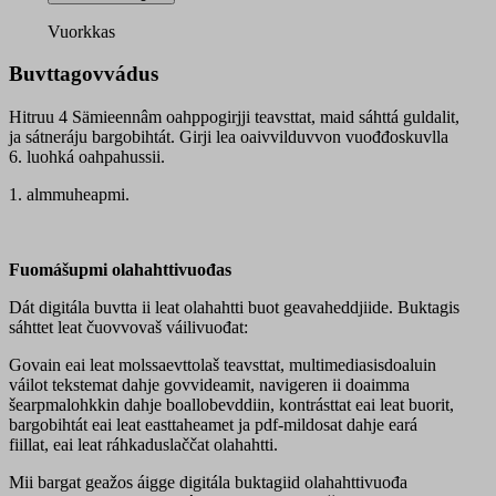
Sämieennâm
digioahppogirji
Vuorkkas
quantity
Buvttagovvádus
Hitruu 4 Sämieennâm oahppogirjji teavsttat, maid sáhttá guldalit,
ja sátneráju bargobihtát. Girji lea oaivvilduvvon vuođđoskuvlla
6. luohká oahpahussii.
1. almmuheapmi.
Fuomášupmi olahahttivuođas
Dát digitála buvtta ii leat olahahtti buot geavaheddjiide. Buktagis
sáhttet leat čuovvovaš váilivuođat:
Govain eai leat molssaevttolaš teavsttat, multimediasisdoaluin
váilot tekstemat dahje govvideamit, navigeren ii doaimma
šearpmalohkkin dahje boallobevddiin, kontrásttat eai leat buorit,
bargobihtát eai leat easttaheamet ja pdf-mildosat dahje eará
fiillat, eai leat ráhkaduslaččat olahahtti.
Mii bargat geažos áigge digitála buktagiid olahahttivuođa