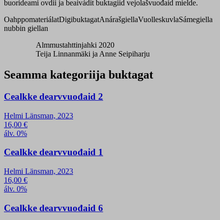
buorideami ovdii ja beaivádit buktagiid vejolašvuođaid mielde.
Oahppomateriálat
Digibuktagat
Anárašgiella
Vuolleskuvla
Sámegiella
nubbin giellan
Almmustahttinjahki 2020
Teija Linnanmäki ja Anne Seipiharju
Seamma kategoriija buktagat
Cealkke dearvvuođaid 2
Helmi Länsman, 2023
16,00
€
álv. 0%
Cealkke dearvvuođaid 1
Helmi Länsman, 2023
16,00
€
álv. 0%
Cealkke dearvvuođaid 6