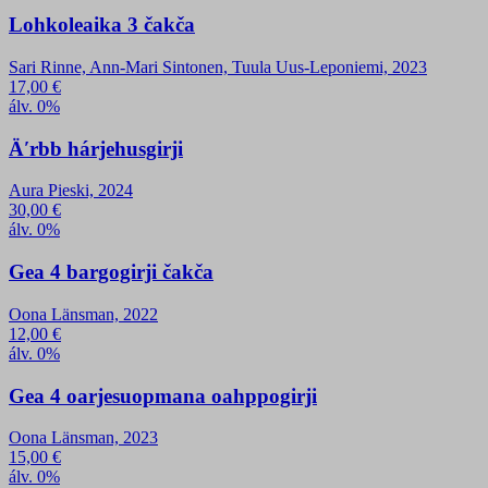
Lohkoleaika 3 čakča
Sari Rinne, Ann-Mari Sintonen, Tuula Uus-Leponiemi, 2023
17,00
€
álv. 0%
Äʹrbb hárjehusgirji
Aura Pieski, 2024
30,00
€
álv. 0%
Gea 4 bargogirji čakča
Oona Länsman, 2022
12,00
€
álv. 0%
Gea 4 oarjesuopmana oahppogirji
Oona Länsman, 2023
15,00
€
álv. 0%