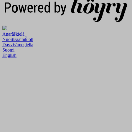
Anarâškielâ
Nuõrttsääʹmǩiõll
Davvisámegiella
Suomi
English