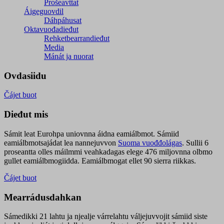
Prošeavttat
Áigeguovdil
Dáhpáhusat
Oktavuođadieđut
Rehketbearrandieđut
Media
Mánát ja nuorat
Ovdasiidu
Čájet buot
Dieđut mis
Sámit leat Eurohpa uniovnna áidna eamiálbmot. Sámiid
eamiálbmotsajádat lea nannejuvvon
Suoma vuođđolágas
. Sullii 6
proseantta olles máilmmi veahkadagas elege 476 miljovnna olbmo
gullet eamiálbmogiidda. Eamiálbmogat ellet 90 sierra riikkas.
Čájet buot
Mearrádusdahkan
Sámedikki 21 lahtu ja njealje várrelahtu váljejuvvojit sámiid siste