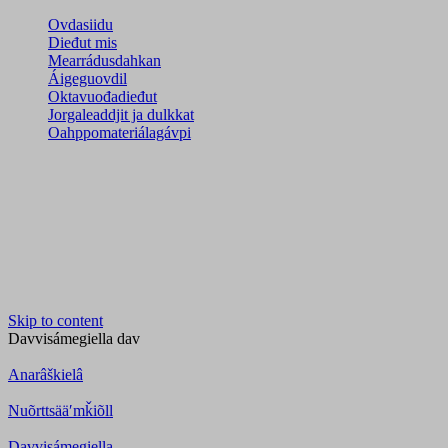
Ovdasiidu
Dieđut mis
Mearrádusdahkan
Áigeguovdil
Oktavuođadieđut
Jorgaleaddjit ja dulkkat
Oahppomateriálagávpi
Skip to content
Davvisámegiella
dav
Anarâškielâ
Nuõrttsääʹmǩiõll
Davvisámegiella