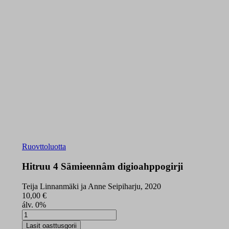
Ruovttoluotta
Hitruu 4 Sämieennâm digioahppogirji
Teija Linnanmäki ja Anne Seipiharju, 2020
10,00
€
álv. 0%
Hitruu
4
Lasit oasttusgorii