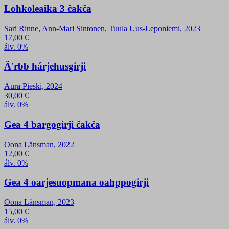
Lohkoleaika 3 čakča
Sari Rinne, Ann-Mari Sintonen, Tuula Uus-Leponiemi, 2023
17,00
€
álv. 0%
Äʹrbb hárjehusgirji
Aura Pieski, 2024
30,00
€
álv. 0%
Gea 4 bargogirji čakča
Oona Länsman, 2022
12,00
€
álv. 0%
Gea 4 oarjesuopmana oahppogirji
Oona Länsman, 2023
15,00
€
álv. 0%