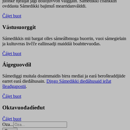
juohke njealját jagi dollojuvvon válggain. Sámedikki čoahkkin
ovddasta Sámedikki bajimuš mearridanválddi.
Čájet buot
Vástusuorggit
Sámedikkis mii bargat olles sámeálbmoga buorrin, vuoi sámegielain
ja kultuvrras livčče eallinsadji maiddái boahttevuođas.
Čájet buot
Áigeguovdil
Sámediggi muitala doaimmaidis birra mediai ja eará berošteaddjiide
earret eará dieđáhusain.
Diŋgo Sámedikki dieđáhusaid iežat
šleađgapostii
.
Čájet buot
Oktavuođadieđut
Čájet buot
Oza...