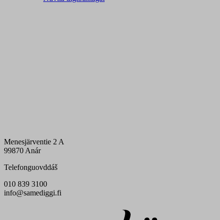
Menesjärventie 2 A
99870 Anár
Telefonguovddáš
010 839 3100
info@samediggi.fi
Digi- ja mainostoimisto Höyry Rovaniemi ja Oulu