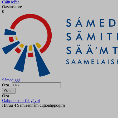
Čálit iežat
Oasttuskore
0
Sámediggi
Oza...
Oza...
Oza
Oahppomateriálagávpi
Hitruu 4 Sämieennâm digioahppogirji