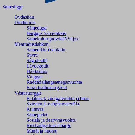
Sámediggi
Ovdasiidu
Dieđut mis
Sámediggi
Barggus Sámedikkis
Sámekulturguovddáš Sajos
Mearrádusdahkan
Sámedikki čoahkkin
Stivra
Ságadoalli
Lávdegottit
Hálddahus
Válggat
Ráđđádallangeatnegas­vuohta
Eará doaibmaorgánat
Vástusuorggit
Ealáhusat, vuoigatvuohta ja biras
Skuvlen ja oahppamateriála
Kultuvra
Sámegielat
Sosiála ja dearvvasvuohta
Riikkaidgaskasaš bargu
Mánát ja nuorat