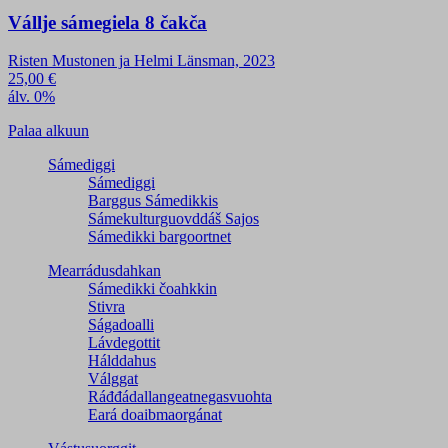
Vállje sámegiela 8 čakča
Risten Mustonen ja Helmi Länsman, 2023
25,00
€
álv. 0%
Palaa alkuun
Sámediggi
Sámediggi
Barggus Sámedikkis
Sámekulturguovddáš Sajos
Sámedikki bargoortnet
Mearrádusdahkan
Sámedikki čoahkkin
Stivra
Ságadoalli
Lávdegottit
Hálddahus
Válggat
Ráđđádallangeatnegas­vuohta
Eará doaibmaorgánat