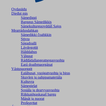
Ovdasiidu
Dieđut mis
Sámediggi
Barggus Sámedikkis
Sámekulturguovddáš Sajos
Mearrádusdahkan
Sámedikki čoahkkin
Stivra
Ságadoalli
Lávdegottit
Hálddahus
Válggat
Ráđđádallangeatnegas­vuohta
Eará doaibmaorgánat
Vástusuorggit
Ealáhusat, vuoigatvuohta ja biras
Skuvlen ja oahppamateriála
Kultuvra
Sámegielat
Sosiála ja dearvvasvuohta
Riikkaidgaskasaš bargu
Mánát ja nuorat
Prošeavttat