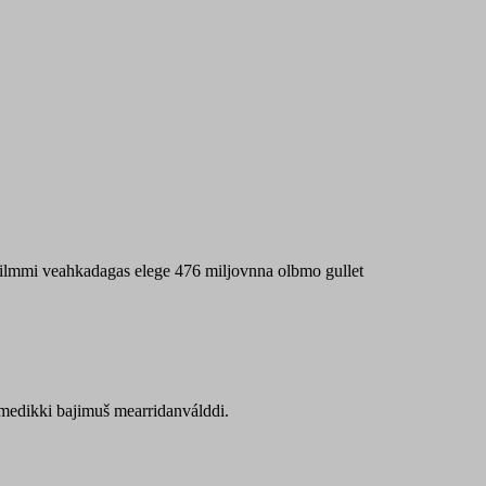
 máilmmi veahkadagas elege 476 miljovnna olbmo gullet
Sámedikki bajimuš mearridanválddi.