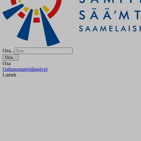
Oza...
Oza...
Oza
Oahppomateriálagávpi
Lamek