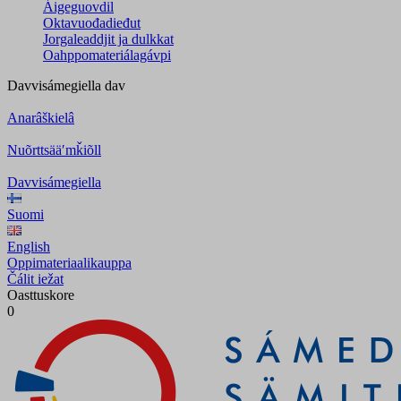
Áigeguovdil
Oktavuođadieđut
Jorgaleaddjit ja dulkkat
Oahppomateriálagávpi
Davvisámegiella
dav
Anarâškielâ
Nuõrttsääʹmǩiõll
Davvisámegiella
Suomi
English
Oppimateriaalikauppa
Čálit iežat
Oasttuskore
0