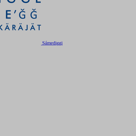
Sámediggi