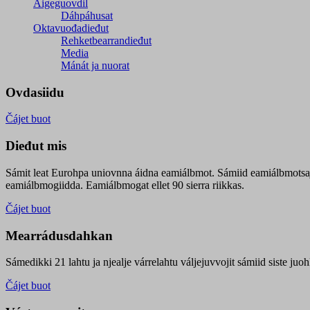
Áigeguovdil
Dáhpáhusat
Oktavuođadieđut
Rehketbearrandieđut
Media
Mánát ja nuorat
Ovdasiidu
Čájet buot
Dieđut mis
Sámit leat Eurohpa uniovnna áidna eamiálbmot. Sámiid eamiálbmotsa
eamiálbmogiidda. Eamiálbmogat ellet 90 sierra riikkas.
Čájet buot
Mearrádusdahkan
Sámedikki 21 lahtu ja njealje várrelahtu váljejuvvojit sámiid siste j
Čájet buot