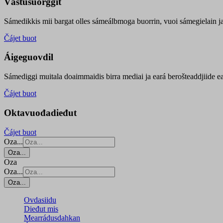
Vástusuorggit
Sámedikkis mii bargat olles sámeálbmoga buorrin, vuoi sámegielain ja 
Čájet buot
Áigeguovdil
Sámediggi muitala doaimmaidis birra mediai ja eará berošteaddjiide ea
Čájet buot
Oktavuođadieđut
Čájet buot
Oza...
Oza...
Oza
Oza...
Oza...
Ovdasiidu
Dieđut mis
Mearrádusdahkan