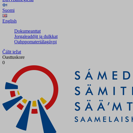
Suomi
English
Dokumeanttat
Jorgaleaddjit ja dulkkat
Oahppomateriálagávpi
Čálit iežat
Oasttuskore
0