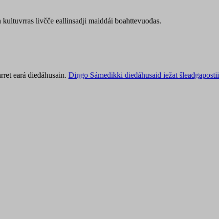
kultuvrras livčče eallinsadji maiddái boahttevuođas.
rret eará dieđáhusain.
Diŋgo Sámedikki dieđáhusaid iežat šleađgapostii