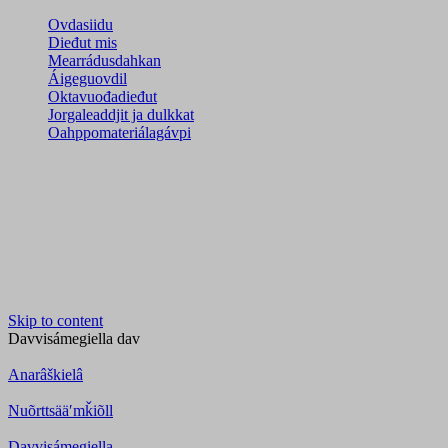
Ovdasiidu
Dieđut mis
Mearrádusdahkan
Áigeguovdil
Oktavuođadieđut
Jorgaleaddjit ja dulkkat
Oahppomateriálagávpi
Skip to content
Davvisámegiella
dav
Anarâškielâ
Nuõrttsääʹmǩiõll
Davvisámegiella