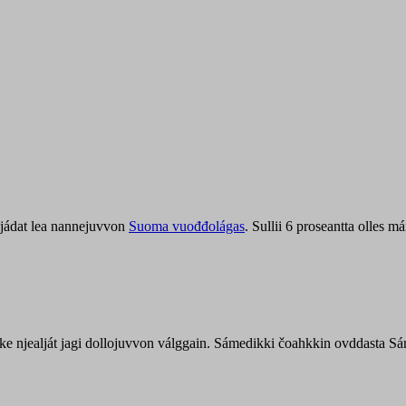
jádat lea nannejuvvon
Suoma vuođđolágas
. Sullii 6 proseantta olles
uohke njealját jagi dollojuvvon válggain. Sámedikki čoahkkin ovddasta 