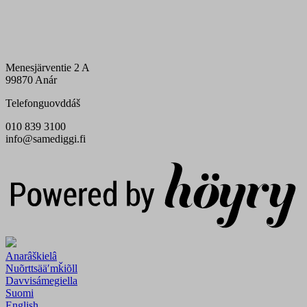
Menesjärventie 2 A
99870 Anár
Telefonguovddáš
010 839 3100
info@samediggi.fi
Digi- ja mainostoimisto Höyry Rovaniemi ja Oulu
Anarâškielâ
Nuõrttsääʹmǩiõll
Davvisámegiella
Suomi
English