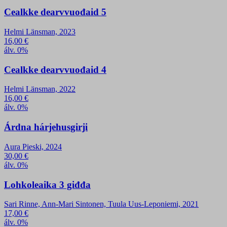
Cealkke dearvvuođaid 5
Helmi Länsman, 2023
16,00
€
álv. 0%
Cealkke dearvvuođaid 4
Helmi Länsman, 2022
16,00
€
álv. 0%
Árdna hárjehusgirji
Aura Pieski, 2024
30,00
€
álv. 0%
Lohkoleaika 3 giđđa
Sari Rinne, Ann-Mari Sintonen, Tuula Uus-Leponiemi, 2021
17,00
€
álv. 0%