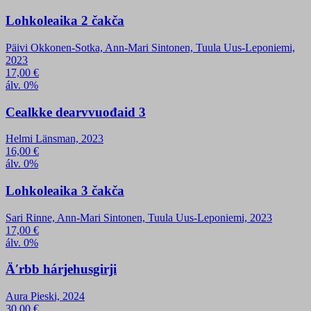
Lohkoleaika 2 čakča
Päivi Okkonen-Sotka, Ann-Mari Sintonen, Tuula Uus-Leponiemi,
2023
17,00
€
álv. 0%
Cealkke dearvvuođaid 3
Helmi Länsman, 2023
16,00
€
álv. 0%
Lohkoleaika 3 čakča
Sari Rinne, Ann-Mari Sintonen, Tuula Uus-Leponiemi, 2023
17,00
€
álv. 0%
Äʹrbb hárjehusgirji
Aura Pieski, 2024
30,00
€