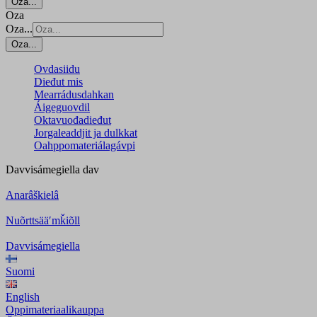
Oza...
Oza
Oza...
Oza...
Ovdasiidu
Dieđut mis
Mearrádusdahkan
Áigeguovdil
Oktavuođadieđut
Jorgaleaddjit ja dulkkat
Oahppomateriálagávpi
Davvisámegiella
dav
Anarâškielâ
Nuõrttsääʹmǩiõll
Davvisámegiella
Suomi
English
Oppimateriaalikauppa