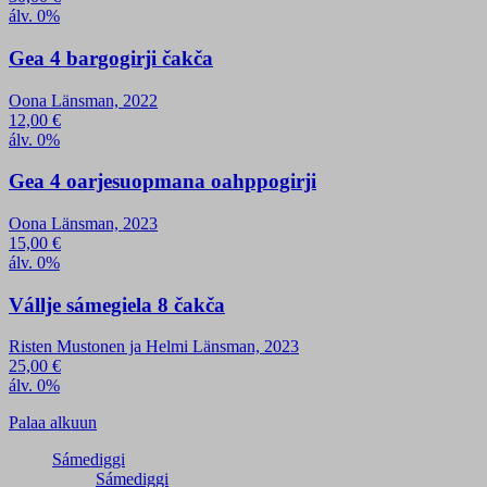
álv. 0%
Gea 4 bargogirji čakča
Oona Länsman, 2022
12,00
€
álv. 0%
Gea 4 oarjesuopmana oahppogirji
Oona Länsman, 2023
15,00
€
álv. 0%
Vállje sámegiela 8 čakča
Risten Mustonen ja Helmi Länsman, 2023
25,00
€
álv. 0%
Palaa alkuun
Sámediggi
Sámediggi