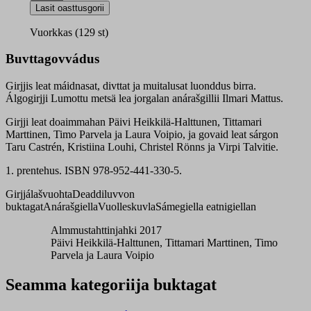
mecci
Lasit oasttusgorii
quantity
Vuorkkas (129 st)
Buvttagovvádus
Girjjis leat máidnasat, divttat ja muitalusat luonddus birra.
Álgogirjji Lumottu metsä lea jorgalan anárašgillii Ilmari Mattus.
Girjji leat doaimmahan Päivi Heikkilä-Halttunen, Tittamari
Marttinen, Timo Parvela ja Laura Voipio, ja govaid leat sárgon
Taru Castrén, Kristiina Louhi, Christel Rönns ja Virpi Talvitie.
1. prentehus. ISBN 978-952-441-330-5.
Girjjálašvuohta
Deaddiluvvon
buktagat
Anárašgiella
Vuolleskuvla
Sámegiella eatnigiellan
Almmustahttinjahki 2017
Päivi Heikkilä-Halttunen, Tittamari Marttinen, Timo
Parvela ja Laura Voipio
Seamma kategoriija buktagat