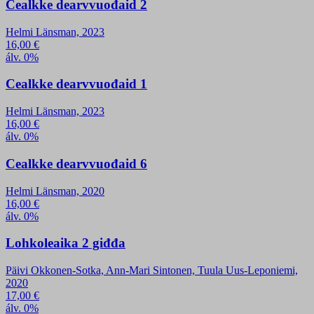
Cealkke dearvvuođaid 2
Helmi Länsman, 2023
16,00
€
álv. 0%
Cealkke dearvvuođaid 1
Helmi Länsman, 2023
16,00
€
álv. 0%
Cealkke dearvvuođaid 6
Helmi Länsman, 2020
16,00
€
álv. 0%
Lohkoleaika 2 giđđa
Päivi Okkonen-Sotka, Ann-Mari Sintonen, Tuula Uus-Leponiemi,
2020
17,00
€
álv. 0%