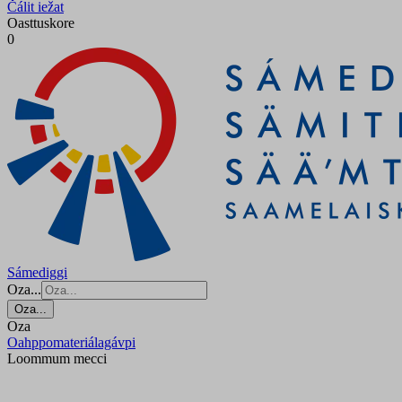
Čálit iežat
Oasttuskore
0
Sámediggi
Oza...
Oza...
Oza
Oahppomateriálagávpi
Loommum mecci