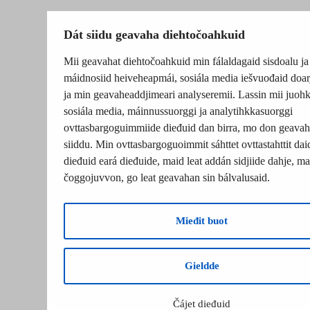
Dát siidu geavaha diehtočoahkuid
Mii geavahat diehtočoahkuid min fálaldagaid sisdoalu ja
máidnosiid heiveheapmái, sosiála media iešvuođaid doar
ja min geavaheaddjimeari analyseremii. Lassin mii juohk
sosiála media, máinnussuorggi ja analytihkkasuorggi
ovttasbargoguimmiide dieđuid dan birra, mo don geavah
siiddu. Min ovttasbargoguoimmit sáhttet ovttastahttit dai
dieđuid eará dieđuide, maid leat addán sidjiide dahje, mat
čoggojuvvon, go leat geavahan sin bálvalusaid.
Mieđit buot
Gieldde
Čájet dieđuid