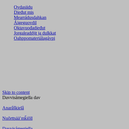
Ovdasiidu
Dieđut mis
Mearrádusdahkan
Áigeguovdil
Oktavuođadieđut
Jorgaleaddjit ja dulkkat
Oahppomateriálagávpi
Skip to content
Davvisámegiella
dav
Anarâškielâ
Nuõrttsääʹmǩiõll
Davvisámegiella