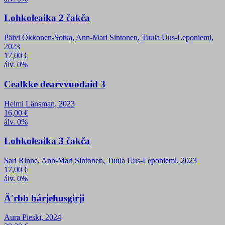
Lohkoleaika 2 čakča
Päivi Okkonen-Sotka, Ann-Mari Sintonen, Tuula Uus-Leponiemi,
2023
17,00
€
álv. 0%
Cealkke dearvvuođaid 3
Helmi Länsman, 2023
16,00
€
álv. 0%
Lohkoleaika 3 čakča
Sari Rinne, Ann-Mari Sintonen, Tuula Uus-Leponiemi, 2023
17,00
€
álv. 0%
Äʹrbb hárjehusgirji
Aura Pieski, 2024