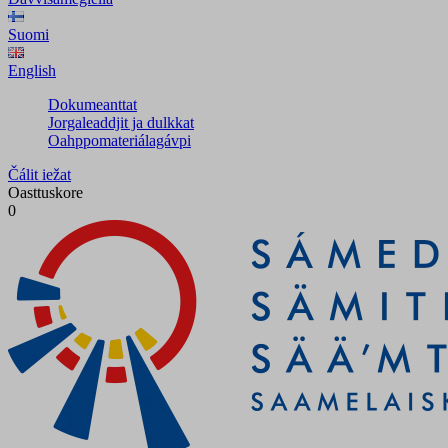
Suomi
English
Dokumeanttat
Jorgaleaddjit ja dulkkat
Oahppomateriálagávpi
Čálit iežat
Oasttuskore
0