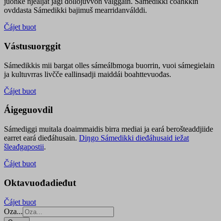
juohke njealját jagi dollojuvvon válggain. Sámedikki čoahkkin
ovddasta Sámedikki bajimuš mearridanválddi.
Čájet buot
Vástusuorggit
Sámedikkis mii bargat olles sámeálbmoga buorrin, vuoi sámegielain
ja kultuvrras livčče eallinsadji maiddái boahttevuođas.
Čájet buot
Áigeguovdil
Sámediggi muitala doaimmaidis birra mediai ja eará berošteaddjiide
earret eará dieđáhusain.
Diŋgo Sámedikki dieđáhusaid iežat
šleađgapostii
.
Čájet buot
Oktavuođadieđut
Čájet buot
Oza...