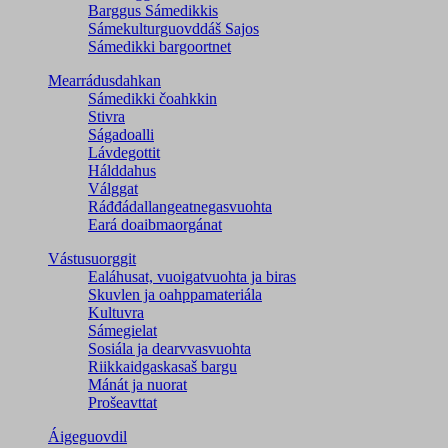
Barggus Sámedikkis
Sámekulturguovddáš Sajos
Sámedikki bargoortnet
Mearrádusdahkan
Sámedikki čoahkkin
Stivra
Ságadoalli
Lávdegottit
Hálddahus
Válggat
Ráđđádallangeatnegas­vuohta
Eará doaibmaorgánat
Vástusuorggit
Ealáhusat, vuoigatvuohta ja biras
Skuvlen ja oahppamateriála
Kultuvra
Sámegielat
Sosiála ja dearvvasvuohta
Riikkaidgaskasaš bargu
Mánát ja nuorat
Prošeavttat
Áigeguovdil