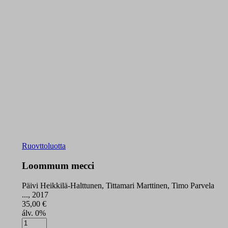
Ruovttoluotta
Loommum mecci
Päivi Heikkilä-Halttunen, Tittamari Marttinen, Timo Parvela
..., 2017
35,00
€
álv. 0%
Loommum