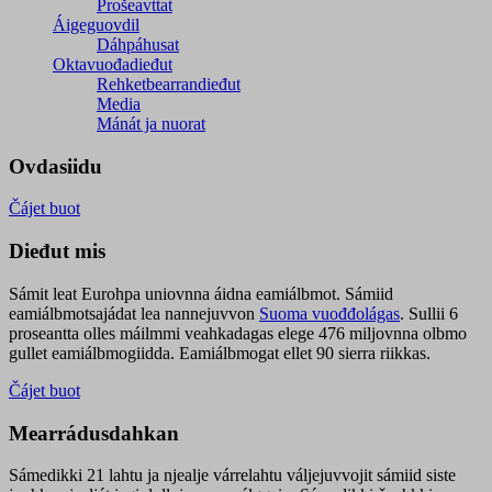
Prošeavttat
Áigeguovdil
Dáhpáhusat
Oktavuođadieđut
Rehketbearrandieđut
Media
Mánát ja nuorat
Ovdasiidu
Čájet buot
Dieđut mis
Sámit leat Eurohpa uniovnna áidna eamiálbmot. Sámiid
eamiálbmotsajádat lea nannejuvvon
Suoma vuođđolágas
. Sullii 6
proseantta olles máilmmi veahkadagas elege 476 miljovnna olbmo
gullet eamiálbmogiidda. Eamiálbmogat ellet 90 sierra riikkas.
Čájet buot
Mearrádusdahkan
Sámedikki 21 lahtu ja njealje várrelahtu váljejuvvojit sámiid siste