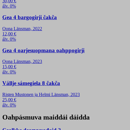
30,00
€
álv. 0%
Gea 4 bargogirji čakča
Oona Länsman, 2022
12,00
€
álv. 0%
Gea 4 oarjesuopmana oahppogirji
Oona Länsman, 2023
15,00
€
álv. 0%
Vállje sámegiela 8 čakča
Risten Mustonen ja Helmi Länsman, 2023
25,00
€
álv. 0%
Oahpásmuva maiddái dáidda