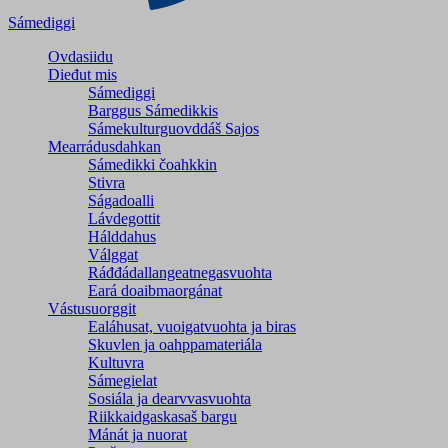
Sámediggi
Ovdasiidu
Dieđut mis
Sámediggi
Barggus Sámedikkis
Sámekulturguovddáš Sajos
Mearrádusdahkan
Sámedikki čoahkkin
Stivra
Ságadoalli
Lávdegottit
Hálddahus
Válggat
Ráđđádallangeatnegas­vuohta
Eará doaibmaorgánat
Vástusuorggit
Ealáhusat, vuoigatvuohta ja biras
Skuvlen ja oahppamateriála
Kultuvra
Sámegielat
Sosiála ja dearvvasvuohta
Riikkaidgaskasaš bargu
Mánát ja nuorat