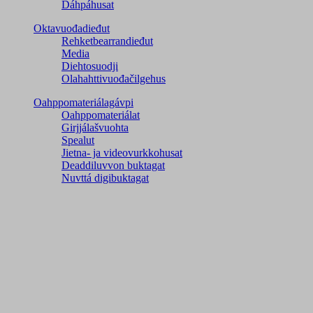
Dáhpáhusat
Oktavuođadieđut
Rehketbearrandieđut
Media
Diehtosuodji
Olahahttivuođačilgehus
Oahppomateriálagávpi
Oahppomateriálat
Girjjálašvuohta
Spealut
Jietna- ja videovurkkohusat
Deaddiluvvon buktagat
Nuvttá digibuktagat