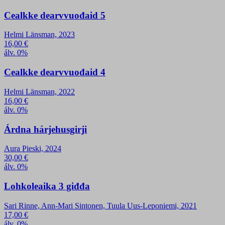
Cealkke dearvvuođaid 5
Helmi Länsman, 2023
16,00
€
álv. 0%
Cealkke dearvvuođaid 4
Helmi Länsman, 2022
16,00
€
álv. 0%
Árdna hárjehusgirji
Aura Pieski, 2024
30,00
€
álv. 0%
Lohkoleaika 3 giđđa
Sari Rinne, Ann-Mari Sintonen, Tuula Uus-Leponiemi, 2021
17,00
€
álv. 0%