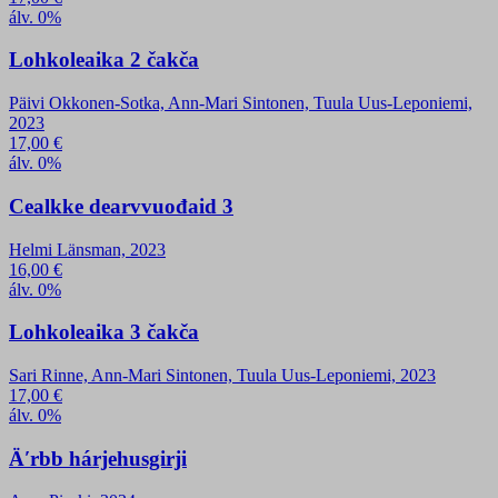
álv. 0%
Lohkoleaika 2 čakča
Päivi Okkonen-Sotka, Ann-Mari Sintonen, Tuula Uus-Leponiemi,
2023
17,00
€
álv. 0%
Cealkke dearvvuođaid 3
Helmi Länsman, 2023
16,00
€
álv. 0%
Lohkoleaika 3 čakča
Sari Rinne, Ann-Mari Sintonen, Tuula Uus-Leponiemi, 2023
17,00
€
álv. 0%
Äʹrbb hárjehusgirji