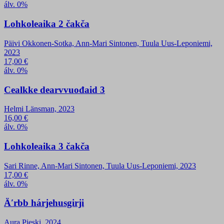
álv. 0%
Lohkoleaika 2 čakča
Päivi Okkonen-Sotka, Ann-Mari Sintonen, Tuula Uus-Leponiemi,
2023
17,00
€
álv. 0%
Cealkke dearvvuođaid 3
Helmi Länsman, 2023
16,00
€
álv. 0%
Lohkoleaika 3 čakča
Sari Rinne, Ann-Mari Sintonen, Tuula Uus-Leponiemi, 2023
17,00
€
álv. 0%
Äʹrbb hárjehusgirji
Aura Pieski, 2024