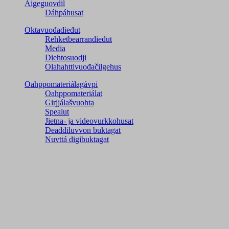
Áigeguovdil
Dáhpáhusat
Oktavuođadieđut
Rehketbearrandieđut
Media
Diehtosuodji
Olahahttivuođačilgehus
Oahppomateriálagávpi
Oahppomateriálat
Girjjálašvuohta
Spealut
Jietna- ja videovurkkohusat
Deaddiluvvon buktagat
Nuvttá digibuktagat