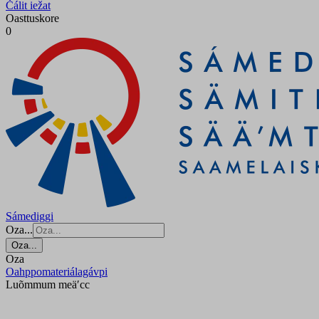
Čálit iežat
Oasttuskore
0
Sámediggi
Oza...
Oza...
Oza
Oahppomateriálagávpi
Luõmmum meäʹcc