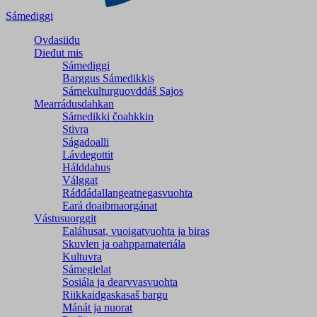
Sámediggi
Ovdasiidu
Dieđut mis
Sámediggi
Barggus Sámedikkis
Sámekulturguovddáš Sajos
Mearrádusdahkan
Sámedikki čoahkkin
Stivra
Ságadoalli
Lávdegottit
Hálddahus
Válggat
Ráđđádallangeatnegas­vuohta
Eará doaibmaorgánat
Vástusuorggit
Ealáhusat, vuoigatvuohta ja biras
Skuvlen ja oahppamateriála
Kultuvra
Sámegielat
Sosiála ja dearvvasvuohta
Riikkaidgaskasaš bargu
Mánát ja nuorat