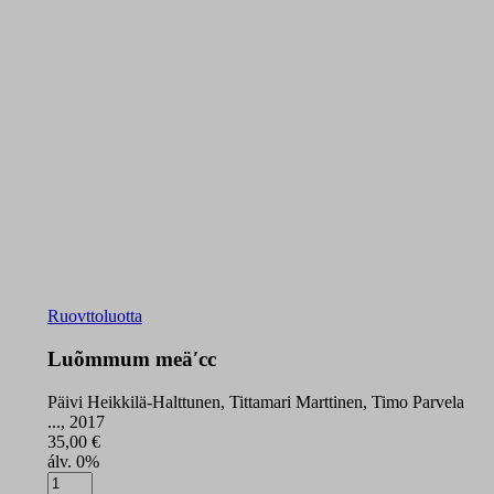
Ruovttoluotta
Luõmmum meäʹcc
Päivi Heikkilä-Halttunen, Tittamari Marttinen, Timo Parvela
..., 2017
35,00
€
álv. 0%
Luõmmum