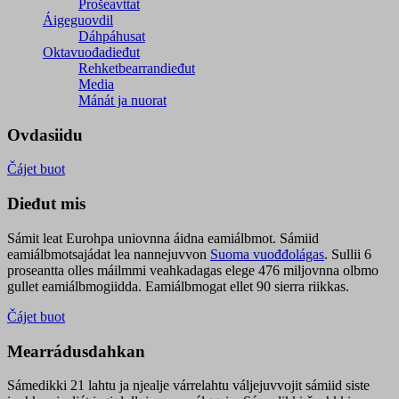
Prošeavttat
Áigeguovdil
Dáhpáhusat
Oktavuođadieđut
Rehketbearrandieđut
Media
Mánát ja nuorat
Ovdasiidu
Čájet buot
Dieđut mis
Sámit leat Eurohpa uniovnna áidna eamiálbmot. Sámiid
eamiálbmotsajádat lea nannejuvvon
Suoma vuođđolágas
. Sullii 6
proseantta olles máilmmi veahkadagas elege 476 miljovnna olbmo
gullet eamiálbmogiidda. Eamiálbmogat ellet 90 sierra riikkas.
Čájet buot
Mearrádusdahkan
Sámedikki 21 lahtu ja njealje várrelahtu váljejuvvojit sámiid siste