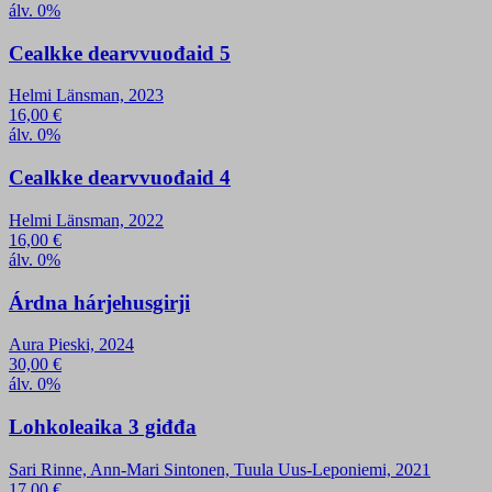
álv. 0%
Cealkke dearvvuođaid 5
Helmi Länsman, 2023
16,00
€
álv. 0%
Cealkke dearvvuođaid 4
Helmi Länsman, 2022
16,00
€
álv. 0%
Árdna hárjehusgirji
Aura Pieski, 2024
30,00
€
álv. 0%
Lohkoleaika 3 giđđa
Sari Rinne, Ann-Mari Sintonen, Tuula Uus-Leponiemi, 2021
17,00
€