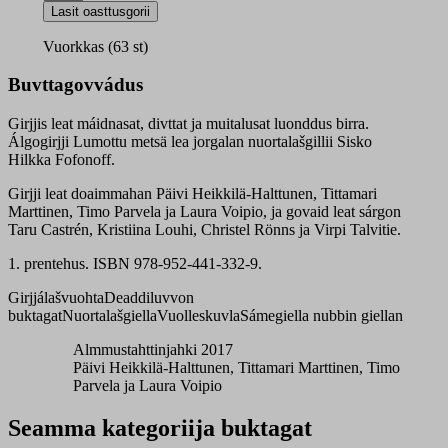
meäʹcc
Lasit oasttusgorii
quantity
Vuorkkas (63 st)
Buvttagovvádus
Girjjis leat máidnasat, divttat ja muitalusat luonddus birra.
Álgogirjji Lumottu metsä lea jorgalan nuortalašgillii Sisko
Hilkka Fofonoff.
Girjji leat doaimmahan Päivi Heikkilä-Halttunen, Tittamari
Marttinen, Timo Parvela ja Laura Voipio, ja govaid leat sárgon
Taru Castrén, Kristiina Louhi, Christel Rönns ja Virpi Talvitie.
1. prentehus. ISBN 978-952-441-332-9.
Girjjálašvuohta
Deaddiluvvon
buktagat
Nuortalašgiella
Vuolleskuvla
Sámegiella nubbin giellan
Almmustahttinjahki 2017
Päivi Heikkilä-Halttunen, Tittamari Marttinen, Timo
Parvela ja Laura Voipio
Seamma kategoriija buktagat