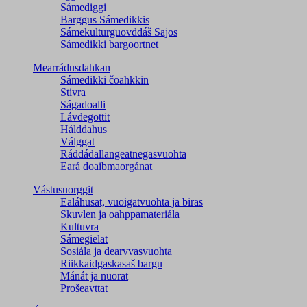
Sámediggi
Barggus Sámedikkis
Sámekulturguovddáš Sajos
Sámedikki bargoortnet
Mearrádusdahkan
Sámedikki čoahkkin
Stivra
Ságadoalli
Lávdegottit
Hálddahus
Válggat
Ráđđádallangeatnegas­vuohta
Eará doaibmaorgánat
Vástusuorggit
Ealáhusat, vuoigatvuohta ja biras
Skuvlen ja oahppamateriála
Kultuvra
Sámegielat
Sosiála ja dearvvasvuohta
Riikkaidgaskasaš bargu
Mánát ja nuorat
Prošeavttat