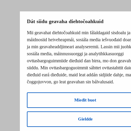
Dát siidu geavaha diehtočoahkuid
Mii geavahat diehtočoahkuid min fálaldagaid sisdoalu ja
máidnosiid heiveheapmái, sosiála media iešvuođaid doar
ja min geavaheaddjimeari analyseremii. Lassin mii juohk
sosiála media, máinnussuorggi ja analytihkkasuorggi
ovttasbargoguimmiide dieđuid dan birra, mo don geavah
siiddu. Min ovttasbargoguoimmit sáhttet ovttastahttit dai
dieđuid eará dieđuide, maid leat addán sidjiide dahje, mat
čoggojuvvon, go leat geavahan sin bálvalusaid.
Mieđit buot
Gieldde