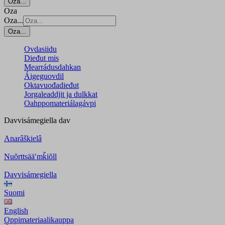
Oza...
Oza
Oza...
Oza...
Ovdasiidu
Dieđut mis
Mearrádusdahkan
Áigeguovdil
Oktavuođadieđut
Jorgaleaddjit ja dulkkat
Oahppomateriálagávpi
Davvisámegiella
dav
Anarâškielâ
Nuõrttsääʹmǩiõll
Davvisámegiella
Suomi
English
Oppimateriaalikauppa