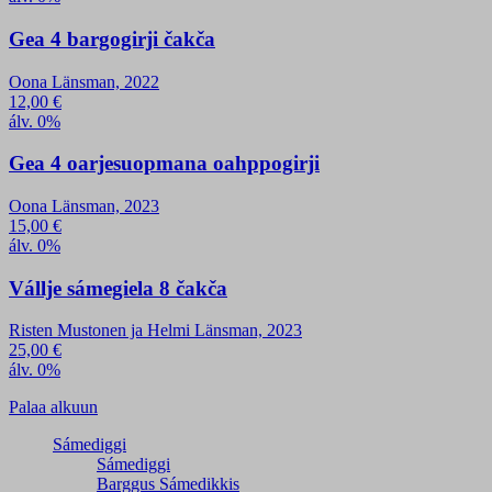
Gea 4 bargogirji čakča
Oona Länsman, 2022
12,00
€
álv. 0%
Gea 4 oarjesuopmana oahppogirji
Oona Länsman, 2023
15,00
€
álv. 0%
Vállje sámegiela 8 čakča
Risten Mustonen ja Helmi Länsman, 2023
25,00
€
álv. 0%
Palaa alkuun
Sámediggi
Sámediggi
Barggus Sámedikkis