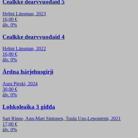
Cealkke dearvvuođaid 5
Helmi Länsman, 2023
16,00
€
álv. 0%
Cealkke dearvvuođaid 4
Helmi Länsman, 2022
16,00
€
álv. 0%
Árdna hárjehusgirji
Aura Pieski, 2024
30,00
€
álv. 0%
Lohkoleaika 3 giđđa
Sari Rinne, Ann-Mari Sintonen, Tuula Uus-Leponiemi, 2021
17,00
€
álv. 0%