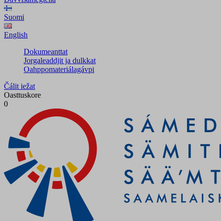
Suomi
English
Dokumeanttat
Jorgaleaddjit ja dulkkat
Oahppomateriálagávpi
Čálit iežat
Oasttuskore
0