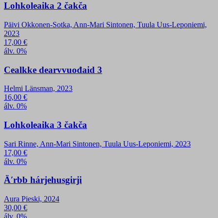
Lohkoleaika 2 čakča
Päivi Okkonen-Sotka, Ann-Mari Sintonen, Tuula Uus-Leponiemi,
2023
17,00
€
álv. 0%
Cealkke dearvvuođaid 3
Helmi Länsman, 2023
16,00
€
álv. 0%
Lohkoleaika 3 čakča
Sari Rinne, Ann-Mari Sintonen, Tuula Uus-Leponiemi, 2023
17,00
€
álv. 0%
Äʹrbb hárjehusgirji
Aura Pieski, 2024
30,00
€
álv. 0%