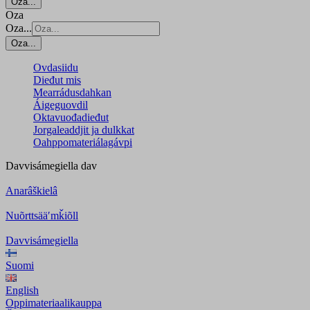
Oza...
Oza
Oza...
Oza...
Ovdasiidu
Dieđut mis
Mearrádusdahkan
Áigeguovdil
Oktavuođadieđut
Jorgaleaddjit ja dulkkat
Oahppomateriálagávpi
Davvisámegiella
dav
Anarâškielâ
Nuõrttsääʹmǩiõll
Davvisámegiella
Suomi
English
Oppimateriaalikauppa