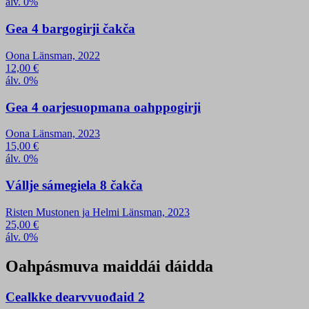
álv. 0%
Gea 4 bargogirji čakča
Oona Länsman, 2022
12,00
€
álv. 0%
Gea 4 oarjesuopmana oahppogirji
Oona Länsman, 2023
15,00
€
álv. 0%
Vállje sámegiela 8 čakča
Risten Mustonen ja Helmi Länsman, 2023
25,00
€
álv. 0%
Oahpásmuva maiddái dáidda
Cealkke dearvvuođaid 2