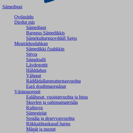
Sámediggi
Ovdasiidu
Dieđut mis
Sámediggi
Barggus Sámedikkis
Sámekulturguovddáš Sajos
Mearrádusdahkan
Sámedikki čoahkkin
Stivra
Ságadoalli
Lávdegottit
Hálddahus
Válggat
Ráđđádallangeatnegas­vuohta
Eará doaibmaorgánat
Vástusuorggit
Ealáhusat, vuoigatvuohta ja biras
Skuvlen ja oahppamateriála
Kultuvra
Sámegielat
Sosiála ja dearvvasvuohta
Riikkaidgaskasaš bargu
Mánát ja nuorat