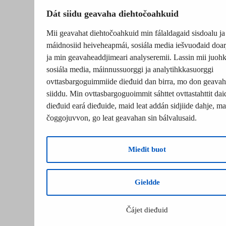
Dát siidu geavaha diehtočoahkuid
Mii geavahat diehtočoahkuid min fálaldagaid sisdoalu ja
máidnosiid heiveheapmái, sosiála media iešvuođaid doar
ja min geavaheaddjimeari analyseremii. Lassin mii juohk
sosiála media, máinnussuorggi ja analytihkkasuorggi
ovttasbargoguimmiide dieđuid dan birra, mo don geavah
siiddu. Min ovttasbargoguoimmit sáhttet ovttastahttit dai
dieđuid eará dieđuide, maid leat addán sidjiide dahje, mat
čoggojuvvon, go leat geavahan sin bálvalusaid.
Mieđit buot
Gieldde
Čájet dieđuid