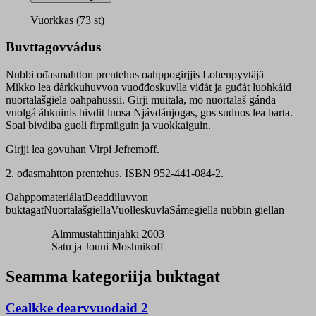
lohkangirji
quantity
Vuorkkas (73 st)
Buvttagovvádus
Nubbi ođasmahtton prentehus oahppogirjjis Lohenpyytäjä
Mikko lea dárkkuhuvvon vuođđoskuvlla viđát ja guđát luohkáid
nuortalašgiela oahpahussii. Girji muitala, mo nuortalaš gánda
vuolgá áhkuinis bivdit luosa Njávdánjogas, gos sudnos lea barta.
Soai bivdiba guoli firpmiiguin ja vuokkaiguin.
Girjji lea govuhan Virpi Jefremoff.
2. ođasmahtton prentehus. ISBN 952-441-084-2.
Oahppomateriálat
Deaddiluvvon
buktagat
Nuortalašgiella
Vuolleskuvla
Sámegiella nubbin giellan
Almmustahttinjahki 2003
Satu ja Jouni Moshnikoff
Seamma kategoriija buktagat
Cealkke dearvvuođaid 2