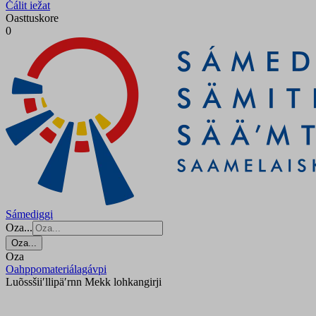
Čálit iežat
Oasttuskore
0
Sámediggi
Oza...
Oza...
Oza
Oahppomateriálagávpi
Luõssšiiʹllipäʹrnn Mekk lohkangirji