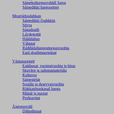
Sámekulturguovddáš Sajos
Sámedikki bargoortnet
Mearrádusdahkan
Sámedikki čoahkkin
Stivra
Ságadoalli
Lávdegottit
Hálddahus
Válggat
Ráđđádallangeatnegas­vuohta
Eará doaibmaorgánat
Vástusuorggit
Ealáhusat, vuoigatvuohta ja biras
Skuvlen ja oahppamateriála
Kultuvra
Sámegielat
Sosiála ja dearvvasvuohta
Riikkaidgaskasaš bargu
Mánát ja nuorat
Prošeavttat
Áigeguovdil
Dáhpáhusat