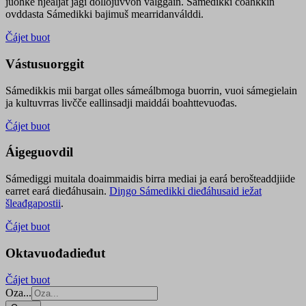
juohke njealját jagi dollojuvvon válggain. Sámedikki čoahkkin
ovddasta Sámedikki bajimuš mearridanválddi.
Čájet buot
Vástusuorggit
Sámedikkis mii bargat olles sámeálbmoga buorrin, vuoi sámegielain
ja kultuvrras livčče eallinsadji maiddái boahttevuođas.
Čájet buot
Áigeguovdil
Sámediggi muitala doaimmaidis birra mediai ja eará berošteaddjiide
earret eará dieđáhusain.
Diŋgo Sámedikki dieđáhusaid iežat
šleađgapostii
.
Čájet buot
Oktavuođadieđut
Čájet buot
Oza...