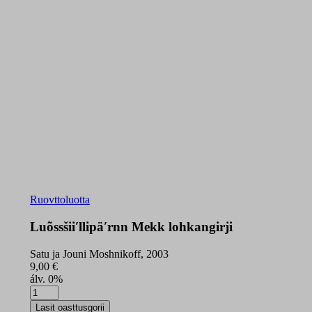
Ruovttoluotta
Luõssšiiʹllipäʹrnn Mekk lohkangirji
Satu ja Jouni Moshnikoff, 2003
9,00
€
álv. 0%
Luõssšiiʹllipäʹrnn
Mekk
Lasit oasttusgorii