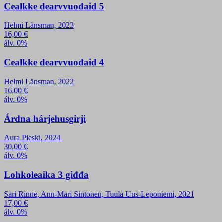
Cealkke dearvvuođaid 5
Helmi Länsman, 2023
16,00
€
álv. 0%
Cealkke dearvvuođaid 4
Helmi Länsman, 2022
16,00
€
álv. 0%
Árdna hárjehusgirji
Aura Pieski, 2024
30,00
€
álv. 0%
Lohkoleaika 3 giđđa
Sari Rinne, Ann-Mari Sintonen, Tuula Uus-Leponiemi, 2021
17,00
€
álv. 0%