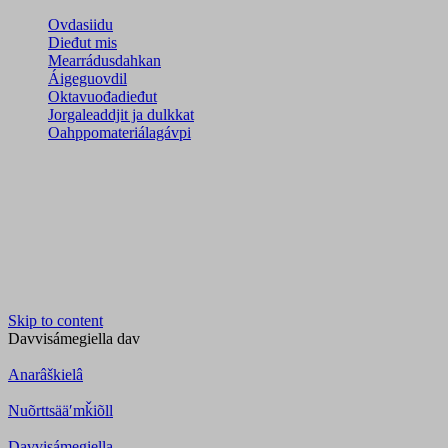
Ovdasiidu
Dieđut mis
Mearrádusdahkan
Áigeguovdil
Oktavuođadieđut
Jorgaleaddjit ja dulkkat
Oahppomateriálagávpi
Skip to content
Davvisámegiella
dav
Anarâškielâ
Nuõrttsääʹmǩiõll
Davvisámegiella