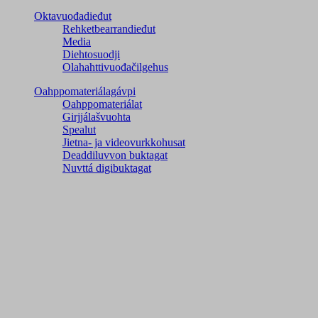
Oktavuođadieđut
Rehketbearrandieđut
Media
Diehtosuodji
Olahahttivuođačilgehus
Oahppomateriálagávpi
Oahppomateriálat
Girjjálašvuohta
Spealut
Jietna- ja videovurkkohusat
Deaddiluvvon buktagat
Nuvttá digibuktagat