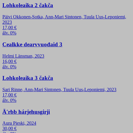
Lohkoleaika 2 čakča
Päivi Okkonen-Sotka, Ann-Mari Sintonen, Tuula Uus-Leponiemi,
2023
17,00
€
álv. 0%
Cealkke dearvvuođaid 3
Helmi Länsman, 2023
16,00
€
álv. 0%
Lohkoleaika 3 čakča
Sari Rinne, Ann-Mari Sintonen, Tuula Uus-Leponiemi, 2023
17,00
€
álv. 0%
Äʹrbb hárjehusgirji
Aura Pieski, 2024
30,00
€