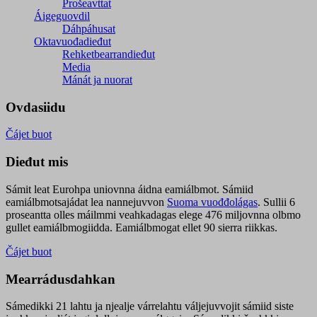
Prošeavttat
Áigeguovdil
Dáhpáhusat
Oktavuođadieđut
Rehketbearrandieđut
Media
Mánát ja nuorat
Ovdasiidu
Čájet buot
Dieđut mis
Sámit leat Eurohpa uniovnna áidna eamiálbmot. Sámiid
eamiálbmotsajádat lea nannejuvvon
Suoma vuođđolágas
. Sullii 6
proseantta olles máilmmi veahkadagas elege 476 miljovnna olbmo
gullet eamiálbmogiidda. Eamiálbmogat ellet 90 sierra riikkas.
Čájet buot
Mearrádusdahkan
Sámedikki 21 lahtu ja njealje várrelahtu váljejuvvojit sámiid siste