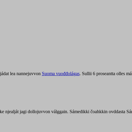
jádat lea nannejuvvon
Suoma vuođđolágas
. Sullii 6 proseantta olles
uohke njealját jagi dollojuvvon válggain. Sámedikki čoahkkin ovddasta 