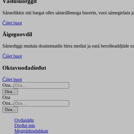
Vástusuorggit
Sámedikkis mii bargat olles sámeálbmoga buorrin, vuoi sámegielain ja 
Čájet buot
Áigeguovdil
Sámediggi muitala doaimmaidis birra mediai ja eará berošteaddjiide ea
Čájet buot
Oktavuođadieđut
Čájet buot
Oza...
Oza...
Oza
Oza...
Oza...
Ovdasiidu
Dieđut mis
Mearrádusdahkan