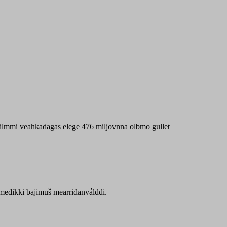
 máilmmi veahkadagas elege 476 miljovnna olbmo gullet
Sámedikki bajimuš mearridanválddi.