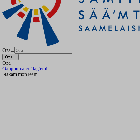
Oza...
Oza...
Oza
Oahppomateriálagávpi
Näkam mon leäm