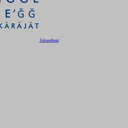
Sámediggi