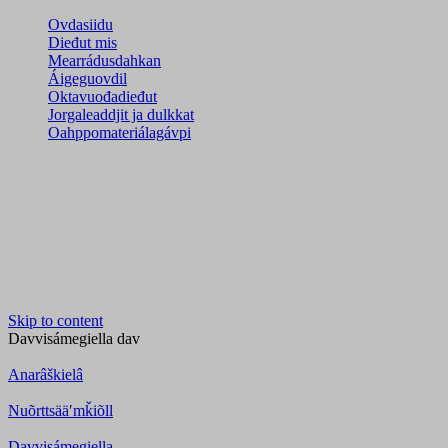
Ovdasiidu
Dieđut mis
Mearrádusdahkan
Áigeguovdil
Oktavuođadieđut
Jorgaleaddjit ja dulkkat
Oahppomateriálagávpi
Skip to content
Davvisámegiella
dav
Anarâškielâ
Nuõrttsääʹmǩiõll
Davvisámegiella