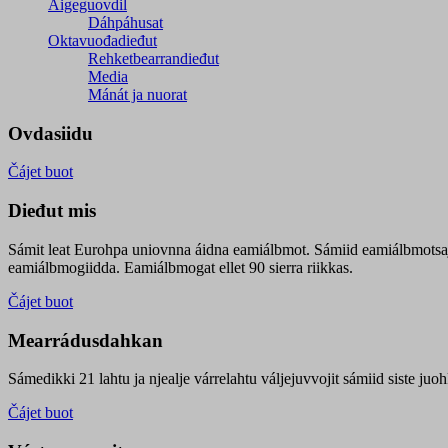
Áigeguovdil
Dáhpáhusat
Oktavuođadieđut
Rehketbearrandieđut
Media
Mánát ja nuorat
Ovdasiidu
Čájet buot
Dieđut mis
Sámit leat Eurohpa uniovnna áidna eamiálbmot. Sámiid eamiálbmotsa
eamiálbmogiidda. Eamiálbmogat ellet 90 sierra riikkas.
Čájet buot
Mearrádusdahkan
Sámedikki 21 lahtu ja njealje várrelahtu váljejuvvojit sámiid siste j
Čájet buot