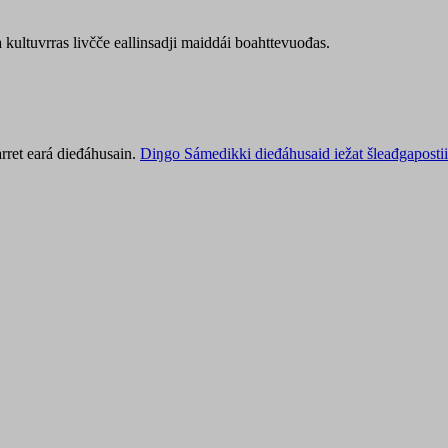
kultuvrras livčče eallinsadji maiddái boahttevuođas.
rret eará dieđáhusain.
Diŋgo Sámedikki dieđáhusaid iežat šleađgapostii