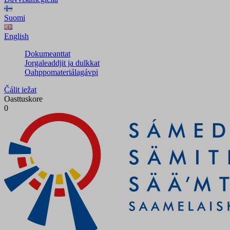
Suomi
English
Dokumeanttat
Jorgaleaddjit ja dulkkat
Oahppomateriálagávpi
Čálit iežat
Oasttuskore
0