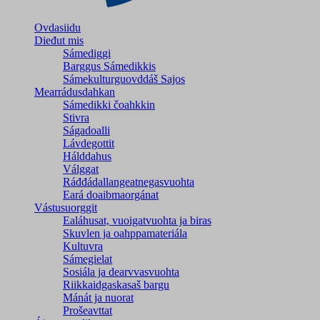
Ovdasiidu
Dieđut mis
Sámediggi
Barggus Sámedikkis
Sámekulturguovddáš Sajos
Mearrádusdahkan
Sámedikki čoahkkin
Stivra
Ságadoalli
Lávdegottit
Hálddahus
Válggat
Ráđđádallangeatnegas­vuohta
Eará doaibmaorgánat
Vástusuorggit
Ealáhusat, vuoigatvuohta ja biras
Skuvlen ja oahppamateriála
Kultuvra
Sámegielat
Sosiála ja dearvvasvuohta
Riikkaidgaskasaš bargu
Mánát ja nuorat
Prošeavttat