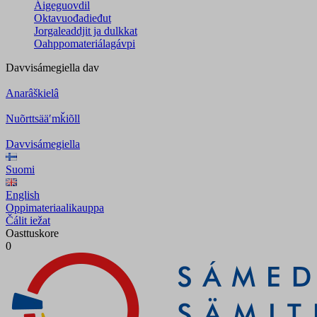
Áigeguovdil
Oktavuođadieđut
Jorgaleaddjit ja dulkkat
Oahppomateriálagávpi
Davvisámegiella
dav
Anarâškielâ
Nuõrttsääʹmǩiõll
Davvisámegiella
Suomi
English
Oppimateriaalikauppa
Čálit iežat
Oasttuskore
0