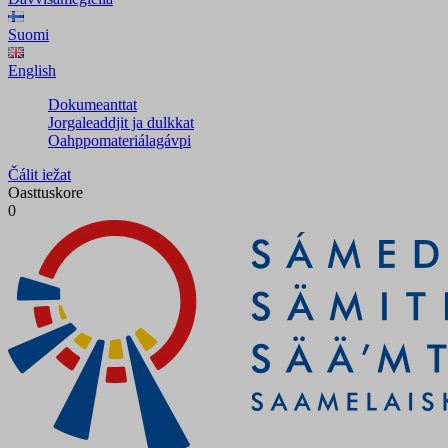
Suomi
English
Dokumeanttat
Jorgaleaddjit ja dulkkat
Oahppomateriálagávpi
Čálit iežat
Oasttuskore
0