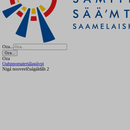
Oza...
Oza...
Oza
Oahppomateriálagávpi
Nigá nooveelčuágáldâh 2