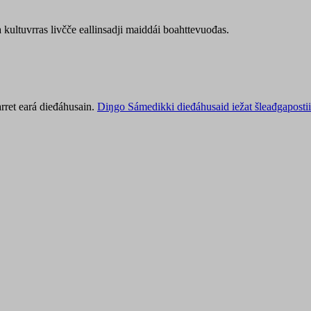
kultuvrras livčče eallinsadji maiddái boahttevuođas.
rret eará dieđáhusain.
Diŋgo Sámedikki dieđáhusaid iežat šleađgapostii