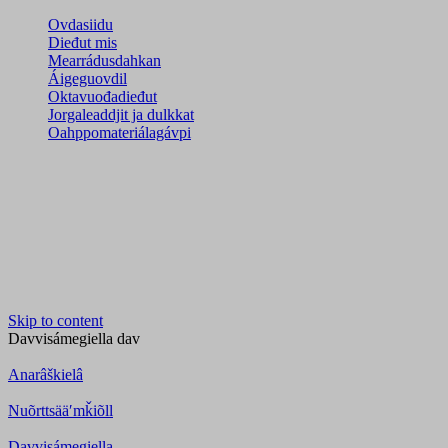
Ovdasiidu
Dieđut mis
Mearrádusdahkan
Áigeguovdil
Oktavuođadieđut
Jorgaleaddjit ja dulkkat
Oahppomateriálagávpi
Skip to content
Davvisámegiella
dav
Anarâškielâ
Nuõrttsääʹmǩiõll
Davvisámegiella