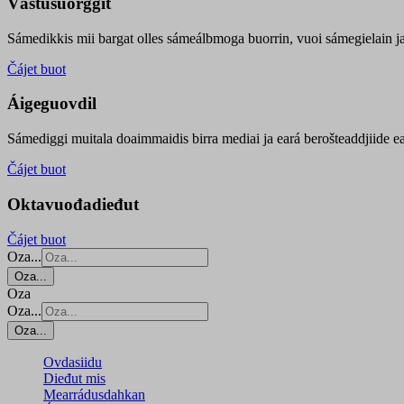
Vástusuorggit
Sámedikkis mii bargat olles sámeálbmoga buorrin, vuoi sámegielain ja 
Čájet buot
Áigeguovdil
Sámediggi muitala doaimmaidis birra mediai ja eará berošteaddjiide ea
Čájet buot
Oktavuođadieđut
Čájet buot
Oza...
Oza...
Oza
Oza...
Oza...
Ovdasiidu
Dieđut mis
Mearrádusdahkan