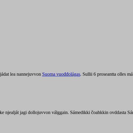
jádat lea nannejuvvon
Suoma vuođđolágas
. Sullii 6 proseantta olles
uohke njealját jagi dollojuvvon válggain. Sámedikki čoahkkin ovddasta 