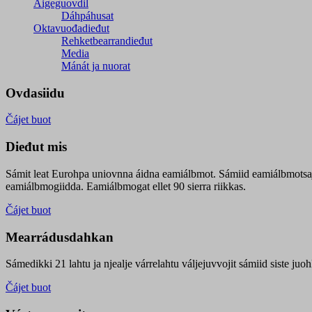
Áigeguovdil
Dáhpáhusat
Oktavuođadieđut
Rehketbearrandieđut
Media
Mánát ja nuorat
Ovdasiidu
Čájet buot
Dieđut mis
Sámit leat Eurohpa uniovnna áidna eamiálbmot. Sámiid eamiálbmotsa
eamiálbmogiidda. Eamiálbmogat ellet 90 sierra riikkas.
Čájet buot
Mearrádusdahkan
Sámedikki 21 lahtu ja njealje várrelahtu váljejuvvojit sámiid siste j
Čájet buot