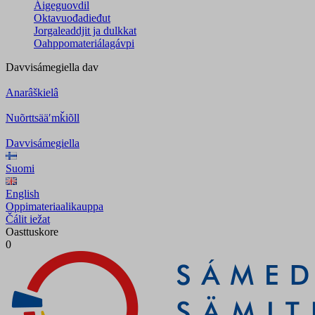
Áigeguovdil
Oktavuođadieđut
Jorgaleaddjit ja dulkkat
Oahppomateriálagávpi
Davvisámegiella
dav
Anarâškielâ
Nuõrttsääʹmǩiõll
Davvisámegiella
Suomi
English
Oppimateriaalikauppa
Čálit iežat
Oasttuskore
0