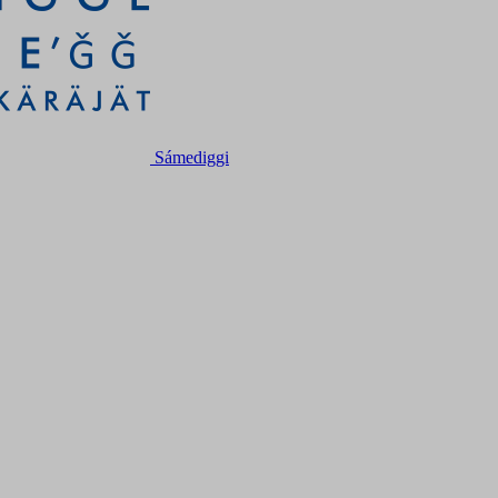
Sámediggi