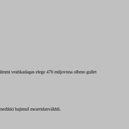
 máilmmi veahkadagas elege 476 miljovnna olbmo gullet
Sámedikki bajimuš mearridanválddi.