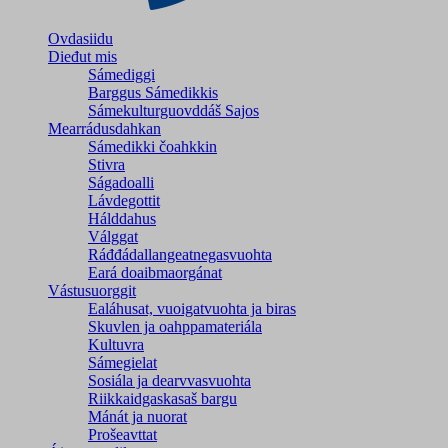
Ovdasiidu
Dieđut mis
Sámediggi
Barggus Sámedikkis
Sámekulturguovddáš Sajos
Mearrádusdahkan
Sámedikki čoahkkin
Stivra
Ságadoalli
Lávdegottit
Hálddahus
Válggat
Ráđđádallangeatnegas­vuohta
Eará doaibmaorgánat
Vástusuorggit
Ealáhusat, vuoigatvuohta ja biras
Skuvlen ja oahppamateriála
Kultuvra
Sámegielat
Sosiála ja dearvvasvuohta
Riikkaidgaskasaš bargu
Mánát ja nuorat
Prošeavttat