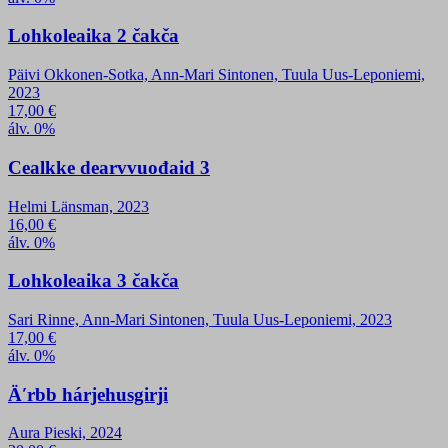
Lohkoleaika 2 čakča
Päivi Okkonen-Sotka, Ann-Mari Sintonen, Tuula Uus-Leponiemi,
2023
17,00
€
álv. 0%
Cealkke dearvvuođaid 3
Helmi Länsman, 2023
16,00
€
álv. 0%
Lohkoleaika 3 čakča
Sari Rinne, Ann-Mari Sintonen, Tuula Uus-Leponiemi, 2023
17,00
€
álv. 0%
Äʹrbb hárjehusgirji
Aura Pieski, 2024