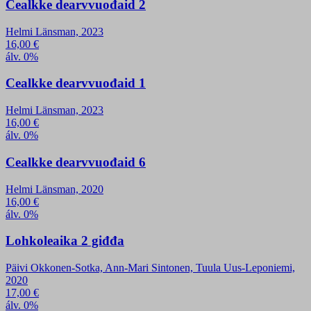
Cealkke dearvvuođaid 2
Helmi Länsman, 2023
16,00
€
álv. 0%
Cealkke dearvvuođaid 1
Helmi Länsman, 2023
16,00
€
álv. 0%
Cealkke dearvvuođaid 6
Helmi Länsman, 2020
16,00
€
álv. 0%
Lohkoleaika 2 giđđa
Päivi Okkonen-Sotka, Ann-Mari Sintonen, Tuula Uus-Leponiemi,
2020
17,00
€
álv. 0%