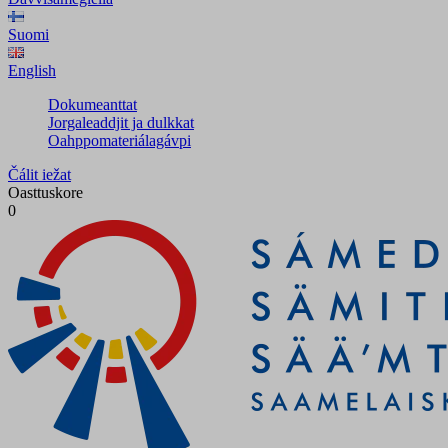
Suomi
English
Dokumeanttat
Jorgaleaddjit ja dulkkat
Oahppomateriálagávpi
Čálit iežat
Oasttuskore
0