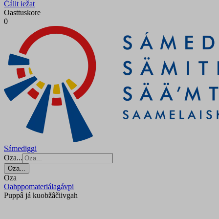
Čálit iežat
Oasttuskore
0
Sámediggi
Oza...
Oza...
Oza
Oahppomateriálagávpi
Puppâ já kuobžâčiivgah