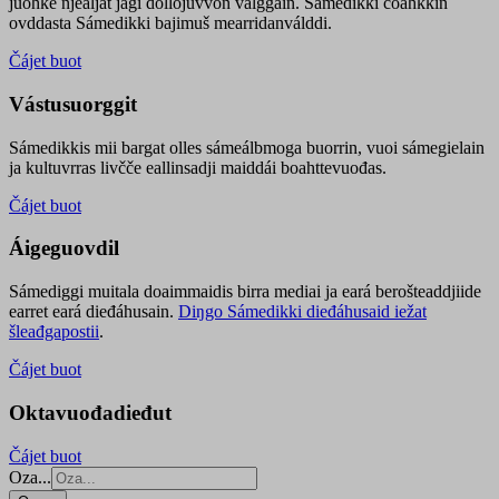
juohke njealját jagi dollojuvvon válggain. Sámedikki čoahkkin
ovddasta Sámedikki bajimuš mearridanválddi.
Čájet buot
Vástusuorggit
Sámedikkis mii bargat olles sámeálbmoga buorrin, vuoi sámegielain
ja kultuvrras livčče eallinsadji maiddái boahttevuođas.
Čájet buot
Áigeguovdil
Sámediggi muitala doaimmaidis birra mediai ja eará berošteaddjiide
earret eará dieđáhusain.
Diŋgo Sámedikki dieđáhusaid iežat
šleađgapostii
.
Čájet buot
Oktavuođadieđut
Čájet buot
Oza...