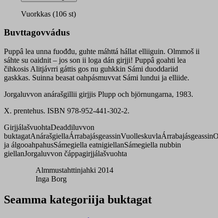
kuobžâčiivgah
quantity
Vuorkkas (106 st)
Buvttagovvádus
Puppâ lea unna fuođđu, guhte máhttá hállat elliiguin. Olmmoš ii
sáhte su oaidnit – jos son ii loga dán girjji! Puppâ goahti lea
čihkosis Alitjávrri gáttis gos nu guhkkin Sámi duoddariid
gaskkas. Suinna beasat oahpásmuvvat Sámi lundui ja elliide.
Jorgaluvvon anárašgillii girjjis Plupp och björnungarna, 1983.
X. prentehus. ISBN 978-952-441-302-2.
Girjjálašvuohta
Deaddiluvvon
buktagat
Anárašgiella
Árrabajásgeassin
Vuolleskuvla
Árrabajásgeassin
O
ja álgooahpahus
Sámegiella eatnigiellan
Sámegiella nubbin
giellan
Jorgaluvvon čáppagirjjálašvuohta
Almmustahttinjahki 2014
Inga Borg
Seamma kategoriija buktagat