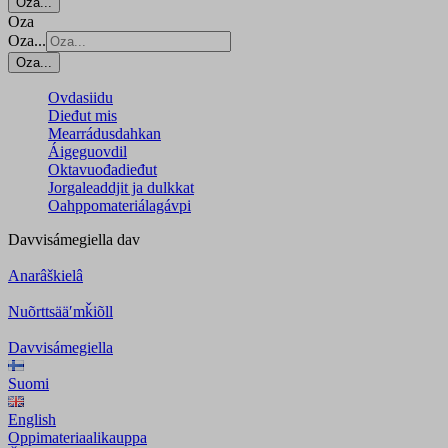
Oza...
Oza
Oza...
Oza...
Ovdasiidu
Dieđut mis
Mearrádusdahkan
Áigeguovdil
Oktavuođadieđut
Jorgaleaddjit ja dulkkat
Oahppomateriálagávpi
Davvisámegiella
dav
Anarâškielâ
Nuõrttsääʹmǩiõll
Davvisámegiella
Suomi
English
Oppimateriaalikauppa