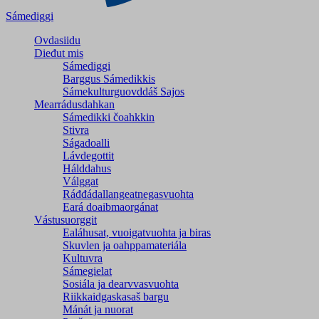
Sámediggi
Ovdasiidu
Dieđut mis
Sámediggi
Barggus Sámedikkis
Sámekulturguovddáš Sajos
Mearrádusdahkan
Sámedikki čoahkkin
Stivra
Ságadoalli
Lávdegottit
Hálddahus
Válggat
Ráđđádallangeatnegas­vuohta
Eará doaibmaorgánat
Vástusuorggit
Ealáhusat, vuoigatvuohta ja biras
Skuvlen ja oahppamateriála
Kultuvra
Sámegielat
Sosiála ja dearvvasvuohta
Riikkaidgaskasaš bargu
Mánát ja nuorat