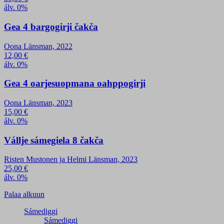
álv. 0%
Gea 4 bargogirji čakča
Oona Länsman, 2022
12,00
€
álv. 0%
Gea 4 oarjesuopmana oahppogirji
Oona Länsman, 2023
15,00
€
álv. 0%
Vállje sámegiela 8 čakča
Risten Mustonen ja Helmi Länsman, 2023
25,00
€
álv. 0%
Palaa alkuun
Sámediggi
Sámediggi