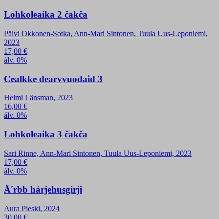
Lohkoleaika 2 čakča
Päivi Okkonen-Sotka, Ann-Mari Sintonen, Tuula Uus-Leponiemi,
2023
17,00
€
álv. 0%
Cealkke dearvvuođaid 3
Helmi Länsman, 2023
16,00
€
álv. 0%
Lohkoleaika 3 čakča
Sari Rinne, Ann-Mari Sintonen, Tuula Uus-Leponiemi, 2023
17,00
€
álv. 0%
Äʹrbb hárjehusgirji
Aura Pieski, 2024
30,00
€