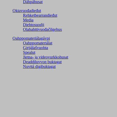
Dáhpáhusat
Oktavuođadieđut
Rehketbearrandieđut
Media
Diehtosuodji
Olahahttivuođačilgehus
Oahppomateriálagávpi
Oahppomateriálat
Girjjálašvuohta
Spealut
Jietna- ja videovurkkohusat
Deaddiluvvon buktagat
Nuvttá digibuktagat