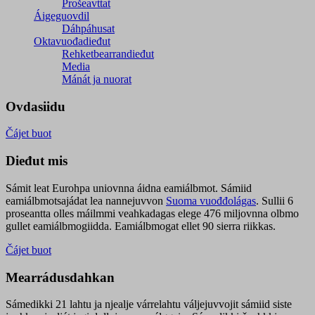
Prošeavttat
Áigeguovdil
Dáhpáhusat
Oktavuođadieđut
Rehketbearrandieđut
Media
Mánát ja nuorat
Ovdasiidu
Čájet buot
Dieđut mis
Sámit leat Eurohpa uniovnna áidna eamiálbmot. Sámiid
eamiálbmotsajádat lea nannejuvvon
Suoma vuođđolágas
. Sullii 6
proseantta olles máilmmi veahkadagas elege 476 miljovnna olbmo
gullet eamiálbmogiidda. Eamiálbmogat ellet 90 sierra riikkas.
Čájet buot
Mearrádusdahkan
Sámedikki 21 lahtu ja njealje várrelahtu váljejuvvojit sámiid siste