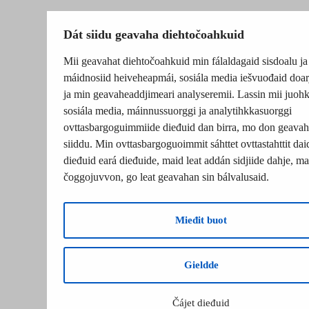
Dát siidu geavaha diehtočoahkuid
Mii geavahat diehtočoahkuid min fálaldagaid sisdoalu ja
máidnosiid heiveheapmái, sosiála media iešvuođaid doar
ja min geavaheaddjimeari analyseremii. Lassin mii juohk
sosiála media, máinnussuorggi ja analytihkkasuorggi
ovttasbargoguimmiide dieđuid dan birra, mo don geavah
siiddu. Min ovttasbargoguoimmit sáhttet ovttastahttit dai
dieđuid eará dieđuide, maid leat addán sidjiide dahje, mat
čoggojuvvon, go leat geavahan sin bálvalusaid.
Mieđit buot
Gieldde
Čájet dieđuid