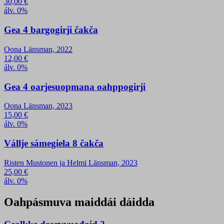
30,00
€
álv. 0%
Gea 4 bargogirji čakča
Oona Länsman, 2022
12,00
€
álv. 0%
Gea 4 oarjesuopmana oahppogirji
Oona Länsman, 2023
15,00
€
álv. 0%
Vállje sámegiela 8 čakča
Risten Mustonen ja Helmi Länsman, 2023
25,00
€
álv. 0%
Oahpásmuva maiddái dáidda