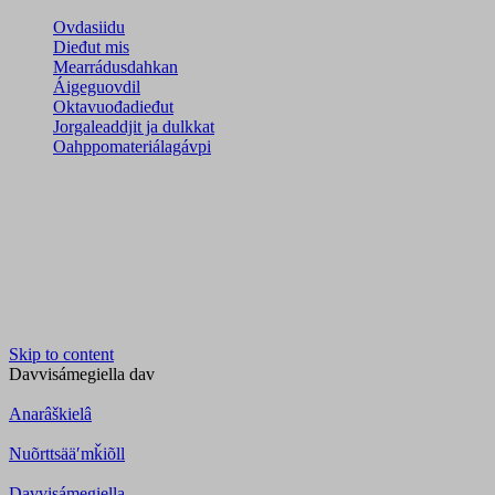
Ovdasiidu
Dieđut mis
Mearrádusdahkan
Áigeguovdil
Oktavuođadieđut
Jorgaleaddjit ja dulkkat
Oahppomateriálagávpi
Skip to content
Davvisámegiella
dav
Anarâškielâ
Nuõrttsääʹmǩiõll
Davvisámegiella