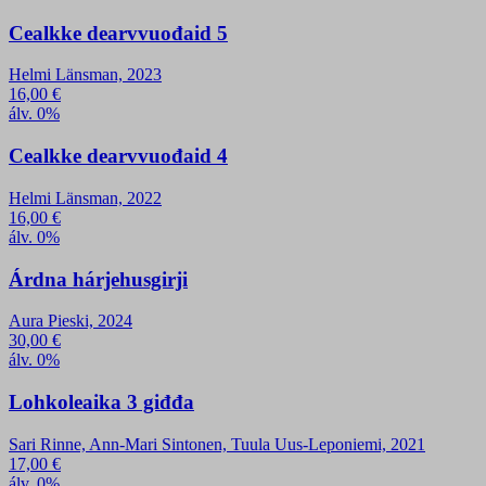
Cealkke dearvvuođaid 5
Helmi Länsman, 2023
16,00
€
álv. 0%
Cealkke dearvvuođaid 4
Helmi Länsman, 2022
16,00
€
álv. 0%
Árdna hárjehusgirji
Aura Pieski, 2024
30,00
€
álv. 0%
Lohkoleaika 3 giđđa
Sari Rinne, Ann-Mari Sintonen, Tuula Uus-Leponiemi, 2021
17,00
€
álv. 0%