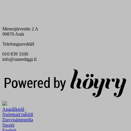
Menesjärventie 2 A
99870 Anár
Telefonguovddáš
010 839 3100
info@samediggi.fi
Digi- ja mainostoimisto Höyry Rovaniemi ja Oulu
Anarâškielâ
Nuõrttsääʹmǩiõll
Davvisámegiella
Suomi
English