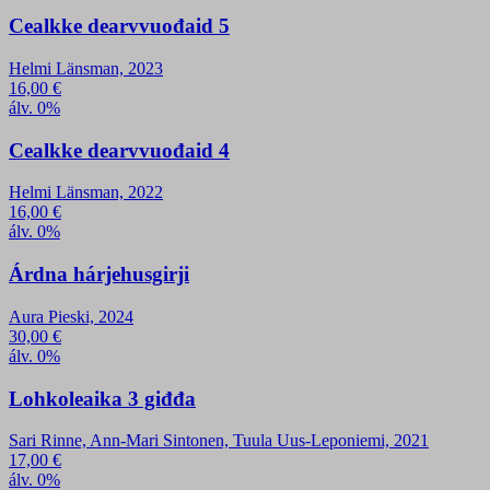
Cealkke dearvvuođaid 5
Helmi Länsman, 2023
16,00
€
álv. 0%
Cealkke dearvvuođaid 4
Helmi Länsman, 2022
16,00
€
álv. 0%
Árdna hárjehusgirji
Aura Pieski, 2024
30,00
€
álv. 0%
Lohkoleaika 3 giđđa
Sari Rinne, Ann-Mari Sintonen, Tuula Uus-Leponiemi, 2021
17,00
€
álv. 0%