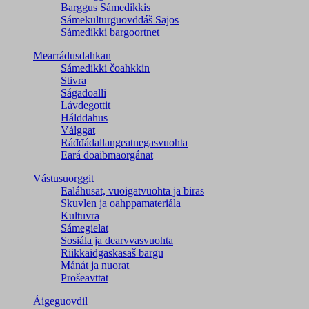
Barggus Sámedikkis
Sámekulturguovddáš Sajos
Sámedikki bargoortnet
Mearrádusdahkan
Sámedikki čoahkkin
Stivra
Ságadoalli
Lávdegottit
Hálddahus
Válggat
Ráđđádallangeatnegas­vuohta
Eará doaibmaorgánat
Vástusuorggit
Ealáhusat, vuoigatvuohta ja biras
Skuvlen ja oahppamateriála
Kultuvra
Sámegielat
Sosiála ja dearvvasvuohta
Riikkaidgaskasaš bargu
Mánát ja nuorat
Prošeavttat
Áigeguovdil