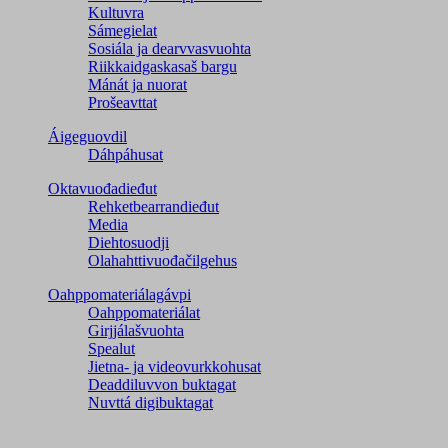
Kultuvra
Sámegielat
Sosiála ja dearvvasvuohta
Riikkaidgaskasaš bargu
Mánát ja nuorat
Prošeavttat
Áigeguovdil
Dáhpáhusat
Oktavuođadieđut
Rehketbearrandieđut
Media
Diehtosuodji
Olahahttivuođačilgehus
Oahppomateriálagávpi
Oahppomateriálat
Girjjálašvuohta
Spealut
Jietna- ja videovurkkohusat
Deaddiluvvon buktagat
Nuvttá digibuktagat