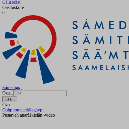
Čálit iežat
Oasttuskore
0
Sámediggi
Oza...
Oza...
Oza
Oahppomateriálagávpi
Pustaveh anarâškielân -video