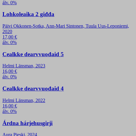
álv. 0%
Lohkoleaika 2 giđđa
Päivi Okkonen-Sotka, Ann-Mari Sintonen, Tuula Uus-Leponiemi,
2020
17,00
€
álv. 0%
Cealkke dearvvuođaid 5
Helmi Länsman, 2023
16,00
€
álv. 0%
Cealkke dearvvuođaid 4
Helmi Länsman, 2022
16,00
€
álv. 0%
Árdna hárjehusgirji
Aura Pieski, 2024