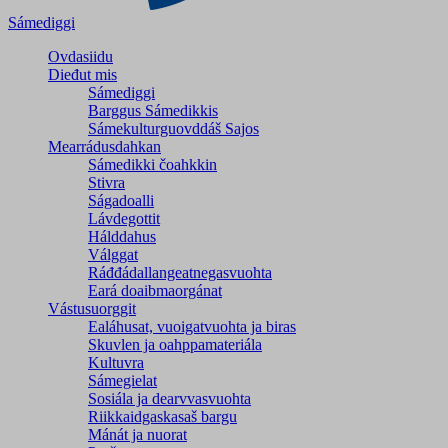
Sámediggi
Ovdasiidu
Dieđut mis
Sámediggi
Barggus Sámedikkis
Sámekulturguovddáš Sajos
Mearrádusdahkan
Sámedikki čoahkkin
Stivra
Ságadoalli
Lávdegottit
Hálddahus
Válggat
Ráđđádallangeatnegas­vuohta
Eará doaibmaorgánat
Vástusuorggit
Ealáhusat, vuoigatvuohta ja biras
Skuvlen ja oahppamateriála
Kultuvra
Sámegielat
Sosiála ja dearvvasvuohta
Riikkaidgaskasaš bargu
Mánát ja nuorat