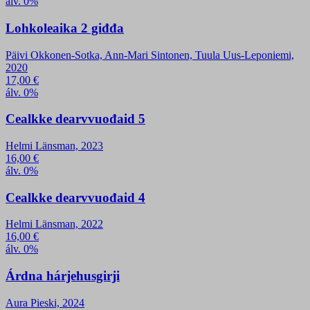
álv. 0%
Lohkoleaika 2 giđđa
Päivi Okkonen-Sotka, Ann-Mari Sintonen, Tuula Uus-Leponiemi,
2020
17,00
€
álv. 0%
Cealkke dearvvuođaid 5
Helmi Länsman, 2023
16,00
€
álv. 0%
Cealkke dearvvuođaid 4
Helmi Länsman, 2022
16,00
€
álv. 0%
Árdna hárjehusgirji
Aura Pieski, 2024