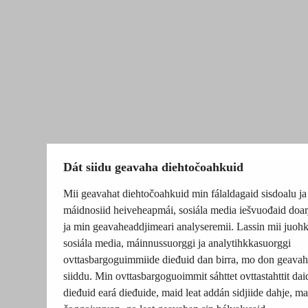
Dát siidu geavaha diehtočoahkuid
Mii geavahat diehtočoahkuid min fálaldagaid sisdoalu ja
máidnosiid heiveheapmái, sosiála media iešvuođaid doar
ja min geavaheaddjimeari analyseremii. Lassin mii juohk
sosiála media, máinnussuorggi ja analytihkkasuorggi
ovttasbargoguimmiide dieđuid dan birra, mo don geavah
siiddu. Min ovttasbargoguoimmit sáhttet ovttastahttit dai
dieđuid eará dieđuide, maid leat addán sidjiide dahje, mat