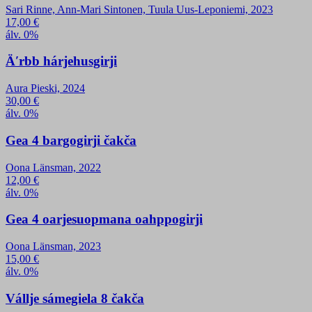
Sari Rinne, Ann-Mari Sintonen, Tuula Uus-Leponiemi, 2023
17,00
€
álv. 0%
Äʹrbb hárjehusgirji
Aura Pieski, 2024
30,00
€
álv. 0%
Gea 4 bargogirji čakča
Oona Länsman, 2022
12,00
€
álv. 0%
Gea 4 oarjesuopmana oahppogirji
Oona Länsman, 2023
15,00
€
álv. 0%
Vállje sámegiela 8 čakča