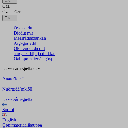
Oza...
Oza
Oza...
Oza...
Ovdasiidu
Dieđut mis
Mearrádusdahkan
Áigeguovdil
Oktavuođadieđut
Jorgaleaddjit ja dulkkat
Oahppomateriálagávpi
Davvisámegiella
dav
Anarâškielâ
Nuõrttsääʹmǩiõll
Davvisámegiella
Suomi
English
Oppimateriaalikauppa