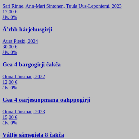
Sari Rinne, Ann-Mari Sintonen, Tuula Uus-Leponiemi, 2023
17,00
€
álv. 0%
Äʹrbb hárjehusgirji
Aura Pieski, 2024
30,00
€
álv. 0%
Gea 4 bargogirji čakča
Oona Länsman, 2022
12,00
€
álv. 0%
Gea 4 oarjesuopmana oahppogirji
Oona Länsman, 2023
15,00
€
álv. 0%
Vállje sámegiela 8 čakča