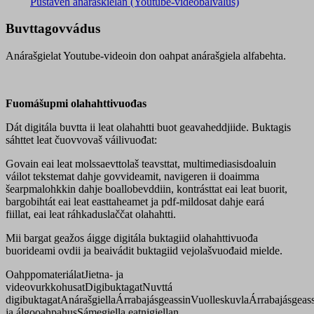
Pustaveh anarâškielân (Youtube-videobálvalus)
Buvttagovvádus
Anárašgielat Youtube-videoin don oahpat anárašgiela alfabehta.
Fuomášupmi olahahttivuođas
Dát digitála buvtta ii leat olahahtti buot geavaheddjiide. Buktagis
sáhttet leat čuovvovaš váilivuođat:
Govain eai leat molssaevttolaš teavsttat, multimediasisdoaluin
váilot tekstemat dahje govvideamit, navigeren ii doaimma
šearpmalohkkin dahje boallobevddiin, kontrásttat eai leat buorit,
bargobihtát eai leat easttaheamet ja pdf-mildosat dahje eará
fiillat, eai leat ráhkaduslaččat olahahtti.
Mii bargat geažos áigge digitála buktagiid olahahttivuođa
buorideami ovdii ja beaivádit buktagiid vejolašvuođaid mielde.
Oahppomateriálat
Jietna- ja
videovurkkohusat
Digibuktagat
Nuvttá
digibuktagat
Anárašgiella
Árrabajásgeassin
Vuolleskuvla
Árrabajásgeas
ja álgooahpahus
Sámegiella eatnigiellan