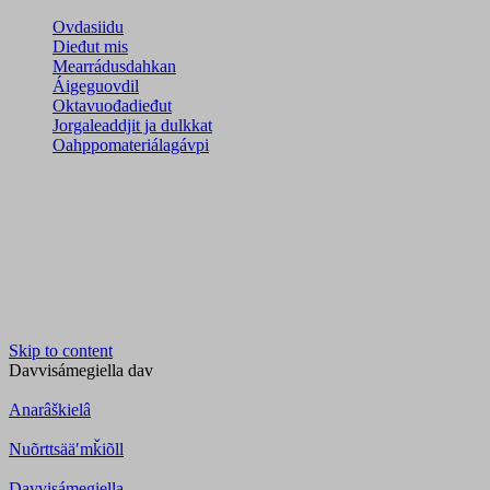
Ovdasiidu
Dieđut mis
Mearrádusdahkan
Áigeguovdil
Oktavuođadieđut
Jorgaleaddjit ja dulkkat
Oahppomateriálagávpi
Skip to content
Davvisámegiella
dav
Anarâškielâ
Nuõrttsääʹmǩiõll
Davvisámegiella