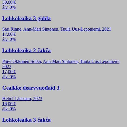
30,00
€
álv. 0%
Lohkoleaika 3 giđđa
Sari Rinne, Ann-Mari Sintonen, Tuula Uus-Leponiemi, 2021
17,00
€
álv. 0%
Lohkoleaika 2 čakča
Päivi Okkonen-Sotka, Ann-Mari Sintonen, Tuula Uus-Leponiemi,
2023
17,00
€
álv. 0%
Cealkke dearvvuođaid 3
Helmi Länsman, 2023
16,00
€
álv. 0%
Lohkoleaika 3 čakča