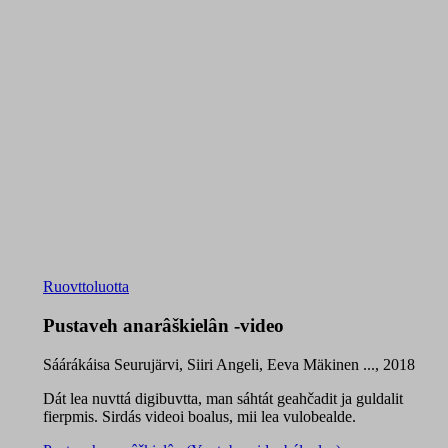
Ruovttoluotta
Pustaveh anarâškielân -video
Sáárákáisa Seurujärvi, Siiri Angeli, Eeva Mäkinen ..., 2018
Dát lea nuvttá digibuvtta, man sáhtát geahčadit ja guldalit
fierpmis. Sirdás videoi boalus, mii lea vulobealde.