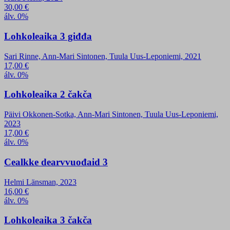
30,00
€
álv. 0%
Lohkoleaika 3 giđđa
Sari Rinne, Ann-Mari Sintonen, Tuula Uus-Leponiemi, 2021
17,00
€
álv. 0%
Lohkoleaika 2 čakča
Päivi Okkonen-Sotka, Ann-Mari Sintonen, Tuula Uus-Leponiemi,
2023
17,00
€
álv. 0%
Cealkke dearvvuođaid 3
Helmi Länsman, 2023
16,00
€
álv. 0%
Lohkoleaika 3 čakča