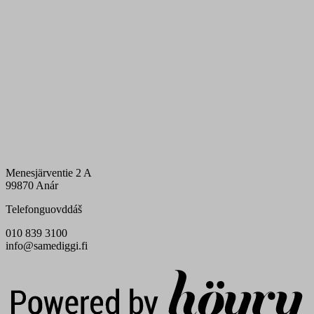
Menesjärventie 2 A
99870 Anár
Telefonguovddáš
010 839 3100
info@samediggi.fi
Digi- ja mainostoimisto Höyry Rovaniemi ja Oulu