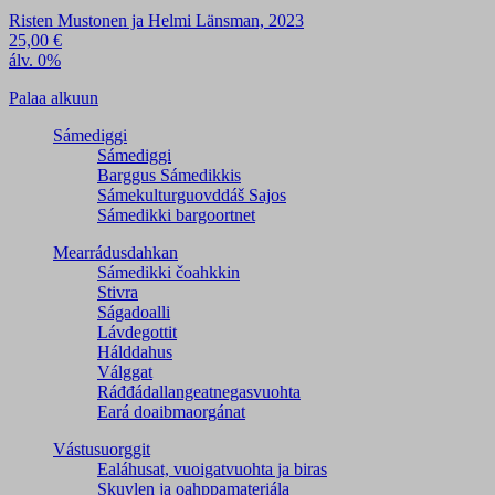
Risten Mustonen ja Helmi Länsman, 2023
25,00
€
álv. 0%
Palaa alkuun
Sámediggi
Sámediggi
Barggus Sámedikkis
Sámekulturguovddáš Sajos
Sámedikki bargoortnet
Mearrádusdahkan
Sámedikki čoahkkin
Stivra
Ságadoalli
Lávdegottit
Hálddahus
Válggat
Ráđđádallangeatnegas­vuohta
Eará doaibmaorgánat
Vástusuorggit
Ealáhusat, vuoigatvuohta ja biras
Skuvlen ja oahppamateriála