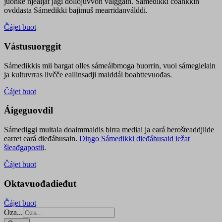
juohke njealját jagi dollojuvvon válggain. Sámedikki čoahkkin
ovddasta Sámedikki bajimuš mearridanválddi.
Čájet buot
Vástusuorggit
Sámedikkis mii bargat olles sámeálbmoga buorrin, vuoi sámegielain
ja kultuvrras livčče eallinsadji maiddái boahttevuođas.
Čájet buot
Áigeguovdil
Sámediggi muitala doaimmaidis birra mediai ja eará berošteaddjiide
earret eará dieđáhusain.
Diŋgo Sámedikki dieđáhusaid iežat
šleađgapostii
.
Čájet buot
Oktavuođadieđut
Čájet buot
Oza...