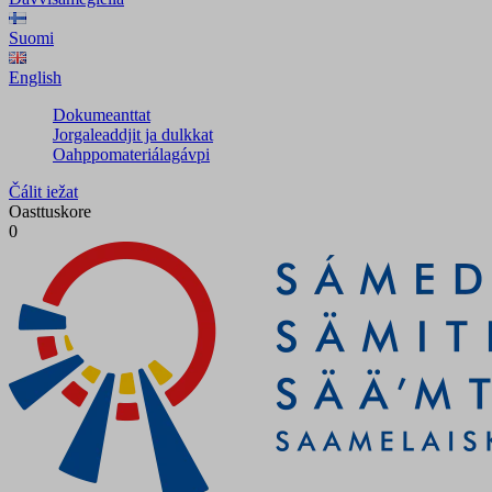
Suomi
English
Dokumeanttat
Jorgaleaddjit ja dulkkat
Oahppomateriálagávpi
Čálit iežat
Oasttuskore
0