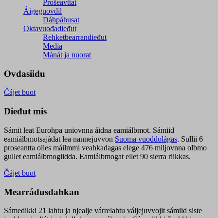
Prošeavttat
Áigeguovdil
Dáhpáhusat
Oktavuođadieđut
Rehketbearrandieđut
Media
Mánát ja nuorat
Ovdasiidu
Čájet buot
Dieđut mis
Sámit leat Eurohpa uniovnna áidna eamiálbmot. Sámiid
eamiálbmotsajádat lea nannejuvvon
Suoma vuođđolágas
. Sullii 6
proseantta olles máilmmi veahkadagas elege 476 miljovnna olbmo
gullet eamiálbmogiidda. Eamiálbmogat ellet 90 sierra riikkas.
Čájet buot
Mearrádusdahkan
Sámedikki 21 lahtu ja njealje várrelahtu váljejuvvojit sámiid siste