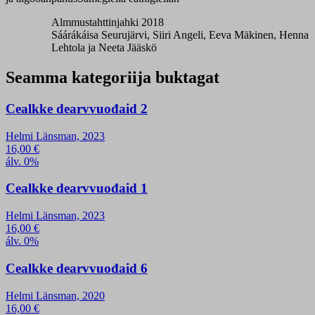
Almmustahttinjahki 2018
Sáárákáisa Seurujärvi, Siiri Angeli, Eeva Mäkinen, Henna
Lehtola ja Neeta Jääskö
Seamma kategoriija buktagat
Cealkke dearvvuođaid 2
Helmi Länsman, 2023
16,00
€
álv. 0%
Cealkke dearvvuođaid 1
Helmi Länsman, 2023
16,00
€
álv. 0%
Cealkke dearvvuođaid 6
Helmi Länsman, 2020
16,00
€