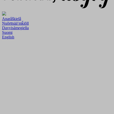
Anarâškielâ
Nuõrttsääʹmǩiõll
Davvisámegiella
Suomi
English