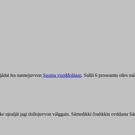
jádat lea nannejuvvon
Suoma vuođđolágas
. Sullii 6 proseantta olles
uohke njealját jagi dollojuvvon válggain. Sámedikki čoahkkin ovddasta 