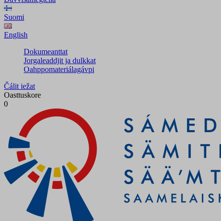
Suomi
English
Dokumeanttat
Jorgaleaddjit ja dulkkat
Oahppomateriálagávpi
Čálit iežat
Oasttuskore
0