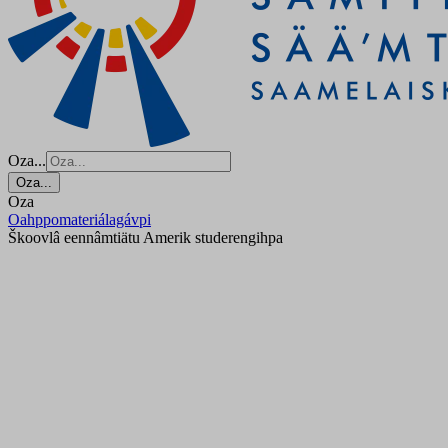
Oza...
Oza...
Oza
Oahppomateriálagávpi
Škoovlâ eennâmtiätu Amerik studerengihpa