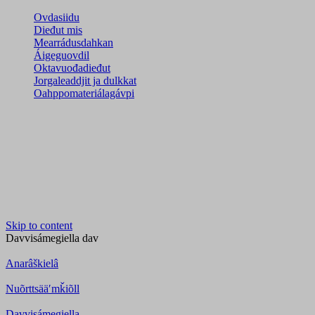
Ovdasiidu
Dieđut mis
Mearrádusdahkan
Áigeguovdil
Oktavuođadieđut
Jorgaleaddjit ja dulkkat
Oahppomateriálagávpi
Skip to content
Davvisámegiella
dav
Anarâškielâ
Nuõrttsääʹmǩiõll
Davvisámegiella