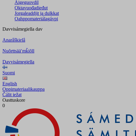
Áigeguovdil
Oktavuođadieđut
Jorgaleaddjit ja dulkkat
Oahppomateriálagávpi
Davvisámegiella
dav
Anarâškielâ
Nuõrttsääʹmǩiõll
Davvisámegiella
Suomi
English
Oppimateriaalikauppa
Čálit iežat
Oasttuskore
0