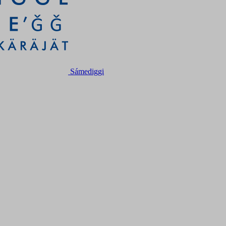
Sámediggi