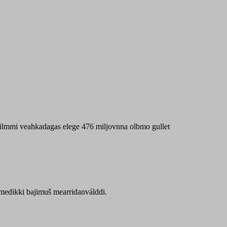
 máilmmi veahkadagas elege 476 miljovnna olbmo gullet
Sámedikki bajimuš mearridanválddi.