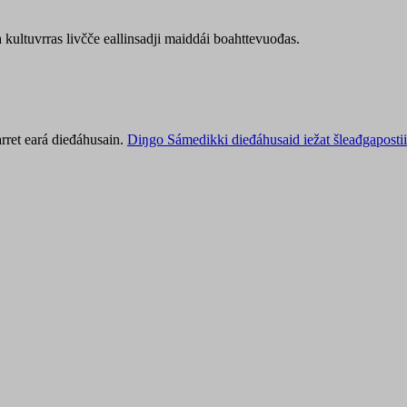
kultuvrras livčče eallinsadji maiddái boahttevuođas.
rret eará dieđáhusain.
Diŋgo Sámedikki dieđáhusaid iežat šleađgapostii