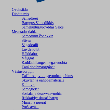
Ovdasiidu
Dieđut mis
Sámediggi
Barggus Sámedikkis
Sámekulturguovddáš Sajos
Mearrádusdahkan
Sámedikki čoahkkin
Stivra
Ságadoalli
Lávdegottit
Hálddahus
Válggat
Ráđđádallangeatnegas­vuohta
Eará doaibmaorgánat
Vástusuorggit
Ealáhusat, vuoigatvuohta ja biras
Skuvlen ja oahppamateriála
Kultuvra
Sámegielat
Sosiála ja dearvvasvuohta
Riikkaidgaskasaš bargu
Mánát ja nuorat
Prošeavttat