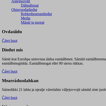
Áigeguovdil
Dáhpáhusat
Oktavuođadieđut
Rehketbearrandieđut
Media
Mánát ja nuorat
Ovdasiidu
Čájet buot
Dieđut mis
Sámit leat Eurohpa uniovnna áidna eamiálbmot. Sámiid eamiálbmotsa
eamiálbmogiidda. Eamiálbmogat ellet 90 sierra riikkas.
Čájet buot
Mearrádusdahkan
Sámedikki 21 lahtu ja njealje várrelahtu váljejuvvojit sámiid siste j
Čájet buot