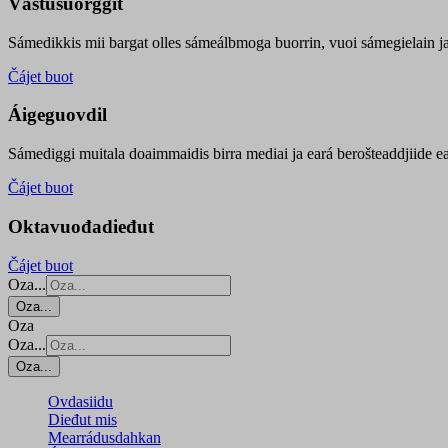
Vástusuorggit
Sámedikkis mii bargat olles sámeálbmoga buorrin, vuoi sámegielain ja 
Čájet buot
Áigeguovdil
Sámediggi muitala doaimmaidis birra mediai ja eará berošteaddjiide ea
Čájet buot
Oktavuođadieđut
Čájet buot
Oza...
Oza...
Oza
Oza...
Oza...
Ovdasiidu
Dieđut mis
Mearrádusdahkan