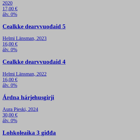
2020
17,00
€
álv. 0%
Cealkke dearvvuođaid 5
Helmi Länsman, 2023
16,00
€
álv. 0%
Cealkke dearvvuođaid 4
Helmi Länsman, 2022
16,00
€
álv. 0%
Árdna hárjehusgirji
Aura Pieski, 2024
30,00
€
álv. 0%
Lohkoleaika 3 giđđa