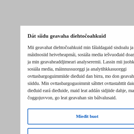
Dát siidu geavaha diehtočoahkuid
Mii geavahat diehtočoahkuid min fálaldagaid sisdoalu ja
máidnosiid heiveheapmái, sosiála media iešvuođaid doar
ja min geavaheaddjimeari analyseremii. Lassin mii juohk
sosiála media, máinnussuorggi ja analytihkkasuorggi
ovttasbargoguimmiide dieđuid dan birra, mo don geavah
siiddu. Min ovttasbargoguoimmit sáhttet ovttastahttit dai
dieđuid eará dieđuide, maid leat addán sidjiide dahje, mat
čoggojuvvon, go leat geavahan sin bálvalusaid.
Mieđit buot