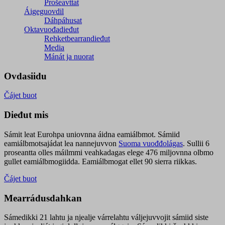
Prošeavttat
Áigeguovdil
Dáhpáhusat
Oktavuođadieđut
Rehketbearrandieđut
Media
Mánát ja nuorat
Ovdasiidu
Čájet buot
Dieđut mis
Sámit leat Eurohpa uniovnna áidna eamiálbmot. Sámiid
eamiálbmotsajádat lea nannejuvvon
Suoma vuođđolágas
. Sullii 6
proseantta olles máilmmi veahkadagas elege 476 miljovnna olbmo
gullet eamiálbmogiidda. Eamiálbmogat ellet 90 sierra riikkas.
Čájet buot
Mearrádusdahkan
Sámedikki 21 lahtu ja njealje várrelahtu váljejuvvojit sámiid siste