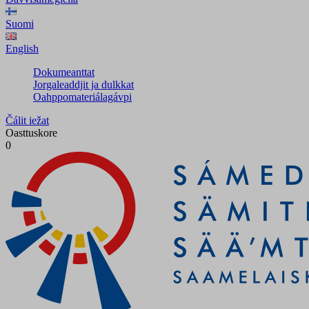
Suomi
English
Dokumeanttat
Jorgaleaddjit ja dulkkat
Oahppomateriálagávpi
Čálit iežat
Oasttuskore
0