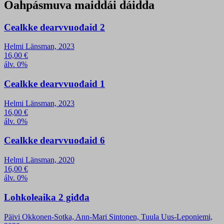
Oahpásmuva maiddái dáidda
Cealkke dearvvuođaid 2
Helmi Länsman, 2023
16,00
€
álv. 0%
Cealkke dearvvuođaid 1
Helmi Länsman, 2023
16,00
€
álv. 0%
Cealkke dearvvuođaid 6
Helmi Länsman, 2020
16,00
€
álv. 0%
Lohkoleaika 2 giđđa
Päivi Okkonen-Sotka, Ann-Mari Sintonen, Tuula Uus-Leponiemi,