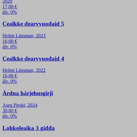
2020
17,00
€
álv. 0%
Cealkke dearvvuođaid 5
Helmi Länsman, 2023
16,00
€
álv. 0%
Cealkke dearvvuođaid 4
Helmi Länsman, 2022
16,00
€
álv. 0%
Árdna hárjehusgirji
Aura Pieski, 2024
30,00
€
álv. 0%
Lohkoleaika 3 giđđa