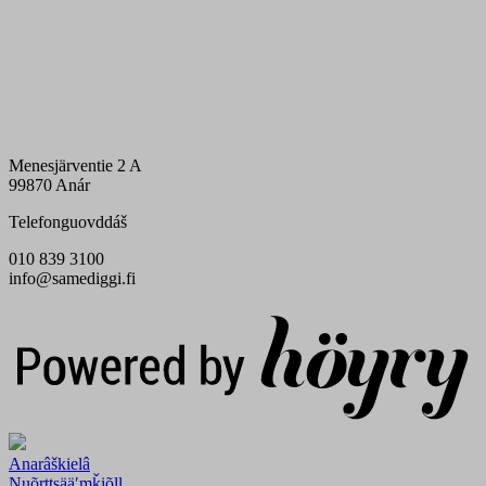
Menesjärventie 2 A
99870 Anár
Telefonguovddáš
010 839 3100
info@samediggi.fi
Digi- ja mainostoimisto Höyry Rovaniemi ja Oulu
Anarâškielâ
Nuõrttsääʹmǩiõll