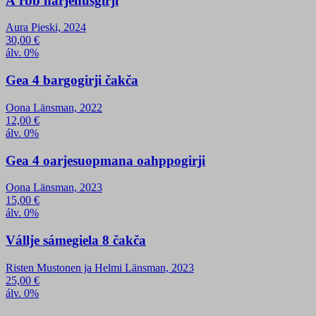
Äʹrbb hárjehusgirji
Aura Pieski, 2024
30,00
€
álv. 0%
Gea 4 bargogirji čakča
Oona Länsman, 2022
12,00
€
álv. 0%
Gea 4 oarjesuopmana oahppogirji
Oona Länsman, 2023
15,00
€
álv. 0%
Vállje sámegiela 8 čakča
Risten Mustonen ja Helmi Länsman, 2023
25,00
€
álv. 0%