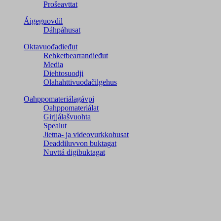
Prošeavttat
Áigeguovdil
Dáhpáhusat
Oktavuođadieđut
Rehketbearrandieđut
Media
Diehtosuodji
Olahahttivuođačilgehus
Oahppomateriálagávpi
Oahppomateriálat
Girjjálašvuohta
Spealut
Jietna- ja videovurkkohusat
Deaddiluvvon buktagat
Nuvttá digibuktagat