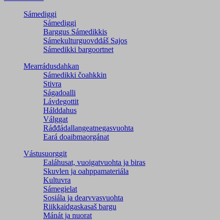
Sámediggi
Sámediggi
Barggus Sámedikkis
Sámekulturguovddáš Sajos
Sámedikki bargoortnet
Mearrádusdahkan
Sámedikki čoahkkin
Stivra
Ságadoalli
Lávdegottit
Hálddahus
Válggat
Ráđđádallangeatnegas­vuohta
Eará doaibmaorgánat
Vástusuorggit
Ealáhusat, vuoigatvuohta ja biras
Skuvlen ja oahppamateriála
Kultuvra
Sámegielat
Sosiála ja dearvvasvuohta
Riikkaidgaskasaš bargu
Mánát ja nuorat