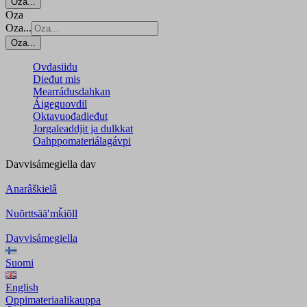
Oza...
Oza
Oza...
Oza...
Ovdasiidu
Dieđut mis
Mearrádusdahkan
Áigeguovdil
Oktavuođadieđut
Jorgaleaddjit ja dulkkat
Oahppomateriálagávpi
Davvisámegiella
dav
Anarâškielâ
Nuõrttsääʹmǩiõll
Davvisámegiella
Suomi
English
Oppimateriaalikauppa