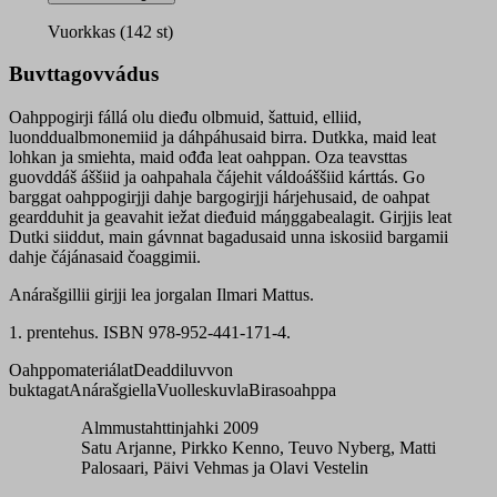
3
oahppogirji
Vuorkkas (142 st)
quantity
Buvttagovvádus
Oahppogirji fállá olu dieđu olbmuid, šattuid, elliid,
luonddualbmonemiid ja dáhpáhusaid birra. Dutkka, maid leat
lohkan ja smiehta, maid ođđa leat oahppan. Oza teavsttas
guovddáš áššiid ja oahpahala čájehit váldoáššiid kárttás. Go
barggat oahppogirjji dahje bargogirjji hárjehusaid, de oahpat
geardduhit ja geavahit iežat dieđuid máŋggabealagit. Girjjis leat
Dutki siiddut, main gávnnat bagadusaid unna iskosiid bargamii
dahje čájánasaid čoaggimii.
Anárašgillii girjji lea jorgalan Ilmari Mattus.
1. prentehus. ISBN 978-952-441-171-4.
Oahppomateriálat
Deaddiluvvon
buktagat
Anárašgiella
Vuolleskuvla
Birasoahppa
Almmustahttinjahki 2009
Satu Arjanne, Pirkko Kenno, Teuvo Nyberg, Matti
Palosaari, Päivi Vehmas ja Olavi Vestelin