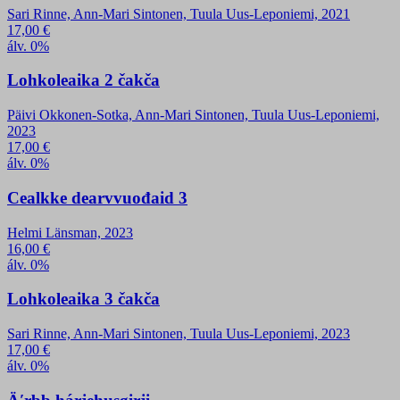
Sari Rinne, Ann-Mari Sintonen, Tuula Uus-Leponiemi, 2021
17,00
€
álv. 0%
Lohkoleaika 2 čakča
Päivi Okkonen-Sotka, Ann-Mari Sintonen, Tuula Uus-Leponiemi,
2023
17,00
€
álv. 0%
Cealkke dearvvuođaid 3
Helmi Länsman, 2023
16,00
€
álv. 0%
Lohkoleaika 3 čakča
Sari Rinne, Ann-Mari Sintonen, Tuula Uus-Leponiemi, 2023
17,00
€
álv. 0%