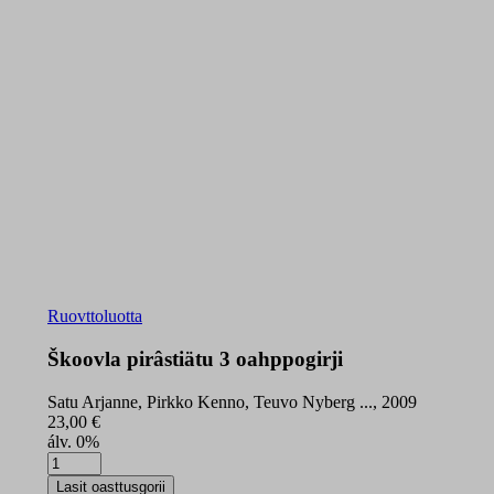
Ruovttoluotta
Škoovla pirâstiätu 3 oahppogirji
Satu Arjanne, Pirkko Kenno, Teuvo Nyberg ..., 2009
23,00
€
álv. 0%
Škoovla
pirâstiätu
Lasit oasttusgorii