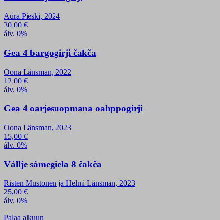
Aura Pieski, 2024
30,00
€
álv. 0%
Gea 4 bargogirji čakča
Oona Länsman, 2022
12,00
€
álv. 0%
Gea 4 oarjesuopmana oahppogirji
Oona Länsman, 2023
15,00
€
álv. 0%
Vállje sámegiela 8 čakča
Risten Mustonen ja Helmi Länsman, 2023
25,00
€
álv. 0%
Palaa alkuun