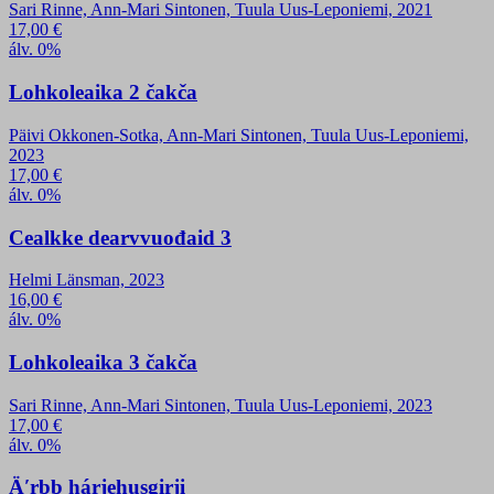
Sari Rinne, Ann-Mari Sintonen, Tuula Uus-Leponiemi, 2021
17,00
€
álv. 0%
Lohkoleaika 2 čakča
Päivi Okkonen-Sotka, Ann-Mari Sintonen, Tuula Uus-Leponiemi,
2023
17,00
€
álv. 0%
Cealkke dearvvuođaid 3
Helmi Länsman, 2023
16,00
€
álv. 0%
Lohkoleaika 3 čakča
Sari Rinne, Ann-Mari Sintonen, Tuula Uus-Leponiemi, 2023
17,00
€
álv. 0%
Äʹrbb hárjehusgirji