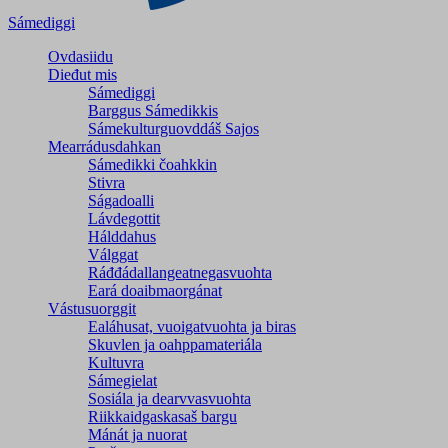
Sámediggi
Ovdasiidu
Dieđut mis
Sámediggi
Barggus Sámedikkis
Sámekulturguovddáš Sajos
Mearrádusdahkan
Sámedikki čoahkkin
Stivra
Ságadoalli
Lávdegottit
Hálddahus
Válggat
Ráđđádallangeatnegas­vuohta
Eará doaibmaorgánat
Vástusuorggit
Ealáhusat, vuoigatvuohta ja biras
Skuvlen ja oahppamateriála
Kultuvra
Sámegielat
Sosiála ja dearvvasvuohta
Riikkaidgaskasaš bargu
Mánát ja nuorat