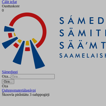
Čálit iežat
Oasttuskore
0
Sámediggi
Oza...
Oza...
Oza
Oahppomateriálagávpi
Škoovla pirâstiätu 3 oahppogirji