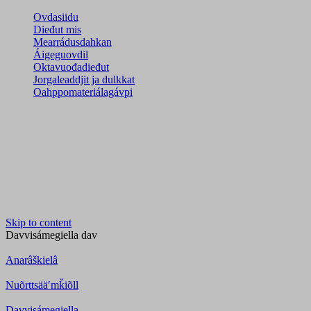
Ovdasiidu
Dieđut mis
Mearrádusdahkan
Áigeguovdil
Oktavuođadieđut
Jorgaleaddjit ja dulkkat
Oahppomateriálagávpi
Skip to content
Davvisámegiella
dav
Anarâškielâ
Nuõrttsääʹmǩiõll
Davvisámegiella