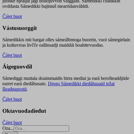
juohke njealját jagi dollojuvvon válggain. Sámedikki čoahkkin
ovddasta Sámedikki bajimuš mearridanválddi.
Čájet buot
Vástusuorggit
Sámedikkis mii bargat olles sámeálbmoga buorrin, vuoi sámegielain
ja kultuvrras livčče eallinsadji maiddái boahttevuođas.
Čájet buot
Áigeguovdil
Sámediggi muitala doaimmaidis birra mediai ja eará berošteaddjiide
earret eará dieđáhusain.
Diŋgo Sámedikki dieđáhusaid iežat
šleađgapostii
.
Čájet buot
Oktavuođadieđut
Čájet buot
Oza...