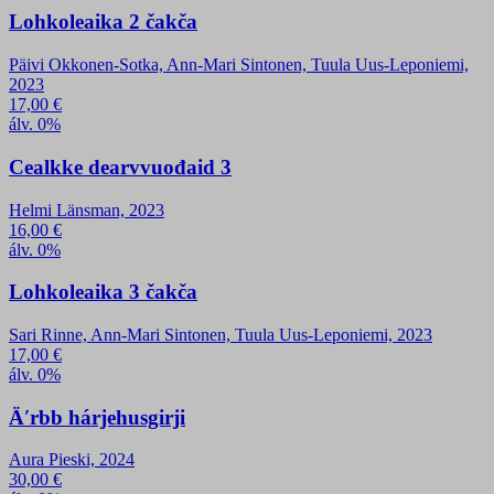
Lohkoleaika 2 čakča
Päivi Okkonen-Sotka, Ann-Mari Sintonen, Tuula Uus-Leponiemi,
2023
17,00
€
álv. 0%
Cealkke dearvvuođaid 3
Helmi Länsman, 2023
16,00
€
álv. 0%
Lohkoleaika 3 čakča
Sari Rinne, Ann-Mari Sintonen, Tuula Uus-Leponiemi, 2023
17,00
€
álv. 0%
Äʹrbb hárjehusgirji
Aura Pieski, 2024
30,00
€