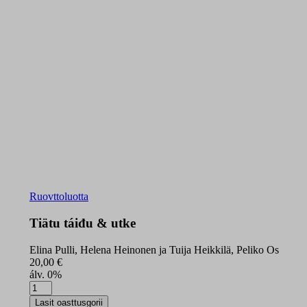
Ruovttoluotta
Tiätu táiđu & utke
Elina Pulli, Helena Heinonen ja Tuija Heikkilä, Peliko Os
20,00
€
álv. 0%
Tiätu
táiđu
Lasit oasttusgorii