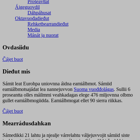
Prošeavttat
Áigeguovdil
Dáhpáhusat
Oktavuođadieđut
Rehketbearrandieđut
Media
Mánát ja nuorat
Ovdasiidu
Čájet buot
Dieđut mis
Sámit leat Eurohpa uniovnna áidna eamiálbmot. Sámiid
eamiálbmotsajádat lea nannejuvvon
Suoma vuođđolágas
. Sullii 6
proseantta olles máilmmi veahkadagas elege 476 miljovnna olbmo
gullet eamiálbmogiidda. Eamiálbmogat ellet 90 sierra riikkas.
Čájet buot
Mearrádusdahkan
Sámedikki 21 lahtu ja njealje várrelahtu váljejuvvojit sámiid siste