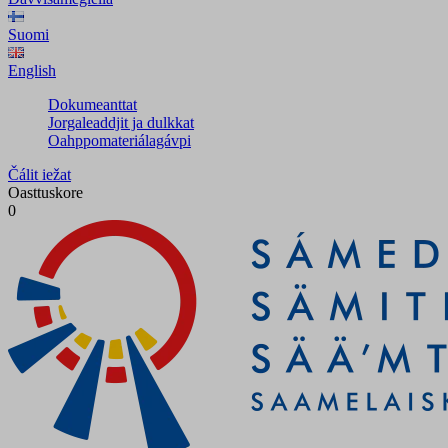
Suomi
English
Dokumeanttat
Jorgaleaddjit ja dulkkat
Oahppomateriálagávpi
Čálit iežat
Oasttuskore
0