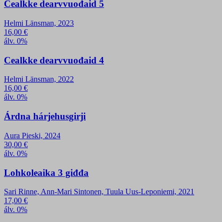
Cealkke dearvvuođaid 5
Helmi Länsman, 2023
16,00
€
álv. 0%
Cealkke dearvvuođaid 4
Helmi Länsman, 2022
16,00
€
álv. 0%
Árdna hárjehusgirji
Aura Pieski, 2024
30,00
€
álv. 0%
Lohkoleaika 3 giđđa
Sari Rinne, Ann-Mari Sintonen, Tuula Uus-Leponiemi, 2021
17,00
€
álv. 0%