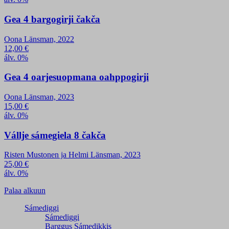
Gea 4 bargogirji čakča
Oona Länsman, 2022
12,00
€
álv. 0%
Gea 4 oarjesuopmana oahppogirji
Oona Länsman, 2023
15,00
€
álv. 0%
Vállje sámegiela 8 čakča
Risten Mustonen ja Helmi Länsman, 2023
25,00
€
álv. 0%
Palaa alkuun
Sámediggi
Sámediggi
Barggus Sámedikkis