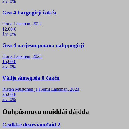
álv. 0%
Gea 4 bargogirji čakča
Oona Länsman, 2022
12,00
€
álv. 0%
Gea 4 oarjesuopmana oahppogirji
Oona Länsman, 2023
15,00
€
álv. 0%
Vállje sámegiela 8 čakča
Risten Mustonen ja Helmi Länsman, 2023
25,00
€
álv. 0%
Oahpásmuva maiddái dáidda
Cealkke dearvvuođaid 2