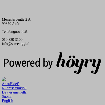
Menesjärventie 2 A
99870 Anár
Telefonguovddáš
010 839 3100
info@samediggi.fi
Digi- ja mainostoimisto Höyry Rovaniemi ja Oulu
Anarâškielâ
Nuõrttsääʹmǩiõll
Davvisámegiella
Suomi
English