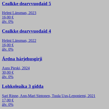
Cealkke dearvvuođaid 5
Helmi Länsman, 2023
16,00
€
álv. 0%
Cealkke dearvvuođaid 4
Helmi Länsman, 2022
16,00
€
álv. 0%
Árdna hárjehusgirji
Aura Pieski, 2024
30,00
€
álv. 0%
Lohkoleaika 3 giđđa
Sari Rinne, Ann-Mari Sintonen, Tuula Uus-Leponiemi, 2021
17,00
€
álv. 0%