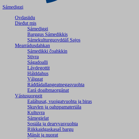
Sámediggi
Ovdasiidu
Dieđut mis
Sámediggi
Barggus Sámedikkis
Sámekulturguovddáš Sajos
Mearrádusdahkan
Sámedikki čoahkkin
Stivra
Ságadoalli
Lávdegottit
Hálddahus
Válggat
Ráđđádallangeatnegas­vuohta
Eará doaibmaorgánat
Vástusuorggit
Ealáhusat, vuoigatvuohta ja biras
Skuvlen ja oahppamateriála
Kultuvra
Sámegielat
Sosiála ja dearvvasvuohta
Riikkaidgaskasaš bargu
Mánát ja nuorat