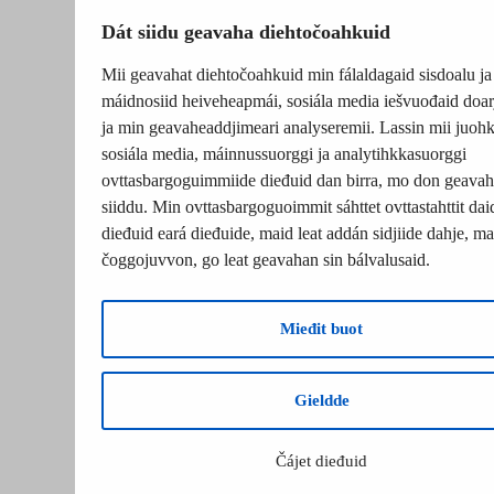
Dát siidu geavaha diehtočoahkuid
Mii geavahat diehtočoahkuid min fálaldagaid sisdoalu ja
máidnosiid heiveheapmái, sosiála media iešvuođaid doar
ja min geavaheaddjimeari analyseremii. Lassin mii juohk
sosiála media, máinnussuorggi ja analytihkkasuorggi
ovttasbargoguimmiide dieđuid dan birra, mo don geavah
siiddu. Min ovttasbargoguoimmit sáhttet ovttastahttit dai
dieđuid eará dieđuide, maid leat addán sidjiide dahje, mat
čoggojuvvon, go leat geavahan sin bálvalusaid.
Mieđit buot
Gieldde
Čájet dieđuid