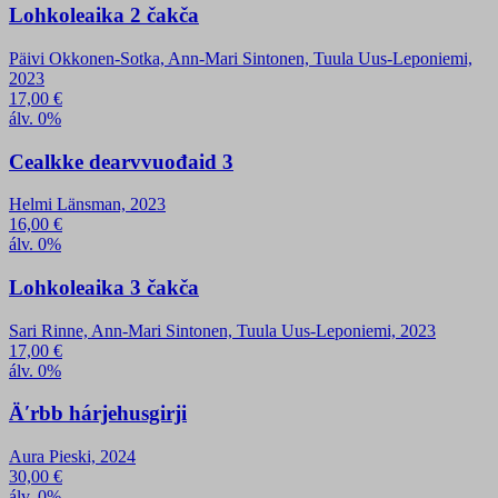
Lohkoleaika 2 čakča
Päivi Okkonen-Sotka, Ann-Mari Sintonen, Tuula Uus-Leponiemi,
2023
17,00
€
álv. 0%
Cealkke dearvvuođaid 3
Helmi Länsman, 2023
16,00
€
álv. 0%
Lohkoleaika 3 čakča
Sari Rinne, Ann-Mari Sintonen, Tuula Uus-Leponiemi, 2023
17,00
€
álv. 0%
Äʹrbb hárjehusgirji
Aura Pieski, 2024
30,00
€
álv. 0%