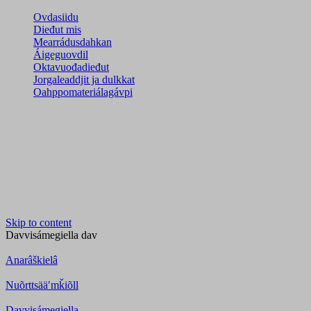
Ovdasiidu
Dieđut mis
Mearrádusdahkan
Áigeguovdil
Oktavuođadieđut
Jorgaleaddjit ja dulkkat
Oahppomateriálagávpi
Skip to content
Davvisámegiella
dav
Anarâškielâ
Nuõrttsääʹmǩiõll
Davvisámegiella