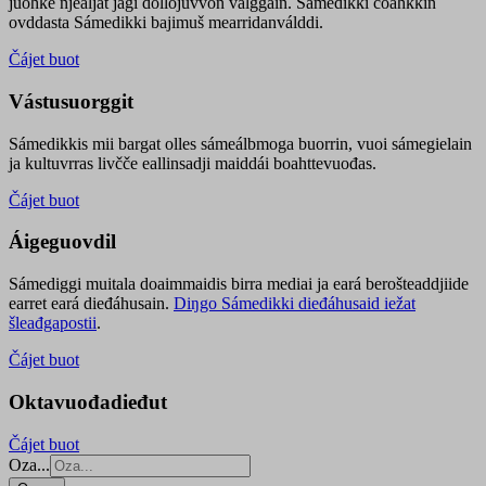
juohke njealját jagi dollojuvvon válggain. Sámedikki čoahkkin
ovddasta Sámedikki bajimuš mearridanválddi.
Čájet buot
Vástusuorggit
Sámedikkis mii bargat olles sámeálbmoga buorrin, vuoi sámegielain
ja kultuvrras livčče eallinsadji maiddái boahttevuođas.
Čájet buot
Áigeguovdil
Sámediggi muitala doaimmaidis birra mediai ja eará berošteaddjiide
earret eará dieđáhusain.
Diŋgo Sámedikki dieđáhusaid iežat
šleađgapostii
.
Čájet buot
Oktavuođadieđut
Čájet buot
Oza...