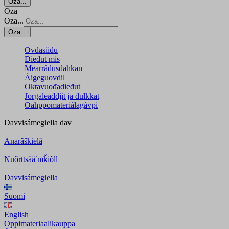
Oza...
Oza
Oza...
Oza...
Ovdasiidu
Dieđut mis
Mearrádusdahkan
Áigeguovdil
Oktavuođadieđut
Jorgaleaddjit ja dulkkat
Oahppomateriálagávpi
Davvisámegiella
dav
Anarâškielâ
Nuõrttsääʹmǩiõll
Davvisámegiella
Suomi
English
Oppimateriaalikauppa