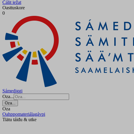
Čálit iežat
Oasttuskore
0
Sámediggi
Oza...
Oza...
Oza
Oahppomateriálagávpi
Tiätu táiđu & utke