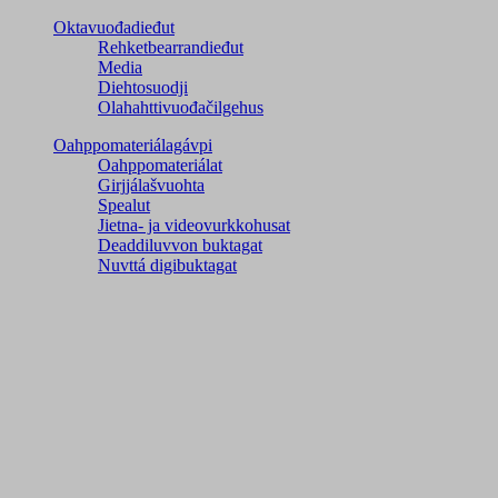
Oktavuođadieđut
Rehketbearrandieđut
Media
Diehtosuodji
Olahahttivuođačilgehus
Oahppomateriálagávpi
Oahppomateriálat
Girjjálašvuohta
Spealut
Jietna- ja videovurkkohusat
Deaddiluvvon buktagat
Nuvttá digibuktagat