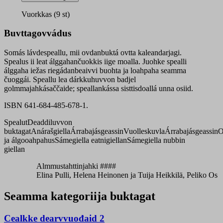
&
utke
Vuorkkas (9 st)
quantity
Buvttagovvádus
Somás lávdespeallu, mii ovdanbuktá ovtta kaleandarjagi.
Spealus ii leat álggahančuokkis iige moalla. Juohke spealli
álggaha iežas riegádanbeaivvi buohta ja loahpaha seamma
čuoggái. Speallu lea dárkkuhuvvon badjel
golmmajahkásaččaide; speallankássa sisttisdoallá unna osiid.
ISBN 641-684-485-678-1.
Spealut
Deaddiluvvon
buktagat
Anárašgiella
Árrabajásgeassin
Vuolleskuvla
Árrabajásgeassin
O
ja álgooahpahus
Sámegiella eatnigiellan
Sámegiella nubbin
giellan
Almmustahttinjahki ####
Elina Pulli, Helena Heinonen ja Tuija Heikkilä, Peliko Os
Seamma kategoriija buktagat
Cealkke dearvvuođaid 2