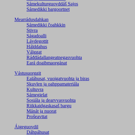
Sámekulturguovddáš Sajos
Sámedikki bargoortnet
Mearrádusdahkan
Sámedikki čoahkkin
Stivra
Ságadoalli
Lávdegottit
Hálddahus
Válggat
Ráđđádallangeatnegas­vuohta
Eará doaibmaorgánat
Vástusuorggit
Ealáhusat, vuoigatvuohta ja biras
Skuvlen ja oahppamateriála
Kultuvra
Sámegielat
Sosiála ja dearvvasvuohta
Riikkaidgaskasaš bargu
Mánát ja nuorat
Prošeavttat
Áigeguovdil
Dáhpáhusat