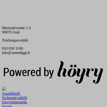
Menesjärventie 2 A
99870 Anár
Telefonguovddáš
010 839 3100
info@samediggi.fi
Digi- ja mainostoimisto Höyry Rovaniemi ja Oulu
Anarâškielâ
Nuõrttsääʹmǩiõll
Davvisámegiella
Suomi