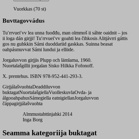
kåʹddsäʹpplee
quantity
Vuorkkas (70 st)
Buvttagovvádus
Tuʹrrvueiʹvv lea unna fuođđu, man olmmoš ii sáhte oaidnit – jos
ii loga dán girjji! Tuʹrrvueiʹvv goahti lea čihkosis Alitjávrri gáttis
gos nu guhkkin Sámi duoddariid gaskkas. Suinna beasat
oahpásmuvvat Sámi lundui ja elliide.
Jorgaluvvon girjjis Plupp och lämlarna, 1960.
Nuortalašgillii jorgalan Sisko Hilkka Fofonoff.
X. prentehus. ISBN 978-952-441-293-3.
Girjjálašvuohta
Deaddiluvvon
buktagat
Nuortalašgiella
Vuolleskuvla
Ovda- ja
álgooahpahus
Sámegiella eatnigiellan
Jorgaluvvon
čáppagirjjálašvuohta
Almmustahttinjahki 2014
Inga Borg
Seamma kategoriija buktagat