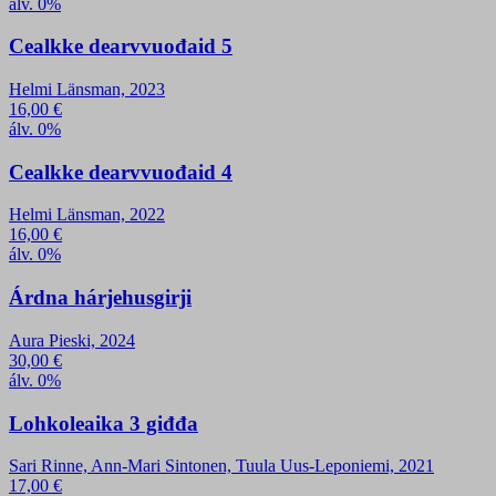
álv. 0%
Cealkke dearvvuođaid 5
Helmi Länsman, 2023
16,00
€
álv. 0%
Cealkke dearvvuođaid 4
Helmi Länsman, 2022
16,00
€
álv. 0%
Árdna hárjehusgirji
Aura Pieski, 2024
30,00
€
álv. 0%
Lohkoleaika 3 giđđa
Sari Rinne, Ann-Mari Sintonen, Tuula Uus-Leponiemi, 2021
17,00
€