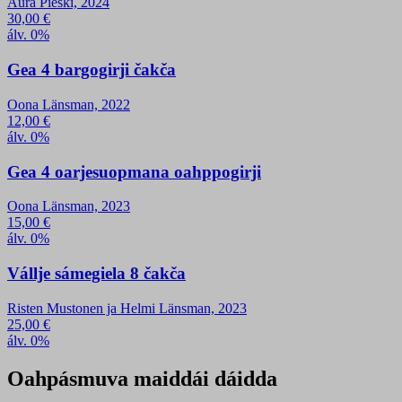
Aura Pieski, 2024
30,00
€
álv. 0%
Gea 4 bargogirji čakča
Oona Länsman, 2022
12,00
€
álv. 0%
Gea 4 oarjesuopmana oahppogirji
Oona Länsman, 2023
15,00
€
álv. 0%
Vállje sámegiela 8 čakča
Risten Mustonen ja Helmi Länsman, 2023
25,00
€
álv. 0%
Oahpásmuva maiddái dáidda