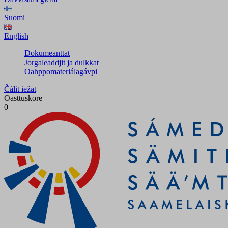
Suomi
English
Dokumeanttat
Jorgaleaddjit ja dulkkat
Oahppomateriálagávpi
Čálit iežat
Oasttuskore
0