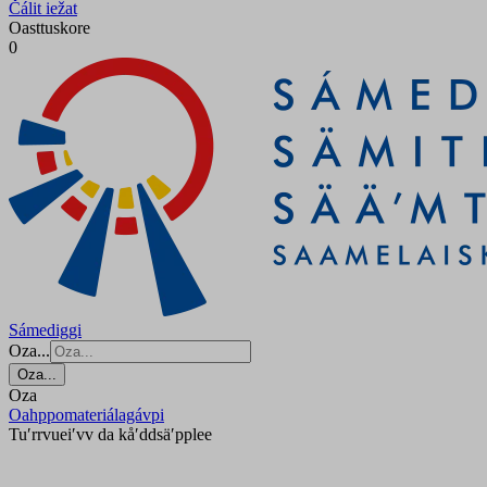
Čálit iežat
Oasttuskore
0
Sámediggi
Oza...
Oza...
Oza
Oahppomateriálagávpi
Tuʹrrvueiʹvv da kåʹddsäʹpplee