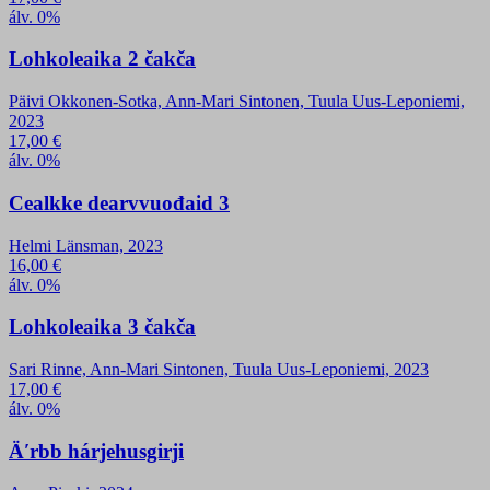
álv. 0%
Lohkoleaika 2 čakča
Päivi Okkonen-Sotka, Ann-Mari Sintonen, Tuula Uus-Leponiemi,
2023
17,00
€
álv. 0%
Cealkke dearvvuođaid 3
Helmi Länsman, 2023
16,00
€
álv. 0%
Lohkoleaika 3 čakča
Sari Rinne, Ann-Mari Sintonen, Tuula Uus-Leponiemi, 2023
17,00
€
álv. 0%
Äʹrbb hárjehusgirji