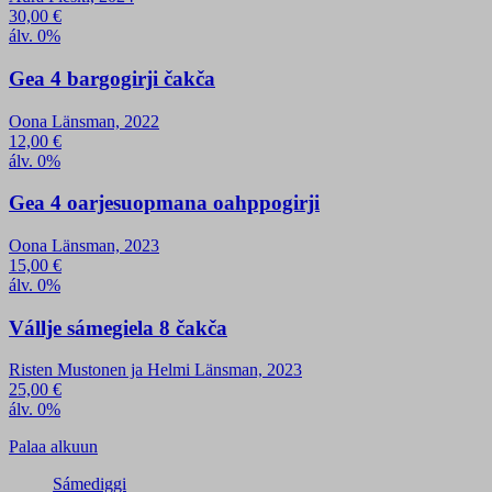
30,00
€
álv. 0%
Gea 4 bargogirji čakča
Oona Länsman, 2022
12,00
€
álv. 0%
Gea 4 oarjesuopmana oahppogirji
Oona Länsman, 2023
15,00
€
álv. 0%
Vállje sámegiela 8 čakča
Risten Mustonen ja Helmi Länsman, 2023
25,00
€
álv. 0%
Palaa alkuun
Sámediggi