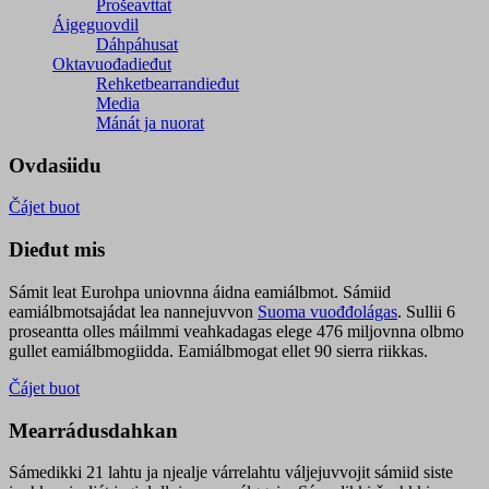
Prošeavttat
Áigeguovdil
Dáhpáhusat
Oktavuođadieđut
Rehketbearrandieđut
Media
Mánát ja nuorat
Ovdasiidu
Čájet buot
Dieđut mis
Sámit leat Eurohpa uniovnna áidna eamiálbmot. Sámiid
eamiálbmotsajádat lea nannejuvvon
Suoma vuođđolágas
. Sullii 6
proseantta olles máilmmi veahkadagas elege 476 miljovnna olbmo
gullet eamiálbmogiidda. Eamiálbmogat ellet 90 sierra riikkas.
Čájet buot
Mearrádusdahkan
Sámedikki 21 lahtu ja njealje várrelahtu váljejuvvojit sámiid siste