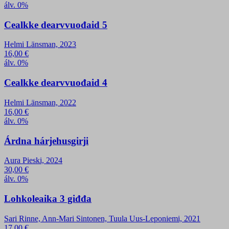
álv. 0%
Cealkke dearvvuođaid 5
Helmi Länsman, 2023
16,00
€
álv. 0%
Cealkke dearvvuođaid 4
Helmi Länsman, 2022
16,00
€
álv. 0%
Árdna hárjehusgirji
Aura Pieski, 2024
30,00
€
álv. 0%
Lohkoleaika 3 giđđa
Sari Rinne, Ann-Mari Sintonen, Tuula Uus-Leponiemi, 2021
17,00
€