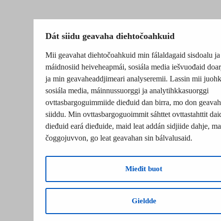
Dát siidu geavaha diehtočoahkuid
Mii geavahat diehtočoahkuid min fálaldagaid sisdoalu ja
máidnosiid heiveheapmái, sosiála media iešvuođaid doar
ja min geavaheaddjimeari analyseremii. Lassin mii juohk
sosiála media, máinnussuorggi ja analytihkkasuorggi
ovttasbargoguimmiide dieđuid dan birra, mo don geavah
siiddu. Min ovttasbargoguoimmit sáhttet ovttastahttit dai
dieđuid eará dieđuide, maid leat addán sidjiide dahje, mat
čoggojuvvon, go leat geavahan sin bálvalusaid.
Mieđit buot
Gieldde