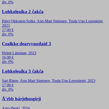
álv. 0%
Lohkoleaika 2 čakča
Päivi Okkonen-Sotka, Ann-Mari Sintonen, Tuula Uus-Leponiemi,
2023
17,00
€
álv. 0%
Cealkke dearvvuođaid 3
Helmi Länsman, 2023
16,00
€
álv. 0%
Lohkoleaika 3 čakča
Sari Rinne, Ann-Mari Sintonen, Tuula Uus-Leponiemi, 2023
17,00
€
álv. 0%
Äʹrbb hárjehusgirji
Aura Pieski, 2024