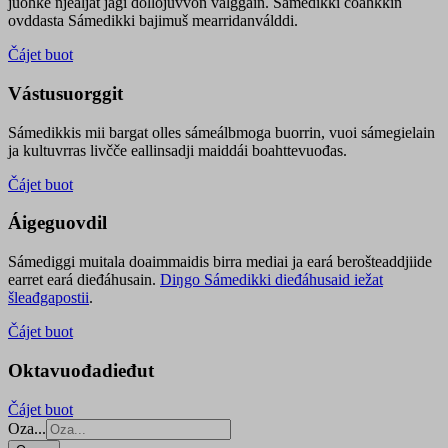
juohke njealját jagi dollojuvvon válggain. Sámedikki čoahkkin
ovddasta Sámedikki bajimuš mearridanválddi.
Čájet buot
Vástusuorggit
Sámedikkis mii bargat olles sámeálbmoga buorrin, vuoi sámegielain
ja kultuvrras livčče eallinsadji maiddái boahttevuođas.
Čájet buot
Áigeguovdil
Sámediggi muitala doaimmaidis birra mediai ja eará berošteaddjiide
earret eará dieđáhusain.
Diŋgo Sámedikki dieđáhusaid iežat
šleađgapostii
.
Čájet buot
Oktavuođadieđut
Čájet buot
Oza...