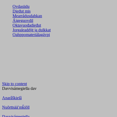
Ovdasiidu
Dieđut mis
Mearrádusdahkan
Áigeguovdil
Oktavuođadieđut
Jorgaleaddjit ja dulkkat
Oahppomateriálagávpi
Skip to content
Davvisámegiella
dav
Anarâškielâ
Nuõrttsääʹmǩiõll
Davvisámegiella