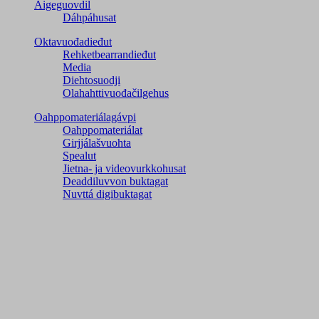
Áigeguovdil
Dáhpáhusat
Oktavuođadieđut
Rehketbearrandieđut
Media
Diehtosuodji
Olahahttivuođačilgehus
Oahppomateriálagávpi
Oahppomateriálat
Girjjálašvuohta
Spealut
Jietna- ja videovurkkohusat
Deaddiluvvon buktagat
Nuvttá digibuktagat