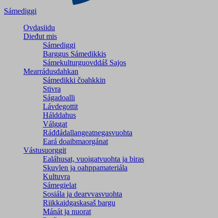
Sámediggi
Ovdasiidu
Dieđut mis
Sámediggi
Barggus Sámedikkis
Sámekulturguovddáš Sajos
Mearrádusdahkan
Sámedikki čoahkkin
Stivra
Ságadoalli
Lávdegottit
Hálddahus
Válggat
Ráđđádallangeatnegas­vuohta
Eará doaibmaorgánat
Vástusuorggit
Ealáhusat, vuoigatvuohta ja biras
Skuvlen ja oahppamateriála
Kultuvra
Sámegielat
Sosiála ja dearvvasvuohta
Riikkaidgaskasaš bargu
Mánát ja nuorat