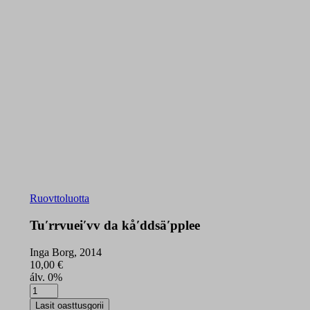
Ruovttoluotta
Tuʹrrvueiʹvv da kåʹddsäʹpplee
Inga Borg, 2014
10,00
€
álv. 0%
Tuʹrrvueiʹvv
da
Lasit oasttusgorii