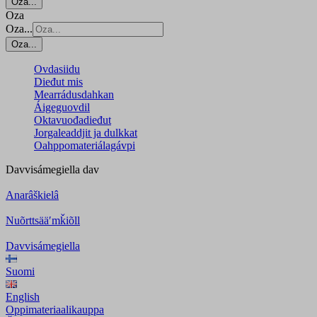
Oza...
Oza
Oza...
Oza...
Ovdasiidu
Dieđut mis
Mearrádusdahkan
Áigeguovdil
Oktavuođadieđut
Jorgaleaddjit ja dulkkat
Oahppomateriálagávpi
Davvisámegiella
dav
Anarâškielâ
Nuõrttsääʹmǩiõll
Davvisámegiella
Suomi
English
Oppimateriaalikauppa