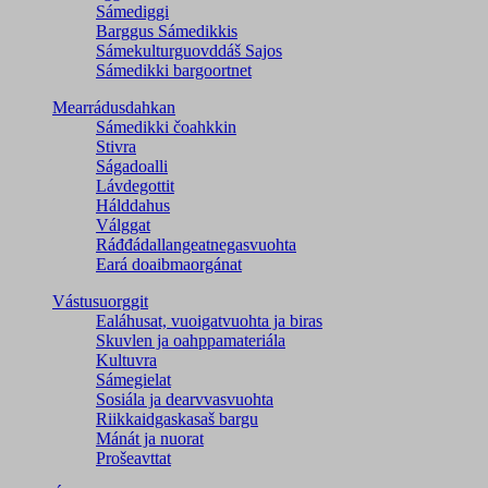
Sámediggi
Barggus Sámedikkis
Sámekulturguovddáš Sajos
Sámedikki bargoortnet
Mearrádusdahkan
Sámedikki čoahkkin
Stivra
Ságadoalli
Lávdegottit
Hálddahus
Válggat
Ráđđádallangeatnegas­vuohta
Eará doaibmaorgánat
Vástusuorggit
Ealáhusat, vuoigatvuohta ja biras
Skuvlen ja oahppamateriála
Kultuvra
Sámegielat
Sosiála ja dearvvasvuohta
Riikkaidgaskasaš bargu
Mánát ja nuorat
Prošeavttat