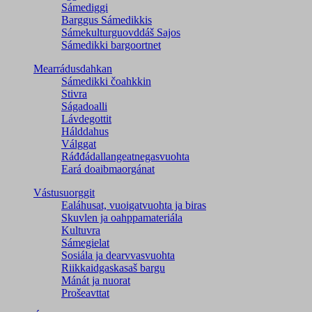
Sámediggi
Barggus Sámedikkis
Sámekulturguovddáš Sajos
Sámedikki bargoortnet
Mearrádusdahkan
Sámedikki čoahkkin
Stivra
Ságadoalli
Lávdegottit
Hálddahus
Válggat
Ráđđádallangeatnegas­vuohta
Eará doaibmaorgánat
Vástusuorggit
Ealáhusat, vuoigatvuohta ja biras
Skuvlen ja oahppamateriála
Kultuvra
Sámegielat
Sosiála ja dearvvasvuohta
Riikkaidgaskasaš bargu
Mánát ja nuorat
Prošeavttat