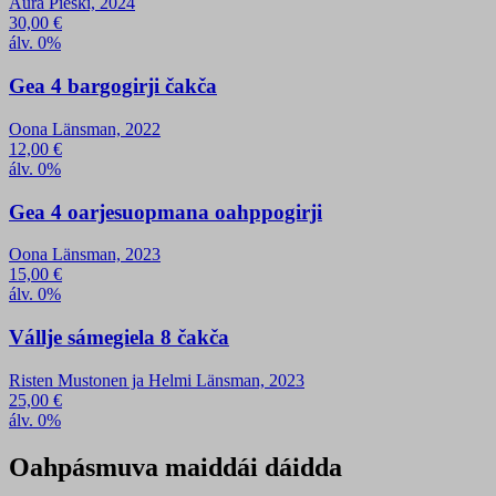
Aura Pieski, 2024
30,00
€
álv. 0%
Gea 4 bargogirji čakča
Oona Länsman, 2022
12,00
€
álv. 0%
Gea 4 oarjesuopmana oahppogirji
Oona Länsman, 2023
15,00
€
álv. 0%
Vállje sámegiela 8 čakča
Risten Mustonen ja Helmi Länsman, 2023
25,00
€
álv. 0%
Oahpásmuva maiddái dáidda