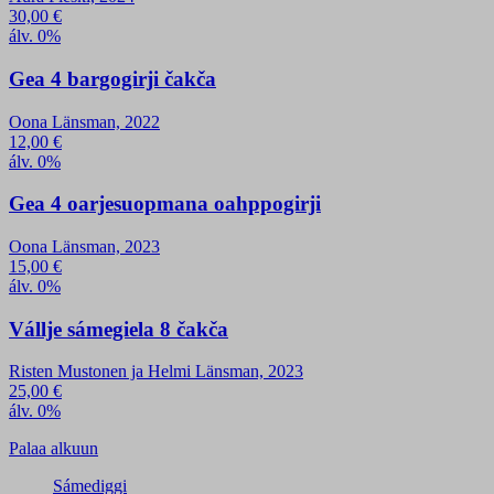
30,00
€
álv. 0%
Gea 4 bargogirji čakča
Oona Länsman, 2022
12,00
€
álv. 0%
Gea 4 oarjesuopmana oahppogirji
Oona Länsman, 2023
15,00
€
álv. 0%
Vállje sámegiela 8 čakča
Risten Mustonen ja Helmi Länsman, 2023
25,00
€
álv. 0%
Palaa alkuun
Sámediggi