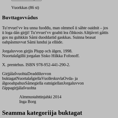
sõrvv
quantity
Vuorkkas (86 st)
Buvttagovvádus
Tuʹrrvueiʹvv lea unna fuođđu, man olmmoš ii sáhte oaidnit – jos
ii loga dán girjji! Tuʹrrvueiʹvv goahti lea čihkosis Alitjávrri gáttis
gos nu guhkkin Sámi duoddariid gaskkas. Suinna beasat
oahpásmuvvat Sámi lundui ja elliide.
Jorgaluvvon girjjis Plupp och älgen, 1998.
Nuortalašgillii jorgalan Sisko Hilkka Fofonoff.
X. prentehus. ISBN 978-952-441-290-2.
Girjjálašvuohta
Deaddiluvvon
buktagat
Nuortalašgiella
Vuolleskuvla
Ovda- ja
álgooahpahus
Sámegiella eatnigiellan
Jorgaluvvon
čáppagirjjálašvuohta
Almmustahttinjahki 2014
Inga Borg
Seamma kategoriija buktagat