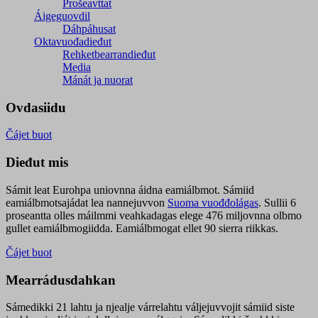
Prošeavttat
Áigeguovdil
Dáhpáhusat
Oktavuođadieđut
Rehketbearrandieđut
Media
Mánát ja nuorat
Ovdasiidu
Čájet buot
Dieđut mis
Sámit leat Eurohpa uniovnna áidna eamiálbmot. Sámiid
eamiálbmotsajádat lea nannejuvvon
Suoma vuođđolágas
. Sullii 6
proseantta olles máilmmi veahkadagas elege 476 miljovnna olbmo
gullet eamiálbmogiidda. Eamiálbmogat ellet 90 sierra riikkas.
Čájet buot
Mearrádusdahkan
Sámedikki 21 lahtu ja njealje várrelahtu váljejuvvojit sámiid siste