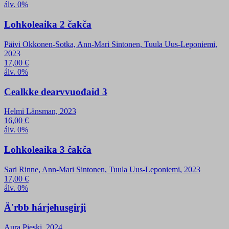
álv. 0%
Lohkoleaika 2 čakča
Päivi Okkonen-Sotka, Ann-Mari Sintonen, Tuula Uus-Leponiemi,
2023
17,00
€
álv. 0%
Cealkke dearvvuođaid 3
Helmi Länsman, 2023
16,00
€
álv. 0%
Lohkoleaika 3 čakča
Sari Rinne, Ann-Mari Sintonen, Tuula Uus-Leponiemi, 2023
17,00
€
álv. 0%
Äʹrbb hárjehusgirji
Aura Pieski, 2024