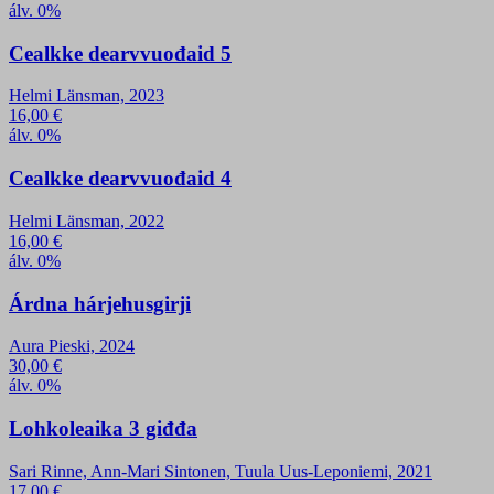
álv. 0%
Cealkke dearvvuođaid 5
Helmi Länsman, 2023
16,00
€
álv. 0%
Cealkke dearvvuođaid 4
Helmi Länsman, 2022
16,00
€
álv. 0%
Árdna hárjehusgirji
Aura Pieski, 2024
30,00
€
álv. 0%
Lohkoleaika 3 giđđa
Sari Rinne, Ann-Mari Sintonen, Tuula Uus-Leponiemi, 2021
17,00
€