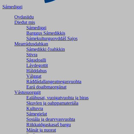
Sámediggi
Ovdasiidu
Dieđut mis
Sámediggi
Barggus Sámedikkis
Sámekulturguovddáš Sajos
Mearrádusdahkan
Sámedikki čoahkkin
Stivra
Ságadoalli
Lávdegottit
Hálddahus
Válggat
Ráđđádallangeatnegas­vuohta
Eará doaibmaorgánat
Vástusuorggit
Ealáhusat, vuoigatvuohta ja biras
Skuvlen ja oahppamateriála
Kultuvra
Sámegielat
Sosiála ja dearvvasvuohta
Riikkaidgaskasaš bargu
Mánát ja nuorat