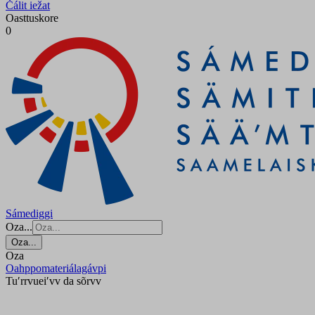
Čálit iežat
Oasttuskore
0
Sámediggi
Oza...
Oza...
Oza
Oahppomateriálagávpi
Tuʹrrvueiʹvv da sõrvv