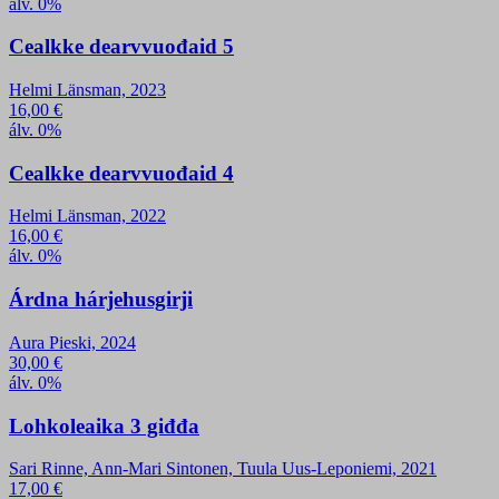
álv. 0%
Cealkke dearvvuođaid 5
Helmi Länsman, 2023
16,00
€
álv. 0%
Cealkke dearvvuođaid 4
Helmi Länsman, 2022
16,00
€
álv. 0%
Árdna hárjehusgirji
Aura Pieski, 2024
30,00
€
álv. 0%
Lohkoleaika 3 giđđa
Sari Rinne, Ann-Mari Sintonen, Tuula Uus-Leponiemi, 2021
17,00
€