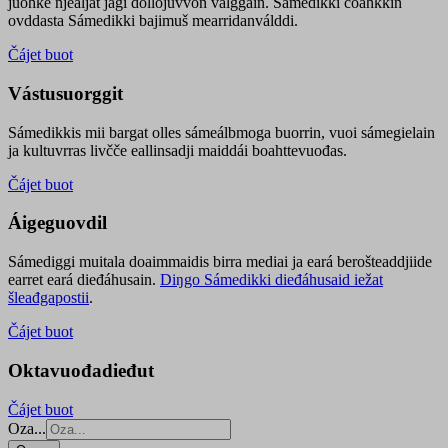
juohke njealját jagi dollojuvvon válggain. Sámedikki čoahkkin
ovddasta Sámedikki bajimuš mearridanválddi.
Čájet buot
Vástusuorggit
Sámedikkis mii bargat olles sámeálbmoga buorrin, vuoi sámegielain
ja kultuvrras livčče eallinsadji maiddái boahttevuođas.
Čájet buot
Áigeguovdil
Sámediggi muitala doaimmaidis birra mediai ja eará berošteaddjiide
earret eará dieđáhusain.
Diŋgo Sámedikki dieđáhusaid iežat
šleađgapostii
.
Čájet buot
Oktavuođadieđut
Čájet buot
Oza...