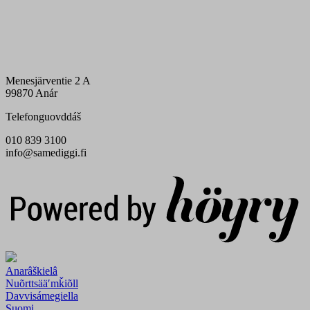
Menesjärventie 2 A
99870 Anár
Telefonguovddáš
010 839 3100
info@samediggi.fi
Digi- ja mainostoimisto Höyry Rovaniemi ja Oulu
Anarâškielâ
Nuõrttsääʹmǩiõll
Davvisámegiella
Suomi