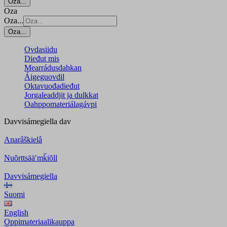
Oza...
Oza
Oza...
Oza...
Ovdasiidu
Dieđut mis
Mearrádusdahkan
Áigeguovdil
Oktavuođadieđut
Jorgaleaddjit ja dulkkat
Oahppomateriálagávpi
Davvisámegiella
dav
Anarâškielâ
Nuõrttsääʹmǩiõll
Davvisámegiella
Suomi
English
Oppimateriaalikauppa