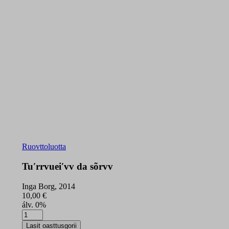
Ruovttoluotta
Tuʹrrvueiʹvv da sõrvv
Inga Borg, 2014
10,00
€
álv. 0%
Tuʹrrvueiʹvv
da
Lasit oasttusgorii