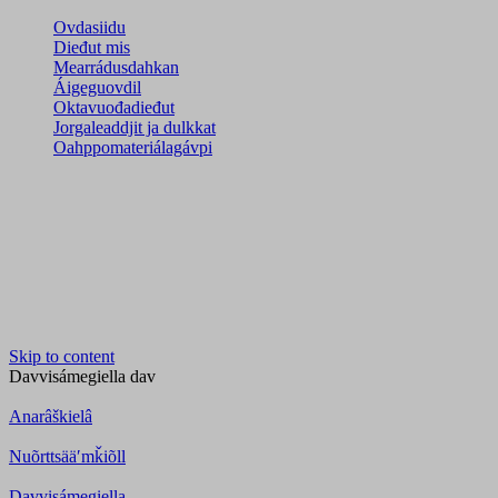
Ovdasiidu
Dieđut mis
Mearrádusdahkan
Áigeguovdil
Oktavuođadieđut
Jorgaleaddjit ja dulkkat
Oahppomateriálagávpi
Skip to content
Davvisámegiella
dav
Anarâškielâ
Nuõrttsääʹmǩiõll
Davvisámegiella