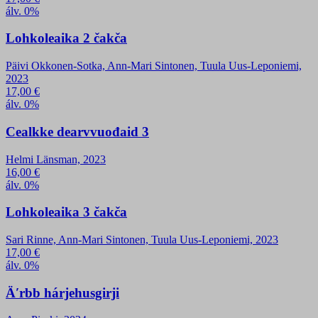
álv. 0%
Lohkoleaika 2 čakča
Päivi Okkonen-Sotka, Ann-Mari Sintonen, Tuula Uus-Leponiemi,
2023
17,00
€
álv. 0%
Cealkke dearvvuođaid 3
Helmi Länsman, 2023
16,00
€
álv. 0%
Lohkoleaika 3 čakča
Sari Rinne, Ann-Mari Sintonen, Tuula Uus-Leponiemi, 2023
17,00
€
álv. 0%
Äʹrbb hárjehusgirji