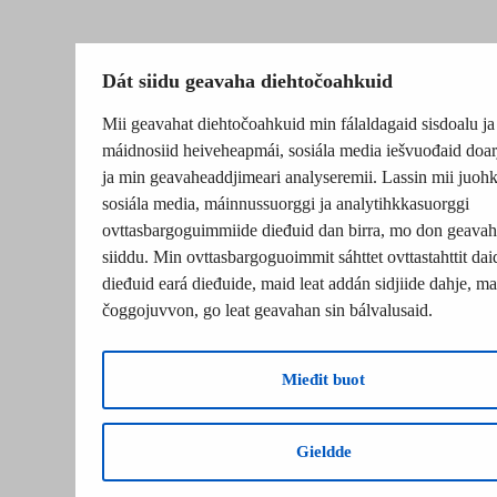
Dát siidu geavaha diehtočoahkuid
Mii geavahat diehtočoahkuid min fálaldagaid sisdoalu ja
máidnosiid heiveheapmái, sosiála media iešvuođaid doar
ja min geavaheaddjimeari analyseremii. Lassin mii juohk
sosiála media, máinnussuorggi ja analytihkkasuorggi
ovttasbargoguimmiide dieđuid dan birra, mo don geavah
siiddu. Min ovttasbargoguoimmit sáhttet ovttastahttit dai
dieđuid eará dieđuide, maid leat addán sidjiide dahje, mat
čoggojuvvon, go leat geavahan sin bálvalusaid.
Mieđit buot
Gieldde