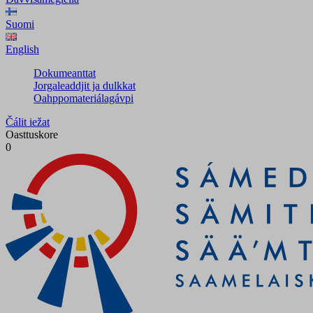
Suomi
English
Dokumeanttat
Jorgaleaddjit ja dulkkat
Oahppomateriálagávpi
Čálit iežat
Oasttuskore
0