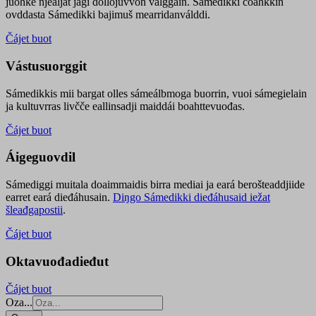
juohke njealját jagi dollojuvvon válggain. Sámedikki čoahkkin
ovddasta Sámedikki bajimuš mearridanválddi.
Čájet buot
Vástusuorggit
Sámedikkis mii bargat olles sámeálbmoga buorrin, vuoi sámegielain
ja kultuvrras livčče eallinsadji maiddái boahttevuođas.
Čájet buot
Áigeguovdil
Sámediggi muitala doaimmaidis birra mediai ja eará berošteaddjiide
earret eará dieđáhusain.
Diŋgo Sámedikki dieđáhusaid iežat
šleađgapostii
.
Čájet buot
Oktavuođadieđut
Čájet buot
Oza...