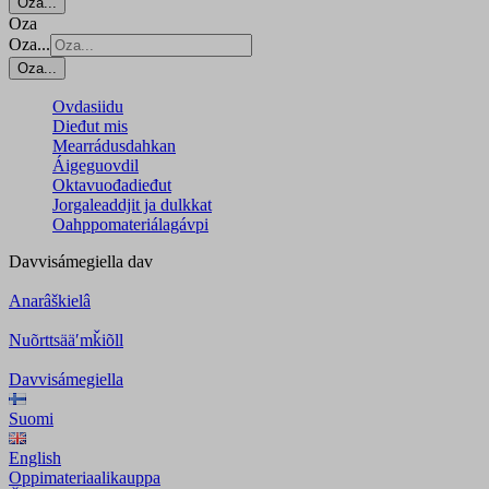
Oza...
Oza
Oza...
Oza...
Ovdasiidu
Dieđut mis
Mearrádusdahkan
Áigeguovdil
Oktavuođadieđut
Jorgaleaddjit ja dulkkat
Oahppomateriálagávpi
Davvisámegiella
dav
Anarâškielâ
Nuõrttsääʹmǩiõll
Davvisámegiella
Suomi
English
Oppimateriaalikauppa