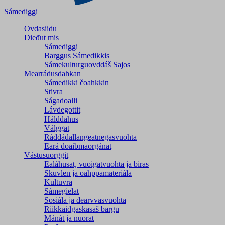
Sámediggi
Ovdasiidu
Dieđut mis
Sámediggi
Barggus Sámedikkis
Sámekulturguovddáš Sajos
Mearrádusdahkan
Sámedikki čoahkkin
Stivra
Ságadoalli
Lávdegottit
Hálddahus
Válggat
Ráđđádallangeatnegas­vuohta
Eará doaibmaorgánat
Vástusuorggit
Ealáhusat, vuoigatvuohta ja biras
Skuvlen ja oahppamateriála
Kultuvra
Sámegielat
Sosiála ja dearvvasvuohta
Riikkaidgaskasaš bargu
Mánát ja nuorat