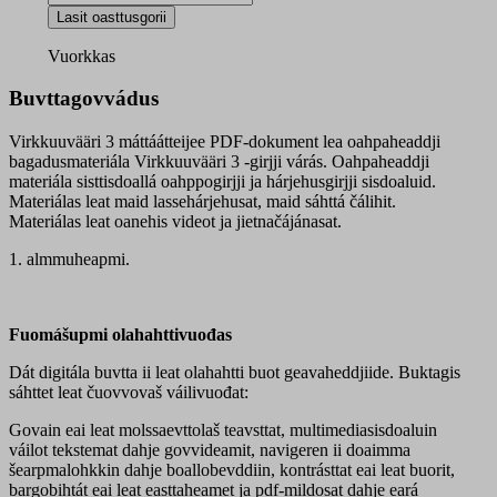
3
Lasit oasttusgorii
oahpaheaddji
materiála
Vuorkkas
PDF-
dokumeanta
Buvttagovvádus
quantity
Virkkuuvääri 3 máttáátteijee PDF-dokument lea oahpaheaddji
bagadusmateriála Virkkuuvääri 3 -girjji várás. Oahpaheaddji
materiála sisttisdoallá oahppogirjji ja hárjehusgirjji sisdoaluid.
Materiálas leat maid lassehárjehusat, maid sáhttá čálihit.
Materiálas leat oanehis videot ja jietnačájánasat.
1. almmuheapmi.
Fuomášupmi olahahttivuođas
Dát digitála buvtta ii leat olahahtti buot geavaheddjiide. Buktagis
sáhttet leat čuovvovaš váilivuođat:
Govain eai leat molssaevttolaš teavsttat, multimediasisdoaluin
váilot tekstemat dahje govvideamit, navigeren ii doaimma
šearpmalohkkin dahje boallobevddiin, kontrásttat eai leat buorit,
bargobihtát eai leat easttaheamet ja pdf-mildosat dahje eará