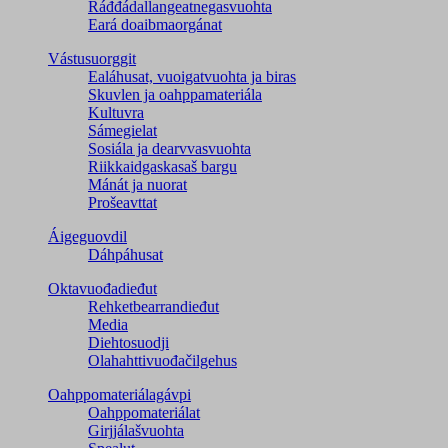
Ráđđádallangeatnegas­vuohta
Eará doaibmaorgánat
Vástusuorggit
Ealáhusat, vuoigatvuohta ja biras
Skuvlen ja oahppamateriála
Kultuvra
Sámegielat
Sosiála ja dearvvasvuohta
Riikkaidgaskasaš bargu
Mánát ja nuorat
Prošeavttat
Áigeguovdil
Dáhpáhusat
Oktavuođadieđut
Rehketbearrandieđut
Media
Diehtosuodji
Olahahttivuođačilgehus
Oahppomateriálagávpi
Oahppomateriálat
Girjjálašvuohta