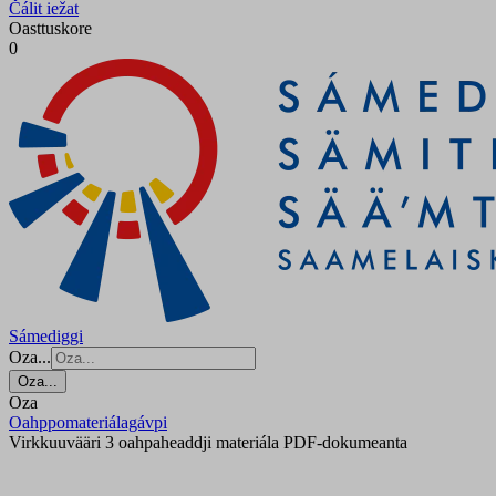
Čálit iežat
Oasttuskore
0
Sámediggi
Oza...
Oza...
Oza
Oahppomateriálagávpi
Virkkuuvääri 3 oahpaheaddji materiála PDF-dokumeanta