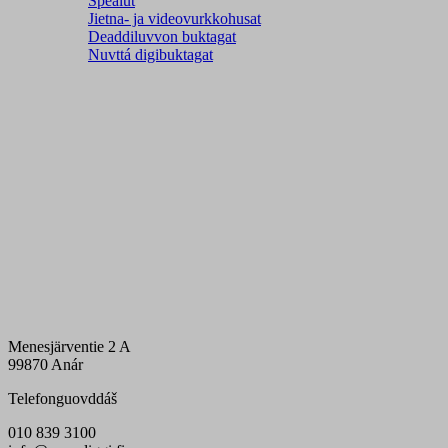
Spealut
Jietna- ja videovurkkohusat
Deaddiluvvon buktagat
Nuvttá digibuktagat
Menesjärventie 2 A
99870 Anár
Telefonguovddáš
010 839 3100