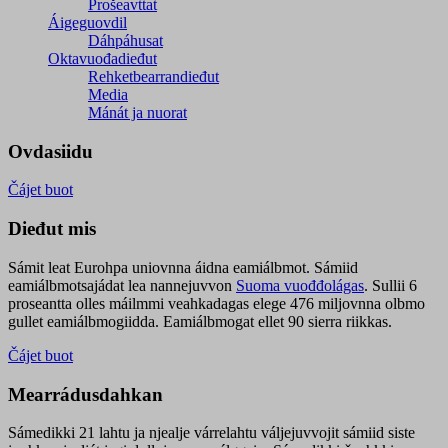
Prošeavttat
Áigeguovdil
Dáhpáhusat
Oktavuođadieđut
Rehketbearrandieđut
Media
Mánát ja nuorat
Ovdasiidu
Čájet buot
Dieđut mis
Sámit leat Eurohpa uniovnna áidna eamiálbmot. Sámiid
eamiálbmotsajádat lea nannejuvvon
Suoma vuođđolágas
. Sullii 6
proseantta olles máilmmi veahkadagas elege 476 miljovnna olbmo
gullet eamiálbmogiidda. Eamiálbmogat ellet 90 sierra riikkas.
Čájet buot
Mearrádusdahkan
Sámedikki 21 lahtu ja njealje várrelahtu váljejuvvojit sámiid siste