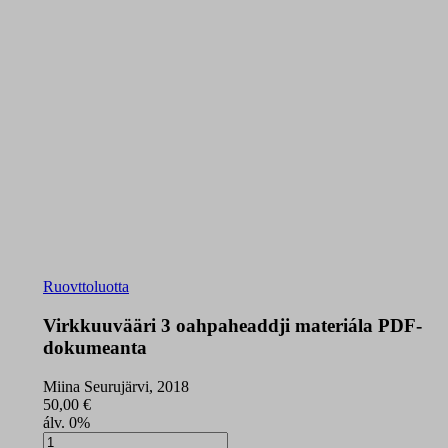
Ruovttoluotta
Virkkuuvääri 3 oahpaheaddji materiála PDF-
dokumeanta
Miina Seurujärvi, 2018
50,00
€
álv. 0%
Virkkuuvääri