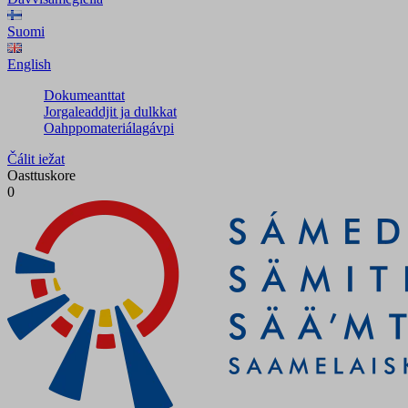
Suomi
English
Dokumeanttat
Jorgaleaddjit ja dulkkat
Oahppomateriálagávpi
Čálit iežat
Oasttuskore
0