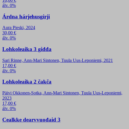
16,00
€
álv. 0%
Árdna hárjehusgirji
Aura Pieski, 2024
30,00
€
álv. 0%
Lohkoleaika 3 giđđa
Sari Rinne, Ann-Mari Sintonen, Tuula Uus-Leponiemi, 2021
17,00
€
álv. 0%
Lohkoleaika 2 čakča
Päivi Okkonen-Sotka, Ann-Mari Sintonen, Tuula Uus-Leponiemi,
2023
17,00
€
álv. 0%
Cealkke dearvvuođaid 3