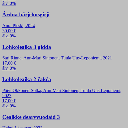
álv. 0%
Árdna hárjehusgirji
Aura Pieski, 2024
30,00
€
álv. 0%
Lohkoleaika 3 giđđa
Sari Rinne, Ann-Mari Sintonen, Tuula Uus-Leponiemi, 2021
17,00
€
álv. 0%
Lohkoleaika 2 čakča
Päivi Okkonen-Sotka, Ann-Mari Sintonen, Tuula Uus-Leponiemi,
2023
17,00
€
álv. 0%
Cealkke dearvvuođaid 3
Helmi Länsman, 2023