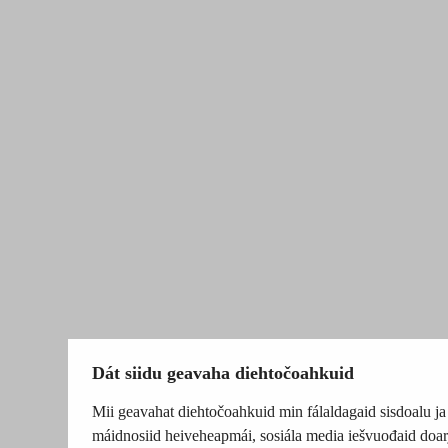
Dát siidu geavaha diehtočoahkuid
Mii geavahat diehtočoahkuid min fálaldagaid sisdoalu ja
máidnosiid heiveheapmái, sosiála media iešvuođaid doar