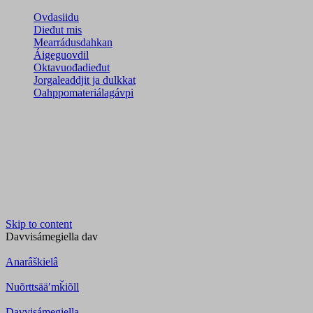
Ovdasiidu
Dieđut mis
Mearrádusdahkan
Áigeguovdil
Oktavuođadieđut
Jorgaleaddjit ja dulkkat
Oahppomateriálagávpi
Skip to content
Davvisámegiella
dav
Anarâškielâ
Nuõrttsääʹmǩiõll
Davvisámegiella