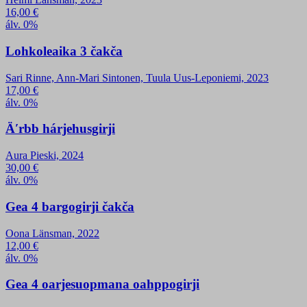
16,00
€
álv. 0%
Lohkoleaika 3 čakča
Sari Rinne, Ann-Mari Sintonen, Tuula Uus-Leponiemi, 2023
17,00
€
álv. 0%
Äʹrbb hárjehusgirji
Aura Pieski, 2024
30,00
€
álv. 0%
Gea 4 bargogirji čakča
Oona Länsman, 2022
12,00
€
álv. 0%
Gea 4 oarjesuopmana oahppogirji