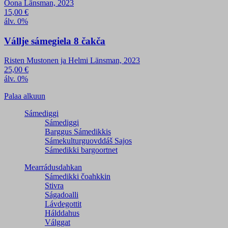
Oona Länsman, 2023
15,00
€
álv. 0%
Vállje sámegiela 8 čakča
Risten Mustonen ja Helmi Länsman, 2023
25,00
€
álv. 0%
Palaa alkuun
Sámediggi
Sámediggi
Barggus Sámedikkis
Sámekulturguovddáš Sajos
Sámedikki bargoortnet
Mearrádusdahkan
Sámedikki čoahkkin
Stivra
Ságadoalli
Lávdegottit
Hálddahus
Válggat