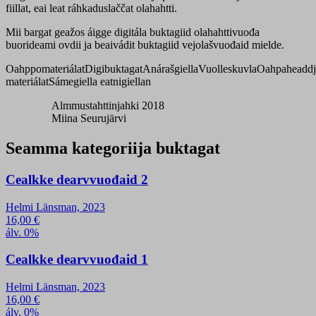
fiillat, eai leat ráhkaduslaččat olahahtti.
Mii bargat geažos áigge digitála buktagiid olahahttivuođa
buorideami ovdii ja beaivádit buktagiid vejolašvuođaid mielde.
Oahppomateriálat
Digibuktagat
Anárašgiella
Vuolleskuvla
Oahpaheaddj
materiálat
Sámegiella eatnigiellan
Almmustahttinjahki 2018
Miina Seurujärvi
Seamma kategoriija buktagat
Cealkke dearvvuođaid 2
Helmi Länsman, 2023
16,00
€
álv. 0%
Cealkke dearvvuođaid 1
Helmi Länsman, 2023
16,00
€
álv. 0%