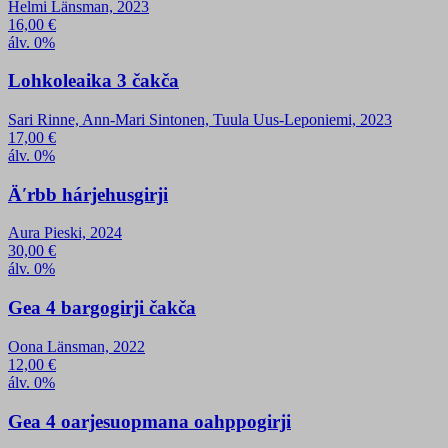
Helmi Länsman, 2023
16,00
€
álv. 0%
Lohkoleaika 3 čakča
Sari Rinne, Ann-Mari Sintonen, Tuula Uus-Leponiemi, 2023
17,00
€
álv. 0%
Äʹrbb hárjehusgirji
Aura Pieski, 2024
30,00
€
álv. 0%
Gea 4 bargogirji čakča
Oona Länsman, 2022
12,00
€
álv. 0%
Gea 4 oarjesuopmana oahppogirji