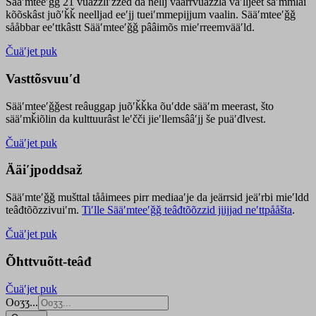
Sääʹmteeʹǧǧ 21 vuäzzliʹžžed da nellj väärrvuäzzla vaʹlljeet säʹmmlai
kõõskâst juõʹǩǩ neelljad eeʹjj tueiʹmmepijjum vaalin. Sääʹmteeʹǧǧ
sååbbar eeʹttkâstt Sääʹmteeʹǧǧ pââimõs mieʹrreemvääʹld.
Čuäʹjet puk
Vasttõsvuuʹd
Sääʹmteeʹǧǧest
reâuggap
juõʹǩǩka
õuʹdde
sääʹm meer
ast
, što
sääʹmǩiõlin da kulttuurâst leʹčči jieʹllemsââʹjj še puäʹđlvest.
Čuäʹjet puk
Ääiʹjpoddsaž
Sääʹmteʹǧǧ mušttal tååimees pirr mediaaʹje da jeärrsid jeäʹrbi mieʹldd
teâđtõõzzivuiʹm.
Tiʹlle Sääʹmteeʹǧǧ teâđtõõzzid jiijjad neʹttpååšta
.
Čuäʹjet puk
Õhttvuõtt-teâđ
Čuäʹjet puk
Ooʒʒ...