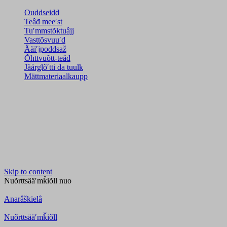
Ouddseidd
Teâđ meeʹst
Tuʹmmstõktuâjj
Vasttõsvuuʹd
Ääiʹjpoddsaž
Õhttvuõtt-teâđ
Jåårǥlõʹtti da tuulk
Mättmateriaalkaupp
Skip to content
Nuõrttsääʹmǩiõll
nuo
Anarâškielâ
Nuõrttsääʹmǩiõll