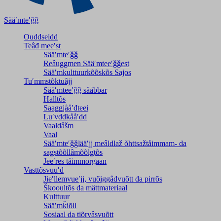
Sääʹmteʹǧǧ
Ouddseidd
Teâđ meeʹst
Sääʹmteʹǧǧ
Reâuggmen Sääʹmteeʹǧǧest
Sääʹmkulttuurkõõskõs Sajos
Tuʹmmstõktuâjj
Sääʹmteeʹǧǧ sååbbar
Halltõs
Saaǥǥjååʹđteei
Luʹvddkååʹdd
Vaaldâšm
Vaal
Sääʹmteʹǧǧlääʹjj meâldlaž õhttsažtåimmam- da
saǥstõõllâmõõlǥtõs
Jeeʹres tåimmorgaan
Vasttõsvuuʹd
Jieʹllemvueʹjj, vuõiggâdvuõtt da pirrõs
Škooultõs da mättmateriaal
Kulttuur
Sääʹmǩiõll
Sosiaal da tiõrvâsvuõtt