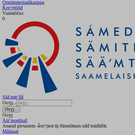
Oppimateriaalikauppa
Ǩeeʹrjtõõđ
Vuästtõõzz
0
Sääʹmteʹǧǧ
Ooʒʒ...
Ooʒʒ...
Ooʒʒ
Ääiʹjpoddsaž
Anaraš pivtastem -ǩeeʹrjest lij õlmstõttum ođđ teädldõk
Mååusat