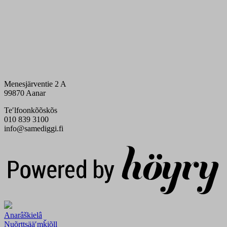
Menesjärventie 2 A
99870 Aanar
Teʹlfoonkõõskõs
010 839 3100
info@samediggi.fi
Digi- ja mainostoimisto Höyry Rovaniemi ja Oulu
Anarâškielâ
Nuõrttsääʹmǩiõll