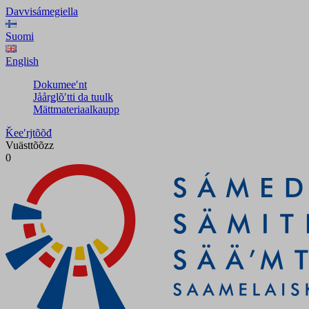
Davvisámegiella
Suomi
English
Dokumeeʹnt
Jåårǥlõʹtti da tuulk
Mättmateriaalkaupp
Ǩeeʹrjtõõđ
Vuästtõõzz
0