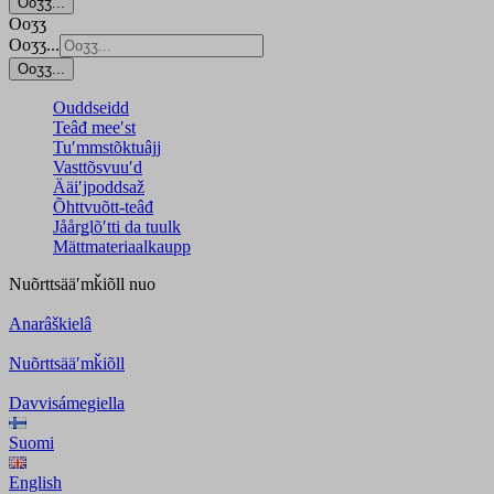
Ooʒʒ...
Ooʒʒ
Ooʒʒ...
Ooʒʒ...
Ouddseidd
Teâđ meeʹst
Tuʹmmstõktuâjj
Vasttõsvuuʹd
Ääiʹjpoddsaž
Õhttvuõtt-teâđ
Jåårǥlõʹtti da tuulk
Mättmateriaalkaupp
Nuõrttsääʹmǩiõll
nuo
Anarâškielâ
Nuõrttsääʹmǩiõll
Davvisámegiella
Suomi
English