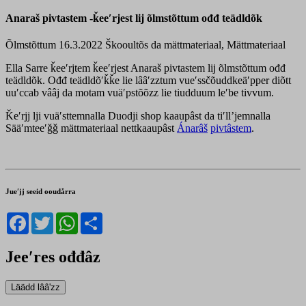
Anaraš pivtastem -ǩeeʹrjest lij õlmstõttum ođđ teädldõk
Õlmstõttum 16.3.2022
Škooultõs da mättmateriaal, Mättmateriaal
Ella Sarre ǩeeʹrjtem ǩeeʹrjest Anaraš pivtastem lij õlmstõttum ođđ
teädldõk. Ođđ teädldõʹǩǩe lie lââʹzztum vueʹssčõuddkeäʹpper diõtt
uuʹccab vââj da motam vuäʹpstõõzz lie tiudduum leʹbe tivvum.
Ǩeʹrjj lji vuäʹsttemnalla Duodji shop kaaupâst da tiʹllʼjemnalla
Sääʹmteeʹǧǧ mättmateriaal nettkaaupâst
Ánarâš
pivtâstem
.
Jueʹjj seeid ooudårra
Facebook
Twitter
WhatsApp
Share
Jeeʹres ođđâz