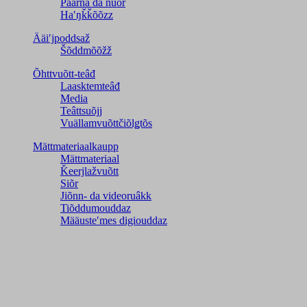
Päärna da nuõr
Haʹŋǩǩõõzz
Ääiʹjpoddsaž
Šõddmõõžž
Õhttvuõtt-teâđ
Laasktemteâđ
Media
Teâttsuõjj
Vuällamvuõttčiõlǥtõs
Mättmateriaalkaupp
Mättmateriaal
Ǩeerjlažvuõtt
Siõr
Jiõnn- da videoruâkk
Tiõddumouddaz
Määusteʹmes digiouddaz