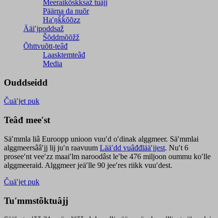
Meeraikõskksaž tuâjj
Päärna da nuõr
Haʹŋǩǩõõzz
Ääiʹjpoddsaž
Šõddmõõžž
Õhttvuõtt-teâđ
Laasktemteâđ
Media
Ouddseidd
Čuäʹjet puk
Teâđ meeʹst
Säʹmmla liâ Euroopp unioon vuuʹd oʹdinak alggmeer. Säʹmmlai
alggmeersââʹjj lij juʹn raavuum
Lääʹdd vuâđđlääʹjjest
. Nuʹt 6
proseeʹnt veeʹzz maaiʹlm naroodâst leʹbe 476 miljoon oummu koʹlle
alggmeeraid. Alggmeer jeäʹlle 90 jeeʹres riikk vuuʹdest.
Čuäʹjet puk
Tuʹmmstõktuâjj