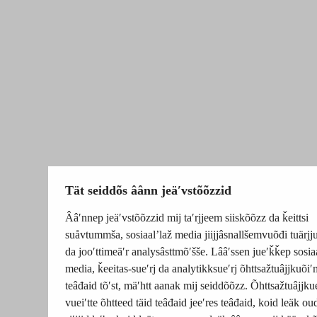
Tät seiddõs âânn jeäʹvstõõzzid
Ââʹnnep jeäʹvstõõzzid mij taʹrjjeem siiskõõzz da ǩeittsi
suåvtummša, sosiaalʼlaž media jiijjâsnallšemvuõđi tuärj
da jooʹttimeäʹr analysâsttmõʹšše. Lââʹssen jueʹǩǩep sosia
media, ǩeeitas-sueʹrj da analytikksueʹrj õhttsažtuâjjkuõiʹ
teâđaid tõʹst, mäʹhtt aanak mij seiddõõzz. Õhttsažtuâjjku
vueiʹtte õhtteed täid teâđaid jeeʹres teâđaid, koid leäk o