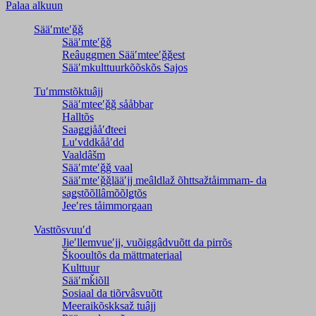
Palaa alkuun
Sääʹmteʹǧǧ
Sääʹmteʹǧǧ
Reâuggmen Sääʹmteeʹǧǧest
Sääʹmkulttuurkõõskõs Sajos
Tuʹmmstõktuâjj
Sääʹmteeʹǧǧ sååbbar
Halltõs
Saaǥǥjååʹđteei
Luʹvddkååʹdd
Vaaldâšm
Sääʹmteʹǧǧ vaal
Sääʹmteʹǧǧlääʹjj meâldlaž õhttsažtåimmam- da
saǥstõõllâmõõlǥtõs
Jeeʹres tåimmorgaan
Vasttõsvuuʹd
Jieʹllemvueʹjj, vuõiggâdvuõtt da pirrõs
Škooultõs da mättmateriaal
Kulttuur
Sääʹmǩiõll
Sosiaal da tiõrvâsvuõtt
Meeraikõskksaž tuâjj