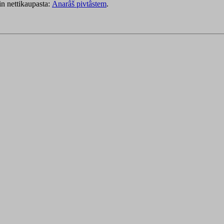
in nettikaupasta:
Anarâš pivtâstem
.