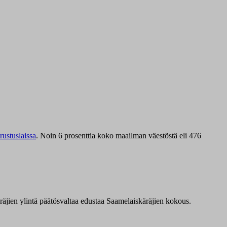
ustuslaissa
.
Noin 6 prosenttia koko maailman väestöstä eli 476
äräjien ylintä päätösvaltaa edustaa Saamelaiskäräjien kokous.