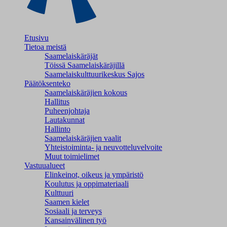
Etusivu
Tietoa meistä
Saamelaiskäräjät
Töissä Saamelaiskäräjillä
Saamelaiskulttuuri­keskus Sajos
Päätöksenteko
Saamelaiskäräjien kokous
Hallitus
Puheenjohtaja
Lautakunnat
Hallinto
Saamelaiskäräjien vaalit
Yhteistoiminta- ja neuvotteluvelvoite
Muut toimielimet
Vastuualueet
Elinkeinot, oikeus ja ympäristö
Koulutus ja oppimateriaali
Kulttuuri
Saamen kielet
Sosiaali ja terveys
Kansainvälinen työ