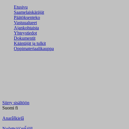
Etusivu
Saamelaiskäräjät
Päätöksenteko
Vastuualueet
Ajankohtaista
Yhteystiedot
Dokumentit
Kääntäjät ja tulkit
Oppimateriaalikauppa
Siirry sisältöön
Suomi
fi
Anarâškielâ
Nuõrttsääʹmǩiõll