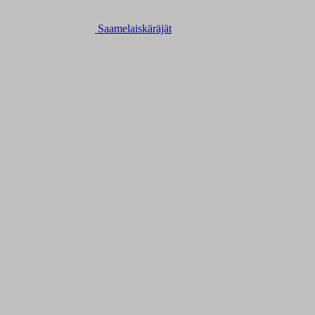
Saamelaiskäräjät