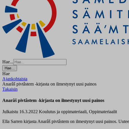
Hae...
Hae...
Hae
Ajankohtaista
Anarâš pivtâstem -kirjasta on ilmestynyt uusi painos
Takaisin
Anarâš pivtâstem -kirjasta on ilmestynyt uusi painos
Julkaistu 16.3.2022
Koulutus ja oppimateriaali, Oppimateriaalit
Ella Sarren kirjasta Anarâš pivtâstem on ilmestynyt uusi painos. Uutee