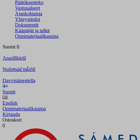
Päätöksenteko
Vastuualueet
Ajankohtaista
Yhteystiedot
Dokumentit
Kääntäjät ja tulkit
Oppimateriaalikauppa
Suomi
fi
Anarâškielâ
Nuõrttsääʹmǩiõll
Davvisámegiella
Suomi
English
Oppimateriaalikauppa
Kirjaudu
Ostoskori
0