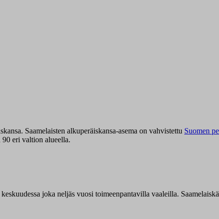
iskansa. Saamelaisten alkuperäiskansa-asema on vahvistettu
Suomen per
0 eri valtion alueella.
n keskuudessa joka neljäs vuosi toimeenpantavilla vaaleilla. Saamelaisk