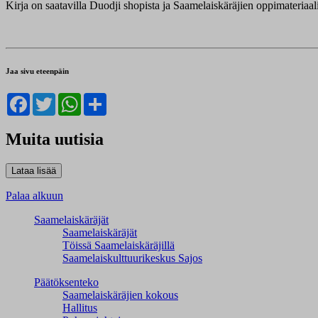
Kirja on saatavilla Duodji shopista ja Saamelaiskäräjien oppimateriaal
Jaa sivu eteenpäin
Facebook
Twitter
WhatsApp
Share
Muita uutisia
Palaa alkuun
Saamelaiskäräjät
Saamelaiskäräjät
Töissä Saamelaiskäräjillä
Saamelaiskulttuuri­keskus Sajos
Päätöksenteko
Saamelaiskäräjien kokous
Hallitus