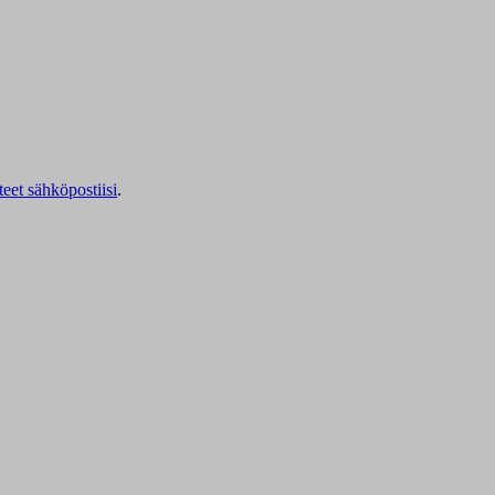
teet sähköpostiisi
.