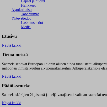
Lapset ja nuoret
Hankkeet
Ajankohtaista
Tapahtumat
Yhteystiedot
Laskutustiedot
Media
Etusivu
Näytä kaikki
Tietoa meistä
Saamelaiset ovat Euroopan unionin alueen ainoa tunnustettu alkuperä
miljoonaa ihmistä kuuluu alkuperäiskansoihin. Alkuperäiskansoja elää 9
Näytä kaikki
Päätöksenteko
Saamelaiskäräjien 21 jäsentä ja neljä varajäsentä valitaan saamelaiste
Näytä kaikki