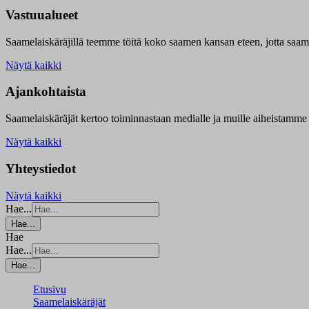
Vastuualueet
Saamelaiskäräjillä t
eemme töitä koko saamen kansan eteen, jotta saamen 
Näytä kaikki
Ajankohtaista
Saamelaiskäräjät kertoo toiminnastaan medialle ja muille aiheistamme 
Näytä kaikki
Yhteystiedot
Näytä kaikki
Hae...
Hae...
Hae
Hae...
Hae...
Etusivu
Saamelaiskäräjät