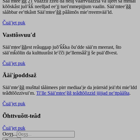
Sääʹmteeʹǧǧ 21 vuäzzliʹžžed da nellj väärrvuäzzla vaʹlljeet säʹmmlai
kõõskâst juõʹǩǩ neelljad eeʹjj tueiʹmmepijjum vaalin. Sääʹmteeʹǧǧ
sååbbar eeʹttkâstt Sääʹmteeʹǧǧ pââimõs mieʹrreemvääʹld.
Čuäʹjet puk
Vasttõsvuuʹd
Sääʹmteeʹǧǧest
reâuggap
juõʹǩǩka
õuʹdde
sääʹm meer
ast
, što
sääʹmǩiõlin da kulttuurâst leʹčči jieʹllemsââʹjj še puäʹđlvest.
Čuäʹjet puk
Ääiʹjpoddsaž
Sääʹmteʹǧǧ mušttal tååimees pirr mediaaʹje da jeärrsid jeäʹrbi mieʹldd
teâđtõõzzivuiʹm.
Tiʹlle Sääʹmteeʹǧǧ teâđtõõzzid jiijjad neʹttpååšta
.
Čuäʹjet puk
Õhttvuõtt-teâđ
Čuäʹjet puk
Ooʒʒ...