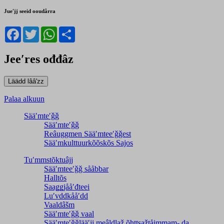
Jueʹjj seeid ooudårra
Facebook
Twitter
WhatsApp
Share
Jeeʹres ođđâz
Palaa alkuun
Sääʹmteʹǧǧ
Sääʹmteʹǧǧ
Reâuggmen Sääʹmteeʹǧǧest
Sääʹmkulttuurkõõskõs Sajos
Tuʹmmstõktuâjj
Sääʹmteeʹǧǧ sååbbar
Halltõs
Saaǥǥjååʹđteei
Luʹvddkååʹdd
Vaaldâšm
Sääʹmteʹǧǧ vaal
Sääʹmteʹǧǧlääʹjj meâldlaž õhttsažtåimmam- da