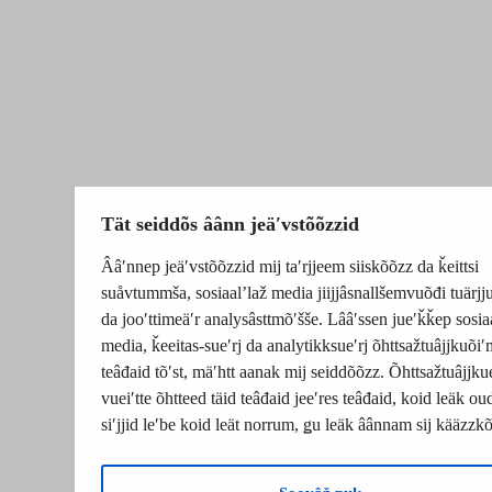
Tät seiddõs âânn jeäʹvstõõzzid
Ââʹnnep jeäʹvstõõzzid mij taʹrjjeem siiskõõzz da ǩeittsi
suåvtummša, sosiaalʼlaž media jiijjâsnallšemvuõđi tuärj
da jooʹttimeäʹr analysâsttmõʹšše. Lââʹssen jueʹǩǩep sosia
media, ǩeeitas-sueʹrj da analytikksueʹrj õhttsažtuâjjkuõiʹ
teâđaid tõʹst, mäʹhtt aanak mij seiddõõzz. Õhttsažtuâjjku
vueiʹtte õhtteed täid teâđaid jeeʹres teâđaid, koid leäk o
siʹjjid leʹbe koid leät norrum, ǥu leäk âânnam sij kääzzk