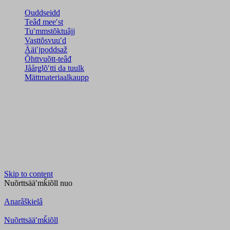
Ouddseidd
Teâđ meeʹst
Tuʹmmstõktuâjj
Vasttõsvuuʹd
Ääiʹjpoddsaž
Õhttvuõtt-teâđ
Jåårǥlõʹtti da tuulk
Mättmateriaalkaupp
Skip to content
Nuõrttsääʹmǩiõll
nuo
Anarâškielâ
Nuõrttsääʹmǩiõll