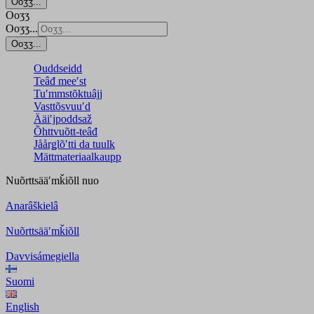
Ooʒʒ...
Ooʒʒ
Ooʒʒ...
Ooʒʒ...
Ouddseidd
Teâđ meeʹst
Tuʹmmstõktuâjj
Vasttõsvuuʹd
Ääiʹjpoddsaž
Õhttvuõtt-teâđ
Jåårǥlõʹtti da tuulk
Mättmateriaalkaupp
Nuõrttsääʹmǩiõll
nuo
Anarâškielâ
Nuõrttsääʹmǩiõll
Davvisámegiella
Suomi
English