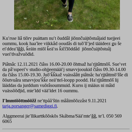
Kuʹrsse liâ tiõrv puättam nuʹt õuddâl jiõnnčuäjtõstuâjaid tuejjeei
oummu, kook haaʹlee viikkâd ooudâs di tuõʹllʼjed tääideez ǥu še
eiʹddeaʹlǧǧi, ǩeäin miõl ǩeäʹss ǩiččlõddâd jiõnnčuäjtõstuâj
vueiʹtlvažvuõđid.
Piâtnâc 12.11.2021 čiâss 16.00-20.00 õhttsaž haʹrjjtâttmõš. Sueʹvet
da pâʹsspeeiʹv studio-ohjjeemääiʹj smavvjooukid čiâss 09.30-14.00
da čiâss 15.00-19.30. Juõʹǩǩkaž vuässââtt piâtnâc haʹrjjtâttmõʹšše di
õõutvuâra smavvjouʹǩǩe neäʹttel-loopp poodd. Haʹrjjtâttmõš lij
lääddas da jurddum vuõrâsoummuid. Kurss ij määus ni mâid
vuässõõđjid, mieʹldd vääʹldet 16 oummu.
Iʹlmmtõõttmõõžž
neʹttpååʹštin mââimõõzzâst 9.11.2021
tarja.porsanger@samediggi.fi
.
Alggmeerai jieʹllikarttkõõskõs Skábma/Sääʹmteʹǧǧ, teʹl. 050 569
6065