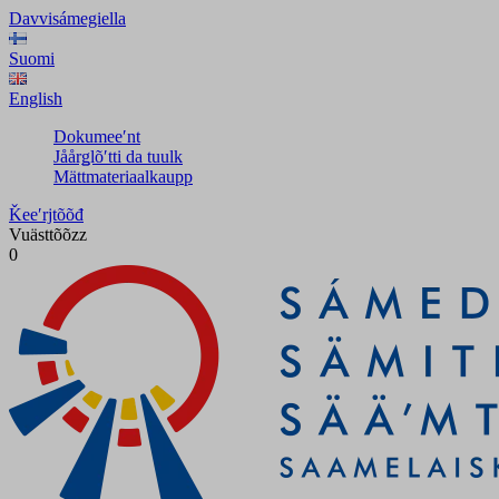
Davvisámegiella
Suomi
English
Dokumeeʹnt
Jåårǥlõʹtti da tuulk
Mättmateriaalkaupp
Ǩeeʹrjtõõđ
Vuästtõõzz
0