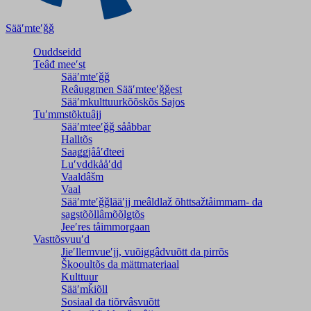
Sääʹmteʹǧǧ
Ouddseidd
Teâđ meeʹst
Sääʹmteʹǧǧ
Reâuggmen Sääʹmteeʹǧǧest
Sääʹmkulttuurkõõskõs Sajos
Tuʹmmstõktuâjj
Sääʹmteeʹǧǧ sååbbar
Halltõs
Saaǥǥjååʹđteei
Luʹvddkååʹdd
Vaaldâšm
Vaal
Sääʹmteʹǧǧlääʹjj meâldlaž õhttsažtåimmam- da
saǥstõõllâmõõlǥtõs
Jeeʹres tåimmorgaan
Vasttõsvuuʹd
Jieʹllemvueʹjj, vuõiggâdvuõtt da pirrõs
Škooultõs da mättmateriaal
Kulttuur
Sääʹmǩiõll
Sosiaal da tiõrvâsvuõtt