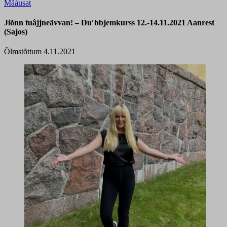
Mååusat
Jiõnn tuâjjneävvan! – Duʹbbjemkurss 12.-14.11.2021 Aanrest
(Sajos)
Õlmstõttum 4.11.2021