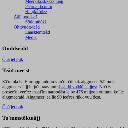
Meeraikõskksaž tuâjj
Päärna da nuõr
Haʹŋǩǩõõzz
Ääiʹjpoddsaž
Šõddmõõžž
Õhttvuõtt-teâđ
Laasktemteâđ
Media
Ouddseidd
Čuäʹjet puk
Teâđ meeʹst
Säʹmmla liâ Euroopp unioon vuuʹd oʹdinak alggmeer. Säʹmmlai
alggmeersââʹjj lij juʹn raavuum
Lääʹdd vuâđđlääʹjjest
. Nuʹt 6
proseeʹnt veeʹzz maaiʹlm naroodâst leʹbe 476 miljoon oummu koʹlle
alggmeeraid. Alggmeer jeäʹlle 90 jeeʹres riikk vuuʹdest.
Čuäʹjet puk
Tuʹmmstõktuâjj