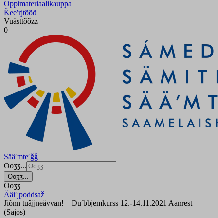
Oppimateriaalikauppa
Ǩeeʹrjtõõđ
Vuästtõõzz
0
Sääʹmteʹǧǧ
Ooʒʒ...
Ooʒʒ...
Ooʒʒ
Ääiʹjpoddsaž
Jiõnn tuâjjneävvan! – Duʹbbjemkurss 12.-14.11.2021 Aanrest
(Sajos)