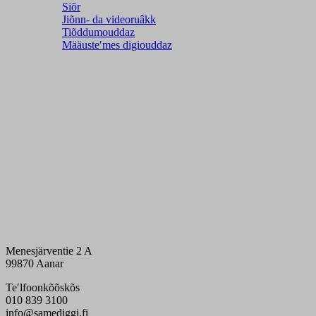
Siõr
Jiõnn- da videoruâkk
Tiõddumouddaz
Määusteʹmes digiouddaz
Menesjärventie 2 A
99870 Aanar
Teʹlfoonkõõskõs
010 839 3100
info@samediggi.fi