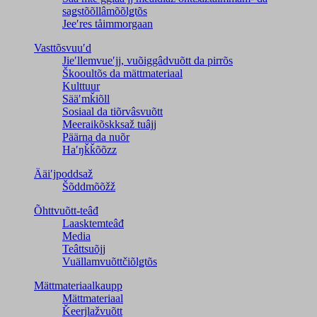
saǥstõõllâmõõlǥtõs
Jeeʹres tåimmorgaan
Vasttõsvuuʹd
Jieʹllemvueʹjj, vuõiggâdvuõtt da pirrõs
Škooultõs da mättmateriaal
Kulttuur
Sääʹmǩiõll
Sosiaal da tiõrvâsvuõtt
Meeraikõskksaž tuâjj
Päärna da nuõr
Haʹŋǩǩõõzz
Ääiʹjpoddsaž
Šõddmõõžž
Õhttvuõtt-teâđ
Laasktemteâđ
Media
Teâttsuõjj
Vuällamvuõttčiõlǥtõs
Mättmateriaalkaupp
Mättmateriaal
Ǩeerjlažvuõtt