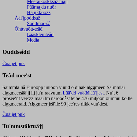
Meeraikõskksaž tuâjj
Päärna da nuõr
Haʹŋǩǩõõzz
Ääiʹjpoddsaž
Šõddmõõžž
Õhttvuõtt-teâđ
Laasktemteâđ
Media
Ouddseidd
Čuäʹjet puk
Teâđ meeʹst
Säʹmmla liâ Euroopp unioon vuuʹd oʹdinak alggmeer. Säʹmmlai
alggmeersââʹjj lij juʹn raavuum
Lääʹdd vuâđđlääʹjjest
. Nuʹt 6
proseeʹnt veeʹzz maaiʹlm naroodâst leʹbe 476 miljoon oummu koʹlle
alggmeeraid. Alggmeer jeäʹlle 90 jeeʹres riikk vuuʹdest.
Čuäʹjet puk
Tuʹmmstõktuâjj