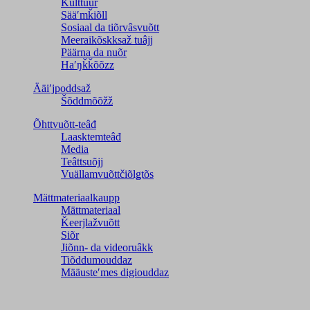
Kulttuur
Sääʹmǩiõll
Sosiaal da tiõrvâsvuõtt
Meeraikõskksaž tuâjj
Päärna da nuõr
Haʹŋǩǩõõzz
Ääiʹjpoddsaž
Šõddmõõžž
Õhttvuõtt-teâđ
Laasktemteâđ
Media
Teâttsuõjj
Vuällamvuõttčiõlǥtõs
Mättmateriaalkaupp
Mättmateriaal
Ǩeerjlažvuõtt
Siõr
Jiõnn- da videoruâkk
Tiõddumouddaz
Määusteʹmes digiouddaz