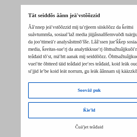
Tät seiddõs âânn jeäʹvstõõzzid
Ââʹnnep jeäʹvstõõzzid mij taʹrjjeem siiskõõzz da ǩeittsi
suåvtummša, sosiaalʼlaž media jiijjâsnallšemvuõđi tuärj
da jooʹttimeäʹr analysâsttmõʹšše. Lââʹssen jueʹǩǩep sosia
media, ǩeeitas-sueʹrj da analytikksueʹrj õhttsažtuâjjkuõiʹ
teâđaid tõʹst, mäʹhtt aanak mij seiddõõzz. Õhttsažtuâjjku
vueiʹtte õhtteed täid teâđaid jeeʹres teâđaid, koid leäk o
siʹjjid leʹbe koid leät norrum, ǥu leäk âânnam sij kääzzk
Soovâž puk
Ǩieʹld
Čuäʹjet teâđaid