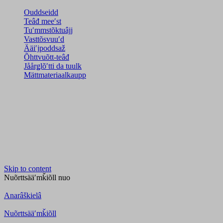
Ouddseidd
Teâđ meeʹst
Tuʹmmstõktuâjj
Vasttõsvuuʹd
Ääiʹjpoddsaž
Õhttvuõtt-teâđ
Jåårǥlõʹtti da tuulk
Mättmateriaalkaupp
Skip to content
Nuõrttsääʹmǩiõll
nuo
Anarâškielâ
Nuõrttsääʹmǩiõll