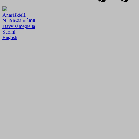
Anarâškielâ
Nuõrttsääʹmǩiõll
Davvisámegiella
Suomi
English