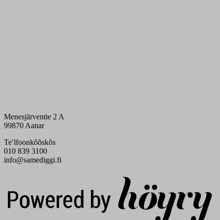
Menesjärventie 2 A
99870 Aanar
Teʹlfoonkõõskõs
010 839 3100
info@samediggi.fi
Digi- ja mainostoimisto Höyry Rovaniemi ja Oulu