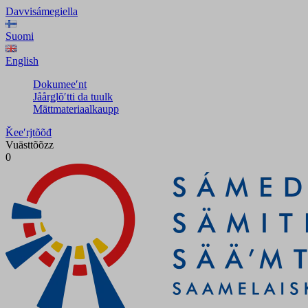
Davvisámegiella
Suomi
English
Dokumeeʹnt
Jåårǥlõʹtti da tuulk
Mättmateriaalkaupp
Ǩeeʹrjtõõđ
Vuästtõõzz
0