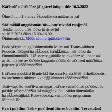
Kåččmõš mättʼtõõzz jäʹrjsteei infopoʹdde 16.3.2022
Õlmstõttum 1.3.2022
Škooultõs da mättmateriaal
Sääʹmǩiõli ougglõsmättʼtõs – pueʹttivuõđ raajjmõš
Teâđtempodd mättʼtõõzz jäʹrjsteeʹjid
se 16.3.2021 čiâss 15.00–16.00
Õhttnemliŋkk:
Mõõn såbbra špiâkkleeʹl tän
Podd jäʹrjstet ougglõsõhttvuõđin Microsoft Teams-såbbren.
Pooddâst čiõlǥtet haʹŋǩǩõõzz, haʹŋǩǩõõzz mättʼtõõzz da
iʹlmmtõõttmõõžž. Lââʹssen saǥstõõlât haʹŋǩǩõõzz ääiʹjpoddsaž
aaʹššin da jeeʹres õuʹdde kaggmin aaʹššin di vaʹstteed mättʼtõõzz
järjesteeʹji kõõččmõõžžid.
Lââʹssen pooddâst lij mieʹldd Susanna Rajala Mättʼtõshalltõõzzâst
vaʹstteʹmmen riikkveäʹǩǩtieʹǧǧ õhttneei kõõččmõõžžid.
Tuäivvap, što vueiʹtlva määŋgas peäʹsse vuässõõttâd poʹdde. Jõs
poʹdde piâssmõõžžâst liâ vaiggâdvuõđ, leäkku õhttvuõđâst
haʹŋǩǩõstuâjjlaid. Koovvõõzzlaž vuäppõõzz prograamm
âânnmõʹšše.
Pyeri puáttim! Tiõrv pueʹttem! Bures boahtin! Tervetuloa!