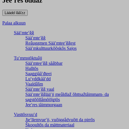
Jeeʹres ođđâz
Palaa alkuun
Sääʹmteʹǧǧ
Sääʹmteʹǧǧ
Reâuggmen Sääʹmteeʹǧǧest
Sääʹmkulttuurkõõskõs Sajos
Tuʹmmstõktuâjj
Sääʹmteeʹǧǧ sååbbar
Halltõs
Saaǥǥjååʹđteei
Luʹvddkååʹdd
Vaaldâšm
Sääʹmteʹǧǧ vaal
Sääʹmteʹǧǧlääʹjj meâldlaž õhttsažtåimmam- da
saǥstõõllâmõõlǥtõs
Jeeʹres tåimmorgaan
Vasttõsvuuʹd
Jieʹllemvueʹjj, vuõiggâdvuõtt da pirrõs
Škooultõs da mättmateriaal