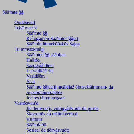
Sääʹmteʹǧǧ
Ouddseidd
Teâđ meeʹst
Sääʹmteʹǧǧ
Reâuggmen Sääʹmteeʹǧǧest
Sääʹmkulttuurkõõskõs Sajos
Tuʹmmstõktuâjj
Sääʹmteeʹǧǧ sååbbar
Halltõs
Saaǥǥjååʹđteei
Luʹvddkååʹdd
Vaaldâšm
Vaal
Sääʹmteʹǧǧlääʹjj meâldlaž õhttsažtåimmam- da
saǥstõõllâmõõlǥtõs
Jeeʹres tåimmorgaan
Vasttõsvuuʹd
Jieʹllemvueʹjj, vuõiggâdvuõtt da pirrõs
Škooultõs da mättmateriaal
Kulttuur
Sääʹmǩiõll
Sosiaal da tiõrvâsvuõtt