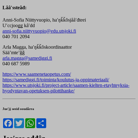
Lââʹssteâđ:
Anni-Sofia Niittyvuopio, haʹŋǩǩõsjååʹđteei
Uʹccjooǥǥ kåʹdd
anni-sofia.niittyvuopio@edu.utsjoki.fi
040 701 2094
Arla Magga, haʹŋǩǩõskoordinaattor
Sää’mte’ǧǧ
arla.magga@samediggi.fi
040 687 5989
https://www.saamenetaopetus.com/
https://samediggi.fi/toiminta/koulutus-ja-oppimateriaali/
https://www.utsjoki.fi/project-article/saamen-kielten-etayhteyksia-
hyodyntavan-opetuksen-pilottihanke/
Jueʹjj seeid ooudårra
Facebook
Twitter
WhatsApp
Share