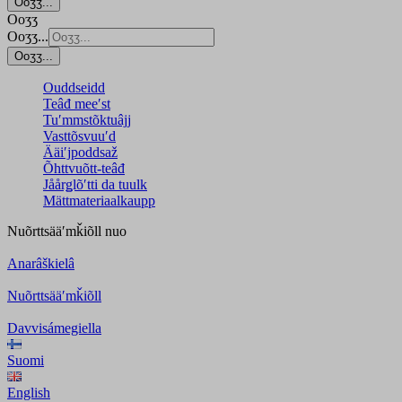
Ooʒʒ...
Ooʒʒ
Ooʒʒ...
Ooʒʒ...
Ouddseidd
Teâđ meeʹst
Tuʹmmstõktuâjj
Vasttõsvuuʹd
Ääiʹjpoddsaž
Õhttvuõtt-teâđ
Jåårǥlõʹtti da tuulk
Mättmateriaalkaupp
Nuõrttsääʹmǩiõll
nuo
Anarâškielâ
Nuõrttsääʹmǩiõll
Davvisámegiella
Suomi
English