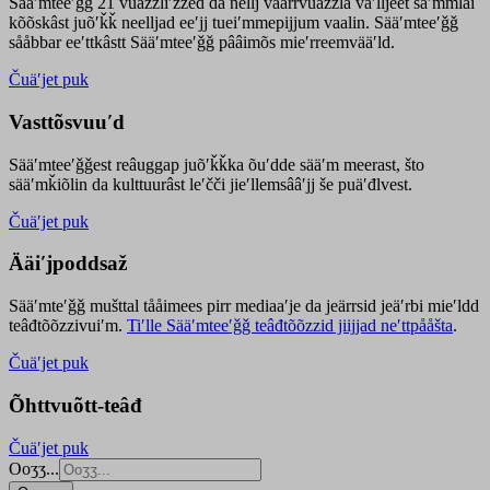
Sääʹmteeʹǧǧ 21 vuäzzliʹžžed da nellj väärrvuäzzla vaʹlljeet säʹmmlai
kõõskâst juõʹǩǩ neelljad eeʹjj tueiʹmmepijjum vaalin. Sääʹmteeʹǧǧ
sååbbar eeʹttkâstt Sääʹmteeʹǧǧ pââimõs mieʹrreemvääʹld.
Čuäʹjet puk
Vasttõsvuuʹd
Sääʹmteeʹǧǧest
reâuggap
juõʹǩǩka
õuʹdde
sääʹm meer
ast
, što
sääʹmǩiõlin da kulttuurâst leʹčči jieʹllemsââʹjj še puäʹđlvest.
Čuäʹjet puk
Ääiʹjpoddsaž
Sääʹmteʹǧǧ mušttal tååimees pirr mediaaʹje da jeärrsid jeäʹrbi mieʹldd
teâđtõõzzivuiʹm.
Tiʹlle Sääʹmteeʹǧǧ teâđtõõzzid jiijjad neʹttpååšta
.
Čuäʹjet puk
Õhttvuõtt-teâđ
Čuäʹjet puk
Ooʒʒ...