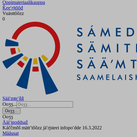
Oppimateriaalikauppa
Ǩeeʹrjtõõđ
Vuästtõõzz
0
Sääʹmteʹǧǧ
Ooʒʒ...
Ooʒʒ...
Ooʒʒ
Ääiʹjpoddsaž
Kåččmõš mättʼtõõzz jäʹrjsteei infopoʹdde 16.3.2022
Mååusat