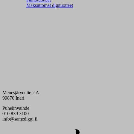
Maksuttomat digituotteet
Menesjärventie 2 A
99870 Inari
Puhelinvaihde
010 839 3100
info@samediggi.fi
Digi- ja mainostoimisto Höyry Rovaniemi ja Oulu