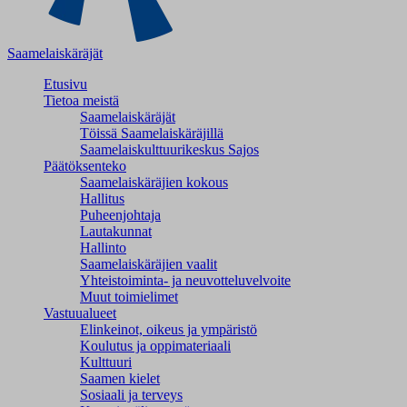
Saamelaiskäräjät
Etusivu
Tietoa meistä
Saamelaiskäräjät
Töissä Saamelaiskäräjillä
Saamelaiskulttuuri­keskus Sajos
Päätöksenteko
Saamelaiskäräjien kokous
Hallitus
Puheenjohtaja
Lautakunnat
Hallinto
Saamelaiskäräjien vaalit
Yhteistoiminta- ja neuvotteluvelvoite
Muut toimielimet
Vastuualueet
Elinkeinot, oikeus ja ympäristö
Koulutus ja oppimateriaali
Kulttuuri
Saamen kielet
Sosiaali ja terveys