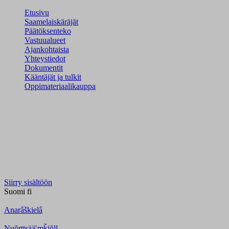
Etusivu
Saamelaiskäräjät
Päätöksenteko
Vastuualueet
Ajankohtaista
Yhteystiedot
Dokumentit
Kääntäjät ja tulkit
Oppimateriaalikauppa
Siirry sisältöön
Suomi
fi
Anarâškielâ
Nuõrttsääʹmǩiõll