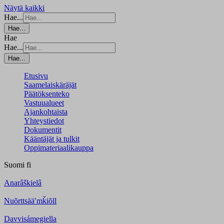
Näytä kaikki
Hae...
Hae...
Hae
Hae...
Hae...
Etusivu
Saamelaiskäräjät
Päätöksenteko
Vastuualueet
Ajankohtaista
Yhteystiedot
Dokumentit
Kääntäjät ja tulkit
Oppimateriaalikauppa
Suomi
fi
Anarâškielâ
Nuõrttsääʹmǩiõll
Davvisámegiella