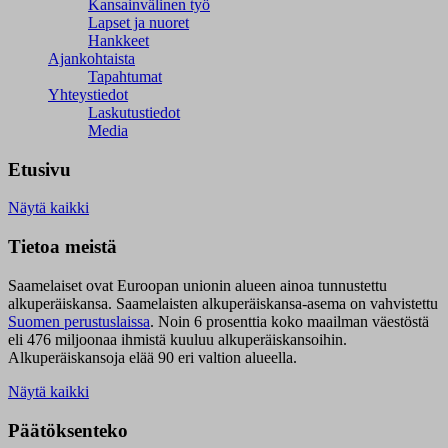
Kansainvälinen työ
Lapset ja nuoret
Hankkeet
Ajankohtaista
Tapahtumat
Yhteystiedot
Laskutustiedot
Media
Etusivu
Näytä kaikki
Tietoa meistä
Saamelaiset ovat Euroopan unionin alueen ainoa tunnustettu
alkuperäiskansa. Saamelaisten alkuperäiskansa-asema on vahvistettu
Suomen perustuslaissa
.
Noin 6 prosenttia koko maailman väestöstä
eli 476 miljoonaa ihmistä kuuluu alkuperäiskansoihin.
Alkuperäiskansoja elää 90 eri valtion alueella.
Näytä kaikki
Päätöksenteko