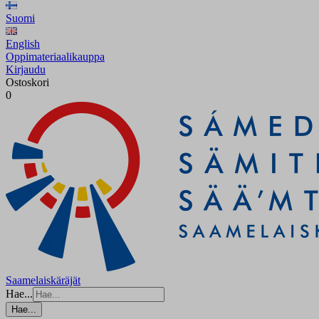
Suomi
English
Oppimateriaalikauppa
Kirjaudu
Ostoskori
0
Saamelaiskäräjät
Hae...
Hae...