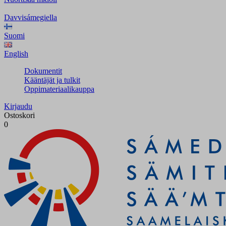
Davvisámegiella
Suomi
English
Dokumentit
Kääntäjät ja tulkit
Oppimateriaalikauppa
Kirjaudu
Ostoskori
0