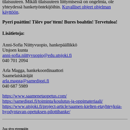
tilaisuuteen. Mikäli tilaisuuteen liittymisessä on ongelmia, ole
yhteydessä hanketyöntekijöihin.
Kuvalliset ohjeet ohjelman
käyttöön
.
Pyeri puáttim! Tiõrv pueʹttem! Bures boahtin!
Tervetuloa!
Lisätietoja:
Anni-Sofia Niittyvuopio, hankepäällikkö
Utsjoen kunta
anni-sofia.niittyvuopio@edu.utsjoki.fi
040 701 2094
Arla Magga, hankekoordinaattori
Saamelaiskäräjät
arla.magga@samediggi.fi
040 687 5989
https://www.saamenetaopetus.com/
https://samediggi.fi/toiminta/koulutus-ja-oppimateriaali/
https://www.utsjoki.fi/project-article/saamen-kielten-etayhteyksia-
hyodyntavan-opetuksen-pilottihanke/
Jaa sivu eteenpäin