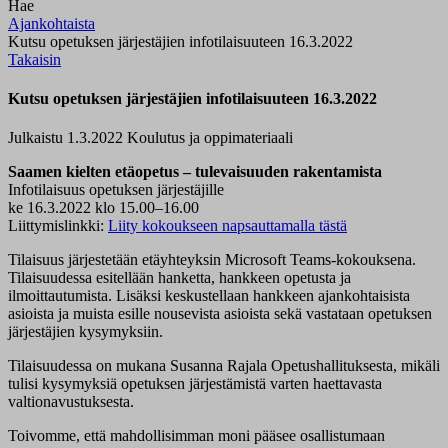
Hae
Ajankohtaista
Kutsu opetuksen järjestäjien infotilaisuuteen 16.3.2022
Takaisin
Kutsu opetuksen järjestäjien infotilaisuuteen 16.3.2022
Julkaistu 1.3.2022
Koulutus ja oppimateriaali
Saamen kielten etäopetus – tulevaisuuden rakentamista
Infotilaisuus opetuksen järjestäjille
ke 16.3.2022 klo 15.00–16.00
Liittymislinkki:
Liity kokoukseen napsauttamalla tästä
Tilaisuus järjestetään etäyhteyksin Microsoft Teams-kokouksena.
Tilaisuudessa esitellään hanketta, hankkeen opetusta ja
ilmoittautumista. Lisäksi keskustellaan hankkeen ajankohtaisista
asioista ja muista esille nousevista asioista sekä vastataan opetuksen
järjestäjien kysymyksiin.
Tilaisuudessa on mukana Susanna Rajala Opetushallituksesta, mikäli
tulisi kysymyksiä opetuksen järjestämistä varten haettavasta
valtionavustuksesta.
Toivomme, että mahdollisimman moni pääsee osallistumaan