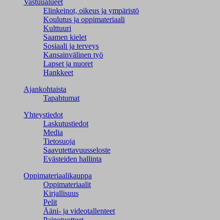
Vastuualueet
Elinkeinot, oikeus ja ympäristö
Koulutus ja oppimateriaali
Kulttuuri
Saamen kielet
Sosiaali ja terveys
Kansainvälinen työ
Lapset ja nuoret
Hankkeet
Ajankohtaista
Tapahtumat
Yhteystiedot
Laskutustiedot
Media
Tietosuoja
Saavutettavuusseloste
Evästeiden hallinta
Oppimateriaalikauppa
Oppimateriaalit
Kirjallisuus
Pelit
Ääni- ja videotallenteet
Painotuotteet