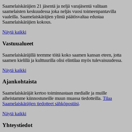
Saamelaiskäräjien 21 jäsentä ja neljä varajäsentä valitaan
saamelaisten keskuudessa joka neljäs vuosi toimeenpantavilla
vaaleilla. Saamelaiskäräjien ylintä päätösvaltaa edustaa
Saamelaiskäräjien kokous.
Näytä kaikki
Vastuualueet
Saamelaiskäräjillä t
eemme töitä koko saamen kansan eteen, jotta
saamen kielillä ja kulttuurilla olisi elintilaa myös tulevaisuudessa.
Näytä kaikki
Ajankohtaista
Saamelaiskäräjät kertoo toiminnastaan medialle ja muille
aiheistamme kiinnostuneille muun muassa tiedotteilla.
Tilaa
Saamelaiskäräjien tiedotteet sähköpostiisi
.
Näytä kaikki
Yhteystiedot