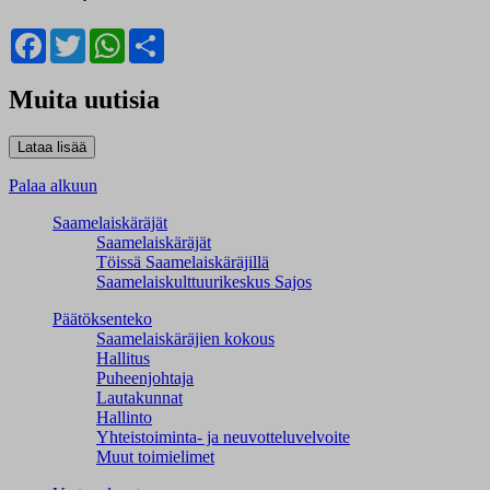
Facebook
Twitter
WhatsApp
Share
Muita uutisia
Palaa alkuun
Saamelaiskäräjät
Saamelaiskäräjät
Töissä Saamelaiskäräjillä
Saamelaiskulttuuri­keskus Sajos
Päätöksenteko
Saamelaiskäräjien kokous
Hallitus
Puheenjohtaja
Lautakunnat
Hallinto
Yhteistoiminta- ja neuvotteluvelvoite
Muut toimielimet