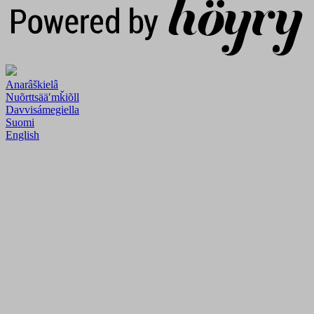
Anarâškielâ
Nuõrttsääʹmǩiõll
Davvisámegiella
Suomi
English