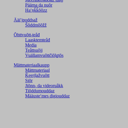
Päärna da nuõr
Haʹŋǩǩõõzz
Ääiʹjpoddsaž
Šõddmõõžž
Õhttvuõtt-teâđ
Laasktemteâđ
Media
Teâttsuõjj
Vuällamvuõttčiõlǥtõs
Mättmateriaalkaupp
Mättmateriaal
Ǩeerjlažvuõtt
Siõr
Jiõnn- da videoruâkk
Tiõddumouddaz
Määusteʹmes digiouddaz