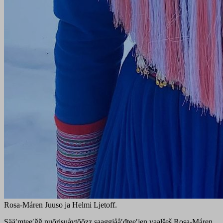
Rosa-Máren Juuso ja Helmi Ljetoff.
Sääʹmteeʹǧǧ nuõrisuåvtõõzz saaǥǥjååʹđteeʹjen vaalšeš Rosa-Máren