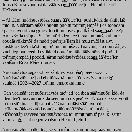
Juuso Karesuvannost da väärrsaaǥǥjååʹđteeʹjen Helmi Ljetoff
Heʹlssnest.
– Alttääm nuõrisuåvtõõzz saaǥǥjååʹđteeʹjen positiivlaž da aktiivlaž
miõlin. Vuârdam älššas miõlin puõʹtti toiʹmmjempââʹj da toobdam
späʹssebvuõđ vuäǯǯmest luõʹttjummšest juäʹtǩǩed saaǥǥjååʹđteeʹjen
Anni-Sofia mâŋŋa. Sääʹmnuõri identiteeʹtt raavummuš, kulttuur
ooudâsviikkmõš da nuõri pueʹrrjieʹllem liâ muu miõlâst aivv
kõskksaž teeʹm täʹst mij toiʹmmjummšest. Tuäivam, što õõutsââʹjest
vueiʹttep pueʹreed da viikkâd ooudårra täid täävtõõzzid puõʹtti
toiʹmmjempââʹj poodd, särnn nuõrisuåvtõõzz saaǥǥjååʹđteeʹjen
vaalšum Rosa-Máren Juuso.
Nuõrisuåvtõs saǥstõõli še såbbrest vaalpââʹj täävtõõzzin.
Nuõrisuåvtõs tueʹjjad ehdtõõzz tåimmsuõʹrjstes Sääʹmteeʹǧǧ
vaalpââʹj 2024–2027 toiʹmmjemprograʹmme.
Tän vaalpââʹjest nuõrisuåvtõs tueʹjjad jeäʹrben sääʹmnuõri ǩiõl da
identiteeʹtt raavummuž da seeiltummuž peäʹlest. Nuõri vuässadvuõtt
tuʹmmstõktuâjast lij samai vääžnai roolâst sääʹmvuuʹd
jieʹllemviõkksažvuõđ ooudâsviikkmõõžžâst da tõn teâđast
ǩiččlõõttâp raaveed nuõrisuåvtõõzz toiʹmmjummuž pääiʹǩ, särnn
väärrsaaǥǥjååʹđteeʹjen vaalšum Helmi Ljetoff.
Nuõrisuåvtõs juätkk tuâj še sääʹmǩiõllsaž nuõrituâj raavummšen.