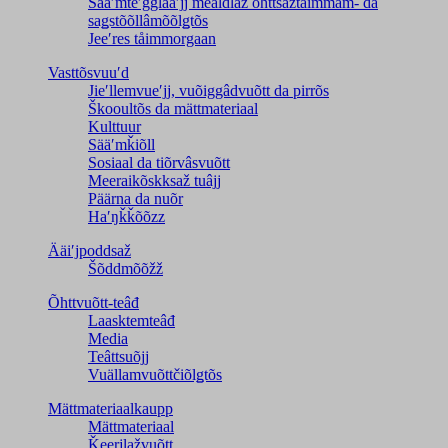
Sääʹmteʹǧǧlääʹjj meâldlaž õhttsažtåimmam- da
saǥstõõllâmõõlǥtõs
Jeeʹres tåimmorgaan
Vasttõsvuuʹd
Jieʹllemvueʹjj, vuõiggâdvuõtt da pirrõs
Škooultõs da mättmateriaal
Kulttuur
Sääʹmǩiõll
Sosiaal da tiõrvâsvuõtt
Meeraikõskksaž tuâjj
Päärna da nuõr
Haʹŋǩǩõõzz
Ääiʹjpoddsaž
Šõddmõõžž
Õhttvuõtt-teâđ
Laasktemteâđ
Media
Teâttsuõjj
Vuällamvuõttčiõlǥtõs
Mättmateriaalkaupp
Mättmateriaal
Ǩeerjlažvuõtt