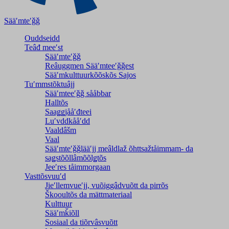
Sääʹmteʹǧǧ
Ouddseidd
Teâđ meeʹst
Sääʹmteʹǧǧ
Reâuggmen Sääʹmteeʹǧǧest
Sääʹmkulttuurkõõskõs Sajos
Tuʹmmstõktuâjj
Sääʹmteeʹǧǧ sååbbar
Halltõs
Saaǥǥjååʹđteei
Luʹvddkååʹdd
Vaaldâšm
Vaal
Sääʹmteʹǧǧlääʹjj meâldlaž õhttsažtåimmam- da
saǥstõõllâmõõlǥtõs
Jeeʹres tåimmorgaan
Vasttõsvuuʹd
Jieʹllemvueʹjj, vuõiggâdvuõtt da pirrõs
Škooultõs da mättmateriaal
Kulttuur
Sääʹmǩiõll
Sosiaal da tiõrvâsvuõtt