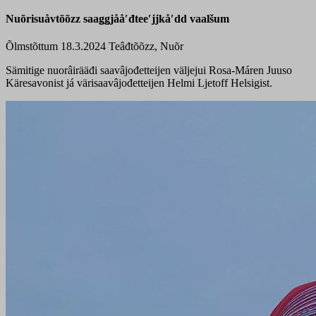
Nuõrisuåvtõõzz saaǥǥjååʹđteeʹjjkåʹdd vaalšum
Õlmstõttum 18.3.2024
Teâđtõõzz, Nuõr
Sämitige nuorâirääđi saavâjođetteijen väljejui Rosa-Máren Juuso
Käresavonist já värisaavâjođetteijen Helmi Ljetoff Helsigist.