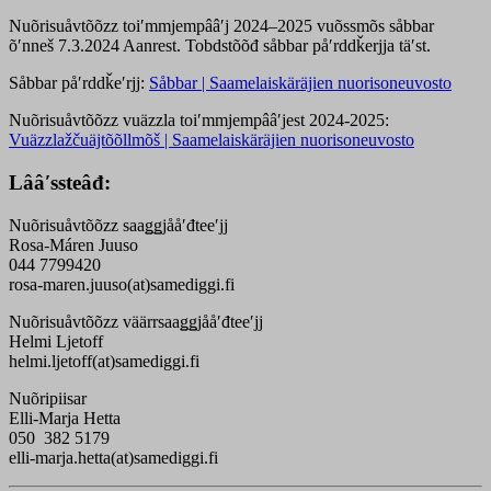
Nuõrisuåvtõõzz toiʹmmjempââʹj 2024–2025 vuõssmõs såbbar
õʹnneš 7.3.2024 Aanrest. Tobdstõõđ såbbar påʹrddǩerjja täʹst.
Såbbar påʹrddǩeʹrjj:
Såbbar | Saamelaiskäräjien nuorisoneuvosto
Nuõrisuåvtõõzz vuäzzla toiʹmmjempââʹjest 2024-2025:
Vuäzzlažčuäjtõõllmõš | Saamelaiskäräjien nuorisoneuvosto
Lââʹssteâđ:
Nuõrisuåvtõõzz saaǥǥjååʹđteeʹjj
Rosa-Máren Juuso
044 7799420
rosa-maren.juuso(at)samediggi.fi
Nuõrisuåvtõõzz väärrsaaǥǥjååʹđteeʹjj
Helmi Ljetoff
helmi.ljetoff(at)samediggi.fi
Nuõripiisar
Elli-Marja Hetta
050 382 5179
elli-marja.hetta(at)samediggi.fi