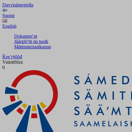
Davvisámegiella
Suomi
English
Dokumeeʹnt
Jåårǥlõʹtti da tuulk
Mättmateriaalkaupp
Ǩeeʹrjtõõđ
Vuästtõõzz
0