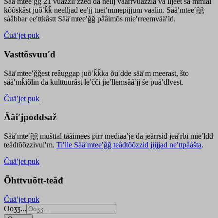
Sääʹmteeʹǧǧ 21 vuäzzliʹžžed da nellj väärrvuäzzla vaʹlljeet säʹmmlai
kõõskâst juõʹǩǩ neelljad eeʹjj tueiʹmmepijjum vaalin. Sääʹmteeʹǧǧ
sååbbar eeʹttkâstt Sääʹmteeʹǧǧ pââimõs mieʹrreemvääʹld.
Čuäʹjet puk
Vasttõsvuuʹd
Sääʹmteeʹǧǧest
reâuggap
juõʹǩǩka
õuʹdde
sääʹm meer
ast
, što
sääʹmǩiõlin da kulttuurâst leʹčči jieʹllemsââʹjj še puäʹđlvest.
Čuäʹjet puk
Ääiʹjpoddsaž
Sääʹmteʹǧǧ mušttal tååimees pirr mediaaʹje da jeärrsid jeäʹrbi mieʹldd
teâđtõõzzivuiʹm.
Tiʹlle Sääʹmteeʹǧǧ teâđtõõzzid jiijjad neʹttpååšta
.
Čuäʹjet puk
Õhttvuõtt-teâđ
Čuäʹjet puk
Ooʒʒ...