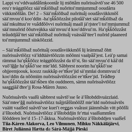
Lappi vuʹvddvaaldâšmkoontâr lij miõttâm nuõrisuåvtõʹsse 46 500
eeuʹr teäggtõõzz sääʹmǩiõllsaž nuõritoiʹmmjummuž ooudårra
viikkmõššân. De! 2 – Sääʹmǩiõllsaž nuõrituâj ooudâsviikkmõš
sääʹmvuuʹd kooʹddin -haʹŋǩǩõõzzâst p
ilotââʹstet sääʹmǩiõllsaž da
sääʹmkulttuuʹre vuâđđõõvvi nuõrituâj maall jäʹrjsteeʹl toiʹmmjummuž
sääʹmnuõrid õõutveäkka sääʹmvuuʹd kooʹddivuiʹm.
Haʹŋǩǩõõzzâst
teâuddjââʹttet sääʹmǩiõllsaž nuõrituâj vuässââʹtteeʹl nuõrid plaaneed
toiʹmmjummuž siiskõõzzid.
– Sääʹmǩiõllsaž nuõrituâj ooudâsviikkmõš lij leämmaž õhtt
nuõrisuåvtõõzz väʹlddtäävtõõzzin mõõnni vaalpââʹjest. Leäʹp samai
rämmai haʹŋǩǩõõzz teäggtõõzzâst da tõʹst, što sääʹmvuuʹd kååʹdd
vuõʹlǧǧe haʹŋǩǩõʹsse mieʹldd. Såbbrest noorim haʹŋǩǩõʹsse
ohjjeemjoouk, koozz raukkâp eeʹttǩeeʹjid säʹmmlai dommvuuʹd
kooʹddin da nõõmiim nuõrisuåvtõõzzâst eeʹttǩeeʹjid. Teâđtep
haʹŋǩǩõõzzâst tääʹrǩben tõn ouddneen, särnn nuõrisuåvtõõzz
saaǥǥjååʹđteeʹjj Rosa-Máren Juuso.
Nuõrisuåvtõs vaalši såbbrest suåvtõʹsse še äʹšštobddivuäzzlaid.
Sääʹmteeʹǧǧ nuõrisuåvtõõzz tuâjjriâššmõõžž mieʹldd nuõrisuåvtõs
vuäitt vaalšed suåvtõʹsse kueiʹt eeǥǥas vuârast jäänmõsân vitt põõšši
äʹšštoobdi. Nuõrisuåvtõõzz äʹšštobddjin feʹrttai vaalšummšen
šõõddeen leeʹd 15–17-âkksa. Nuõrisuåvtõõzz äʹšštobddjen vaalšeš
Tiia-Káren Alakorva, Leo Vilmunen
,
Mihku Näkkäläjärvi
,
Biret Juliánná
Hætta d
a
Sárá-Májjá Pieski