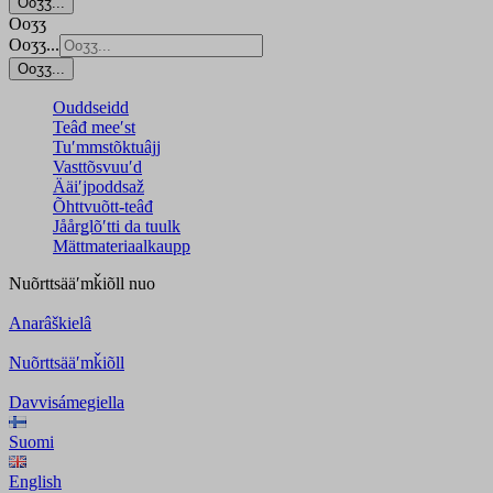
Ooʒʒ...
Ooʒʒ
Ooʒʒ...
Ooʒʒ...
Ouddseidd
Teâđ meeʹst
Tuʹmmstõktuâjj
Vasttõsvuuʹd
Ääiʹjpoddsaž
Õhttvuõtt-teâđ
Jåårǥlõʹtti da tuulk
Mättmateriaalkaupp
Nuõrttsääʹmǩiõll
nuo
Anarâškielâ
Nuõrttsääʹmǩiõll
Davvisámegiella
Suomi
English