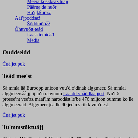
Meeraikõskksaž tuâjj
Päärna da nuõr
Haʹŋǩǩõõzz
Ääiʹjpoddsaž
Šõddmõõžž
Õhttvuõtt-teâđ
Laasktemteâđ
Media
Ouddseidd
Čuäʹjet puk
Teâđ meeʹst
Säʹmmla liâ Euroopp unioon vuuʹd oʹdinak alggmeer. Säʹmmlai
alggmeersââʹjj lij juʹn raavuum
Lääʹdd vuâđđlääʹjjest
. Nuʹt 6
proseeʹnt veeʹzz maaiʹlm naroodâst leʹbe 476 miljoon oummu koʹlle
alggmeeraid. Alggmeer jeäʹlle 90 jeeʹres riikk vuuʹdest.
Čuäʹjet puk
Tuʹmmstõktuâjj