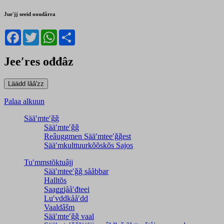
Jueʹjj seeid ooudårra
Facebook
Twitter
WhatsApp
Share
Jeeʹres ođđâz
Palaa alkuun
Sääʹmteʹǧǧ
Sääʹmteʹǧǧ
Reâuggmen Sääʹmteeʹǧǧest
Sääʹmkulttuurkõõskõs Sajos
Tuʹmmstõktuâjj
Sääʹmteeʹǧǧ sååbbar
Halltõs
Saaǥǥjååʹđteei
Luʹvddkååʹdd
Vaaldâšm
Sääʹmteʹǧǧ vaal