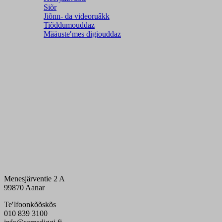
Siõr
Jiõnn- da videoruâkk
Tiõddumouddaz
Määusteʹmes digiouddaz
Menesjärventie 2 A
99870 Aanar
Teʹlfoonkõõskõs
010 839 3100