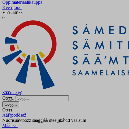
Oppimateriaalikauppa
Ǩeeʹrjtõõđ
Vuästtõõzz
0
Sääʹmteʹǧǧ
Ooʒʒ...
Ooʒʒ...
Ooʒʒ
Ääiʹjpoddsaž
Nuõrisuåvtõõzz saaǥǥjååʹđteeʹjjkåʹdd vaalšum
Mååusat