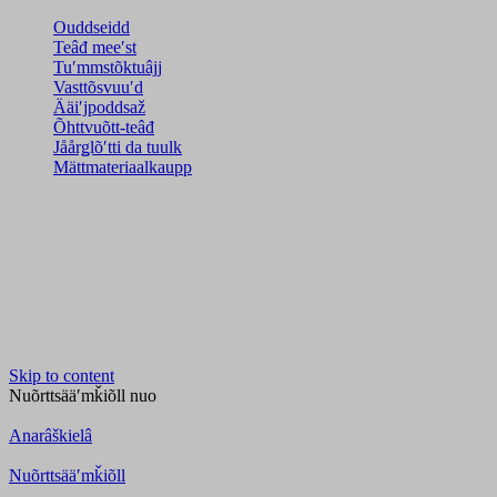
Ouddseidd
Teâđ meeʹst
Tuʹmmstõktuâjj
Vasttõsvuuʹd
Ääiʹjpoddsaž
Õhttvuõtt-teâđ
Jåårǥlõʹtti da tuulk
Mättmateriaalkaupp
Skip to content
Nuõrttsääʹmǩiõll
nuo
Anarâškielâ
Nuõrttsääʹmǩiõll