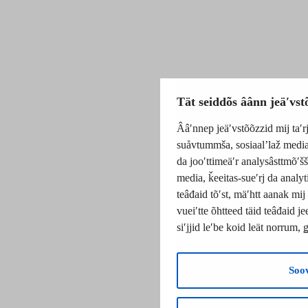
Tät seiddõs âânn jeäʹvst
Ââʹnnep jeäʹvstõõzzid mij taʹrj
suåvtummša, sosiaalʼlaž media
da jooʹttimeäʹr analysâsttmõʹšš
media, ǩeeitas-sueʹrj da analyt
teâđaid tõʹst, mäʹhtt aanak mi
vueiʹtte õhtteed täid teâđaid j
siʹjjid leʹbe koid leät norrum
Soo