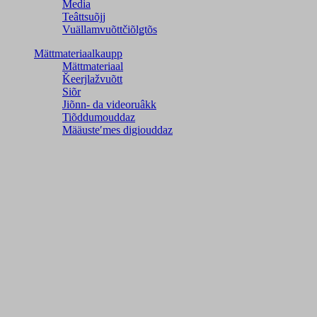
Media
Teâttsuõjj
Vuällamvuõttčiõlǥtõs
Mättmateriaalkaupp
Mättmateriaal
Ǩeerjlažvuõtt
Siõr
Jiõnn- da videoruâkk
Tiõddumouddaz
Määusteʹmes digiouddaz