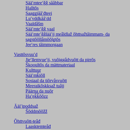
Sääʹmteeʹǧǧ sååbbar
Halltõs
Saaǥǥjååʹđteei
Luʹvddkååʹdd
Vaaldâšm
Sääʹmteʹǧǧ vaal
Sääʹmteʹǧǧlääʹjj meâldlaž õhttsažtåimmam- da
saǥstõõllâmõõlǥtõs
Jeeʹres tåimmorgaan
Vasttõsvuuʹd
Jieʹllemvueʹjj, vuõiggâdvuõtt da pirrõs
Škooultõs da mättmateriaal
Kulttuur
Sääʹmǩiõll
Sosiaal da tiõrvâsvuõtt
Meeraikõskksaž tuâjj
Päärna da nuõr
Haʹŋǩǩõõzz
Ääiʹjpoddsaž
Šõddmõõžž
Õhttvuõtt-teâđ
Laasktemteâđ