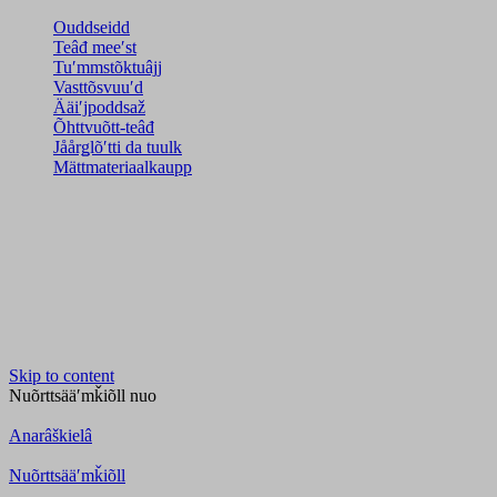
Ouddseidd
Teâđ meeʹst
Tuʹmmstõktuâjj
Vasttõsvuuʹd
Ääiʹjpoddsaž
Õhttvuõtt-teâđ
Jåårǥlõʹtti da tuulk
Mättmateriaalkaupp
Skip to content
Nuõrttsääʹmǩiõll
nuo
Anarâškielâ
Nuõrttsääʹmǩiõll