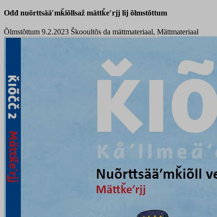
Ođđ nuõrttsääʹmǩiõllsaž mättǩeʹrjj lij õlmstõttum
Õlmstõttum 9.2.2023
Škooultõs da mättmateriaal, Mättmateriaal