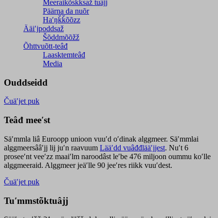
Meeraikõskksaž tuâjj
Päärna da nuõr
Haʹŋǩǩõõzz
Ääiʹjpoddsaž
Šõddmõõžž
Õhttvuõtt-teâđ
Laasktemteâđ
Media
Ouddseidd
Čuäʹjet puk
Teâđ meeʹst
Säʹmmla liâ Euroopp unioon vuuʹd oʹdinak alggmeer. Säʹmmlai
alggmeersââʹjj lij juʹn raavuum
Lääʹdd vuâđđlääʹjjest
. Nuʹt 6
proseeʹnt veeʹzz maaiʹlm naroodâst leʹbe 476 miljoon oummu koʹlle
alggmeeraid. Alggmeer jeäʹlle 90 jeeʹres riikk vuuʹdest.
Čuäʹjet puk
Tuʹmmstõktuâjj