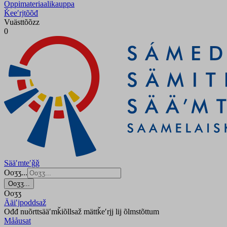
Oppimateriaalikauppa
Ǩeeʹrjtõõđ
Vuästtõõzz
0
Sääʹmteʹǧǧ
Ooʒʒ...
Ooʒʒ...
Ooʒʒ
Ääiʹjpoddsaž
Ođđ nuõrttsääʹmǩiõllsaž mättǩeʹrjj lij õlmstõttum
Mååusat