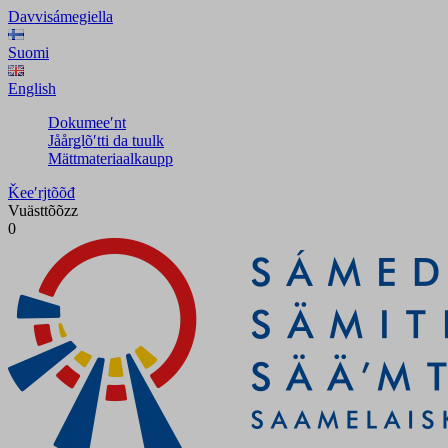
Davvisámegiella
Suomi
English
Dokumeeʹnt
Jåårǥlõʹtti da tuulk
Mättmateriaalkaupp
Ǩeeʹrjtõõđ
Vuästtõõzz
0