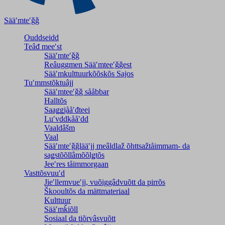
Sääʹmteʹǧǧ
Ouddseidd
Teâđ meeʹst
Sääʹmteʹǧǧ
Reâuggmen Sääʹmteeʹǧǧest
Sääʹmkulttuurkõõskõs Sajos
Tuʹmmstõktuâjj
Sääʹmteeʹǧǧ sååbbar
Halltõs
Saaǥǥjååʹđteei
Luʹvddkååʹdd
Vaaldâšm
Vaal
Sääʹmteʹǧǧlääʹjj meâldlaž õhttsažtåimmam- da
saǥstõõllâmõõlǥtõs
Jeeʹres tåimmorgaan
Vasttõsvuuʹd
Jieʹllemvueʹjj, vuõiggâdvuõtt da pirrõs
Škooultõs da mättmateriaal
Kulttuur
Sääʹmǩiõll
Sosiaal da tiõrvâsvuõtt