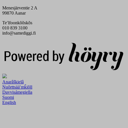
Menesjärventie 2 A
99870 Aanar
Teʹlfoonkõõskõs
010 839 3100
info@samediggi.fi
Digi- ja mainostoimisto Höyry Rovaniemi ja Oulu
Anarâškielâ
Nuõrttsääʹmǩiõll
Davvisámegiella
Suomi
English