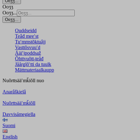
Ooʒʒ...
Ooʒʒ
Ooʒʒ...
Ooʒʒ...
Ouddseidd
Teâđ meeʹst
Tuʹmmstõktuâjj
Vasttõsvuuʹd
Ääiʹjpoddsaž
Õhttvuõtt-teâđ
Jåårǥlõʹtti da tuulk
Mättmateriaalkaupp
Nuõrttsääʹmǩiõll
nuo
Anarâškielâ
Nuõrttsääʹmǩiõll
Davvisámegiella
Suomi
English