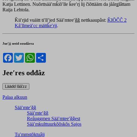
Katja Lettinen. Nuõrttsääʹmǩiõʹlle ǩeeʹrj lij čiõttääm da jåårǥlâttam
Raija Lehtola.
Ǩiiʹrjid vuäitt tiʹllʼjed Sääʹmteeʹǧǧ nettkaaupâst:
ǨIÕČČ 2
Kåʹllmeäʹcc mättǩeʹrjj
.
Jueʹjj seeid ooudårra
Facebook
Twitter
WhatsApp
Share
Jeeʹres ođđâz
Palaa alkuun
Sääʹmteʹǧǧ
Sääʹmteʹǧǧ
Reâuggmen Sääʹmteeʹǧǧest
Sääʹmkulttuurkõõskõs Sajos
Tuʹmmstõktuâjj