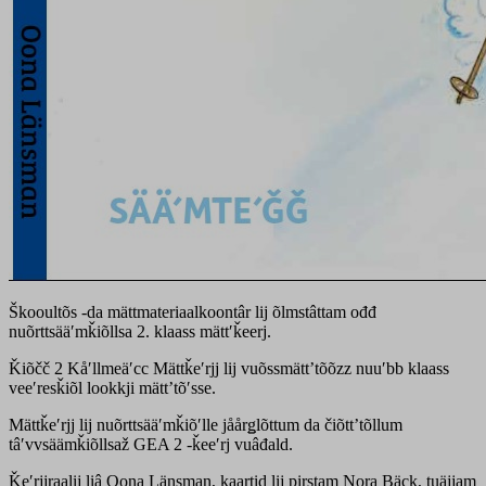
Škooultõs -da mättmateriaalkoontâr lij õlmstâttam ođđ
nuõrttsääʹmǩiõllsa 2. klaass mättʹǩeerj.
Ǩiõčč 2 Kåʹllmeäʹcc Mättǩeʹrjj lij vuõssmättʼtõõzz nuuʹbb klaass
veeʹresǩiõl lookkji mättʼtõʹsse.
Mättǩeʹrjj lij nuõrttsääʹmǩiõʹlle jåårǥlõttum da čiõttʼtõllum
tâʹvvsäämǩiõllsaž GEA 2 -ǩeeʹrj vuâđald.
Ǩeʹrjjraalij liâ Oona Länsman, kaartid lij pirstam Nora Bäck, tuäjjam