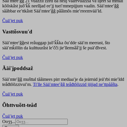
Sääʹmteeʹǧǧ 21 vuäzzliʹžžed da nellj väärrvuäzzla vaʹlljeet säʹmmlai
kõõskâst juõʹǩǩ neelljad eeʹjj tueiʹmmepijjum vaalin. Sääʹmteeʹǧǧ
sååbbar eeʹttkâstt Sääʹmteeʹǧǧ pââimõs mieʹrreemvääʹld.
Čuäʹjet puk
Vasttõsvuuʹd
Sääʹmteeʹǧǧest
reâuggap
juõʹǩǩka
õuʹdde
sääʹm meer
ast
, što
sääʹmǩiõlin da kulttuurâst leʹčči jieʹllemsââʹjj še puäʹđlvest.
Čuäʹjet puk
Ääiʹjpoddsaž
Sääʹmteʹǧǧ mušttal tååimees pirr mediaaʹje da jeärrsid jeäʹrbi mieʹldd
teâđtõõzzivuiʹm.
Tiʹlle Sääʹmteeʹǧǧ teâđtõõzzid jiijjad neʹttpååšta
.
Čuäʹjet puk
Õhttvuõtt-teâđ
Čuäʹjet puk
Ooʒʒ...