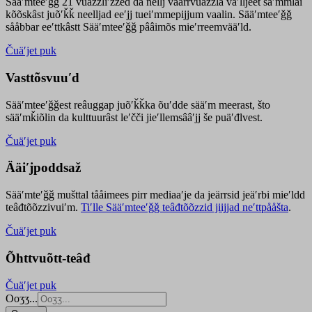
Sääʹmteeʹǧǧ 21 vuäzzliʹžžed da nellj väärrvuäzzla vaʹlljeet säʹmmlai
kõõskâst juõʹǩǩ neelljad eeʹjj tueiʹmmepijjum vaalin. Sääʹmteeʹǧǧ
sååbbar eeʹttkâstt Sääʹmteeʹǧǧ pââimõs mieʹrreemvääʹld.
Čuäʹjet puk
Vasttõsvuuʹd
Sääʹmteeʹǧǧest
reâuggap
juõʹǩǩka
õuʹdde
sääʹm meer
ast
, što
sääʹmǩiõlin da kulttuurâst leʹčči jieʹllemsââʹjj še puäʹđlvest.
Čuäʹjet puk
Ääiʹjpoddsaž
Sääʹmteʹǧǧ mušttal tååimees pirr mediaaʹje da jeärrsid jeäʹrbi mieʹldd
teâđtõõzzivuiʹm.
Tiʹlle Sääʹmteeʹǧǧ teâđtõõzzid jiijjad neʹttpååšta
.
Čuäʹjet puk
Õhttvuõtt-teâđ
Čuäʹjet puk
Ooʒʒ...