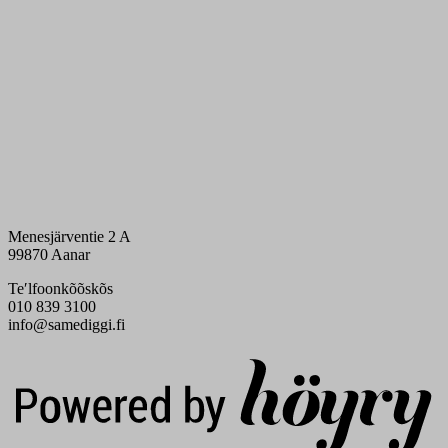
Menesjärventie 2 A
99870 Aanar
Teʹlfoonkõõskõs
010 839 3100
info@samediggi.fi
Digi- ja mainostoimisto Höyry Rovaniemi ja Oulu