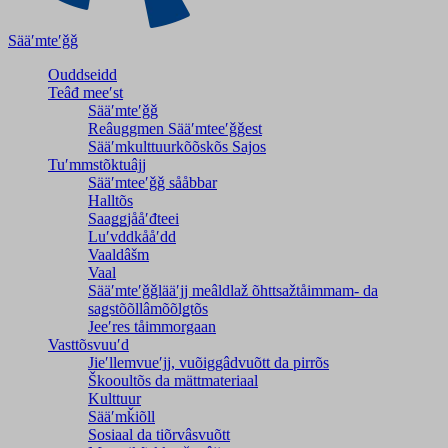
Sääʹmteʹǧǧ
Ouddseidd
Teâđ meeʹst
Sääʹmteʹǧǧ
Reâuggmen Sääʹmteeʹǧǧest
Sääʹmkulttuurkõõskõs Sajos
Tuʹmmstõktuâjj
Sääʹmteeʹǧǧ sååbbar
Halltõs
Saaǥǥjååʹđteei
Luʹvddkååʹdd
Vaaldâšm
Vaal
Sääʹmteʹǧǧlääʹjj meâldlaž õhttsažtåimmam- da
saǥstõõllâmõõlǥtõs
Jeeʹres tåimmorgaan
Vasttõsvuuʹd
Jieʹllemvueʹjj, vuõiggâdvuõtt da pirrõs
Škooultõs da mättmateriaal
Kulttuur
Sääʹmǩiõll
Sosiaal da tiõrvâsvuõtt