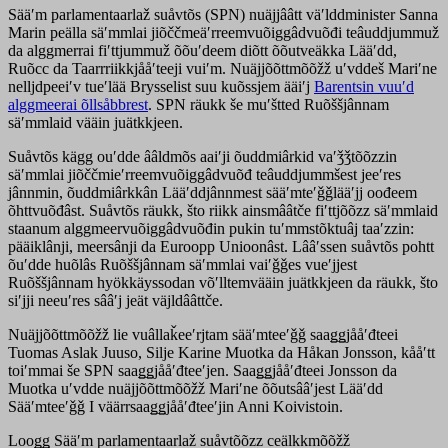
Sääʹm parlamentaarlaž suåvtõs (SPN) nuäjjââtt väʹlddminister Sanna
Marin peälla säʹmmlai jiõččmeäʹrreemvuõiggâdvuõđi teâuddjummuž
da alggmerrai fiʹttjummuž õõuʹdeem diõtt õõutveäkka Lääʹdd,
Ruõcc da Taarrriikkjååʹteeji vuiʹm. Nuäjjõõttmõõžž uʹvddeš Mariʹne
nelljdpeeiʹv tueʹlää Brysselist suu kuõssjem ääiʹj
Barentsin vuuʹd
alggmeerai õllsåbbrest
. SPN räukk še muʹštted Ruõššjânnam
säʹmmlaid vääin juätkkjeen.
Suåvtõs kägg ouʹdde ââldmõs aaiʹji õuddmiârkid vaʹǯǯtõõzzin
säʹmmlai jiõččmieʹrreemvuõiggâdvuõđ teâuddjummšest jeeʹres
jânnmin, õuddmiârkkân Lääʹddjânnmest sääʹmteʹǧǧlääʹjj oođeem
õhttvuõđâst. Suåvtõs räukk, što riikk ainsmââtče fiʹttjõõzz säʹmmlaid
staanum alggmeervuõiggâdvuõđin pukin tuʹmmstõktuâj taaʹzzin:
pääiklânji, meersânji da Euroopp Unioonâst. Lââʹssen suåvtõs pohtt
õuʹdde huõlâs Ruõššjânnam säʹmmlai vaiʹǧǧes vueʹjjest
Ruõššjânnam hyökkäyssodan võʹlltemvääin juätkkjeen da räukk, što
siʹjji neeuʹres sââʹj jeät väjldââttče.
Nuäjjõõttmõõžž lie vuâllaǩeeʹrjtam sääʹmteeʹǧǧ saaǥǥjååʹđteei
Tuomas Aslak Juuso, Silje Karine Muotka da Håkan Jonsson, kååʹtt
toiʹmmai še SPN saaǥǥjååʹđteeʹjen. Saaǥǥjååʹđteei Jonsson da
Muotka uʹvdde nuäjjõõttmõõžž Mariʹne õõutsââʹjest Lääʹdd
Sääʹmteeʹǧǧ I väärrsaaǥǥjååʹđteeʹjin Anni Koivistoin.
Looǥǥ Sääʹm parlamentaarlaž suåvtõõzz ceälkkmõõžž