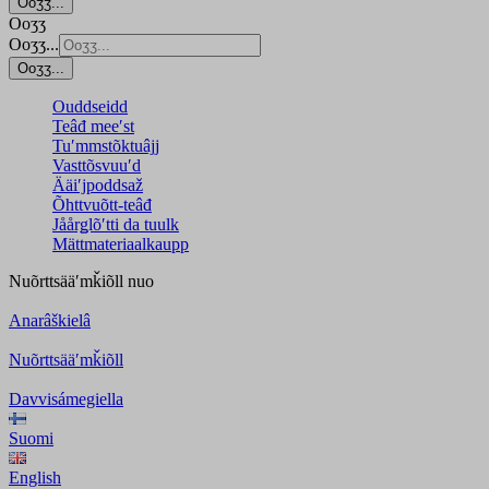
Ooʒʒ...
Ooʒʒ
Ooʒʒ...
Ooʒʒ...
Ouddseidd
Teâđ meeʹst
Tuʹmmstõktuâjj
Vasttõsvuuʹd
Ääiʹjpoddsaž
Õhttvuõtt-teâđ
Jåårǥlõʹtti da tuulk
Mättmateriaalkaupp
Nuõrttsääʹmǩiõll
nuo
Anarâškielâ
Nuõrttsääʹmǩiõll
Davvisámegiella
Suomi
English