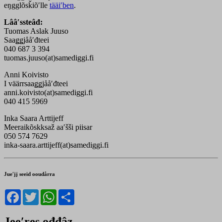
eŋgglõsǩiõʹlle
tääiʹben
.
Lââʹssteâđ:
Tuomas Aslak Juuso
Saaǥǥjååʹđteei
040 687 3 394
tuomas.juuso(at)samediggi.fi
Anni Koivisto
I väärrsaaǥǥjååʹđteei
anni.koivisto(at)samediggi.fi
040 415 5969
Inka Saara Arttijeff
Meeraikõskksaž aaʹšši piisar
050 574 7629
inka-saara.arttijeff(at)samediggi.fi
Jueʹjj seeid ooudårra
Facebook
Twitter
WhatsApp
Share
Jeeʹres ođđâz