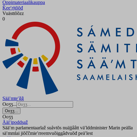
Oppimateriaalikauppa
Ǩeeʹrjtõõđ
Vuästtõõzz
0
Sääʹmteʹǧǧ
Ooʒʒ...
Ooʒʒ...
Ooʒʒ
Ääiʹjpoddsaž
Sääʹm parlamentaarlaž suåvtõs nuäjjââtt väʹlddminister Marin peälla
säʹmmlai jiõččmieʹrreemvuõiggâdvuõđ peäʹlest