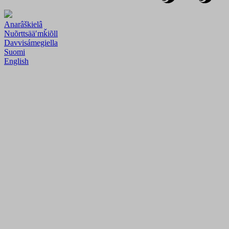
Anarâškielâ
Nuõrttsääʹmǩiõll
Davvisámegiella
Suomi
English