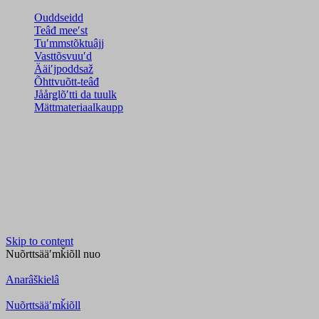
Ouddseidd
Teâđ meeʹst
Tuʹmmstõktuâjj
Vasttõsvuuʹd
Ääiʹjpoddsaž
Õhttvuõtt-teâđ
Jåårǥlõʹtti da tuulk
Mättmateriaalkaupp
Skip to content
Nuõrttsääʹmǩiõll
nuo
Anarâškielâ
Nuõrttsääʹmǩiõll