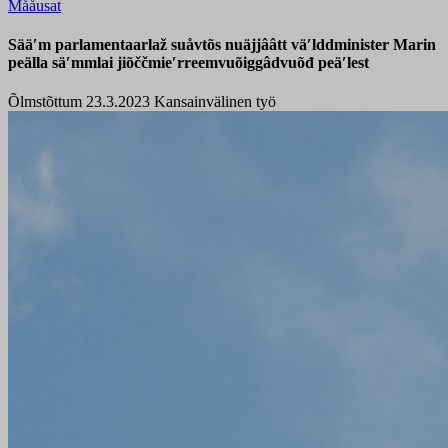
Mååusat
Sääʹm parlamentaarlaž suåvtõs nuäjjââtt väʹlddminister Marin
peälla säʹmmlai jiõččmieʹrreemvuõiggâdvuõđ peäʹlest
Õlmstõttum 23.3.2023
Kansainvälinen työ