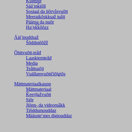
Kulttuur
Sääʹmǩiõll
Sosiaal da tiõrvâsvuõtt
Meeraikõskksaž tuâjj
Päärna da nuõr
Haʹŋǩǩõõzz
Ääiʹjpoddsaž
Šõddmõõžž
Õhttvuõtt-teâđ
Laasktemteâđ
Media
Teâttsuõjj
Vuällamvuõttčiõlǥtõs
Mättmateriaalkaupp
Mättmateriaal
Ǩeerjlažvuõtt
Siõr
Jiõnn- da videoruâkk
Tiõddumouddaz
Määusteʹmes digiouddaz