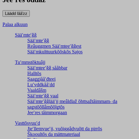
Palaa alkuun
Sääʹmteʹǧǧ
Sääʹmteʹǧǧ
Reâuggmen Sääʹmteeʹǧǧest
Sääʹmkulttuurkõõskõs Sajos
Tuʹmmstõktuâjj
Sääʹmteeʹǧǧ sååbbar
Halltõs
Saaǥǥjååʹđteei
Luʹvddkååʹdd
Vaaldâšm
Sääʹmteʹǧǧ vaal
Sääʹmteʹǧǧlääʹjj meâldlaž õhttsažtåimmam- da
saǥstõõllâmõõlǥtõs
Jeeʹres tåimmorgaan
Vasttõsvuuʹd
Jieʹllemvueʹjj, vuõiggâdvuõtt da pirrõs
Škooultõs da mättmateriaal