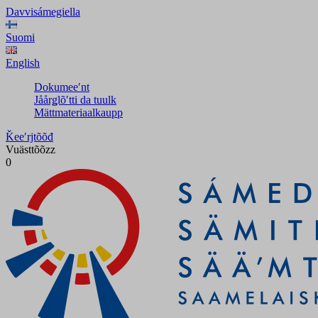
Davvisámegiella
Suomi
English
Dokumeeʹnt
Jåårǥlõʹtti da tuulk
Mättmateriaalkaupp
Ǩeeʹrjtõõđ
Vuästtõõzz
0