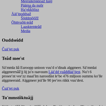
Meeraikõskksaž tuâjj
Päärna da nuõr
Haʹŋǩǩõõzz
Ääiʹjpoddsaž
Šõddmõõžž
Õhttvuõtt-teâđ
Laasktemteâđ
Media
Ouddseidd
Čuäʹjet puk
Teâđ meeʹst
Säʹmmla liâ Euroopp unioon vuuʹd oʹdinak alggmeer. Säʹmmlai
alggmeersââʹjj lij juʹn raavuum
Lääʹdd vuâđđlääʹjjest
. Nuʹt 6
proseeʹnt veeʹzz maaiʹlm naroodâst leʹbe 476 miljoon oummu koʹlle
alggmeeraid. Alggmeer jeäʹlle 90 jeeʹres riikk vuuʹdest.
Čuäʹjet puk
Tuʹmmstõktuâjj