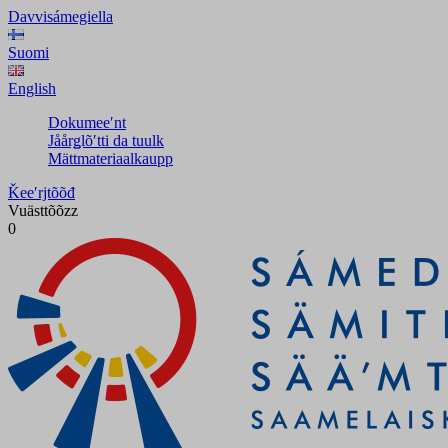
Davvisámegiella
Suomi
English
Dokumeeʹnt
Jåårǥlõʹtti da tuulk
Mättmateriaalkaupp
Ǩeeʹrjtõõđ
Vuästtõõzz
0