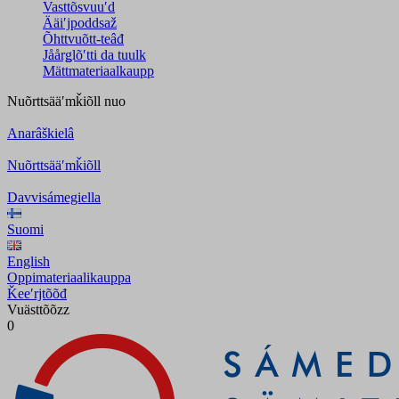
Vasttõsvuuʹd
Ääiʹjpoddsaž
Õhttvuõtt-teâđ
Jåårǥlõʹtti da tuulk
Mättmateriaalkaupp
Nuõrttsääʹmǩiõll
nuo
Anarâškielâ
Nuõrttsääʹmǩiõll
Davvisámegiella
Suomi
English
Oppimateriaalikauppa
Ǩeeʹrjtõõđ
Vuästtõõzz
0