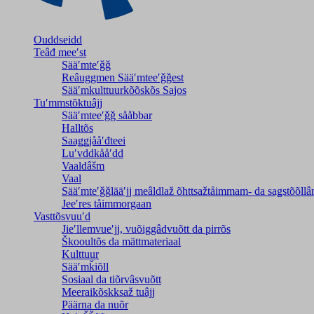
Ouddseidd
Teâđ meeʹst
Sääʹmteʹǧǧ
Reâuggmen Sääʹmteeʹǧǧest
Sääʹmkulttuurkõõskõs Sajos
Tuʹmmstõktuâjj
Sääʹmteeʹǧǧ sååbbar
Halltõs
Saaǥǥjååʹđteei
Luʹvddkååʹdd
Vaaldâšm
Vaal
Sääʹmteʹǧǧlääʹjj meâldlaž õhttsažtåimmam- da saǥstõõll
Jeeʹres tåimmorgaan
Vasttõsvuuʹd
Jieʹllemvueʹjj, vuõiggâdvuõtt da pirrõs
Škooultõs da mättmateriaal
Kulttuur
Sääʹmǩiõll
Sosiaal da tiõrvâsvuõtt
Meeraikõskksaž tuâjj
Päärna da nuõr