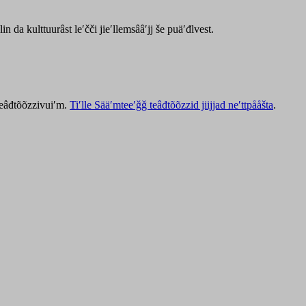
lin da kulttuurâst leʹčči jieʹllemsââʹjj še puäʹđlvest.
 teâđtõõzzivuiʹm.
Tiʹlle Sääʹmteeʹǧǧ teâđtõõzzid jiijjad neʹttpååšta
.