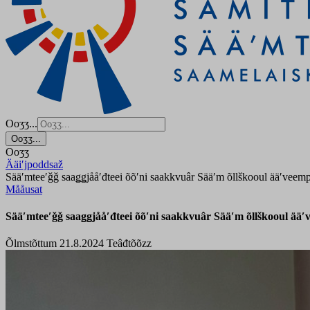
Ooʒʒ...
Ooʒʒ...
Ooʒʒ
Ääiʹjpoddsaž
Sääʹmteeʹǧǧ saaǥǥjååʹđteei õõʹni saakkvuâr Sääʹm õllškooul ääʹvee
Mååusat
Sääʹmteeʹǧǧ saaǥǥjååʹđteei õõʹni saakkvuâr Sääʹm õllškooul ä
Õlmstõttum 21.8.2024
Teâđtõõzz