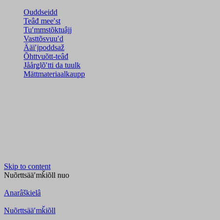
Ouddseidd
Teâđ meeʹst
Tuʹmmstõktuâjj
Vasttõsvuuʹd
Ääiʹjpoddsaž
Õhttvuõtt-teâđ
Jåårǥlõʹtti da tuulk
Mättmateriaalkaupp
Skip to content
Nuõrttsääʹmǩiõll
nuo
Anarâškielâ
Nuõrttsääʹmǩiõll