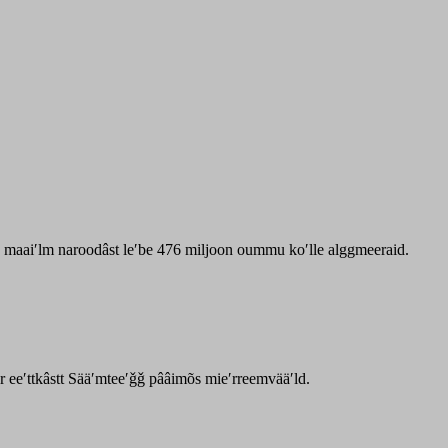
zz maaiʹlm naroodâst leʹbe 476 miljoon oummu koʹlle alggmeeraid.
ar eeʹttkâstt Sääʹmteeʹǧǧ pââimõs mieʹrreemvääʹld.