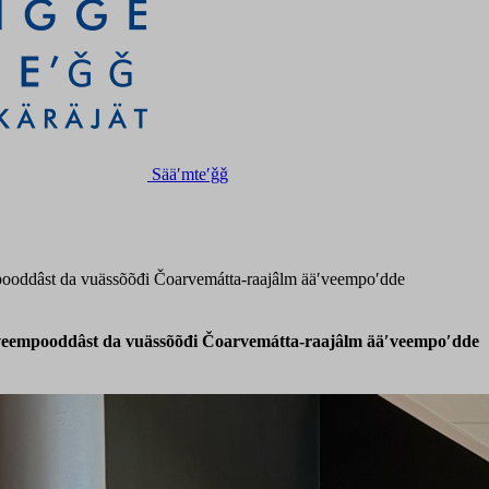
Sääʹmteʹǧǧ
mpooddâst da vuässõõđi Čoarvemátta-raajâlm ääʹveempoʹdde
äʹveempooddâst da vuässõõđi Čoarvemátta-raajâlm ääʹveempoʹdde