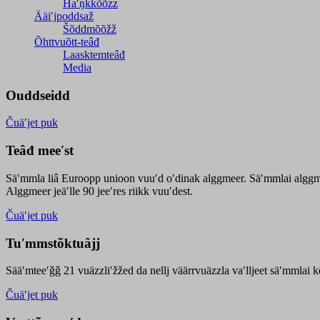
Haʹŋǩǩõõzz
Ääiʹjpoddsaž
Šõddmõõžž
Õhttvuõtt-teâđ
Laasktemteâđ
Media
Ouddseidd
Čuäʹjet puk
Teâđ meeʹst
Säʹmmla liâ Euroopp unioon vuuʹd oʹdinak alggmeer. Säʹmmlai alggme
Alggmeer jeäʹlle 90 jeeʹres riikk vuuʹdest.
Čuäʹjet puk
Tuʹmmstõktuâjj
Sääʹmteeʹǧǧ 21 vuäzzliʹžžed da nellj väärrvuäzzla vaʹlljeet säʹmmlai 
Čuäʹjet puk