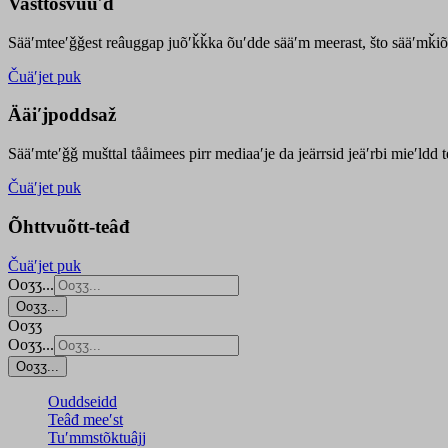
Vasttõsvuuʹd
Sääʹmteeʹǧǧest
reâuggap
juõʹǩǩka
õuʹdde
sääʹm meer
ast
, što sääʹmǩiõ
Čuäʹjet puk
Ääiʹjpoddsaž
Sääʹmteʹǧǧ mušttal tååimees pirr mediaaʹje da jeärrsid jeäʹrbi mieʹldd
Čuäʹjet puk
Õhttvuõtt-teâđ
Čuäʹjet puk
Ooʒʒ...
Ooʒʒ...
Ooʒʒ
Ooʒʒ...
Ooʒʒ...
Ouddseidd
Teâđ meeʹst
Tuʹmmstõktuâjj