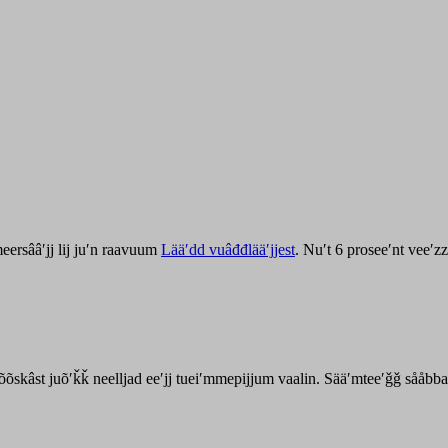
ersââʹjj lij juʹn raavuum
Lääʹdd vuâđđlääʹjjest
. Nuʹt 6 proseeʹnt veeʹ
kõõskâst juõʹǩǩ neelljad eeʹjj tueiʹmmepijjum vaalin. Sääʹmteeʹǧǧ sååbb