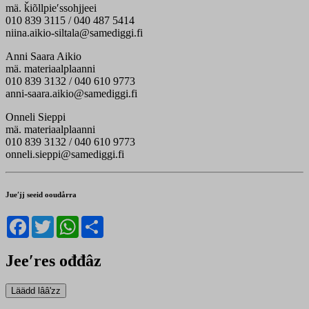
mä. ǩiõllpieʹssohjjeei
010 839 3115 / 040 487 5414
niina.aikio-siltala@samediggi.fi
Anni Saara Aikio
mä. materiaalplaanni
010 839 3132 / 040 610 9773
anni-saara.aikio@samediggi.fi
Onneli Sieppi
mä. materiaalplaanni
010 839 3132 / 040 610 9773
onneli.sieppi@samediggi.fi
Jueʹjj seeid ooudårra
Facebook
Twitter
WhatsApp
Share
Jeeʹres ođđâz