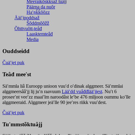
Meeraikõskksaž tuâjj
Päärna da nuõr
Haʹŋǩǩõõzz
Ääiʹjpoddsaž
Šõddmõõžž
Õhttvuõtt-teâđ
Laasktemteâđ
Media
Ouddseidd
Čuäʹjet puk
Teâđ meeʹst
Säʹmmla liâ Euroopp unioon vuuʹd oʹdinak alggmeer. Säʹmmlai
alggmeersââʹjj lij juʹn raavuum
Lääʹdd vuâđđlääʹjjest
. Nuʹt 6
proseeʹnt veeʹzz maaiʹlm naroodâst leʹbe 476 miljoon oummu koʹlle
alggmeeraid. Alggmeer jeäʹlle 90 jeeʹres riikk vuuʹdest.
Čuäʹjet puk
Tuʹmmstõktuâjj