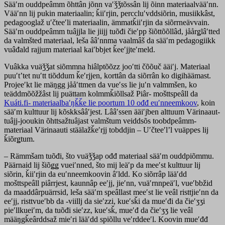
Sääʹm ouddpeâmm õhttân jõnn vaʹǯǯtõssân lij õinn materiaalvääʹnn.
Vääʹnn lij pukin materiaalin; ǩiiʹrjin, perccluʹvddsiõrin, musiikkâst,
pedagooglaž uʹčteeʹli materiaalin, ämmatǩiiʹrjin da siõrrneävvain.
Sääʹm ouddpeâmm tuâjjla lie jiijj tuõđi čieʹpp šiõttõõllâd, jåårǥlâʹtted
da valmšted materiaal, leša ââʹnnma vaalmâš da sääʹm pedagogiikk
vuâđald rajjum materiaal kaiʹbbjet ǩeeʹjjteʹmeld.
Vuâkka vuäǯǯat siõmmna hiâlptõõzz jooʹtti čõõuč ääiʹj. Materiaal
puuʹtʼtet nuʹtt tiõddum ǩeʹrjjen, korttân da siõrrân ko digihäämast.
Projeeʹkt lie mäŋgg jååʹttmen da vueʹss lie juʹn valmmšen, ko
teäddmõõžžâst lij puättam kolmmǩiõllsaž Piâr- mošttspeâll da
Kuáti.fi- materiaalbaʹŋǩǩe lie poortum 10 ođđ euʹnneemkoov
, koin
sääʹm kulttuur lij kõskksââʹjest. Lââʹssen ääiʹjben alttuum Värinaaut-
tuâjj-jooukin õhttsažtuâjast valmštum veiddsõs toobdpeâmm-
materiaal Värinaauti stäälažǩeʹrjj tobddjin – Uʹčteeʹl’l vuäppes lij
ǩiõrǥtum.
– Rämmšam tuõđi, što vuäǯǯap ođđ materiaal sääʹm ouddpiõmmu.
Päärnaid lij šiõǥǥ vueiʹnned, što mij leäʹp da meeʹst kulttuur lij
siõrin, ǩiiʹrjin da euʹnneemkoovin âʹldd. Ko siõrrâp lääʹdd
mošttspeâll piârrjest, kaunnâp eeʹjj, jieʹnn, vuäʹrnnpeäʹl, vueʹbbžid
da maaddârpuärrsid, leša sääʹm speâllast meeʹst lie veâl risttjieʹnn da
eeʹjj, risttvueʹbb da -viillj da sieʹzzi, kueʹsǩi da mueʹđi da čieʹʒʒi
pieʹllkueiʹm, da tuõđi sieʹzz, kueʹsǩ, mueʹđ da čieʹʒʒ lie veâl
määŋgǩeârddsaž mieʹri lääʹdd spiõllu veʹrddeeʹl. Koovin mueʹđđ