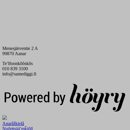
Menesjärventie 2 A
99870 Aanar
Teʹlfoonkõõskõs
010 839 3100
info@samediggi.fi
Digi- ja mainostoimisto Höyry Rovaniemi ja Oulu
Anarâškielâ
Nuõrttsääʹmǩiõll