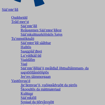
Sääʹmteʹǧǧ
Ouddseidd
Teâđ meeʹst
Sääʹmteʹǧǧ
Reâuggmen Sääʹmteeʹǧǧest
Sääʹmkulttuurkõõskõs Sajos
Tuʹmmstõktuâjj
Sääʹmteeʹǧǧ sååbbar
Halltõs
Saaǥǥjååʹđteei
Luʹvddkååʹdd
Vaaldâšm
Vaal
Sääʹmteʹǧǧlääʹjj meâldlaž õhttsažtåimmam- da
saǥstõõllâmõõlǥtõs
Jeeʹres tåimmorgaan
Vasttõsvuuʹd
Jieʹllemvueʹjj, vuõiggâdvuõtt da pirrõs
Škooultõs da mättmateriaal
Kulttuur
Sääʹmǩiõll
Sosiaal da tiõrvâsvuõtt