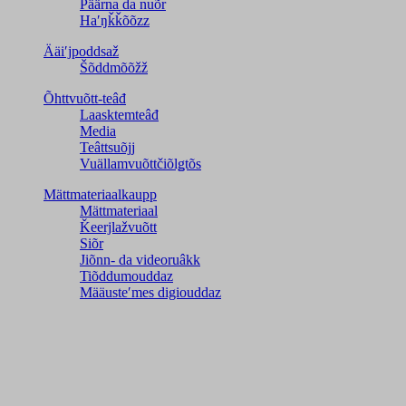
Päärna da nuõr
Haʹŋǩǩõõzz
Ääiʹjpoddsaž
Šõddmõõžž
Õhttvuõtt-teâđ
Laasktemteâđ
Media
Teâttsuõjj
Vuällamvuõttčiõlǥtõs
Mättmateriaalkaupp
Mättmateriaal
Ǩeerjlažvuõtt
Siõr
Jiõnn- da videoruâkk
Tiõddumouddaz
Määusteʹmes digiouddaz