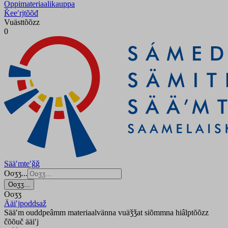
Oppimateriaalikauppa
Ǩeeʹrjtõõđ
Vuästtõõzz
0
Sääʹmteʹǧǧ
Ooʒʒ...
Ooʒʒ...
Ooʒʒ
Ääiʹjpoddsaž
Sääʹm ouddpeâmm materiaalvänna vuäǯǯat siõmmna hiâlptõõzz
čõõuč ääiʹj