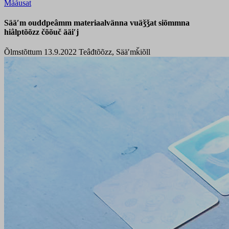
Mååusat
Sääʹm ouddpeâmm materiaalvänna vuäǯǯat siõmmna
hiâlptõõzz čõõuč ääiʹj
Õlmstõttum 13.9.2022
Teâđtõõzz, Sääʹmǩiõll