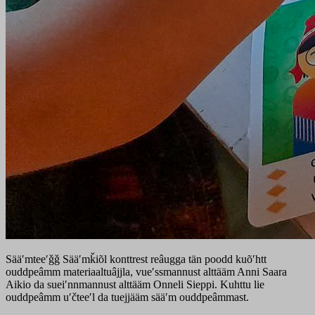
Sääʹmteeʹǧǧ Sääʹmǩiõl konttrest reâugga tän poodd kuõʹhtt
ouddpeâmm materiaaltuâjjla, vueʹssmannust alttääm Anni Saara
Aikio da sueiʹnnmannust alttääm Onneli Sieppi. Kuhttu lie
ouddpeâmm uʹčteeʹl da tuejjääm sääʹm ouddpeâmmast.