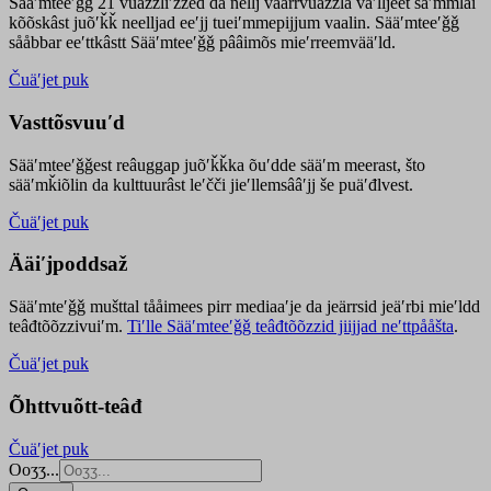
Sääʹmteeʹǧǧ 21 vuäzzliʹžžed da nellj väärrvuäzzla vaʹlljeet säʹmmlai
kõõskâst juõʹǩǩ neelljad eeʹjj tueiʹmmepijjum vaalin. Sääʹmteeʹǧǧ
sååbbar eeʹttkâstt Sääʹmteeʹǧǧ pââimõs mieʹrreemvääʹld.
Čuäʹjet puk
Vasttõsvuuʹd
Sääʹmteeʹǧǧest
reâuggap
juõʹǩǩka
õuʹdde
sääʹm meer
ast
, što
sääʹmǩiõlin da kulttuurâst leʹčči jieʹllemsââʹjj še puäʹđlvest.
Čuäʹjet puk
Ääiʹjpoddsaž
Sääʹmteʹǧǧ mušttal tååimees pirr mediaaʹje da jeärrsid jeäʹrbi mieʹldd
teâđtõõzzivuiʹm.
Tiʹlle Sääʹmteeʹǧǧ teâđtõõzzid jiijjad neʹttpååšta
.
Čuäʹjet puk
Õhttvuõtt-teâđ
Čuäʹjet puk
Ooʒʒ...