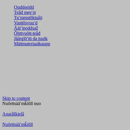
Ouddseidd
Teâđ meeʹst
Tuʹmmstõktuâjj
Vasttõsvuuʹd
Ääiʹjpoddsaž
Õhttvuõtt-teâđ
Jåårǥlõʹtti da tuulk
Mättmateriaalkaupp
Skip to content
Nuõrttsääʹmǩiõll
nuo
Anarâškielâ
Nuõrttsääʹmǩiõll