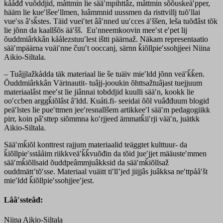
kååđđ vuõddjid, måttmin lie sääʹmpihttâz, måttmin sõõuskeäʹpper,
hääm lie kueʹlšeeʹllmen, luâmmnid uussmen da risttvillj tuõʹllai
vueʹss âʹsǩstes. Täid vueiʹtet ââʹnned uuʹcces äʹššen, leša tuõđâst tõk
lie jõnn da kaallšõs ääʹšš. Euʹnneemkoovin meeʹst eʹpet lij
õuddmiârkkân kåålezstuuʹlest ištti päärnaž. Näkam representaatio
sääʹmpäärna vuäiʹnne čuuʹt ooccanj, särnn ǩiõllpieʹssohjjeei Niina
Aikio-Siltala.
– Tuâjjlažkådda täk materiaal lie še tuäiv mieʹldd jõnn veäʹǩǩen.
Õuddmiârkkân Värinautit- tuâjj-jooukin õhttsažtuâjast tuejjuum
materiaalâst meeʹst lie jiânnai tobddjid kuulli sääʹn, kookk lie
ooʹccben arggǩiõlâst âʹldd. Kuáti.fi- seeidai õõl vuâđđuum blogid
peäʹlstes lie pueʹttmen jeeʹresnallšem artikkeeʹl sääʹm pedagogiikk
pirr, koin pâʹsttep siõmmna koʹrjjeed ämmatǩiiʹrji vääʹn, juätkk
Aikio-Siltala.
Sääʹmǩiõl konttrest rajjum materiaalid teäggtet kulttuur- da
ǩiõllpieʹsstååim riikkveäʹǩǩvuõđin da tõid jueʹjjet määusteʹmmen
sääʹmǩiõllsaid õuddpeâmmjuâkksid da sääʹmǩiõllsaž
ouddmättʼtõʹsse. Materiaal vuäitt tiʹllʼjed jiijjâs juâkksa neʹttpååʹšt
mieʹldd ǩiõllpieʹssohjjeeʹjest.
Lââʹssteâđ:
Niina Aikio-Siltala