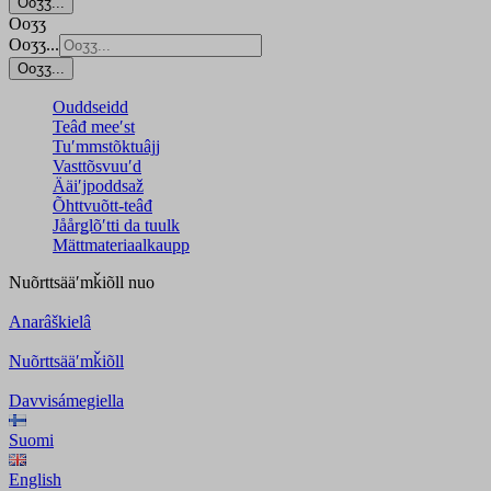
Ooʒʒ...
Ooʒʒ
Ooʒʒ...
Ooʒʒ...
Ouddseidd
Teâđ meeʹst
Tuʹmmstõktuâjj
Vasttõsvuuʹd
Ääiʹjpoddsaž
Õhttvuõtt-teâđ
Jåårǥlõʹtti da tuulk
Mättmateriaalkaupp
Nuõrttsääʹmǩiõll
nuo
Anarâškielâ
Nuõrttsääʹmǩiõll
Davvisámegiella
Suomi
English