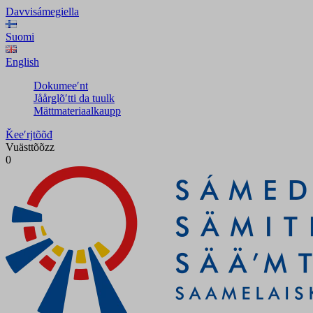
Davvisámegiella
Suomi
English
Dokumeeʹnt
Jåårǥlõʹtti da tuulk
Mättmateriaalkaupp
Ǩeeʹrjtõõđ
Vuästtõõzz
0