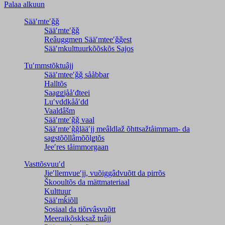
Palaa alkuun
Sääʹmteʹǧǧ
Sääʹmteʹǧǧ
Reâuggmen Sääʹmteeʹǧǧest
Sääʹmkulttuurkõõskõs Sajos
Tuʹmmstõktuâjj
Sääʹmteeʹǧǧ sååbbar
Halltõs
Saaǥǥjååʹđteei
Luʹvddkååʹdd
Vaaldâšm
Sääʹmteʹǧǧ vaal
Sääʹmteʹǧǧlääʹjj meâldlaž õhttsažtåimmam- da
saǥstõõllâmõõlǥtõs
Jeeʹres tåimmorgaan
Vasttõsvuuʹd
Jieʹllemvueʹjj, vuõiggâdvuõtt da pirrõs
Škooultõs da mättmateriaal
Kulttuur
Sääʹmǩiõll
Sosiaal da tiõrvâsvuõtt
Meeraikõskksaž tuâjj