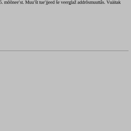
. mõõneeʹst. Muuʹšt tueʹjjeed še veerǥlaž addrõsmuuttâs. Vuäitak