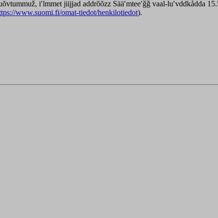
luõvtummuž, iʹlmmet jiijjad addrõõzz Sääʹmteeʹǧǧ vaal-luʹvddkådda 15.5
ttps://www.suomi.fi/omat-tiedot/henkilotiedot
).