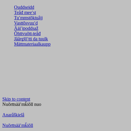
Ouddseidd
Teâđ meeʹst
Tuʹmmstõktuâjj
Vasttõsvuuʹd
Ääiʹjpoddsaž
Õhttvuõtt-teâđ
Jåårǥlõʹtti da tuulk
Mättmateriaalkaupp
Skip to content
Nuõrttsääʹmǩiõll
nuo
Anarâškielâ
Nuõrttsääʹmǩiõll