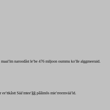
zz maaiʹlm naroodâst leʹbe 476 miljoon oummu koʹlle alggmeeraid.
ar eeʹttkâstt Sääʹmteeʹǧǧ pââimõs mieʹrreemvääʹld.