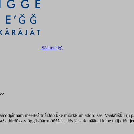
Sääʹmteʹǧǧ
õzz
äʹddjânnam meerteâttriâžldõʹǩǩe miõrkkum addrõʹsse. Vaaläʹššǩiiʹrji pååʹ
 addrõõzz viõǥǥâståårrmõõžžâst. Jõs jälstak määttai leʹbe tuâj diõtt jee