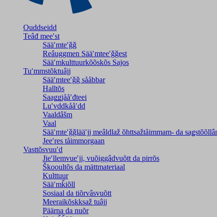
Ouddseidd
Teâđ meeʹst
Sääʹmteʹǧǧ
Reâuggmen Sääʹmteeʹǧǧest
Sääʹmkulttuurkõõskõs Sajos
Tuʹmmstõktuâjj
Sääʹmteeʹǧǧ sååbbar
Halltõs
Saaǥǥjååʹđteei
Luʹvddkååʹdd
Vaaldâšm
Vaal
Sääʹmteʹǧǧlääʹjj meâldlaž õhttsažtåimmam- da saǥstõõll
Jeeʹres tåimmorgaan
Vasttõsvuuʹd
Jieʹllemvueʹjj, vuõiggâdvuõtt da pirrõs
Škooultõs da mättmateriaal
Kulttuur
Sääʹmǩiõll
Sosiaal da tiõrvâsvuõtt
Meeraikõskksaž tuâjj
Päärna da nuõr