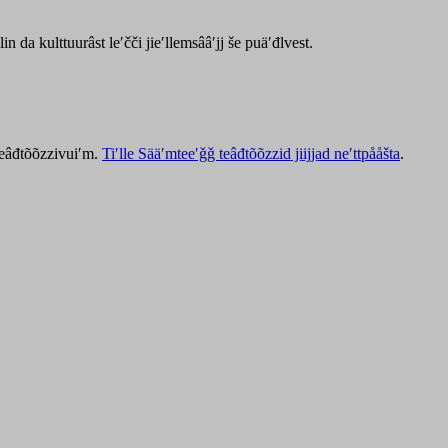
lin da kulttuurâst leʹčči jieʹllemsââʹjj še puäʹđlvest.
 teâđtõõzzivuiʹm.
Tiʹlle Sääʹmteeʹǧǧ teâđtõõzzid jiijjad neʹttpååšta
.