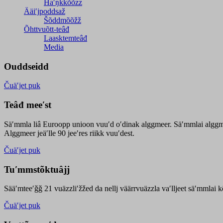
Haʹŋǩǩõõzz
Ääiʹjpoddsaž
Šõddmõõžž
Õhttvuõtt-teâđ
Laasktemteâđ
Media
Ouddseidd
Čuäʹjet puk
Teâđ meeʹst
Säʹmmla liâ Euroopp unioon vuuʹd oʹdinak alggmeer. Säʹmmlai alggme
Alggmeer jeäʹlle 90 jeeʹres riikk vuuʹdest.
Čuäʹjet puk
Tuʹmmstõktuâjj
Sääʹmteeʹǧǧ 21 vuäzzliʹžžed da nellj väärrvuäzzla vaʹlljeet säʹmmlai 
Čuäʹjet puk