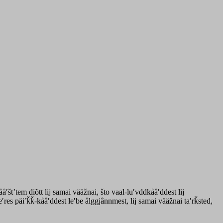
štʼtem diõtt lij samai vääžnai, što vaal-luʹvddkååʹddest lij
ʹres päiʹǩǩ-kååʹddest leʹbe ålggjânnmest, lij samai vääžnai taʹrǩsted,