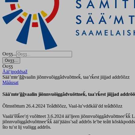
Ooʒʒ...
Ooʒʒ...
Ooʒʒ
Ääiʹjpoddsaž
Sää’mte’ǧǧvaalin jiõnnvuõiggâdvuõttneǩ, taa’rǩest jiijjad addrõõzz
Mååusat
Sää'mte'ǧǧvaalin jiõnnvuõiggâdvuõttneǩ, taa'rǩest jiijjad addrõ
Õlmstõttum 26.4.2024
Teâđtõõzz, Vaal-luʹvddkååʹdd teâđtõõzz
Vaaläʹššǩeeʹrj vuõltteet 3.6.2024 ääʹljeen jiõnnvuõiggâdvuõttneeʹǩǩ Lä
jiõnnvuõiggâdvuõttneeʹǩǩ ääiʹjtäässʼsaž addrõs leʹbe teâtt kõskkpoddsaž
što tuʹst lij vuõigg addrõs.