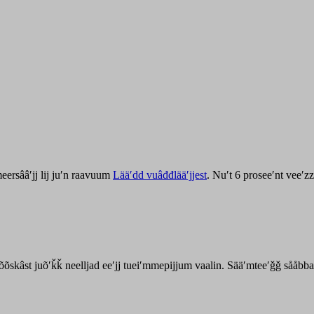
ersââʹjj lij juʹn raavuum
Lääʹdd vuâđđlääʹjjest
. Nuʹt 6 proseeʹnt veeʹ
kõõskâst juõʹǩǩ neelljad eeʹjj tueiʹmmepijjum vaalin. Sääʹmteeʹǧǧ sååbb