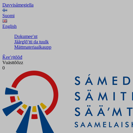
Davvisámegiella
Suomi
English
Dokumeeʹnt
Jåårǥlõʹtti da tuulk
Mättmateriaalkaupp
Ǩeeʹrjtõõđ
Vuästtõõzz
0