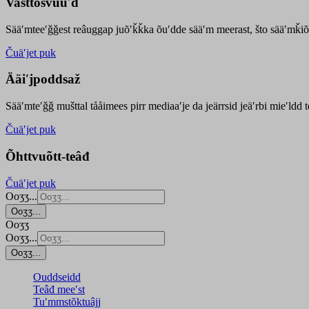
Vasttõsvuuʹd
Sääʹmteeʹǧǧest
reâuggap
juõʹǩǩka
õuʹdde
sääʹm meer
ast
, što sääʹmǩiõ
Čuäʹjet puk
Ääiʹjpoddsaž
Sääʹmteʹǧǧ mušttal tååimees pirr mediaaʹje da jeärrsid jeäʹrbi mieʹldd
Čuäʹjet puk
Õhttvuõtt-teâđ
Čuäʹjet puk
Ooʒʒ...
Ooʒʒ...
Ooʒʒ
Ooʒʒ...
Ooʒʒ...
Ouddseidd
Teâđ meeʹst
Tuʹmmstõktuâjj