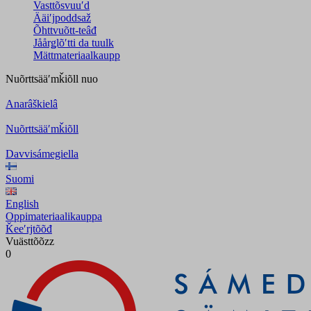
Vasttõsvuuʹd
Ääiʹjpoddsaž
Õhttvuõtt-teâđ
Jåårǥlõʹtti da tuulk
Mättmateriaalkaupp
Nuõrttsääʹmǩiõll
nuo
Anarâškielâ
Nuõrttsääʹmǩiõll
Davvisámegiella
Suomi
English
Oppimateriaalikauppa
Ǩeeʹrjtõõđ
Vuästtõõzz
0