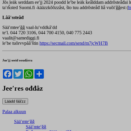
Jõs leäk serddam eeʹjj 2024 poodd leʹbe leäk ǩeâlddam addrõsteâđai 
taʹrǩsted Suomi.fi -kääzzkõõzzâst, što tuu addrõsteâđ liâ vuõiʹǧǧest (
h
Lââʹssteâđ
Sääʹmteeʹǧǧ vaal-luʹvddkåʹdd
teʹl. 044 720 3106, 044 700 4150, 040 775 2443
vaalit@samediggi.fi
leʹbe tuõrvvpååʹštin
https://secmail.com/send/m7jcWH7B
Jueʹjj seeid ooudårra
Facebook
Twitter
WhatsApp
Share
Jeeʹres ođđâz
Palaa alkuun
Sääʹmteʹǧǧ
Sääʹmteʹǧǧ