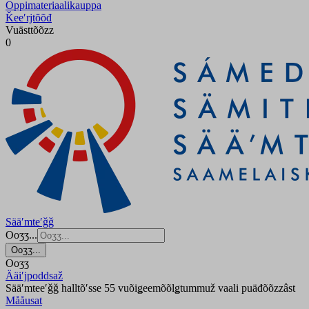
Oppimateriaalikauppa
Ǩeeʹrjtõõđ
Vuästtõõzz
0
Sääʹmteʹǧǧ
Ooʒʒ...
Ooʒʒ...
Ooʒʒ
Ääiʹjpoddsaž
Sääʹmteeʹǧǧ halltõʹsse 55 vuõiǥeemõõlǥtummuž vaali puäđõõzzâst
Mååusat