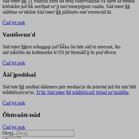
Sääʹmteeʹǧǧ 21 vuäzzliʹžžed da nellj väärrvuäzzla vaʹlljeet säʹmmlai
kõõskâst juõʹǩǩ neelljad eeʹjj tueiʹmmepijjum vaalin. Sääʹmteeʹǧǧ
sååbbar eeʹttkâstt Sääʹmteeʹǧǧ pââimõs mieʹrreemvääʹld.
Čuäʹjet puk
Vasttõsvuuʹd
Sääʹmteeʹǧǧest
reâuggap
juõʹǩǩka
õuʹdde
sääʹm meer
ast
, što
sääʹmǩiõlin da kulttuurâst leʹčči jieʹllemsââʹjj še puäʹđlvest.
Čuäʹjet puk
Ääiʹjpoddsaž
Sääʹmteʹǧǧ mušttal tååimees pirr mediaaʹje da jeärrsid jeäʹrbi mieʹldd
teâđtõõzzivuiʹm.
Tiʹlle Sääʹmteeʹǧǧ teâđtõõzzid jiijjad neʹttpååšta
.
Čuäʹjet puk
Õhttvuõtt-teâđ
Čuäʹjet puk
Ooʒʒ...