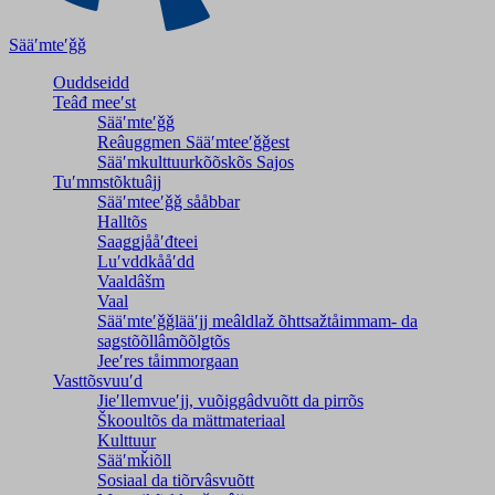
Sääʹmteʹǧǧ
Ouddseidd
Teâđ meeʹst
Sääʹmteʹǧǧ
Reâuggmen Sääʹmteeʹǧǧest
Sääʹmkulttuurkõõskõs Sajos
Tuʹmmstõktuâjj
Sääʹmteeʹǧǧ sååbbar
Halltõs
Saaǥǥjååʹđteei
Luʹvddkååʹdd
Vaaldâšm
Vaal
Sääʹmteʹǧǧlääʹjj meâldlaž õhttsažtåimmam- da
saǥstõõllâmõõlǥtõs
Jeeʹres tåimmorgaan
Vasttõsvuuʹd
Jieʹllemvueʹjj, vuõiggâdvuõtt da pirrõs
Škooultõs da mättmateriaal
Kulttuur
Sääʹmǩiõll
Sosiaal da tiõrvâsvuõtt