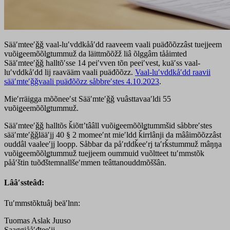
Sääʹmteeʹǧǧ vaal-luʹvddkååʹdd raaveem vaali puäđõõzzâst tuejjeem
vuõiǥeemõõlǥtummuž da läittmõõžž liâ õlggâm tååimted
Sääʹmteeʹǧǧ halltõʹsse 14 peiʹvven tõn peeiʹvest, kuäʹss vaal-
luʹvddkåʹdd lij raavääm vaali puäđõõzz.
Vaal-luʹvddkåʹdd raavii
sääʹmteʹǧǧvaali puäđõõzz såbbreʹstes 4.10.2023
.
Mieʹrräigga mõõneeʹst Sääʹmteʹǧǧ vuâsttavaaʹldi 55
vuõiǥeemõõlǥtummuž.
Sääʹmteeʹǧǧ halltõs ǩiõttʼtââll vuõiǥeemõõlǥtummšid såbbreʹstes
sääʹmteʹǧǧlääʹjj 40 § 2 momeeʹnt mieʹldd ǩirrlânji da mââimõõzzâst
ouddâl vaaleeʹjj loopp. Såbbar da påʹrddǩeeʹrj taʹrǩstummuž mâŋŋa
vuõiǥeemõõlǥtummuž tuejjeem oummuid vuõltteet tuʹmmstõk
pååʹštin tuõđštemnallšeʹmmen teâttanouddmõššân.
Lââʹssteâđ:
Tuʹmmstõktuâj beäʹlnn:
Tuomas Aslak Juuso
Saaǥǥjååʹđteeʹjj