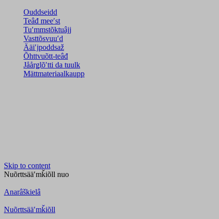
Ouddseidd
Teâđ meeʹst
Tuʹmmstõktuâjj
Vasttõsvuuʹd
Ääiʹjpoddsaž
Õhttvuõtt-teâđ
Jåårǥlõʹtti da tuulk
Mättmateriaalkaupp
Skip to content
Nuõrttsääʹmǩiõll
nuo
Anarâškielâ
Nuõrttsääʹmǩiõll