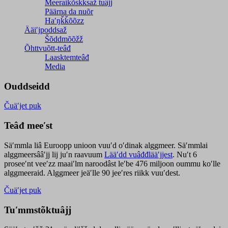
Meeraikõskksaž tuâjj
Päärna da nuõr
Haʹŋǩǩõõzz
Ääiʹjpoddsaž
Šõddmõõžž
Õhttvuõtt-teâđ
Laasktemteâđ
Media
Ouddseidd
Čuäʹjet puk
Teâđ meeʹst
Säʹmmla liâ Euroopp unioon vuuʹd oʹdinak alggmeer. Säʹmmlai
alggmeersââʹjj lij juʹn raavuum
Lääʹdd vuâđđlääʹjjest
. Nuʹt 6
proseeʹnt veeʹzz maaiʹlm naroodâst leʹbe 476 miljoon oummu koʹlle
alggmeeraid. Alggmeer jeäʹlle 90 jeeʹres riikk vuuʹdest.
Čuäʹjet puk
Tuʹmmstõktuâjj