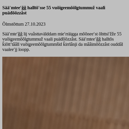
Sääʹmteeʹǧǧ halltõʹsse 55 vuõiǥeemõõlǥtummuž vaali
puäđõõzzâst
Õlmstõttum 27.10.2023
Sääʹmteʹǧǧ lij vuâsttavälddam mieʹrräigga mõõneeʹst õhttsiʹžže 55
vuõiǥeemõõlǥtummuž vaali puäđõõzzâst. Sääʹmteeʹǧǧ halltõs
ǩiõttʼtââll vuõiǥeemõõlǥtummšid ǩirrlânji da mââimõõzzâst ouddâl
vaaleeʹjj loopp.