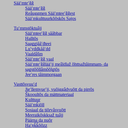
Sääʹmteʹǧǧ
Sääʹmteʹǧǧ
Reâuggmen Sääʹmteeʹǧǧest
Sääʹmkulttuurkõõskõs Sajos
Tuʹmmstõktuâjj
Sääʹmteeʹǧǧ sååbbar
Halltõs
Saaǥǥjååʹđteei
Luʹvddkååʹdd
Vaaldâšm
Sääʹmteʹǧǧ vaal
Sääʹmteʹǧǧlääʹjj meâldlaž õhttsažtåimmam- da
saǥstõõllâmõõlǥtõs
Jeeʹres tåimmorgaan
Vasttõsvuuʹd
Jieʹllemvueʹjj, vuõiggâdvuõtt da pirrõs
Škooultõs da mättmateriaal
Kulttuur
Sääʹmǩiõll
Sosiaal da tiõrvâsvuõtt
Meeraikõskksaž tuâjj
Päärna da nuõr
Haʹŋǩǩõõzz