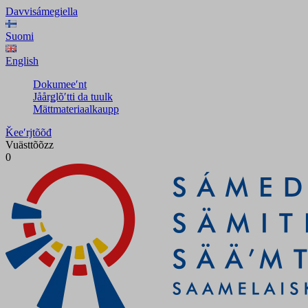
Davvisámegiella
Suomi
English
Dokumeeʹnt
Jåårǥlõʹtti da tuulk
Mättmateriaalkaupp
Ǩeeʹrjtõõđ
Vuästtõõzz
0