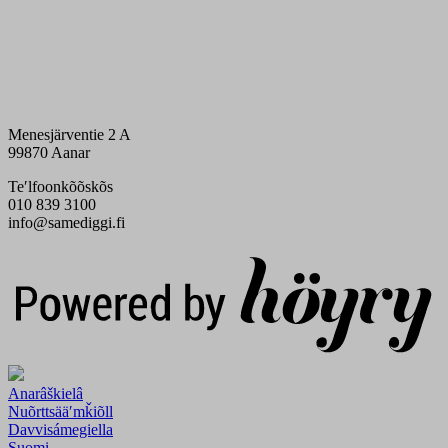
Menesjärventie 2 A
99870 Aanar
Teʹlfoonkõõskõs
010 839 3100
info@samediggi.fi
Digi- ja mainostoimisto Höyry Rovaniemi ja Oulu
Anarâškielâ
Nuõrttsääʹmǩiõll
Davvisámegiella
Suomi