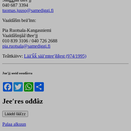
040 687 3394
tuomas.juuso@samediggi.fi
Vaaldâšm beäʹlnn:
Pia Ruotsala-Kangasniemi
Vaaldâšmjååʹđteeʹjj
010 839 3106 / 040 726 2688
pia.ruotsala@samediggi.fi
Teâttkäivv:
Lääʹǩǩ sääʹmteeʹǧǧest (974/1995)
Jueʹjj seeid ooudårra
Facebook
Twitter
WhatsApp
Share
Jeeʹres ođđâz
Palaa alkuun