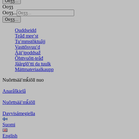
Ooʒʒ...
Ooʒʒ
Ooʒʒ...
Ooʒʒ...
Ouddseidd
Teâđ meeʹst
Tuʹmmstõktuâjj
Vasttõsvuuʹd
Ääiʹjpoddsaž
Õhttvuõtt-teâđ
Jåårǥlõʹtti da tuulk
Mättmateriaalkaupp
Nuõrttsääʹmǩiõll
nuo
Anarâškielâ
Nuõrttsääʹmǩiõll
Davvisámegiella
Suomi
English