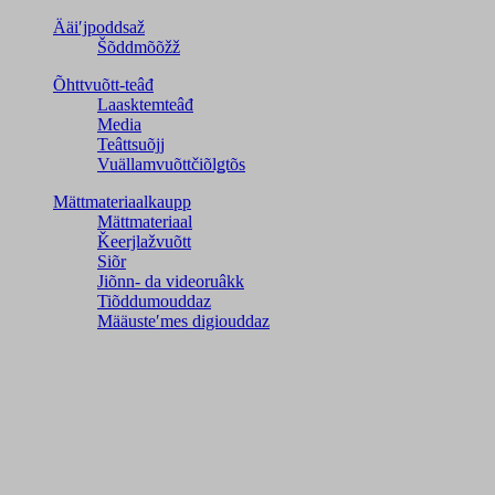
Ääiʹjpoddsaž
Šõddmõõžž
Õhttvuõtt-teâđ
Laasktemteâđ
Media
Teâttsuõjj
Vuällamvuõttčiõlǥtõs
Mättmateriaalkaupp
Mättmateriaal
Ǩeerjlažvuõtt
Siõr
Jiõnn- da videoruâkk
Tiõddumouddaz
Määusteʹmes digiouddaz