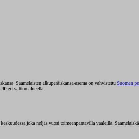
iskansa. Saamelaisten alkuperäiskansa-asema on vahvistettu
Suomen per
0 eri valtion alueella.
n keskuudessa joka neljäs vuosi toimeenpantavilla vaaleilla. Saamelaisk