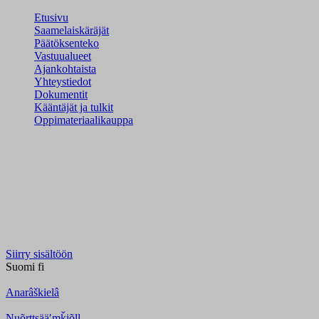
Etusivu
Saamelaiskäräjät
Päätöksenteko
Vastuualueet
Ajankohtaista
Yhteystiedot
Dokumentit
Kääntäjät ja tulkit
Oppimateriaalikauppa
Siirry sisältöön
Suomi
fi
Anarâškielâ
Nuõrttsääʹmǩiõll