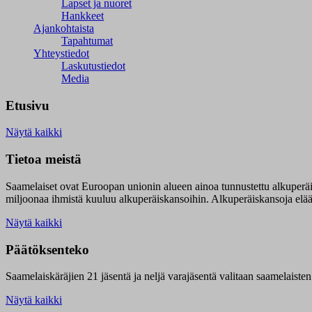
Lapset ja nuoret
Hankkeet
Ajankohtaista
Tapahtumat
Yhteystiedot
Laskutustiedot
Media
Etusivu
Näytä kaikki
Tietoa meistä
Saamelaiset ovat Euroopan unionin alueen ainoa tunnustettu alkuperä
miljoonaa ihmistä kuuluu alkuperäiskansoihin. Alkuperäiskansoja elää 9
Näytä kaikki
Päätöksenteko
Saamelaiskäräjien 21 jäsentä ja neljä varajäsentä valitaan saamelaiste
Näytä kaikki