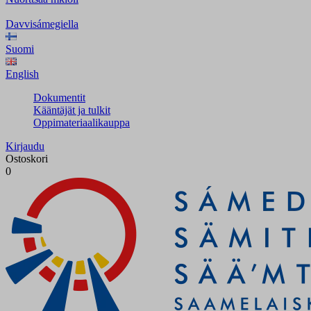
Davvisámegiella
Suomi
English
Dokumentit
Kääntäjät ja tulkit
Oppimateriaalikauppa
Kirjaudu
Ostoskori
0