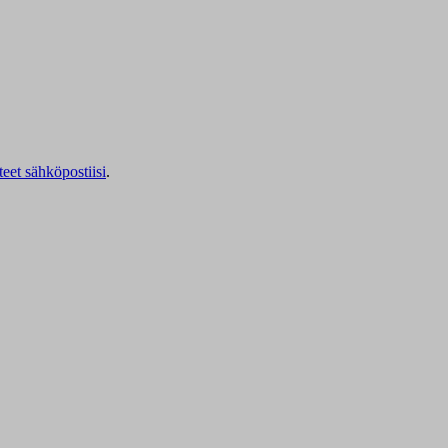
teet sähköpostiisi
.