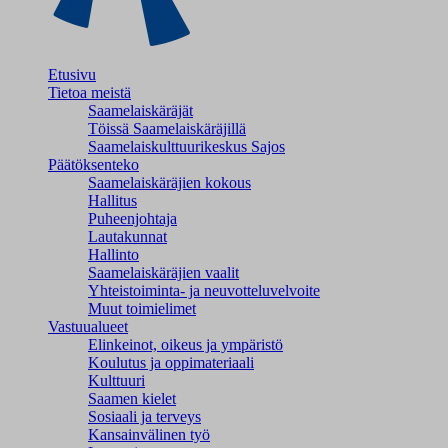
Etusivu
Tietoa meistä
Saamelaiskäräjät
Töissä Saamelaiskäräjillä
Saamelaiskulttuuri­keskus Sajos
Päätöksenteko
Saamelaiskäräjien kokous
Hallitus
Puheenjohtaja
Lautakunnat
Hallinto
Saamelaiskäräjien vaalit
Yhteistoiminta- ja neuvotteluvelvoite
Muut toimielimet
Vastuualueet
Elinkeinot, oikeus ja ympäristö
Koulutus ja oppimateriaali
Kulttuuri
Saamen kielet
Sosiaali ja terveys
Kansainvälinen työ