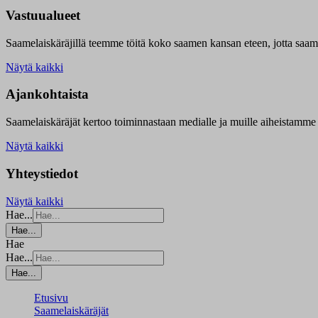
Vastuualueet
Saamelaiskäräjillä t
eemme töitä koko saamen kansan eteen, jotta saamen 
Näytä kaikki
Ajankohtaista
Saamelaiskäräjät kertoo toiminnastaan medialle ja muille aiheistamme 
Näytä kaikki
Yhteystiedot
Näytä kaikki
Hae...
Hae...
Hae
Hae...
Hae...
Etusivu
Saamelaiskäräjät