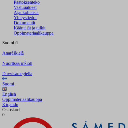
Päätöksenteko
Vastuualueet
Ajankohtaista
Yhteystiedot
Dokumentit
Kääntäjät ja tulkit
Oppimateriaalikauppa
Suomi
fi
Anarâškielâ
Nuõrttsääʹmǩiõll
Davvisámegiella
Suomi
English
Oppimateriaalikauppa
Kirjaudu
Ostoskori
0