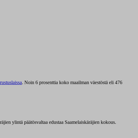
ustuslaissa
.
Noin 6 prosenttia koko maailman väestöstä eli 476
äräjien ylintä päätösvaltaa edustaa Saamelaiskäräjien kokous.