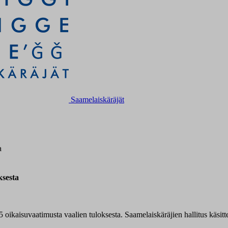
Saamelaiskäräjät
a
ksesta
ikaisuvaatimusta vaalien tuloksesta. Saamelaiskäräjien hallitus käsitte