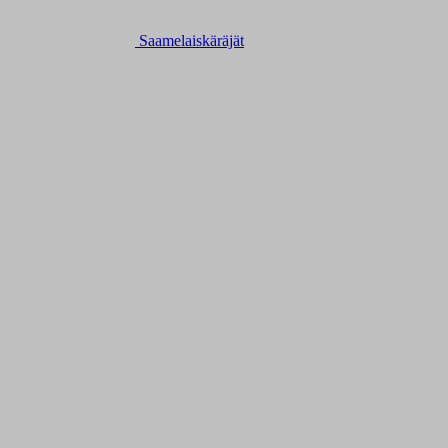
Saamelaiskäräjät