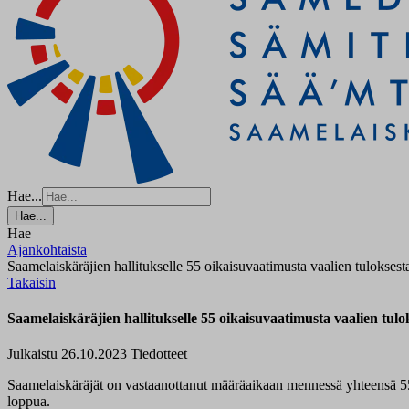
Hae...
Hae...
Hae
Ajankohtaista
Saamelaiskäräjien hallitukselle 55 oikaisuvaatimusta vaalien tuloksest
Takaisin
Saamelaiskäräjien hallitukselle 55 oikaisuvaatimusta vaalien tulo
Julkaistu 26.10.2023
Tiedotteet
Saamelaiskäräjät on vastaanottanut määräaikaan mennessä yhteensä 55 o
loppua.