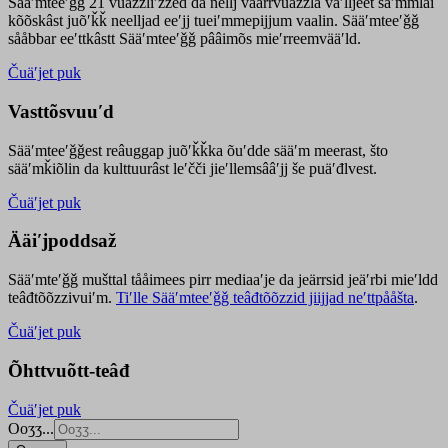
Sääʹmteeʹǧǧ 21 vuäzzliʹžžed da nellj väärrvuäzzla vaʹlljeet säʹmmlai
kõõskâst juõʹǩǩ neelljad eeʹjj tueiʹmmepijjum vaalin. Sääʹmteeʹǧǧ
sååbbar eeʹttkâstt Sääʹmteeʹǧǧ pââimõs mieʹrreemvääʹld.
Čuäʹjet puk
Vasttõsvuuʹd
Sääʹmteeʹǧǧest
reâuggap
juõʹǩǩka
õuʹdde
sääʹm meer
ast
, što
sääʹmǩiõlin da kulttuurâst leʹčči jieʹllemsââʹjj še puäʹđlvest.
Čuäʹjet puk
Ääiʹjpoddsaž
Sääʹmteʹǧǧ mušttal tååimees pirr mediaaʹje da jeärrsid jeäʹrbi mieʹldd
teâđtõõzzivuiʹm.
Tiʹlle Sääʹmteeʹǧǧ teâđtõõzzid jiijjad neʹttpååšta
.
Čuäʹjet puk
Õhttvuõtt-teâđ
Čuäʹjet puk
Ooʒʒ...