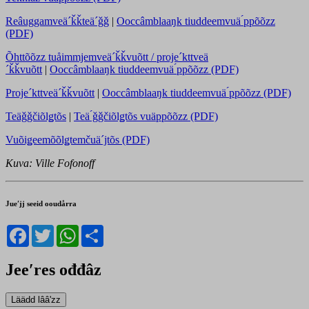
Reâuggamveä´ǩǩteä´ǧǧ
|
Ooccâmblaaŋk tiuddeemvuä ́ppõõzz
(PDF)
Õhttõõzz tuåimmjemveä´ǩǩvuõtt / proje´kttveä
´ǩǩvuõtt
|
Ooccâmblaaŋk tiuddeemvuä ́ppõõzz (PDF)
Proje´kttveä´ǩǩvuõtt
|
Ooccâmblaaŋk tiuddeemvuä ́ppõõzz (PDF)
Teäǧǧčiõlǥtõs
|
Teä ́ǧǧčiõlǥtõs vuäppõõzz (PDF)
Vuõiǥeemõõlǥtemčuä´jtõs (PDF)
Kuva: Ville Fofonoff
Jueʹjj seeid ooudårra
Facebook
Twitter
WhatsApp
Share
Jeeʹres ođđâz