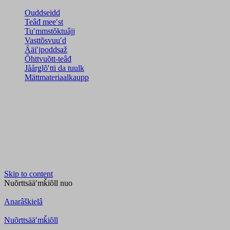
Ouddseidd
Teâđ meeʹst
Tuʹmmstõktuâjj
Vasttõsvuuʹd
Ääiʹjpoddsaž
Õhttvuõtt-teâđ
Jåårǥlõʹtti da tuulk
Mättmateriaalkaupp
Skip to content
Nuõrttsääʹmǩiõll
nuo
Anarâškielâ
Nuõrttsääʹmǩiõll