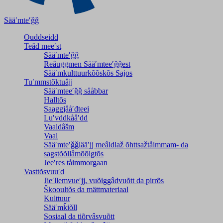
Sääʹmteʹǧǧ
Ouddseidd
Teâđ meeʹst
Sääʹmteʹǧǧ
Reâuggmen Sääʹmteeʹǧǧest
Sääʹmkulttuurkõõskõs Sajos
Tuʹmmstõktuâjj
Sääʹmteeʹǧǧ sååbbar
Halltõs
Saaǥǥjååʹđteei
Luʹvddkååʹdd
Vaaldâšm
Vaal
Sääʹmteʹǧǧlääʹjj meâldlaž õhttsažtåimmam- da
saǥstõõllâmõõlǥtõs
Jeeʹres tåimmorgaan
Vasttõsvuuʹd
Jieʹllemvueʹjj, vuõiggâdvuõtt da pirrõs
Škooultõs da mättmateriaal
Kulttuur
Sääʹmǩiõll
Sosiaal da tiõrvâsvuõtt