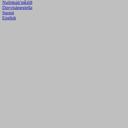
Nuõrttsääʹmǩiõll
Davvisámegiella
Suomi
English