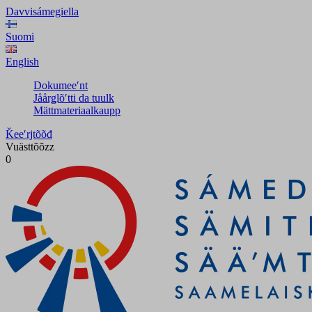
Davvisámegiella
Suomi
English
Dokumeeʹnt
Jåårǥlõʹtti da tuulk
Mättmateriaalkaupp
Ǩeeʹrjtõõđ
Vuästtõõzz
0