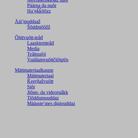
Päärna da nuõr
Haʹŋǩǩõõzz
Ääiʹjpoddsaž
Šõddmõõžž
Õhttvuõtt-teâđ
Laasktemteâđ
Media
Teâttsuõjj
Vuällamvuõttčiõlǥtõs
Mättmateriaalkaupp
Mättmateriaal
Ǩeerjlažvuõtt
Siõr
Jiõnn- da videoruâkk
Tiõddumouddaz
Määusteʹmes digiouddaz