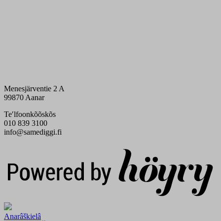
Menesjärventie 2 A
99870 Aanar
Teʹlfoonkõõskõs
010 839 3100
info@samediggi.fi
Digi- ja mainostoimisto Höyry Rovaniemi ja Oulu
Anarâškielâ