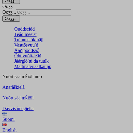
Ooʒʒ...
Ooʒʒ
Ooʒʒ...
Ooʒʒ...
Ouddseidd
Teâđ meeʹst
Tuʹmmstõktuâjj
Vasttõsvuuʹd
Ääiʹjpoddsaž
Õhttvuõtt-teâđ
Jåårǥlõʹtti da tuulk
Mättmateriaalkaupp
Nuõrttsääʹmǩiõll
nuo
Anarâškielâ
Nuõrttsääʹmǩiõll
Davvisámegiella
Suomi
English