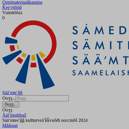
Oppimateriaalikauppa
Ǩeeʹrjtõõđ
Vuästtõõzz
0
Sääʹmteʹǧǧ
Ooʒʒ...
Ooʒʒ...
Ooʒʒ
Ääiʹjpoddsaž
Sääʹmteeʹǧǧ kultturveäʹǩǩvuõđi ooccmõš 2024
Mååusat