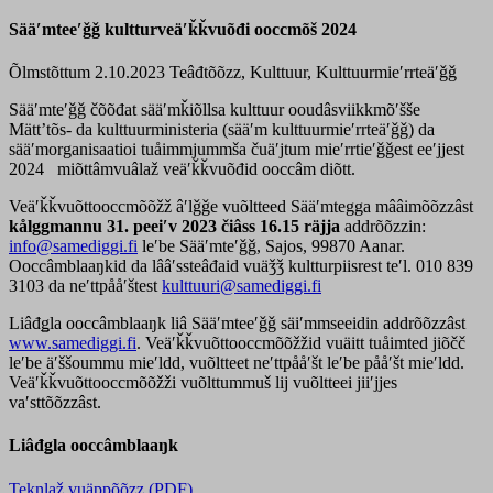
Sääʹmteeʹǧǧ kultturveäʹǩǩvuõđi ooccmõš 2024
Õlmstõttum 2.10.2023
Teâđtõõzz, Kulttuur, Kulttuurmieʹrrteäʹǧǧ
Sääʹmteʹǧǧ čõõđat sääʹmǩiõllsa kulttuur ooudâsviikkmõʹšše
Mättʼtõs- da kulttuurministeria (sääʹm kulttuurmieʹrrteäʹǧǧ) da
sääʹmorganisaatioi tuåimmjummša čuäʹjtum mieʹrrtieʹǧǧest eeʹjjest
2024 miõttâmvuâlaž veäʹǩǩvuõđid ooccâm diõtt.
Veäʹǩǩvuõttooccmõõžž âʹlǧǧe vuõltteed Sääʹmtegga mââimõõzzâst
kålggmannu
31. peeiʹv 2023
čiâss
16.15 räjja
addrõõzzin:
info@samediggi.fi
leʹbe Sääʹmteʹǧǧ, Sajos, 99870 Aanar.
Ooccâmblaaŋkid da lââʹssteâđaid vuäǯǯ kultturpiisrest teʹl. 010 839
3103 da neʹttpååʹštest
kulttuuri@samediggi.fi
Liâđǥla ooccâmblaaŋk liâ Sääʹmteeʹǧǧ säiʹmmseeidin addrõõzzâst
www.samediggi.fi
. Veäʹǩǩvuõttooccmõõžžid vuäitt tuåimted jiõčč
leʹbe äʹššoummu mieʹldd, vuõltteet neʹttpååʹšt leʹbe pååʹšt mieʹldd.
Veäʹǩǩvuõttooccmõõžži vuõlttummuš lij vuõltteei jiiʹjjes
vaʹsttõõzzâst.
Liâđǥla ooccâmblaaŋk
Teknlaž vuäppõõzz (PDF)