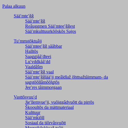
Palaa alkuun
Sääʹmteʹǧǧ
Sääʹmteʹǧǧ
Reâuggmen Sääʹmteeʹǧǧest
Sääʹmkulttuurkõõskõs Sajos
Tuʹmmstõktuâjj
Sääʹmteeʹǧǧ sååbbar
Halltõs
Saaǥǥjååʹđteei
Luʹvddkååʹdd
Vaaldâšm
Sääʹmteʹǧǧ vaal
Sääʹmteʹǧǧlääʹjj meâldlaž õhttsažtåimmam- da
saǥstõõllâmõõlǥtõs
Jeeʹres tåimmorgaan
Vasttõsvuuʹd
Jieʹllemvueʹjj, vuõiggâdvuõtt da pirrõs
Škooultõs da mättmateriaal
Kulttuur
Sääʹmǩiõll
Sosiaal da tiõrvâsvuõtt
Meeraikõskksaž tuâjj