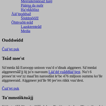
Meeraikõskksaž tuâjj
Päärna da nuõr
Haʹŋǩǩõõzz
Ääiʹjpoddsaž
Šõddmõõžž
Õhttvuõtt-teâđ
Laasktemteâđ
Media
Ouddseidd
Čuäʹjet puk
Teâđ meeʹst
Säʹmmla liâ Euroopp unioon vuuʹd oʹdinak alggmeer. Säʹmmlai
alggmeersââʹjj lij juʹn raavuum
Lääʹdd vuâđđlääʹjjest
. Nuʹt 6
proseeʹnt veeʹzz maaiʹlm naroodâst leʹbe 476 miljoon oummu koʹlle
alggmeeraid. Alggmeer jeäʹlle 90 jeeʹres riikk vuuʹdest.
Čuäʹjet puk
Tuʹmmstõktuâjj