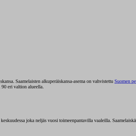
iskansa. Saamelaisten alkuperäiskansa-asema on vahvistettu
Suomen per
0 eri valtion alueella.
n keskuudessa joka neljäs vuosi toimeenpantavilla vaaleilla. Saamelaisk