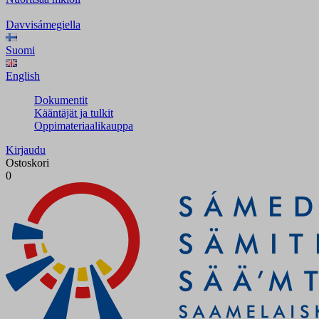
Davvisámegiella
Suomi
English
Dokumentit
Kääntäjät ja tulkit
Oppimateriaalikauppa
Kirjaudu
Ostoskori
0