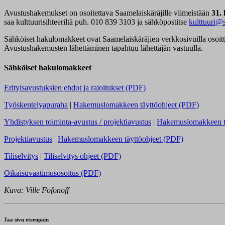
Avustushakemukset on osoitettava Saamelaiskäräjille viimeistään
31.
saa kulttuurisihteeriltä puh. 010 839 3103 ja sähköpostitse
kulttuuri@
Sähköiset hakulomakkeet ovat Saamelaiskäräjien verkkosivuilla osoit
Avustushakemusten lähettäminen tapahtuu lähettäjän vastuulla.
Sähköiset hakulomakkeet
Erityisavustuksien ehdot ja rajoitukset (PDF)
Työskentelyapuraha
|
Hakemuslomakkeen täyttöohjeet (PDF)
Yhdistyksen toiminta-avustus / projektiavustus
|
Hakemuslomakkeen tä
Projektiavustus
|
Hakemuslomakkeen täyttöohjeet (PDF)
Tiliselvitys
|
Tiliselvitys ohjeet (PDF)
Oikaisuvaatimusosoitus (PDF)
Kuva: Ville Fofonoff
Jaa sivu eteenpäin