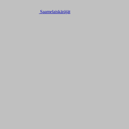
Saamelaiskäräjät