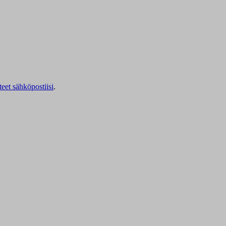
teet sähköpostiisi
.