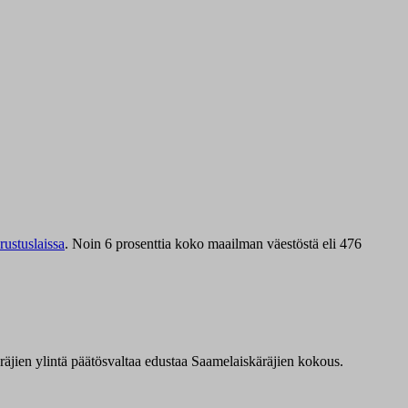
ustuslaissa
.
Noin 6 prosenttia koko maailman väestöstä eli 476
äräjien ylintä päätösvaltaa edustaa Saamelaiskäräjien kokous.