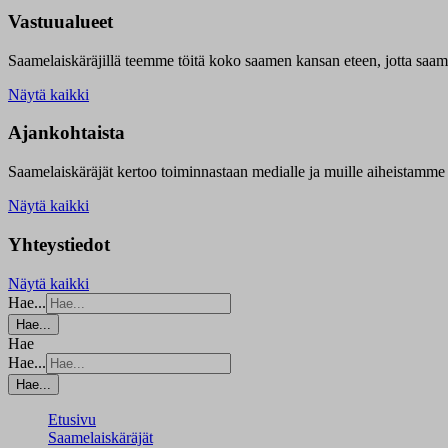
Vastuualueet
Saamelaiskäräjillä t
eemme töitä koko saamen kansan eteen, jotta saamen 
Näytä kaikki
Ajankohtaista
Saamelaiskäräjät kertoo toiminnastaan medialle ja muille aiheistamme 
Näytä kaikki
Yhteystiedot
Näytä kaikki
Hae...
Hae...
Hae
Hae...
Hae...
Etusivu
Saamelaiskäräjät