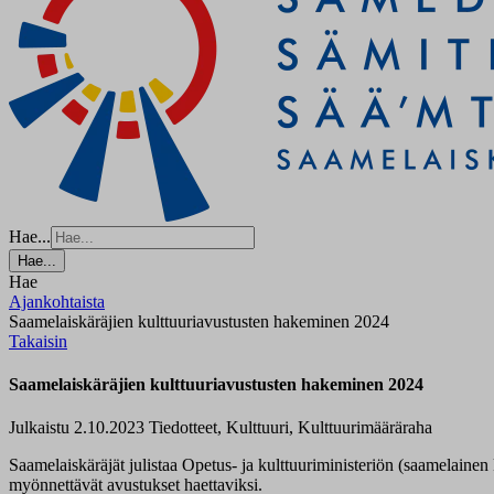
Hae...
Hae...
Hae
Ajankohtaista
Saamelaiskäräjien kulttuuriavustusten hakeminen 2024
Takaisin
Saamelaiskäräjien kulttuuriavustusten hakeminen 2024
Julkaistu 2.10.2023
Tiedotteet, Kulttuuri, Kulttuurimääräraha
Saamelaiskäräjät julistaa Opetus- ja kulttuuriministeriön (saamelainen
myönnettävät avustukset haettaviksi.