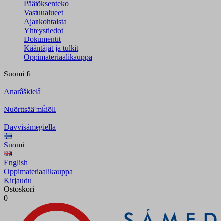
Päätöksenteko
Vastuualueet
Ajankohtaista
Yhteystiedot
Dokumentit
Kääntäjät ja tulkit
Oppimateriaalikauppa
Suomi
fi
Anarâškielâ
Nuõrttsääʹmǩiõll
Davvisámegiella
Suomi
English
Oppimateriaalikauppa
Kirjaudu
Ostoskori
0