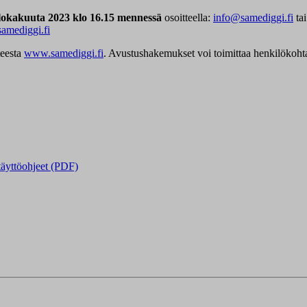
 lokakuuta 2023 klo 16.15 mennessä
osoitteella:
info@samediggi.fi
tai
samediggi.fi
teesta
www.samediggi.fi
. Avustushakemukset voi toimittaa henkilökohtais
yttöohjeet (PDF)