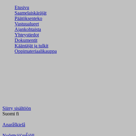
Etusivu
Saamelaiskäräjät
Päätöksenteko
Vastuualueet
Ajankohtaista
Yhteystiedot
Dokumentit
Kääntäjät ja tulkit
Oppimateriaalikauppa
Siirry sisältöön
Suomi
fi
Anarâškielâ
Nuõrttsääʹmǩiõll