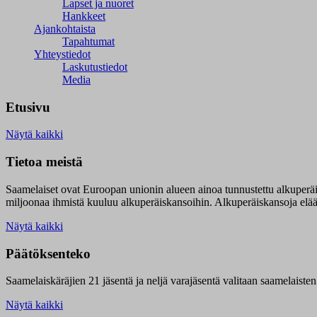
Lapset ja nuoret
Hankkeet
Ajankohtaista
Tapahtumat
Yhteystiedot
Laskutustiedot
Media
Etusivu
Näytä kaikki
Tietoa meistä
Saamelaiset ovat Euroopan unionin alueen ainoa tunnustettu alkuperä
miljoonaa ihmistä kuuluu alkuperäiskansoihin. Alkuperäiskansoja elää 9
Näytä kaikki
Päätöksenteko
Saamelaiskäräjien 21 jäsentä ja neljä varajäsentä valitaan saamelaiste
Näytä kaikki