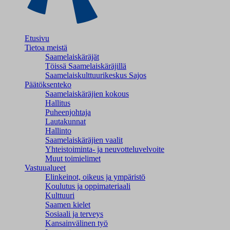
Etusivu
Tietoa meistä
Saamelaiskäräjät
Töissä Saamelaiskäräjillä
Saamelaiskulttuuri­keskus Sajos
Päätöksenteko
Saamelaiskäräjien kokous
Hallitus
Puheenjohtaja
Lautakunnat
Hallinto
Saamelaiskäräjien vaalit
Yhteistoiminta- ja neuvotteluvelvoite
Muut toimielimet
Vastuualueet
Elinkeinot, oikeus ja ympäristö
Koulutus ja oppimateriaali
Kulttuuri
Saamen kielet
Sosiaali ja terveys
Kansainvälinen työ