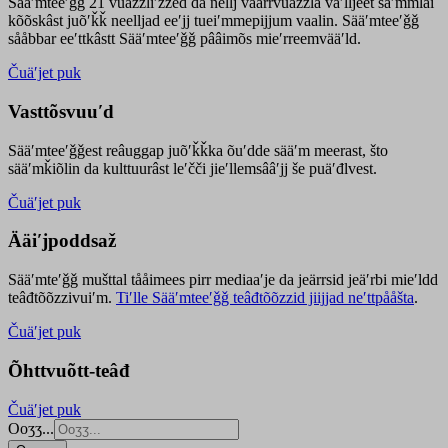
Sääʹmteeʹǧǧ 21 vuäzzliʹžžed da nellj väärrvuäzzla vaʹlljeet säʹmmlai
kõõskâst juõʹǩǩ neelljad eeʹjj tueiʹmmepijjum vaalin. Sääʹmteeʹǧǧ
sååbbar eeʹttkâstt Sääʹmteeʹǧǧ pââimõs mieʹrreemvääʹld.
Čuäʹjet puk
Vasttõsvuuʹd
Sääʹmteeʹǧǧest
reâuggap
juõʹǩǩka
õuʹdde
sääʹm meer
ast
, što
sääʹmǩiõlin da kulttuurâst leʹčči jieʹllemsââʹjj še puäʹđlvest.
Čuäʹjet puk
Ääiʹjpoddsaž
Sääʹmteʹǧǧ mušttal tååimees pirr mediaaʹje da jeärrsid jeäʹrbi mieʹldd
teâđtõõzzivuiʹm.
Tiʹlle Sääʹmteeʹǧǧ teâđtõõzzid jiijjad neʹttpååšta
.
Čuäʹjet puk
Õhttvuõtt-teâđ
Čuäʹjet puk
Ooʒʒ...