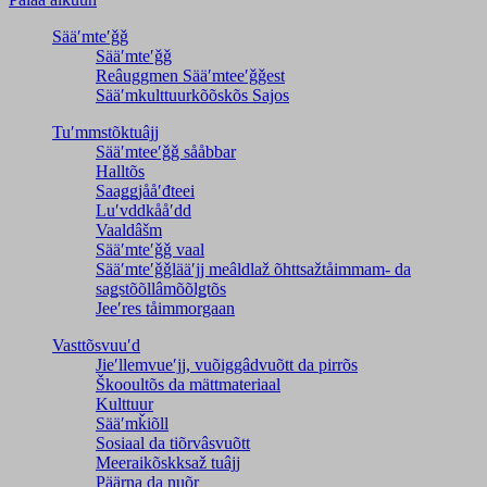
Sääʹmteʹǧǧ
Sääʹmteʹǧǧ
Reâuggmen Sääʹmteeʹǧǧest
Sääʹmkulttuurkõõskõs Sajos
Tuʹmmstõktuâjj
Sääʹmteeʹǧǧ sååbbar
Halltõs
Saaǥǥjååʹđteei
Luʹvddkååʹdd
Vaaldâšm
Sääʹmteʹǧǧ vaal
Sääʹmteʹǧǧlääʹjj meâldlaž õhttsažtåimmam- da
saǥstõõllâmõõlǥtõs
Jeeʹres tåimmorgaan
Vasttõsvuuʹd
Jieʹllemvueʹjj, vuõiggâdvuõtt da pirrõs
Škooultõs da mättmateriaal
Kulttuur
Sääʹmǩiõll
Sosiaal da tiõrvâsvuõtt
Meeraikõskksaž tuâjj
Päärna da nuõr