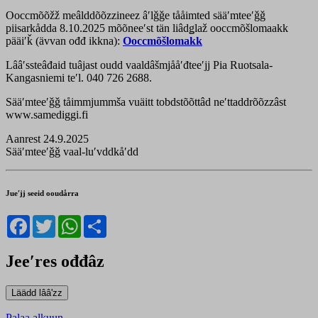
Ooccmõõžž meâlddõõzzineez âʹlǧǧe tååimted sääʹmteeʹǧǧ
piisarkådda 8.10.2025 mõõneeʹst tän liâdǥlaž ooccmõšlomaakk
pääiʹǩ (ävvan ođđ ikkna):
Ooccmõšlomakk
Lââʹssteâđaid tuâjast oudd vaaldâšmjååʹđteeʹjj Pia Ruotsala-
Kangasniemi teʹl. 040 726 2688.
Sääʹmteeʹǧǧ tåimmjummša vuäitt tobdstõõttâd neʹttaddrõõzzâst
www.samediggi.fi
Aanrest 24.9.2025
Sääʹmteeʹǧǧ vaal-luʹvddkåʹdd
Jueʹjj seeid ooudårra
Facebook
Twitter
WhatsApp
Share
Jeeʹres ođđâz
Palaa alkuun