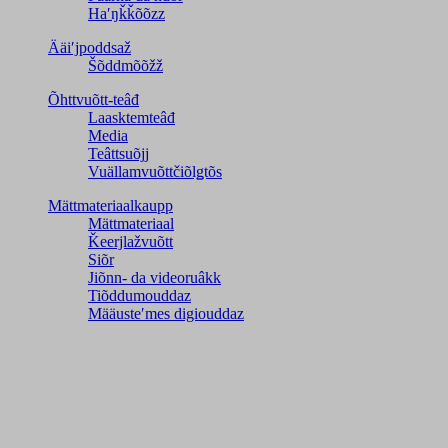
Haʹŋǩǩõõzz
Ääiʹjpoddsaž
Šõddmõõžž
Õhttvuõtt-teâđ
Laasktemteâđ
Media
Teâttsuõjj
Vuällamvuõttčiõlǥtõs
Mättmateriaalkaupp
Mättmateriaal
Ǩeerjlažvuõtt
Siõr
Jiõnn- da videoruâkk
Tiõddumouddaz
Määusteʹmes digiouddaz