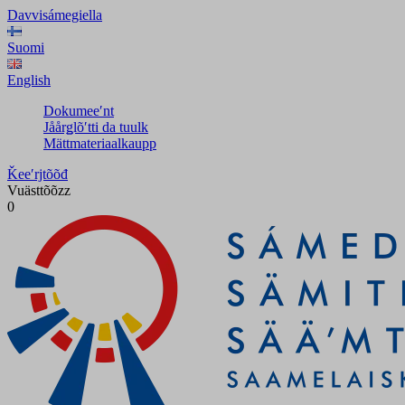
Davvisámegiella
Suomi
English
Dokumeeʹnt
Jåårǥlõʹtti da tuulk
Mättmateriaalkaupp
Ǩeeʹrjtõõđ
Vuästtõõzz
0