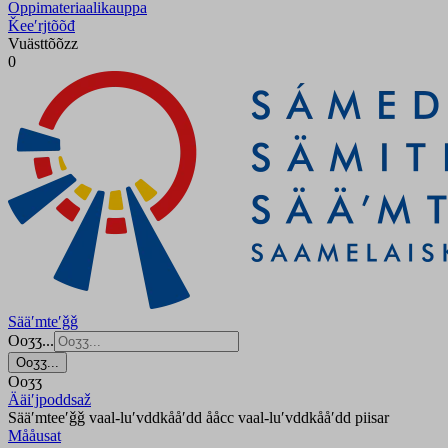
Oppimateriaalikauppa
Ǩeeʹrjtõõđ
Vuästtõõzz
0
Sääʹmteʹǧǧ
Ooʒʒ...
Ooʒʒ...
Ooʒʒ
Ääiʹjpoddsaž
Sääʹmteeʹǧǧ vaal-luʹvddkååʹdd ååcc vaal-luʹvddkååʹdd piisar
Mååusat