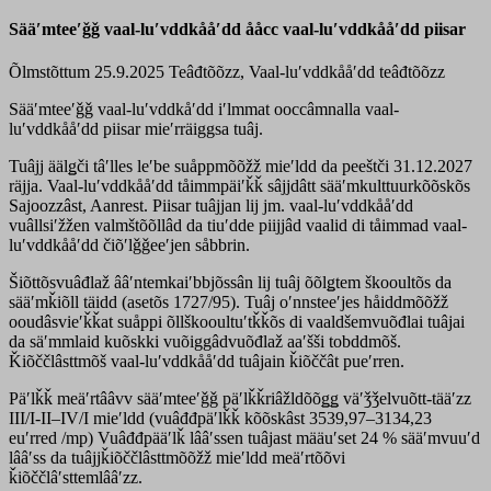
Sääʹmteeʹǧǧ vaal-luʹvddkååʹdd ååcc vaal-luʹvddkååʹdd piisar
Õlmstõttum 25.9.2025
Teâđtõõzz, Vaal-luʹvddkååʹdd teâđtõõzz
Sääʹmteeʹǧǧ vaal-luʹvddkåʹdd iʹlmmat ooccâmnalla vaal-
luʹvddkååʹdd piisar mieʹrräiggsa tuâj.
Tuâjj äälǥči tâʹlles leʹbe suåppmõõžž mieʹldd da peeštči 31.12.2027
räjja. Vaal-luʹvddkååʹdd tåimmpäiʹǩǩ sâjjdâtt sääʹmkulttuurkõõskõs
Sajoozzâst, Aanrest. Piisar tuâjjan lij jm. vaal-luʹvddkååʹdd
vuâllsiʹžžen valmštõõllâd da tiuʹdde piijjâd vaalid di tåimmad vaal-
luʹvddkååʹdd čiõʹlǧǧeeʹjen såbbrin.
Šiõttõsvuâđlaž ââʹntemkaiʹbbjõssân lij tuâj õõlǥtem škooultõs da
sääʹmǩiõll täidd (asetõs 1727/95). Tuâj oʹnnsteeʹjes håiddmõõžž
ooudâsvieʹǩǩat suåppi õllškooultuʹtǩǩõs di vaaldšemvuõđlai tuâjai
da säʹmmlaid kuõskki vuõiggâdvuõđlaž aaʹšši tobddmõš.
Ǩiõččlâsttmõš vaal-luʹvddkååʹdd tuâjain ǩiõččât pueʹrren.
Päʹlǩǩ meäʹrtââvv sääʹmteeʹǧǧ päʹlǩǩriâžldõõǥǥ väʹǯǯelvuõtt-tääʹzz
III/I-II–IV/I mieʹldd (vuâđđpäʹlǩǩ kõõskâst 3539,97–3134,23
euʹrred /mp) Vuâđđpääʹlǩ lââʹssen tuâjast määuʹset 24 % sääʹmvuuʹd
lââʹss da tuâjjǩiõččlâsttmõõžž mieʹldd meäʹrtõõvi
ǩiõččlâʹsttemlââʹzz.