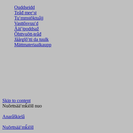
Ouddseidd
Teâđ meeʹst
Tuʹmmstõktuâjj
Vasttõsvuuʹd
Ääiʹjpoddsaž
Õhttvuõtt-teâđ
Jåårǥlõʹtti da tuulk
Mättmateriaalkaupp
Skip to content
Nuõrttsääʹmǩiõll
nuo
Anarâškielâ
Nuõrttsääʹmǩiõll