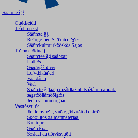
Sääʹmteʹǧǧ
Ouddseidd
Teâđ meeʹst
Sääʹmteʹǧǧ
Reâuggmen Sääʹmteeʹǧǧest
Sääʹmkulttuurkõõskõs Sajos
Tuʹmmstõktuâjj
Sääʹmteeʹǧǧ sååbbar
Halltõs
Saaǥǥjååʹđteei
Luʹvddkååʹdd
Vaaldâšm
Vaal
Sääʹmteʹǧǧlääʹjj meâldlaž õhttsažtåimmam- da
saǥstõõllâmõõlǥtõs
Jeeʹres tåimmorgaan
Vasttõsvuuʹd
Jieʹllemvueʹjj, vuõiggâdvuõtt da pirrõs
Škooultõs da mättmateriaal
Kulttuur
Sääʹmǩiõll
Sosiaal da tiõrvâsvuõtt