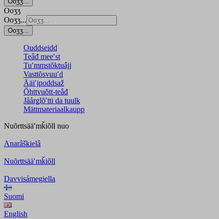
Ooʒʒ...
Ooʒʒ
Ooʒʒ...
Ooʒʒ...
Ouddseidd
Teâđ meeʹst
Tuʹmmstõktuâjj
Vasttõsvuuʹd
Ääiʹjpoddsaž
Õhttvuõtt-teâđ
Jåårǥlõʹtti da tuulk
Mättmateriaalkaupp
Nuõrttsääʹmǩiõll
nuo
Anarâškielâ
Nuõrttsääʹmǩiõll
Davvisámegiella
Suomi
English