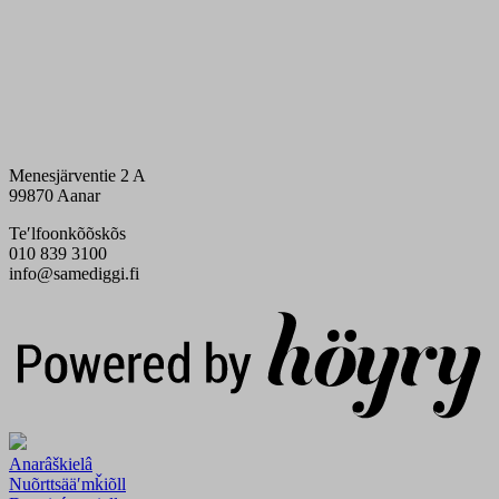
Menesjärventie 2 A
99870 Aanar
Teʹlfoonkõõskõs
010 839 3100
info@samediggi.fi
Digi- ja mainostoimisto Höyry Rovaniemi ja Oulu
Anarâškielâ
Nuõrttsääʹmǩiõll