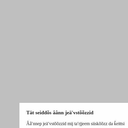
Tät seiddõs âânn jeäʹvstõõzzid
Ââʹnnep jeäʹvstõõzzid mij taʹrjjeem siiskõõzz da ǩeittsi