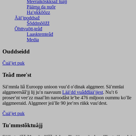
Meeraikõskksaž tuâjj
Päärna da nuõr
Haʹŋǩǩõõzz
Ääiʹjpoddsaž
Šõddmõõžž
Õhttvuõtt-teâđ
Laasktemteâđ
Media
Ouddseidd
Čuäʹjet puk
Teâđ meeʹst
Säʹmmla liâ Euroopp unioon vuuʹd oʹdinak alggmeer. Säʹmmlai
alggmeersââʹjj lij juʹn raavuum
Lääʹdd vuâđđlääʹjjest
. Nuʹt 6
proseeʹnt veeʹzz maaiʹlm naroodâst leʹbe 476 miljoon oummu koʹlle
alggmeeraid. Alggmeer jeäʹlle 90 jeeʹres riikk vuuʹdest.
Čuäʹjet puk
Tuʹmmstõktuâjj