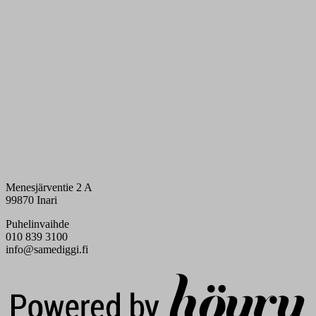
Menesjärventie 2 A
99870 Inari
Puhelinvaihde
010 839 3100
info@samediggi.fi
Digi- ja mainostoimisto Höyry Rovaniemi ja Oulu