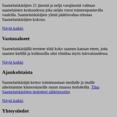
Saamelaiskäräjien 21 jäsentä ja neljä varajäsentä valitaan
saamelaisten keskuudessa joka neljäs vuosi toimeenpantavilla
vaaleilla. Saamelaiskäräjien ylintä päätösvaltaa edustaa
Saamelaiskäräjien kokous.
Näytä kaikki
Vastuualueet
Saamelaiskäräjillä t
eemme töitä koko saamen kansan eteen, jotta
saamen kielillä ja kulttuurilla olisi elintilaa myös tulevaisuudessa.
Näytä kaikki
Ajankohtaista
Saamelaiskäräjät kertoo toiminnastaan medialle ja muille
aiheistamme kiinnostuneille muun muassa tiedotteilla.
Tilaa
Saamelaiskäräjien tiedotteet sähköpostiisi
.
Näytä kaikki
Yhteystiedot