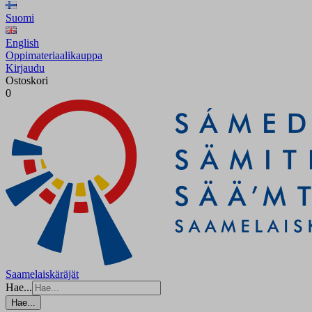
Suomi
English
Oppimateriaalikauppa
Kirjaudu
Ostoskori
0
Saamelaiskäräjät
Hae...
Hae...