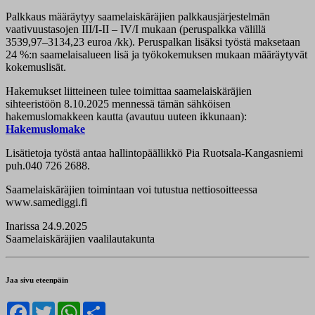
Palkkaus määräytyy saamelaiskäräjien palkkausjärjestelmän
vaativuustasojen III/I-II – IV/I mukaan (peruspalkka välillä
3539,97–3134,23 euroa /kk). Peruspalkan lisäksi työstä maksetaan
24 %:n saamelaisalueen lisä ja työkokemuksen mukaan määräytyvät
kokemuslisät.
Hakemukset liitteineen tulee toimittaa saamelaiskäräjien
sihteeristöön 8.10.2025 mennessä tämän sähköisen
hakemuslomakkeen kautta (avautuu uuteen ikkunaan):
Hakemuslomake
Lisätietoja työstä antaa hallintopäällikkö Pia Ruotsala-Kangasniemi
puh.040 726 2688.
Saamelaiskäräjien toimintaan voi tutustua nettiosoitteessa
www.samediggi.fi
Inarissa 24.9.2025
Saamelaiskäräjien vaalilautakunta
Jaa sivu eteenpäin
Facebook
Twitter
WhatsApp
Share