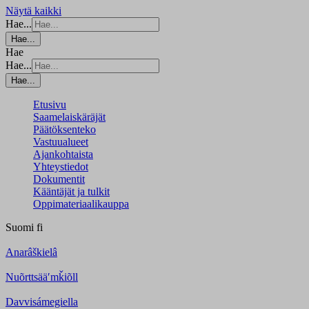
Näytä kaikki
Hae...
Hae...
Hae
Hae...
Hae...
Etusivu
Saamelaiskäräjät
Päätöksenteko
Vastuualueet
Ajankohtaista
Yhteystiedot
Dokumentit
Kääntäjät ja tulkit
Oppimateriaalikauppa
Suomi
fi
Anarâškielâ
Nuõrttsääʹmǩiõll
Davvisámegiella