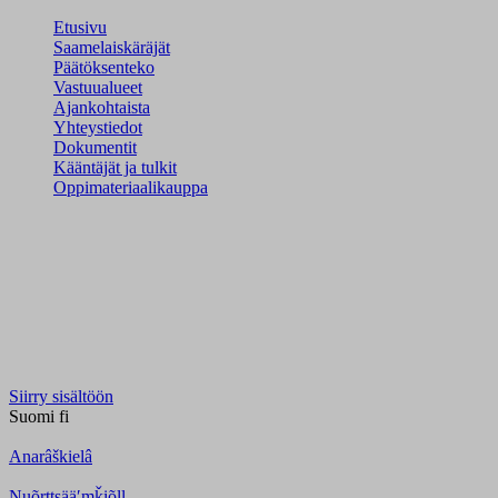
Etusivu
Saamelaiskäräjät
Päätöksenteko
Vastuualueet
Ajankohtaista
Yhteystiedot
Dokumentit
Kääntäjät ja tulkit
Oppimateriaalikauppa
Siirry sisältöön
Suomi
fi
Anarâškielâ
Nuõrttsääʹmǩiõll