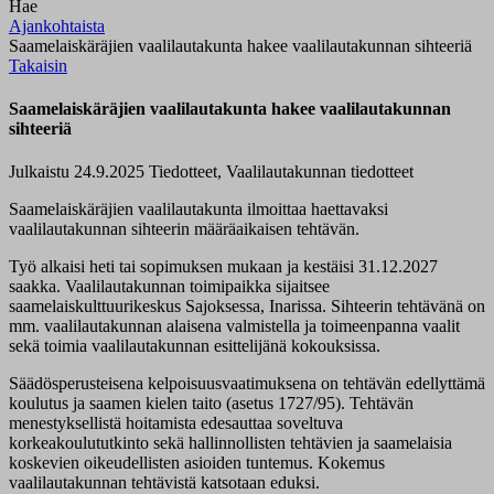
Hae
Ajankohtaista
Saamelaiskäräjien vaalilautakunta hakee vaalilautakunnan sihteeriä
Takaisin
Saamelaiskäräjien vaalilautakunta hakee vaalilautakunnan
sihteeriä
Julkaistu 24.9.2025
Tiedotteet, Vaalilautakunnan tiedotteet
Saamelaiskäräjien vaalilautakunta ilmoittaa haettavaksi
vaalilautakunnan sihteerin määräaikaisen tehtävän.
Työ alkaisi heti tai sopimuksen mukaan ja kestäisi 31.12.2027
saakka. Vaalilautakunnan toimipaikka sijaitsee
saamelaiskulttuurikeskus Sajoksessa, Inarissa. Sihteerin tehtävänä on
mm. vaalilautakunnan alaisena valmistella ja toimeenpanna vaalit
sekä toimia vaalilautakunnan esittelijänä kokouksissa.
Säädösperusteisena kelpoisuusvaatimuksena on tehtävän edellyttämä
koulutus ja saamen kielen taito (asetus 1727/95). Tehtävän
menestyksellistä hoitamista edesauttaa soveltuva
korkeakoulututkinto sekä hallinnollisten tehtävien ja saamelaisia
koskevien oikeudellisten asioiden tuntemus. Kokemus
vaalilautakunnan tehtävistä katsotaan eduksi.