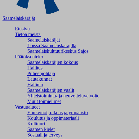
Saamelaiskäräjät
Etusivu
Tietoa meistä
Saamelaiskäräjät
Töissä Saamelaiskäräjillä
Saamelaiskulttuuri­keskus Sajos
Päätöksenteko
Saamelaiskäräjien kokous
Hallitus
Puheenjohtaja
Lautakunnat
Hallinto
Saamelaiskäräjien vaalit
Yhteistoiminta- ja neuvotteluvelvoite
Muut toimielimet
Vastuualueet
Elinkeinot, oikeus ja ympäristö
Koulutus ja oppimateriaali
Kulttuuri
Saamen kielet
Sosiaali ja terveys