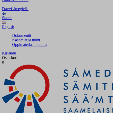
Davvisámegiella
Suomi
English
Dokumentit
Kääntäjät ja tulkit
Oppimateriaalikauppa
Kirjaudu
Ostoskori
0