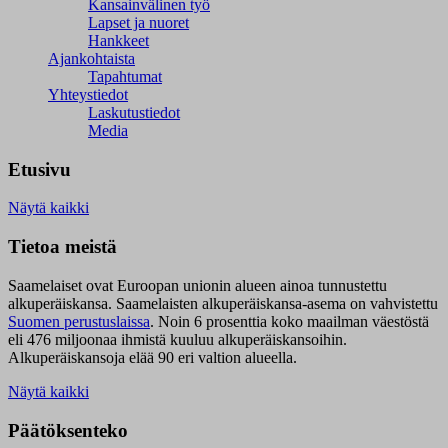
Kansainvälinen työ
Lapset ja nuoret
Hankkeet
Ajankohtaista
Tapahtumat
Yhteystiedot
Laskutustiedot
Media
Etusivu
Näytä kaikki
Tietoa meistä
Saamelaiset ovat Euroopan unionin alueen ainoa tunnustettu
alkuperäiskansa. Saamelaisten alkuperäiskansa-asema on vahvistettu
Suomen perustuslaissa
.
Noin 6 prosenttia koko maailman väestöstä
eli 476 miljoonaa ihmistä kuuluu alkuperäiskansoihin.
Alkuperäiskansoja elää 90 eri valtion alueella.
Näytä kaikki
Päätöksenteko