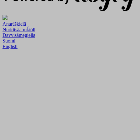
Anarâškielâ
Nuõrttsääʹmǩiõll
Davvisámegiella
Suomi
English