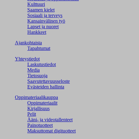
Kulttuuri
Saamen kielet
Sosiaali ja terveys
Kansainvälinen työ
Lapset ja nuoret
Hankkeet
Ajankohtaista
Tapahtumat
Yhteystiedot
Laskutustiedot
Media
Tietosuoja
Saavutettavuusseloste
Evästeiden hallinta
Oppimateriaalikauppa
Oppimateriaalit
Kirjallisuus
Pelit
Ääni- ja videotallenteet
Painotuotteet
Maksuttomat digituotteet