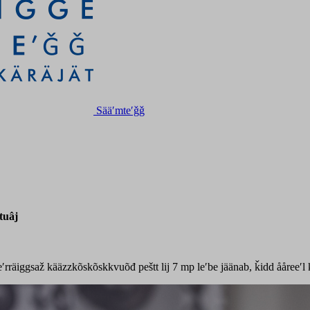
Sääʹmteʹǧǧ
tuâj
rräiggsaž kääzzkõskõskkvuõđ peštt lij 7 mp leʹbe jäänab, ǩidd ååreeʹl