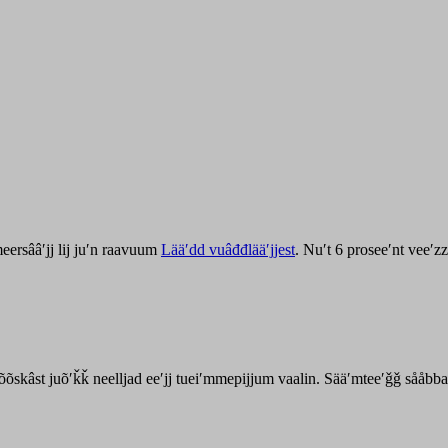
ersââʹjj lij juʹn raavuum
Lääʹdd vuâđđlääʹjjest
. Nuʹt 6 proseeʹnt veeʹ
kõõskâst juõʹǩǩ neelljad eeʹjj tueiʹmmepijjum vaalin. Sääʹmteeʹǧǧ sååbb