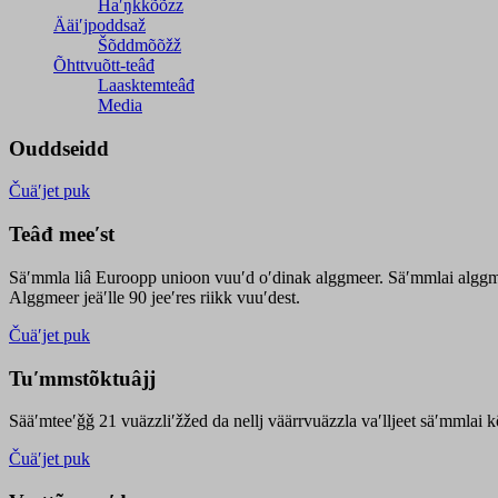
Haʹŋǩǩõõzz
Ääiʹjpoddsaž
Šõddmõõžž
Õhttvuõtt-teâđ
Laasktemteâđ
Media
Ouddseidd
Čuäʹjet puk
Teâđ meeʹst
Säʹmmla liâ Euroopp unioon vuuʹd oʹdinak alggmeer. Säʹmmlai alggme
Alggmeer jeäʹlle 90 jeeʹres riikk vuuʹdest.
Čuäʹjet puk
Tuʹmmstõktuâjj
Sääʹmteeʹǧǧ 21 vuäzzliʹžžed da nellj väärrvuäzzla vaʹlljeet säʹmmlai 
Čuäʹjet puk