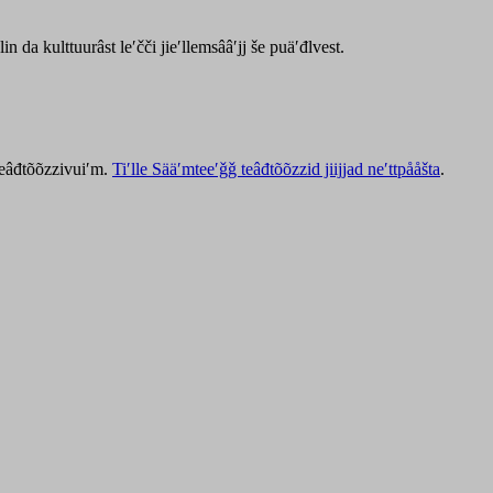
lin da kulttuurâst leʹčči jieʹllemsââʹjj še puäʹđlvest.
 teâđtõõzzivuiʹm.
Tiʹlle Sääʹmteeʹǧǧ teâđtõõzzid jiijjad neʹttpååšta
.