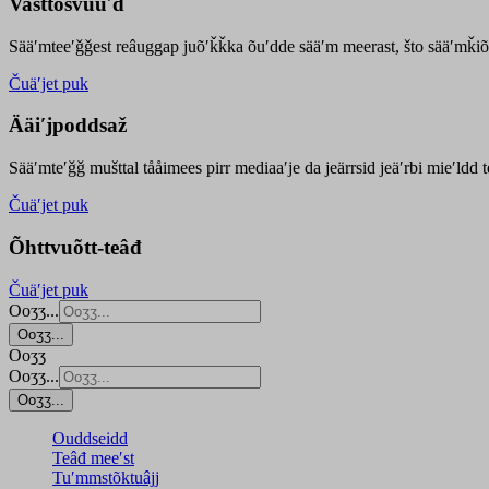
Vasttõsvuuʹd
Sääʹmteeʹǧǧest
reâuggap
juõʹǩǩka
õuʹdde
sääʹm meer
ast
, što sääʹmǩiõ
Čuäʹjet puk
Ääiʹjpoddsaž
Sääʹmteʹǧǧ mušttal tååimees pirr mediaaʹje da jeärrsid jeäʹrbi mieʹldd
Čuäʹjet puk
Õhttvuõtt-teâđ
Čuäʹjet puk
Ooʒʒ...
Ooʒʒ...
Ooʒʒ
Ooʒʒ...
Ooʒʒ...
Ouddseidd
Teâđ meeʹst
Tuʹmmstõktuâjj