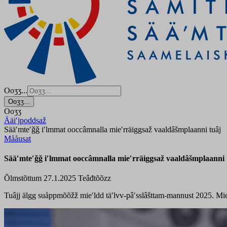
Ooʒʒ...
Ooʒʒ...
Ooʒʒ
Ääiʹjpoddsaž
Sääʹmteʹǧǧ iʹlmmat ooccâmnalla mieʹrräiggsaž vaaldâšmplaanni tuâj
Mååusat
Sääʹmteʹǧǧ iʹlmmat ooccâmnalla mieʹrräiggsaž vaaldâšmplaanni 
Õlmstõttum 27.1.2025
Teâđtõõzz
Tuâjj älgg suåppmõõžž mieʹldd täʹlvv-pâʹsslâšttam-mannust 2025. Mieʹ