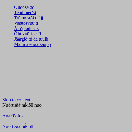
Ouddseidd
Teâđ meeʹst
Tuʹmmstõktuâjj
Vasttõsvuuʹd
Ääiʹjpoddsaž
Õhttvuõtt-teâđ
Jåårǥlõʹtti da tuulk
Mättmateriaalkaupp
Skip to content
Nuõrttsääʹmǩiõll
nuo
Anarâškielâ
Nuõrttsääʹmǩiõll