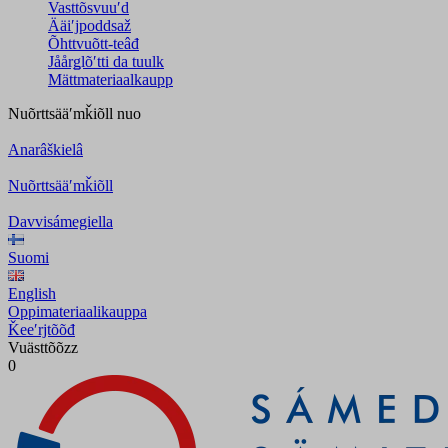
Vasttõsvuuʹd
Ääiʹjpoddsaž
Õhttvuõtt-teâđ
Jåårǥlõʹtti da tuulk
Mättmateriaalkaupp
Nuõrttsääʹmǩiõll
nuo
Anarâškielâ
Nuõrttsääʹmǩiõll
Davvisámegiella
Suomi
English
Oppimateriaalikauppa
Ǩeeʹrjtõõđ
Vuästtõõzz
0