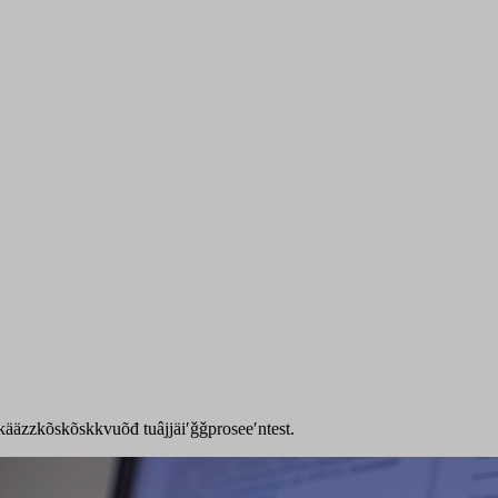
 kääzzkõskõskkvuõđ tuâjjäiʹǧǧproseeʹntest.