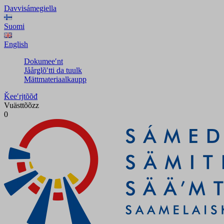
Davvisámegiella
Suomi
English
Dokumeeʹnt
Jåårǥlõʹtti da tuulk
Mättmateriaalkaupp
Ǩeeʹrjtõõđ
Vuästtõõzz
0