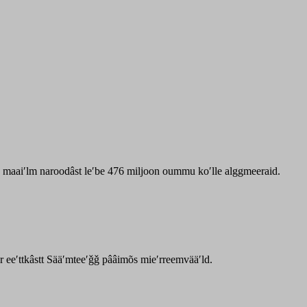
zz maaiʹlm naroodâst leʹbe 476 miljoon oummu koʹlle alggmeeraid.
ar eeʹttkâstt Sääʹmteeʹǧǧ pââimõs mieʹrreemvääʹld.