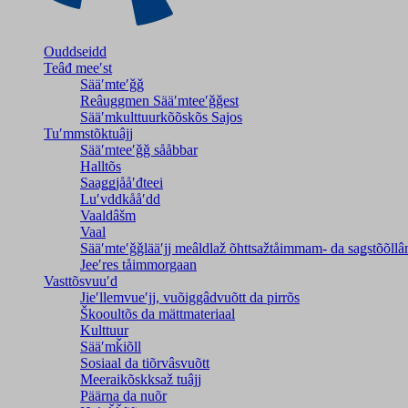
Ouddseidd
Teâđ meeʹst
Sääʹmteʹǧǧ
Reâuggmen Sääʹmteeʹǧǧest
Sääʹmkulttuurkõõskõs Sajos
Tuʹmmstõktuâjj
Sääʹmteeʹǧǧ sååbbar
Halltõs
Saaǥǥjååʹđteei
Luʹvddkååʹdd
Vaaldâšm
Vaal
Sääʹmteʹǧǧlääʹjj meâldlaž õhttsažtåimmam- da saǥstõõll
Jeeʹres tåimmorgaan
Vasttõsvuuʹd
Jieʹllemvueʹjj, vuõiggâdvuõtt da pirrõs
Škooultõs da mättmateriaal
Kulttuur
Sääʹmǩiõll
Sosiaal da tiõrvâsvuõtt
Meeraikõskksaž tuâjj
Päärna da nuõr