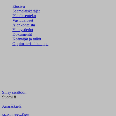
Etusivu
Saamelaiskäräjät
Päätöksenteko
Vastuualueet
Ajankohtaista
Yhteystiedot
Dokumentit
Kääntäjät ja tulkit
Oppimateriaalikauppa
Siirry sisältöön
Suomi
fi
Anarâškielâ
Nuõrttsääʹmǩiõll