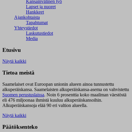
Kansainvälinen työ
Lapset ja nuoret
Hankkeet
Ajankohtaista
Tapahtumat
Yhteystiedot
Laskutustiedot
Media
Etusivu
Näytä kaikki
Tietoa meistä
Saamelaiset ovat Euroopan unionin alueen ainoa tunnustettu
alkuperäiskansa. Saamelaisten alkuperäiskansa-asema on vahvistettu
Suomen perustuslaissa
.
Noin 6 prosenttia koko maailman väestöstä
eli 476 miljoonaa ihmistä kuuluu alkuperäiskansoihin.
Alkuperäiskansoja elää 90 eri valtion alueella.
Näytä kaikki
Päätöksenteko