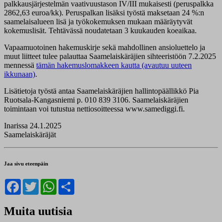
palkkausjärjestelmän vaativuustason IV/III mukaisesti (peruspalkka
2862,63 euroa/kk). Peruspalkan lisäksi työstä maksetaan 24 %:n
saamelaisalueen lisä ja työkokemuksen mukaan määräytyvät
kokemuslisät. Tehtävässä noudatetaan 3 kuukauden koeaikaa.
Vapaamuotoinen hakemuskirje sekä mahdollinen ansioluettelo ja
muut liitteet tulee palauttaa Saamelaiskäräjien sihteeristöön 7.2.2025
mennessä
tämän hakemuslomakkeen kautta (avautuu uuteen
ikkunaan)
.
Lisätietoja työstä antaa Saamelaiskäräjien hallintopäällikkö Pia
Ruotsala-Kangasniemi p. 010 839 3106. Saamelaiskäräjien
toimintaan voi tutustua nettiosoitteessa www.samediggi.fi.
Inarissa 24.1.2025
Saamelaiskäräjät
Jaa sivu eteenpäin
Facebook
Twitter
WhatsApp
Share
Muita uutisia