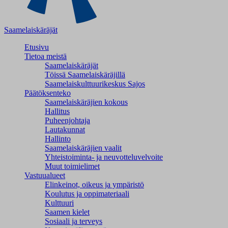
Saamelaiskäräjät
Etusivu
Tietoa meistä
Saamelaiskäräjät
Töissä Saamelaiskäräjillä
Saamelaiskulttuuri­keskus Sajos
Päätöksenteko
Saamelaiskäräjien kokous
Hallitus
Puheenjohtaja
Lautakunnat
Hallinto
Saamelaiskäräjien vaalit
Yhteistoiminta- ja neuvotteluvelvoite
Muut toimielimet
Vastuualueet
Elinkeinot, oikeus ja ympäristö
Koulutus ja oppimateriaali
Kulttuuri
Saamen kielet
Sosiaali ja terveys