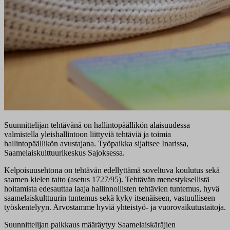
Suunnittelijan tehtävänä on hallintopäällikön alaisuudessa
valmistella yleishallintoon liittyviä tehtäviä ja toimia
hallintopäällikön avustajana. Työpaikka sijaitsee Inarissa,
Saamelaiskulttuurikeskus Sajoksessa.
Kelpoisuusehtona on tehtävän edellyttämä soveltuva koulutus sekä
saamen kielen taito (asetus 1727/95). Tehtävän menestyksellistä
hoitamista edesauttaa laaja hallinnollisten tehtävien tuntemus, hyvä
saamelaiskulttuurin tuntemus sekä kyky itsenäiseen, vastuulliseen
työskentelyyn. Arvostamme hyviä yhteistyö- ja vuorovaikutustaitoja.
Suunnittelijan palkkaus määräytyy Saamelaiskäräjien