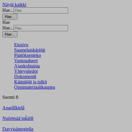
Näytä kaikki
Hae...
Hae...
Hae
Hae...
Hae...
Etusivu
Saamelaiskäräjät
Päätöksenteko
Vastuualueet
Ajankohtaista
Yhteystiedot
Dokumentit
Kääntäjät ja tulkit
Oppimateriaalikauppa
Suomi
fi
Anarâškielâ
Nuõrttsääʹmǩiõll
Davvisámegiella