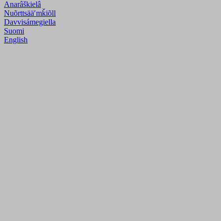
Anarâškielâ
Nuõrttsääʹmǩiõll
Davvisámegiella
Suomi
English