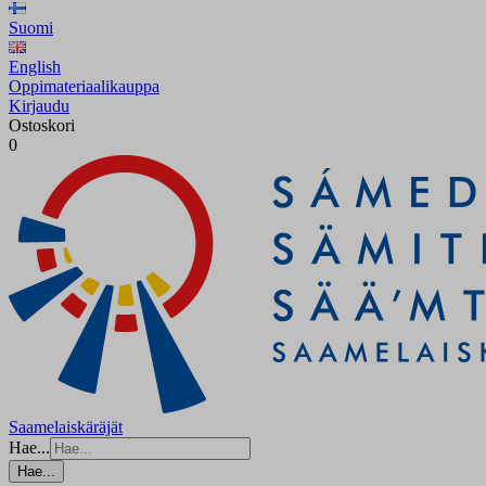
Suomi
English
Oppimateriaalikauppa
Kirjaudu
Ostoskori
0
Saamelaiskäräjät
Hae...
Hae...