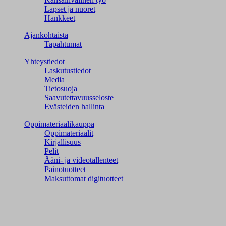
Lapset ja nuoret
Hankkeet
Ajankohtaista
Tapahtumat
Yhteystiedot
Laskutustiedot
Media
Tietosuoja
Saavutettavuusseloste
Evästeiden hallinta
Oppimateriaalikauppa
Oppimateriaalit
Kirjallisuus
Pelit
Ääni- ja videotallenteet
Painotuotteet
Maksuttomat digituotteet