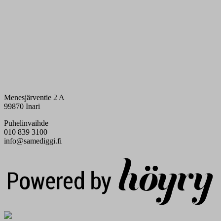
Menesjärventie 2 A
99870 Inari
Puhelinvaihde
010 839 3100
info@samediggi.fi
Digi- ja mainostoimisto Höyry Rovaniemi ja Oulu