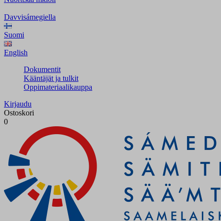
Davvisámegiella
Suomi
English
Dokumentit
Kääntäjät ja tulkit
Oppimateriaalikauppa
Kirjaudu
Ostoskori
0