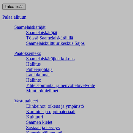
Palaa alkuun
Saamelaiskäräjät
Saamelaiskäräjät
Töissä Saamelaiskäräjillä
Saamelaiskulttuuri­keskus Sajos
Päätöksenteko
Saamelaiskäräjien kokous
Hallitus
Puheenjohtaja
Lautakunnat
Hallinto
Yhteistoiminta- ja neuvotteluvelvoite
Muut toimielimet
Vastuualueet
Elinkeinot, oikeus ja ympäristö
Koulutus ja oppimateriaali
Kulttuuri
Saamen kielet
Sosiaali ja terveys
Kansainvälinen työ