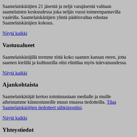
Saamelaiskäräjien 21 jäsentä ja neljä varajäsentä valitaan
saamelaisten keskuudessa joka neljäs vuosi toimeenpantavilla
vaaleilla. Saamelaiskäräjien ylintä päätösvaltaa edustaa
Saamelaiskäräjien kokous.
Näytä kaikki
Vastuualueet
Saamelaiskäräjillä t
eemme töitä koko saamen kansan eteen, jotta
saamen kielillä ja kulttuurilla olisi elintilaa myös tulevaisuudessa.
Näytä kaikki
Ajankohtaista
Saamelaiskäräjät kertoo toiminnastaan medialle ja muille
aiheistamme kiinnostuneille muun muassa tiedotteilla.
Tilaa
Saamelaiskäräjien tiedotteet sähköpostiisi
.
Näytä kaikki
Yhteystiedot