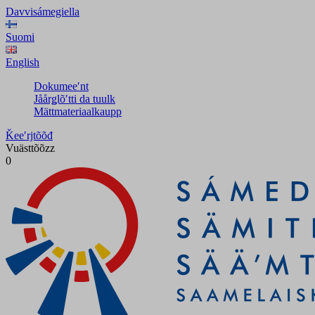
Davvisámegiella
Suomi
English
Dokumeeʹnt
Jåårǥlõʹtti da tuulk
Mättmateriaalkaupp
Ǩeeʹrjtõõđ
Vuästtõõzz
0