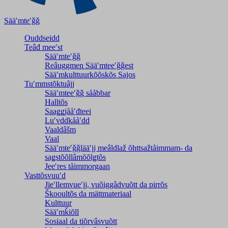
Sääʹmteʹǧǧ
Ouddseidd
Teâđ meeʹst
Sääʹmteʹǧǧ
Reâuggmen Sääʹmteeʹǧǧest
Sääʹmkulttuurkõõskõs Sajos
Tuʹmmstõktuâjj
Sääʹmteeʹǧǧ sååbbar
Halltõs
Saaǥǥjååʹđteei
Luʹvddkååʹdd
Vaaldâšm
Vaal
Sääʹmteʹǧǧlääʹjj meâldlaž õhttsažtåimmam- da
saǥstõõllâmõõlǥtõs
Jeeʹres tåimmorgaan
Vasttõsvuuʹd
Jieʹllemvueʹjj, vuõiggâdvuõtt da pirrõs
Škooultõs da mättmateriaal
Kulttuur
Sääʹmǩiõll
Sosiaal da tiõrvâsvuõtt