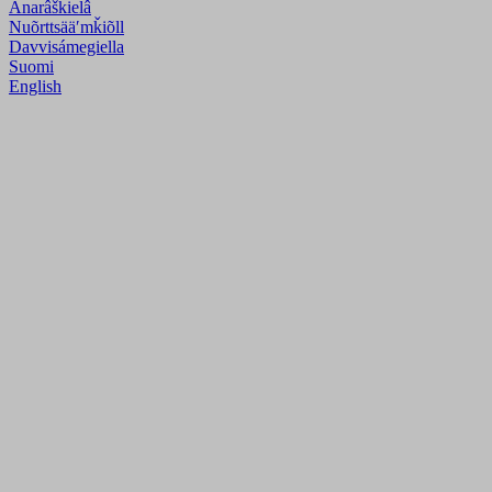
Anarâškielâ
Nuõrttsääʹmǩiõll
Davvisámegiella
Suomi
English