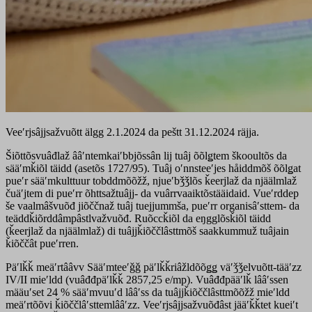
Veeʹrjsâjjsažvuõtt älgg 2.1.2024 da peštt 31.12.2024 räjja.
Šiõttõsvuâđlaž ââʹntemkaiʹbbjõssân lij tuâj õõlǥtem škooultõs da
sääʹmǩiõl täidd (asetõs 1727/95). Tuâj oʹnnsteeʹjes håiddmõš õõlǥat
pueʹr sääʹmkulttuur tobddmõõžž, njueʹbǯǯlõs ǩeerjlaž da njäälmlaž
čuäʹjtem di pueʹrr õhttsažtuâjj- da vuârrvaaiktõstääidaid. Vueʹrddep
še vaalmâšvuõđ jiõččnaž tuâj tuejjummša, pueʹrr organisâʹsttem- da
teäddǩiõrddâmpâstlvažvuõđ. Ruõccǩiõl da eŋgglõsǩiõl täidd
(ǩeerjlaž da njäälmlaž) di tuâjjǩiõččlâsttmõš saakkummuž tuâjain
ǩiõččât pueʹrren.
Päʹlǩǩ meäʹrtââvv Sääʹmteeʹǧǧ päʹlǩǩriâžldõõǥǥ väʹǯǯelvuõtt-tääʹzz
IV/II mieʹldd (vuâđđpäʹlǩǩ 2857,25 e/mp). Vuâđđpääʹlǩ lââʹssen
määuʹset 24 % sääʹmvuuʹd lââʹss da tuâjjǩiõččlâsttmõõžž mieʹldd
meäʹrtõõvi ǩiõččlâʹsttemlââʹzz. Veeʹrjsâjjsažvuõđâst jääʹǩǩtet kueiʹt