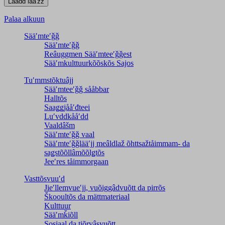
Palaa alkuun
Sääʹmteʹǧǧ
Sääʹmteʹǧǧ
Reâuggmen Sääʹmteeʹǧǧest
Sääʹmkulttuurkõõskõs Sajos
Tuʹmmstõktuâjj
Sääʹmteeʹǧǧ sååbbar
Halltõs
Saaǥǥjååʹđteei
Luʹvddkååʹdd
Vaaldâšm
Sääʹmteʹǧǧ vaal
Sääʹmteʹǧǧlääʹjj meâldlaž õhttsažtåimmam- da
saǥstõõllâmõõlǥtõs
Jeeʹres tåimmorgaan
Vasttõsvuuʹd
Jieʹllemvueʹjj, vuõiggâdvuõtt da pirrõs
Škooultõs da mättmateriaal
Kulttuur
Sääʹmǩiõll
Sosiaal da tiõrvâsvuõtt