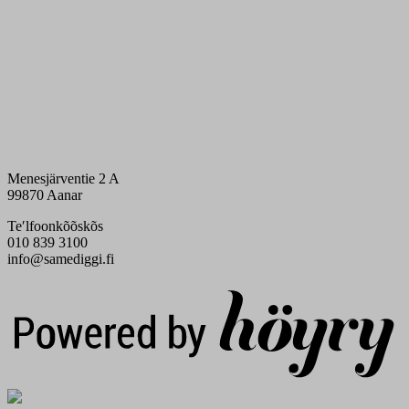
Menesjärventie 2 A
99870 Aanar
Teʹlfoonkõõskõs
010 839 3100
info@samediggi.fi
Digi- ja mainostoimisto Höyry Rovaniemi ja Oulu