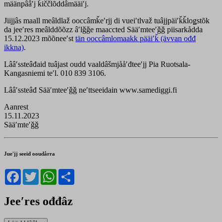
määnpââʹj ǩiččlõddâmääiʹj.
Jiijjâs maall meâldlaž ooccâmǩeʹrjj di vueiʹtlvaž tuâjjpäiʹǩǩloǥstõk
da jeeʹres meâlddõõzz âʹlǧǧe maaccted Sääʹmteeʹǧǧ piisarkådda
15.12.2023 mõõneeʹst
tän ooccâmlomaakk pääiʹǩ (ävvan ođđ
ikkna)
.
Lââʹssteâđaid tuâjast oudd vaaldâšmjååʹđteeʹjj Pia Ruotsala-
Kangasniemi teʹl. 010 839 3106.
Lââʹssteâđ Sääʹmteeʹǧǧ neʹttseeidain www.samediggi.fi
Aanrest
15.11.2023
Sääʹmteʹǧǧ
Jueʹjj seeid ooudårra
Facebook
Twitter
WhatsApp
Share
Jeeʹres ođđâz