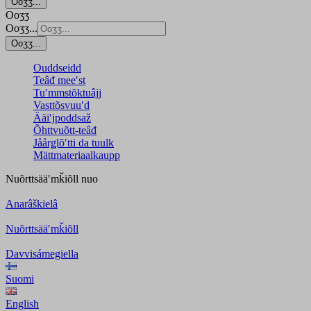
Ooʒʒ...
Ooʒʒ
Ooʒʒ...
Ooʒʒ...
Ouddseidd
Teâđ meeʹst
Tuʹmmstõktuâjj
Vasttõsvuuʹd
Ääiʹjpoddsaž
Õhttvuõtt-teâđ
Jåårǥlõʹtti da tuulk
Mättmateriaalkaupp
Nuõrttsääʹmǩiõll
nuo
Anarâškielâ
Nuõrttsääʹmǩiõll
Davvisámegiella
Suomi
English