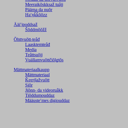
Meeraikõskksaž tuâjj
Päärna da nuõr
Haʹŋǩǩõõzz
Ääiʹjpoddsaž
Šõddmõõžž
Õhttvuõtt-teâđ
Laasktemteâđ
Media
Teâttsuõjj
Vuällamvuõttčiõlǥtõs
Mättmateriaalkaupp
Mättmateriaal
Ǩeerjlažvuõtt
Siõr
Jiõnn- da videoruâkk
Tiõddumouddaz
Määusteʹmes digiouddaz