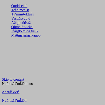
Ouddseidd
Teâđ meeʹst
Tuʹmmstõktuâjj
Vasttõsvuuʹd
Ääiʹjpoddsaž
Õhttvuõtt-teâđ
Jåårǥlõʹtti da tuulk
Mättmateriaalkaupp
Skip to content
Nuõrttsääʹmǩiõll
nuo
Anarâškielâ
Nuõrttsääʹmǩiõll