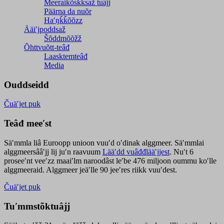
Meeraikõskksaž tuâjj
Päärna da nuõr
Haʹŋǩǩõõzz
Ääiʹjpoddsaž
Šõddmõõžž
Õhttvuõtt-teâđ
Laasktemteâđ
Media
Ouddseidd
Čuäʹjet puk
Teâđ meeʹst
Säʹmmla liâ Euroopp unioon vuuʹd oʹdinak alggmeer. Säʹmmlai
alggmeersââʹjj lij juʹn raavuum
Lääʹdd vuâđđlääʹjjest
. Nuʹt 6
proseeʹnt veeʹzz maaiʹlm naroodâst leʹbe 476 miljoon oummu koʹlle
alggmeeraid. Alggmeer jeäʹlle 90 jeeʹres riikk vuuʹdest.
Čuäʹjet puk
Tuʹmmstõktuâjj