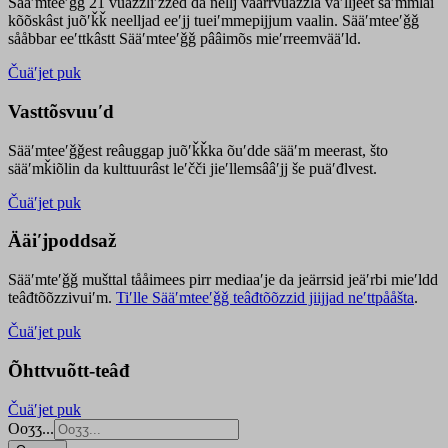
Sääʹmteeʹǧǧ 21 vuäzzliʹžžed da nellj väärrvuäzzla vaʹlljeet säʹmmlai
kõõskâst juõʹǩǩ neelljad eeʹjj tueiʹmmepijjum vaalin. Sääʹmteeʹǧǧ
sååbbar eeʹttkâstt Sääʹmteeʹǧǧ pââimõs mieʹrreemvääʹld.
Čuäʹjet puk
Vasttõsvuuʹd
Sääʹmteeʹǧǧest
reâuggap
juõʹǩǩka
õuʹdde
sääʹm meer
ast
, što
sääʹmǩiõlin da kulttuurâst leʹčči jieʹllemsââʹjj še puäʹđlvest.
Čuäʹjet puk
Ääiʹjpoddsaž
Sääʹmteʹǧǧ mušttal tååimees pirr mediaaʹje da jeärrsid jeäʹrbi mieʹldd
teâđtõõzzivuiʹm.
Tiʹlle Sääʹmteeʹǧǧ teâđtõõzzid jiijjad neʹttpååšta
.
Čuäʹjet puk
Õhttvuõtt-teâđ
Čuäʹjet puk
Ooʒʒ...