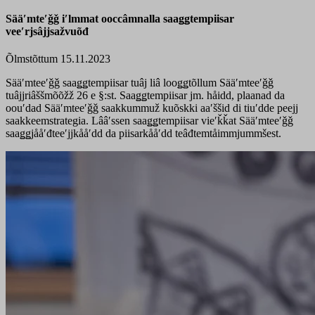
Sääʹmteʹǧǧ iʹlmmat ooccâmnalla saaǥǥtempiisar
veeʹrjsâjjsažvuõđ
Õlmstõttum 15.11.2023
Sääʹmteeʹǧǧ saaǥǥtempiisar tuâj liâ looǥǥtõllum Sääʹmteeʹǧǧ
tuâjjriâššmõõžž 26 e §:st. Saaǥǥtempiisar jm. håidd, plaanad da
oouʹdad Sääʹmteeʹǧǧ saakkummuž kuõskki aaʹššid di tiuʹdde peejj
saakkeemstrategia. Lââʹssen saaǥǥtempiisar vieʹǩǩat Sääʹmteeʹǧǧ
saaǥǥjååʹđteeʹjjkååʹdd da piisarkååʹdd teâđtemtåimmjummšest.