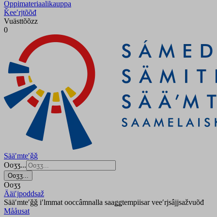
Oppimateriaalikauppa
Ǩeeʹrjtõõđ
Vuästtõõzz
0
Sääʹmteʹǧǧ
Ooʒʒ...
Ooʒʒ...
Ooʒʒ
Ääiʹjpoddsaž
Sääʹmteʹǧǧ iʹlmmat ooccâmnalla saaǥǥtempiisar veeʹrjsâjjsažvuõđ
Mååusat