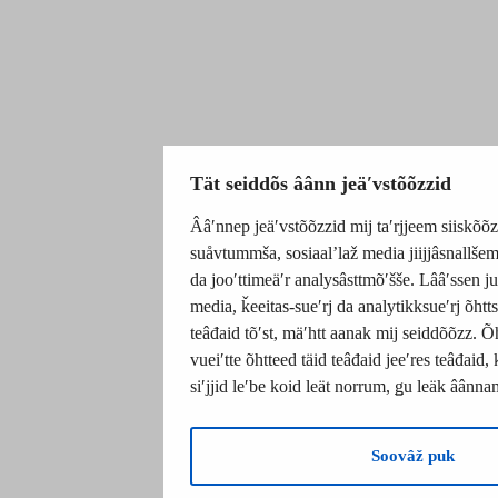
Tät seiddõs âânn jeäʹvstõõzzid
Ââʹnnep jeäʹvstõõzzid mij taʹrjjeem siiskõõzz
suåvtummša, sosiaalʼlaž media jiijjâsnallš
da jooʹttimeäʹr analysâsttmõʹšše. Lââʹssen j
media, ǩeeitas-sueʹrj da analytikksueʹrj õhtt
teâđaid tõʹst, mäʹhtt aanak mij seiddõõzz. Õ
vueiʹtte õhtteed täid teâđaid jeeʹres teâđaid
siʹjjid leʹbe koid leät norrum, ǥu leäk âânn
Soovâž puk