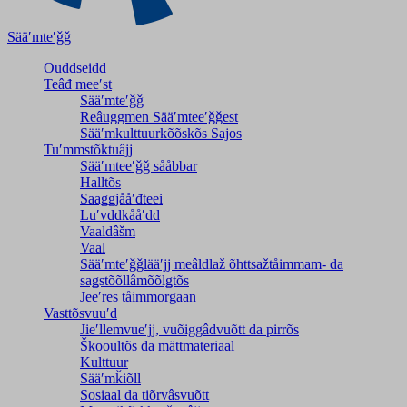
Sääʹmteʹǧǧ
Ouddseidd
Teâđ meeʹst
Sääʹmteʹǧǧ
Reâuggmen Sääʹmteeʹǧǧest
Sääʹmkulttuurkõõskõs Sajos
Tuʹmmstõktuâjj
Sääʹmteeʹǧǧ sååbbar
Halltõs
Saaǥǥjååʹđteei
Luʹvddkååʹdd
Vaaldâšm
Vaal
Sääʹmteʹǧǧlääʹjj meâldlaž õhttsažtåimmam- da
saǥstõõllâmõõlǥtõs
Jeeʹres tåimmorgaan
Vasttõsvuuʹd
Jieʹllemvueʹjj, vuõiggâdvuõtt da pirrõs
Škooultõs da mättmateriaal
Kulttuur
Sääʹmǩiõll
Sosiaal da tiõrvâsvuõtt