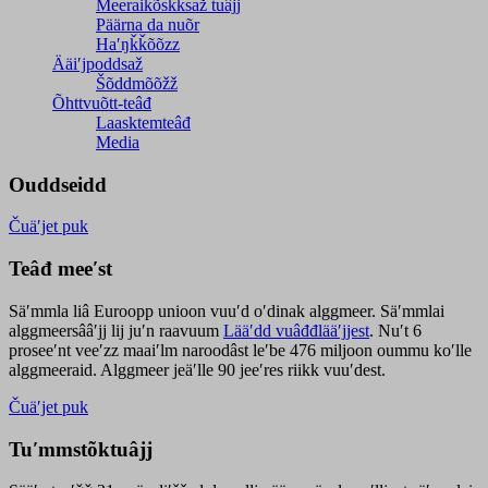
Meeraikõskksaž tuâjj
Päärna da nuõr
Haʹŋǩǩõõzz
Ääiʹjpoddsaž
Šõddmõõžž
Õhttvuõtt-teâđ
Laasktemteâđ
Media
Ouddseidd
Čuäʹjet puk
Teâđ meeʹst
Säʹmmla liâ Euroopp unioon vuuʹd oʹdinak alggmeer. Säʹmmlai
alggmeersââʹjj lij juʹn raavuum
Lääʹdd vuâđđlääʹjjest
. Nuʹt 6
proseeʹnt veeʹzz maaiʹlm naroodâst leʹbe 476 miljoon oummu koʹlle
alggmeeraid. Alggmeer jeäʹlle 90 jeeʹres riikk vuuʹdest.
Čuäʹjet puk
Tuʹmmstõktuâjj