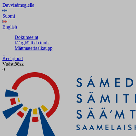
Davvisámegiella
Suomi
English
Dokumeeʹnt
Jåårǥlõʹtti da tuulk
Mättmateriaalkaupp
Ǩeeʹrjtõõđ
Vuästtõõzz
0