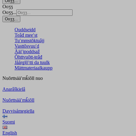
Ooʒʒ...
Ooʒʒ
Ooʒʒ...
Ooʒʒ...
Ouddseidd
Teâđ meeʹst
Tuʹmmstõktuâjj
Vasttõsvuuʹd
Ääiʹjpoddsaž
Õhttvuõtt-teâđ
Jåårǥlõʹtti da tuulk
Mättmateriaalkaupp
Nuõrttsääʹmǩiõll
nuo
Anarâškielâ
Nuõrttsääʹmǩiõll
Davvisámegiella
Suomi
English