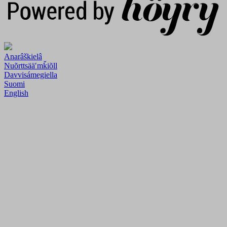
Anarâškielâ
Nuõrttsääʹmǩiõll
Davvisámegiella
Suomi
English