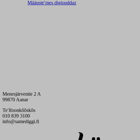
Määusteʹmes digiouddaz
Menesjärventie 2 A
99870 Aanar
Teʹlfoonkõõskõs
010 839 3100
info@samediggi.fi
Digi- ja mainostoimisto Höyry Rovaniemi ja Oulu