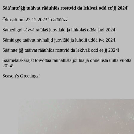
Sääʹmteʹǧǧ tuäivat rääuhlõs rosttvid da leklvaž ođđ eeʹjj 2024!
Õlmstõttum 27.12.2023
Teâđtõõzz
Sámediggi sávvá ráfálaš juovllaid ja lihkolaš ođđa jagi 2024!
Sämitigge tuáivut rávhálijd juovlâid já luholii uđđâ ive 2024!
Sääʹmteʹǧǧ tuäivat rääuhlõs rosttvid da leklvaž ođđ eeʹjj 2024!
Saamelaiskäräjät toivottaa rauhallista joulua ja onnellista uutta vuotta
2024!
Season’s Greetings!