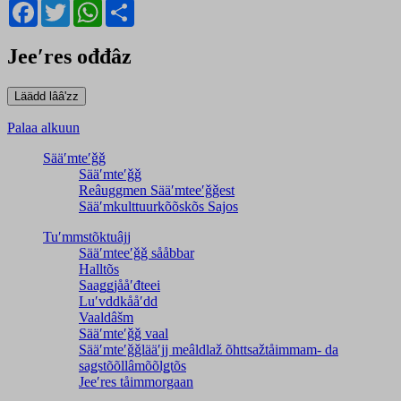
Facebook
Twitter
WhatsApp
Share
Jeeʹres ođđâz
Palaa alkuun
Sääʹmteʹǧǧ
Sääʹmteʹǧǧ
Reâuggmen Sääʹmteeʹǧǧest
Sääʹmkulttuurkõõskõs Sajos
Tuʹmmstõktuâjj
Sääʹmteeʹǧǧ sååbbar
Halltõs
Saaǥǥjååʹđteei
Luʹvddkååʹdd
Vaaldâšm
Sääʹmteʹǧǧ vaal
Sääʹmteʹǧǧlääʹjj meâldlaž õhttsažtåimmam- da
saǥstõõllâmõõlǥtõs
Jeeʹres tåimmorgaan