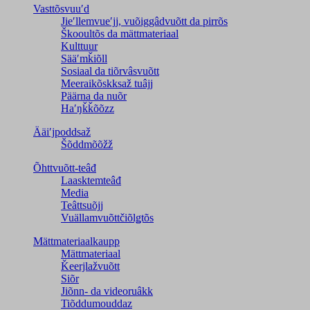
Vasttõsvuuʹd
Jieʹllemvueʹjj, vuõiggâdvuõtt da pirrõs
Škooultõs da mättmateriaal
Kulttuur
Sääʹmǩiõll
Sosiaal da tiõrvâsvuõtt
Meeraikõskksaž tuâjj
Päärna da nuõr
Haʹŋǩǩõõzz
Ääiʹjpoddsaž
Šõddmõõžž
Õhttvuõtt-teâđ
Laasktemteâđ
Media
Teâttsuõjj
Vuällamvuõttčiõlǥtõs
Mättmateriaalkaupp
Mättmateriaal
Ǩeerjlažvuõtt
Siõr
Jiõnn- da videoruâkk
Tiõddumouddaz