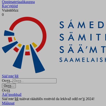
Oppimateriaalikauppa
Ǩeeʹrjtõõđ
Vuästtõõzz
0
Sääʹmteʹǧǧ
Ooʒʒ...
Ooʒʒ...
Ooʒʒ
Ääiʹjpoddsaž
Sääʹmteʹǧǧ tuäivat rääuhlõs rosttvid da leklvaž ođđ eeʹjj 2024!
Mååusat