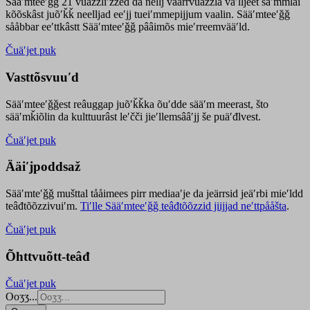
Sääʹmteeʹǧǧ 21 vuäzzliʹžžed da nellj väärrvuäzzla vaʹlljeet säʹmmlai
kõõskâst juõʹǩǩ neelljad eeʹjj tueiʹmmepijjum vaalin. Sääʹmteeʹǧǧ
sååbbar eeʹttkâstt Sääʹmteeʹǧǧ pââimõs mieʹrreemvääʹld.
Čuäʹjet puk
Vasttõsvuuʹd
Sääʹmteeʹǧǧest
reâuggap
juõʹǩǩka
õuʹdde
sääʹm meer
ast
, što
sääʹmǩiõlin da kulttuurâst leʹčči jieʹllemsââʹjj še puäʹđlvest.
Čuäʹjet puk
Ääiʹjpoddsaž
Sääʹmteʹǧǧ mušttal tååimees pirr mediaaʹje da jeärrsid jeäʹrbi mieʹldd
teâđtõõzzivuiʹm.
Tiʹlle Sääʹmteeʹǧǧ teâđtõõzzid jiijjad neʹttpååšta
.
Čuäʹjet puk
Õhttvuõtt-teâđ
Čuäʹjet puk
Ooʒʒ...