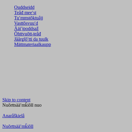
Ouddseidd
Teâđ meeʹst
Tuʹmmstõktuâjj
Vasttõsvuuʹd
Ääiʹjpoddsaž
Õhttvuõtt-teâđ
Jåårǥlõʹtti da tuulk
Mättmateriaalkaupp
Skip to content
Nuõrttsääʹmǩiõll
nuo
Anarâškielâ
Nuõrttsääʹmǩiõll