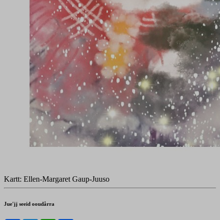
Kartt: Ellen-Margaret Gaup-Juuso
Jueʹjj seeid ooudårra