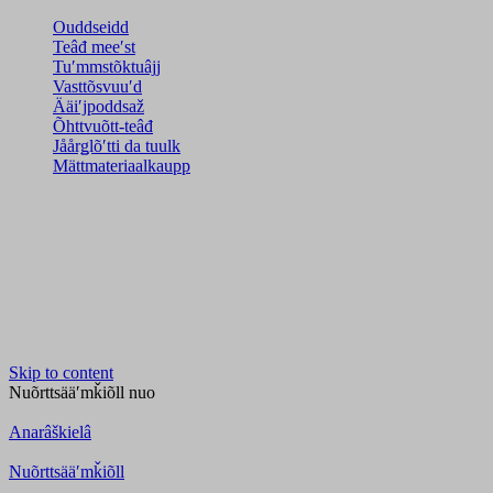
Ouddseidd
Teâđ meeʹst
Tuʹmmstõktuâjj
Vasttõsvuuʹd
Ääiʹjpoddsaž
Õhttvuõtt-teâđ
Jåårǥlõʹtti da tuulk
Mättmateriaalkaupp
Skip to content
Nuõrttsääʹmǩiõll
nuo
Anarâškielâ
Nuõrttsääʹmǩiõll