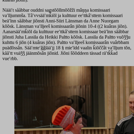
Nääiʹt sååbbar ouddni saǥstõõllmõõžži mâŋŋa komissaari
vaʹlljummša. Tâʹvvsääʹmǩiõl ja kulttuur eeʹttkâʹsttem komissaari
beäʹlnn sååbbar jiõnsti Anni-Siiri Länsman da Anne Nuorgam
kõõsk. Länsman vaʹlljeeš komissaarân jiõnin 10-4 ((2 kuâras jiõn).
Aanarsääʹmǩiõl da kulttuur eeʹttkâʹsttem komissaar beäʹlnn sååbbar
jiõnsti Juha Lassila da Heikki Paltto kõõsk. Lassila da Paltto vuõǯǯu
kuhttu 6 jiõn (4 kuâras jiõn). Paltto vaʹlljeeš komissaarân vuârbbam
puäđõssân. Sääʹmteʹǧǧlääʹjj 18 § mieʹldd vaalin ǩiõččât vaʹlljum tõn,
kååʹtt vuäǯǯ jäänmõsân jiõnid. Jiõni šõõddeen tässad räʹtǩǩad
vueʹrbb.