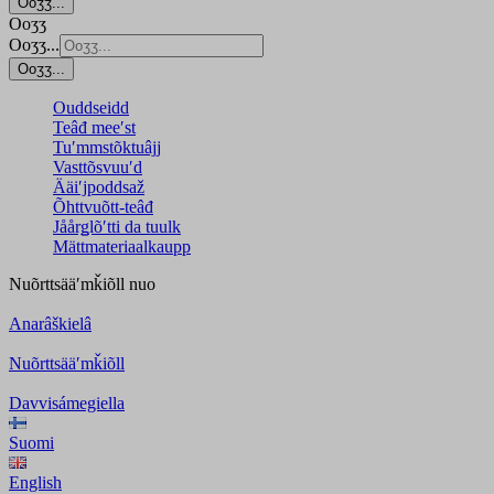
Ooʒʒ...
Ooʒʒ
Ooʒʒ...
Ooʒʒ...
Ouddseidd
Teâđ meeʹst
Tuʹmmstõktuâjj
Vasttõsvuuʹd
Ääiʹjpoddsaž
Õhttvuõtt-teâđ
Jåårǥlõʹtti da tuulk
Mättmateriaalkaupp
Nuõrttsääʹmǩiõll
nuo
Anarâškielâ
Nuõrttsääʹmǩiõll
Davvisámegiella
Suomi
English