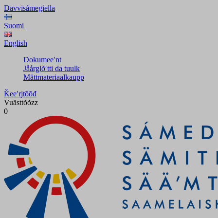
Davvisámegiella
Suomi
English
Dokumeeʹnt
Jåårǥlõʹtti da tuulk
Mättmateriaalkaupp
Ǩeeʹrjtõõđ
Vuästtõõzz
0