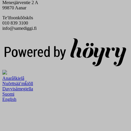
Menesjärventie 2 A
99870 Aanar
Teʹlfoonkõõskõs
010 839 3100
info@samediggi.fi
Digi- ja mainostoimisto Höyry Rovaniemi ja Oulu
Anarâškielâ
Nuõrttsääʹmǩiõll
Davvisámegiella
Suomi
English