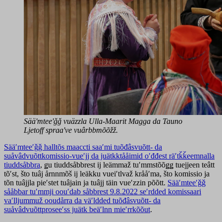
Sääʹmteeʹǧǧ vuäzzla Ulla-Maarit Magga da Tauno
Ljetoff spraaʹve vuârbbmõõžž.
Sääʹmteeʹǧǧ halltõs maaccti saaʹmi tuõđâsvuõtt- da
suåvâdvuõttkomissio-vueʹjj da juätkktååimid oʹđđest räʹtǩǩeemnalla
tiuddsåbbra
, ǥu tiuddsåbbrest ij leämmaž tuʹmmstõõǥǥ tuejjeen teâtt
tõʹst, što tuâj årnnmõš ij leäkku vueiʹtlvaž krååʹma, što komissio ja
tõn tuâjjla pieʹstet tuâjain ja tuâjj täin vueʹzzin põõtt.
Sääʹmteeʹǧǧ
sååbbar tuʹmmji oouʹdab såbbrest 9.8.2022 seʹrdded komissaari
vaʹlljummuž ooudårra da väʹldded tuõđâsvuõtt- da
suåvâdvuõttproseeʹss juätk beäʹlnn mieʹrrkõõut
.