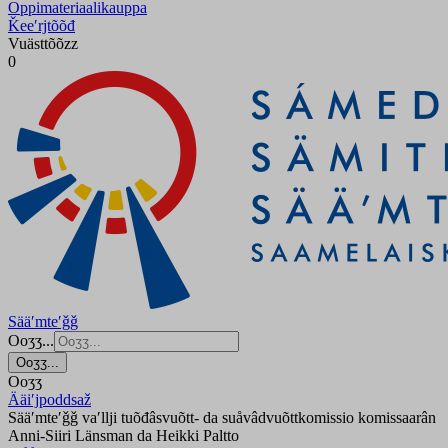
Oppimateriaalikauppa
Ǩeeʹrjtõõđ
Vuästtõõzz
0
Sääʹmteʹǧǧ
Ooʒʒ...
Ooʒʒ...
Ooʒʒ
Ääiʹjpoddsaž
Sääʹmteʹǧǧ vaʹllji tuõđâsvuõtt- da suåvâdvuõttkomissio komissaarân
Anni-Siiri Länsman da Heikki Paltto