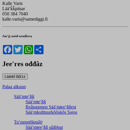
Kalle Varis
Lääʹǩǩpiisar
050 384 7040
kalle.varis@samediggi.fi
Jueʹjj seeid ooudårra
Facebook
Twitter
WhatsApp
Share
Jeeʹres ođđâz
Palaa alkuun
Sääʹmteʹǧǧ
Sääʹmteʹǧǧ
Reâuggmen Sääʹmteeʹǧǧest
Sääʹmkulttuurkõõskõs Sajos
Tuʹmmstõktuâjj
Sääʹmteeʹǧǧ sååbbar