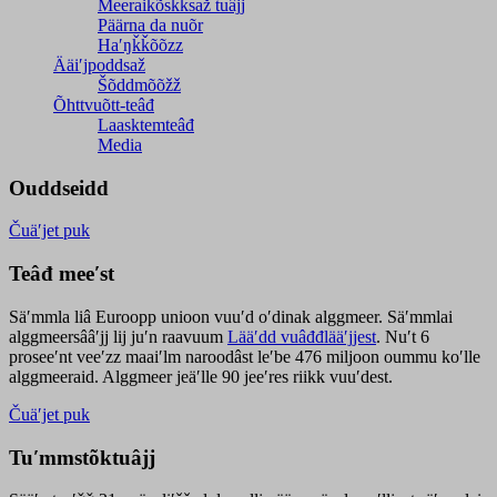
Meeraikõskksaž tuâjj
Päärna da nuõr
Haʹŋǩǩõõzz
Ääiʹjpoddsaž
Šõddmõõžž
Õhttvuõtt-teâđ
Laasktemteâđ
Media
Ouddseidd
Čuäʹjet puk
Teâđ meeʹst
Säʹmmla liâ Euroopp unioon vuuʹd oʹdinak alggmeer. Säʹmmlai
alggmeersââʹjj lij juʹn raavuum
Lääʹdd vuâđđlääʹjjest
. Nuʹt 6
proseeʹnt veeʹzz maaiʹlm naroodâst leʹbe 476 miljoon oummu koʹlle
alggmeeraid. Alggmeer jeäʹlle 90 jeeʹres riikk vuuʹdest.
Čuäʹjet puk
Tuʹmmstõktuâjj