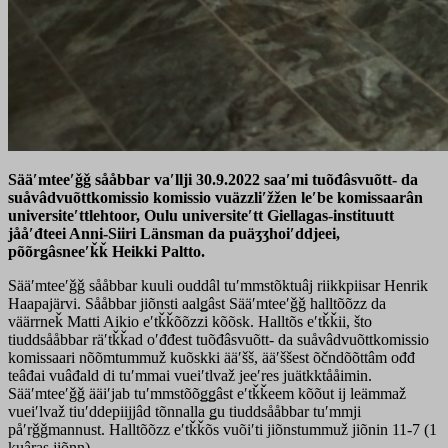
Sääʹmteeʹǧǧ sååbbar vaʹllji 30.9.2022 saaʹmi tuõđâsvuõtt- da
suåvâdvuõttkomissio komissio vuäzzliʹžžen leʹbe komissaarân
universiteʹttlehtoor, Oulu universiteʹtt Giellagas-instituutt
jååʹđteei Anni-Siiri Länsman da puäʒʒhoiʹddjeei,
põõrǥâsneeʹǩǩ Heikki Paltto.
Sääʹmteeʹǧǧ sååbbar kuuli ouddâl tuʹmmstõktuâj riikkpiisar Henrik
Haapajärvi. Sååbbar jiõnsti aalǥâst Sääʹmteeʹǧǧ halltõõzz da
väärrneǩ Matti Aikio eʹtǩǩõõzzi kõõsk. Halltõs eʹtǩǩii, što
tiuddsååbbar räʹtǩǩad oʹđđest tuõđâsvuõtt- da suåvâdvuõttkomissio
komissaari nõõmtummuž kuõskki ääʹšš, ääʹššest õčndõõttâm ođđ
teâđai vuâđald di tuʹmmai vueiʹtlvaž jeeʹres juätkktååimin.
Sääʹmteeʹǧǧ ääiʹjab tuʹmmstõõǥǥâst eʹtǩǩeem kõõut ij leämmaž
vueiʹlvaž tiuʹddepiijjâd tõnnalla ǥu tiuddsååbbar tuʹmmji
påʹrǧǧmannust. Halltõõzz eʹtǩǩõs vuõiʹti jiõnstummuž jiõnin 11-7 (1
kuâras jiõnn).