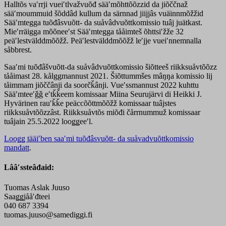
Halltõs vaʹrrji vueiʹtlvažvuõđ sääʹmõhttõõzzid da jiõččnaž
sääʹmoummuid šõddâd kullum da särnnad jiijjâs vuäinnmõžžid
Sääʹmtegga tuõđâsvuõtt- da suåvâdvuõttkomissio tuâj juätkast.
Mieʹrräigga mõõneeʹst Sääʹmtegga tååimteš õhttsiʹžže 32
peäʹlestvälddmõõžž. Peäʹlestvälddmõõžž leʹjje vueiʹnnemnalla
såbbrest.
Saaʹmi tuõđâšvuõtt-da suåvâdvuõttkomissio šiõtteeš riikksuåvtõõzz
tååimast 28. kålggmannust 2021. Šiõttummšes mâŋŋa komissio lij
tåimmam jiõččânji da soorčǩânji. Vueʹssmannust 2022 kuhttu
Sääʹmteeʹǧǧ eʹtǩǩeem komissaar Miina Seurujärvi di Heikki J.
Hyvärinen rauʹǩǩe peäccõõttmõõžž komissaar tuâjstes
riikksuåvtõõzzâst. Riikksuåvtõs miõđi čårrnummuž komissaar
tuâjain 25.5.2022 looǥǥeeʹl.
Looǥǥ tääiʹben saaʹmi tuõđâsvuõtt- da suåvadvuõttkomissio
mandatt
.
Lââʹssteâđaid:
Tuomas Aslak Juuso
Saaǥǥjååʹđteei
040 687 3394
tuomas.juuso@samediggi.fi