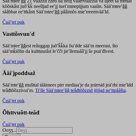
Sääʹmteeʹǧǧ 21 vuäzzliʹžžed da nellj väärrvuäzzla vaʹlljeet säʹmmlai
kõõskâst juõʹǩǩ neelljad eeʹjj tueiʹmmepijjum vaalin. Sääʹmteeʹǧǧ
sååbbar eeʹttkâstt Sääʹmteeʹǧǧ pââimõs mieʹrreemvääʹld.
Čuäʹjet puk
Vasttõsvuuʹd
Sääʹmteeʹǧǧest
reâuggap
juõʹǩǩka
õuʹdde
sääʹm meer
ast
, što
sääʹmǩiõlin da kulttuurâst leʹčči jieʹllemsââʹjj še puäʹđlvest.
Čuäʹjet puk
Ääiʹjpoddsaž
Sääʹmteʹǧǧ mušttal tååimees pirr mediaaʹje da jeärrsid jeäʹrbi mieʹldd
teâđtõõzzivuiʹm.
Tiʹlle Sääʹmteeʹǧǧ teâđtõõzzid jiijjad neʹttpååšta
.
Čuäʹjet puk
Õhttvuõtt-teâđ
Čuäʹjet puk
Ooʒʒ...