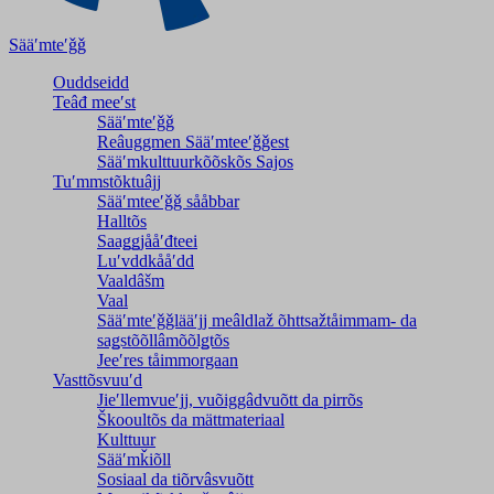
Sääʹmteʹǧǧ
Ouddseidd
Teâđ meeʹst
Sääʹmteʹǧǧ
Reâuggmen Sääʹmteeʹǧǧest
Sääʹmkulttuurkõõskõs Sajos
Tuʹmmstõktuâjj
Sääʹmteeʹǧǧ sååbbar
Halltõs
Saaǥǥjååʹđteei
Luʹvddkååʹdd
Vaaldâšm
Vaal
Sääʹmteʹǧǧlääʹjj meâldlaž õhttsažtåimmam- da
saǥstõõllâmõõlǥtõs
Jeeʹres tåimmorgaan
Vasttõsvuuʹd
Jieʹllemvueʹjj, vuõiggâdvuõtt da pirrõs
Škooultõs da mättmateriaal
Kulttuur
Sääʹmǩiõll
Sosiaal da tiõrvâsvuõtt