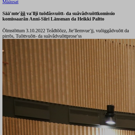
Mååusat
Sääʹmteʹǧǧ vaʹllji tuõđâsvuõtt- da suåvâdvuõttkomissio
komissaarân Anni-Siiri Länsman da Heikki Paltto
Õlmstõttum 3.10.2022
Teâđtõõzz, Jieʹllemvueʹjj, vuõiggâdvuõtt da
pirrõs, Tuõttvuõtt- da suåvâdvuõttproseʹss