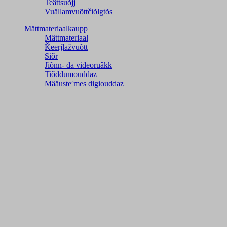
Teâttsuõjj
Vuällamvuõttčiõlǥtõs
Mättmateriaalkaupp
Mättmateriaal
Ǩeerjlažvuõtt
Siõr
Jiõnn- da videoruâkk
Tiõddumouddaz
Määusteʹmes digiouddaz