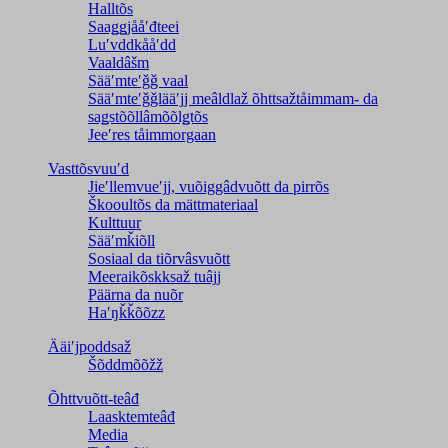
Halltõs
Saaǥǥjååʹđteei
Luʹvddkååʹdd
Vaaldâšm
Sääʹmteʹǧǧ vaal
Sääʹmteʹǧǧlääʹjj meâldlaž õhttsažtåimmam- da
saǥstõõllâmõõlǥtõs
Jeeʹres tåimmorgaan
Vasttõsvuuʹd
Jieʹllemvueʹjj, vuõiggâdvuõtt da pirrõs
Škooultõs da mättmateriaal
Kulttuur
Sääʹmǩiõll
Sosiaal da tiõrvâsvuõtt
Meeraikõskksaž tuâjj
Päärna da nuõr
Haʹŋǩǩõõzz
Ääiʹjpoddsaž
Šõddmõõžž
Õhttvuõtt-teâđ
Laasktemteâđ
Media