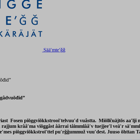
Sääʹmteʹǧǧ
uõđid”
iggâdvuõđid”
riast Fosen piõggviõkkstrooiʹtelvuuʹd vuâstta. Miõllčuäjtõs aaʹlji
iâ rajjum krååʹma viõǥǥâst åårrai tåimmlååʹv tuejjeeʹl veäʹr säʹmml
teʹmes piõggviõkkstroiʹttel puʹrǧǧummuž vuuʹdest. Juuso õhttan T