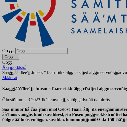
Ooʒʒ...
Ooʒʒ...
Ooʒʒ
Ääiʹjpoddsaž
Saaǥǥjååʹđteeʹjj Juuso: “Taarr riikk âlgg ciʹsttjed alggmeervuõiggâdv
Mååusat
Saaǥǥjååʹđteeʹjj Juuso: “Taarr riikk âlgg ciʹsttjed alggmeervuõ
Õlmstõttum 2.3.2023
Jieʹllemvueʹjj, vuõiggâdvuõtt da pirrõs
Sääʹmnuõr liâ čuäʹjtam miõl Oslost Taarr ållj- da energiaministe
ââʹlmõs vuõiǥâs tuõđi suvddsest, što Fosen piõggviõkkstroiʹttel l
õõlǥte ââʹlmõs vuõiggâz
suvddâz toimmupiijjmõõžž da 150 lääʹjj