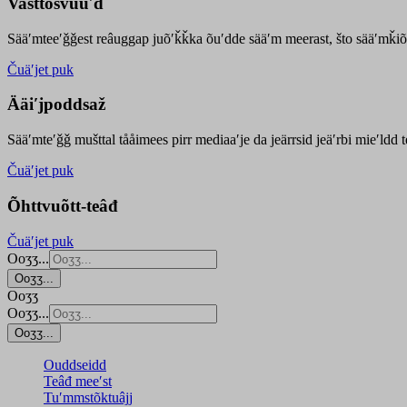
Vasttõsvuuʹd
Sääʹmteeʹǧǧest
reâuggap
juõʹǩǩka
õuʹdde
sääʹm meer
ast
, što sääʹmǩiõ
Čuäʹjet puk
Ääiʹjpoddsaž
Sääʹmteʹǧǧ mušttal tååimees pirr mediaaʹje da jeärrsid jeäʹrbi mieʹldd
Čuäʹjet puk
Õhttvuõtt-teâđ
Čuäʹjet puk
Ooʒʒ...
Ooʒʒ...
Ooʒʒ
Ooʒʒ...
Ooʒʒ...
Ouddseidd
Teâđ meeʹst
Tuʹmmstõktuâjj