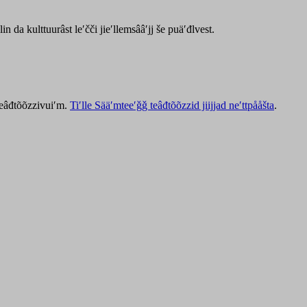
lin da kulttuurâst leʹčči jieʹllemsââʹjj še puäʹđlvest.
 teâđtõõzzivuiʹm.
Tiʹlle Sääʹmteeʹǧǧ teâđtõõzzid jiijjad neʹttpååšta
.