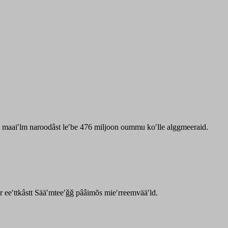
zz maaiʹlm naroodâst leʹbe 476 miljoon oummu koʹlle alggmeeraid.
ar eeʹttkâstt Sääʹmteeʹǧǧ pââimõs mieʹrreemvääʹld.