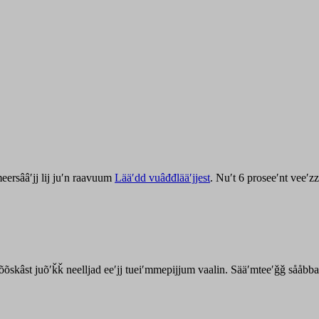
ersââʹjj lij juʹn raavuum
Lääʹdd vuâđđlääʹjjest
. Nuʹt 6 proseeʹnt veeʹ
kõõskâst juõʹǩǩ neelljad eeʹjj tueiʹmmepijjum vaalin. Sääʹmteeʹǧǧ sååbb