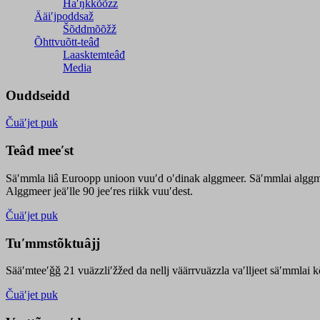
Haʹŋǩǩõõzz
Ääiʹjpoddsaž
Šõddmõõžž
Õhttvuõtt-teâđ
Laasktemteâđ
Media
Ouddseidd
Čuäʹjet puk
Teâđ meeʹst
Säʹmmla liâ Euroopp unioon vuuʹd oʹdinak alggmeer. Säʹmmlai alggme
Alggmeer jeäʹlle 90 jeeʹres riikk vuuʹdest.
Čuäʹjet puk
Tuʹmmstõktuâjj
Sääʹmteeʹǧǧ 21 vuäzzliʹžžed da nellj väärrvuäzzla vaʹlljeet säʹmmlai 
Čuäʹjet puk