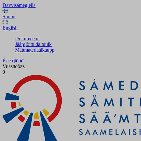
Davvisámegiella
Suomi
English
Dokumeeʹnt
Jåårǥlõʹtti da tuulk
Mättmateriaalkaupp
Ǩeeʹrjtõõđ
Vuästtõõzz
0