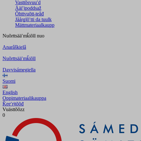
Vasttõsvuuʹd
Ääiʹjpoddsaž
Õhttvuõtt-teâđ
Jåårǥlõʹtti da tuulk
Mättmateriaalkaupp
Nuõrttsääʹmǩiõll
nuo
Anarâškielâ
Nuõrttsääʹmǩiõll
Davvisámegiella
Suomi
English
Oppimateriaalikauppa
Ǩeeʹrjtõõđ
Vuästtõõzz
0