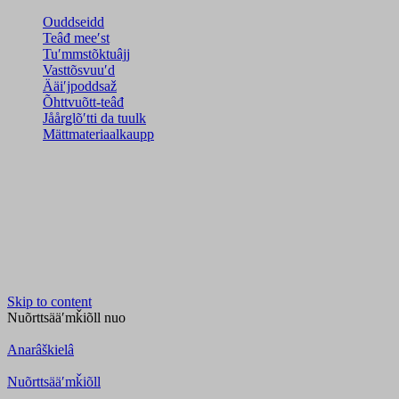
Ouddseidd
Teâđ meeʹst
Tuʹmmstõktuâjj
Vasttõsvuuʹd
Ääiʹjpoddsaž
Õhttvuõtt-teâđ
Jåårǥlõʹtti da tuulk
Mättmateriaalkaupp
Skip to content
Nuõrttsääʹmǩiõll
nuo
Anarâškielâ
Nuõrttsääʹmǩiõll