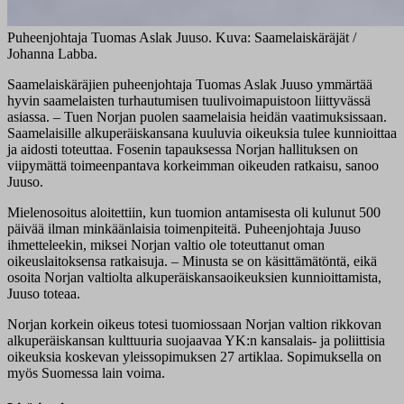
Puheenjohtaja Tuomas Aslak Juuso. Kuva: Saamelaiskäräjät /
Johanna Labba.
Saamelaiskäräjien puheenjohtaja Tuomas Aslak Juuso ymmärtää
hyvin saamelaisten turhautumisen tuulivoimapuistoon liittyvässä
asiassa. – Tuen Norjan puolen saamelaisia heidän vaatimuksissaan.
Saamelaisille alkuperäiskansana kuuluvia oikeuksia tulee kunnioittaa
ja aidosti toteuttaa. Fosenin tapauksessa Norjan hallituksen on
viipymättä toimeenpantava korkeimman oikeuden ratkaisu, sanoo
Juuso.
Mielenosoitus aloitettiin, kun tuomion antamisesta oli kulunut 500
päivää ilman minkäänlaisia toimenpiteitä. Puheenjohtaja Juuso
ihmetteleekin, miksei Norjan valtio ole toteuttanut oman
oikeuslaitoksensa ratkaisuja. – Minusta se on käsittämätöntä, eikä
osoita Norjan valtiolta alkuperäiskansaoikeuksien kunnioittamista,
Juuso toteaa.
Norjan korkein oikeus totesi tuomiossaan Norjan valtion rikkovan
alkuperäiskansan kulttuuria suojaavaa YK:n kansalais- ja poliittisia
oikeuksia koskevan yleissopimuksen 27 artiklaa. Sopimuksella on
myös Suomessa lain voima.