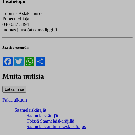
Lisätietoja:
Tuomas Aslak Juuso
Puheenjohtaja
040 687 3394
tuomas.juuso(at)samediggi.fi
Jaa sivu eteenpäin
Facebook
Twitter
WhatsApp
Share
Muita uutisia
Palaa alkuun
Saamelaiskäräjät
Saamelaiskäräjät
Töissä Saamelaiskäräjillä
Saamelaiskulttuuri­keskus Sajos