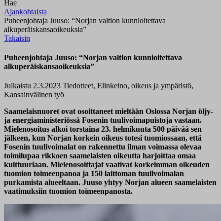
Hae
Ajankohtaista
Puheenjohtaja Juuso: “Norjan valtion kunnioitettava
alkuperäiskansaoikeuksia”
Takaisin
Puheenjohtaja Juuso: “Norjan valtion kunnioitettava
alkuperäiskansaoikeuksia”
Julkaistu 2.3.2023
Tiedotteet, Elinkeino, oikeus ja ympäristö,
Kansainvälinen työ
Saamelaisnuoret ovat osoittaneet mieltään Oslossa Norjan öljy-
ja energiaministeriössä Fosenin tuulivoimapuistoja vastaan.
Mielenosoitus alkoi torstaina 23. helmikuuta 500 päivää sen
jälkeen, kun Norjan korkein oikeus totesi tuomiossaan, että
Fosenin tuulivoimalat on rakennettu ilman voimassa olevaa
toimilupaa rikkoen saamelaisten oikeutta harjoittaa omaa
kulttuuriaan. Mielenosoittajat vaativat korkeimman oikeuden
tuomion toimeenpanoa ja 150 laittoman tuulivoimalan
purkamista alueeltaan. Juuso yhtyy Norjan alueen saamelaisten
vaatimuksiin tuomion toimeenpanosta.