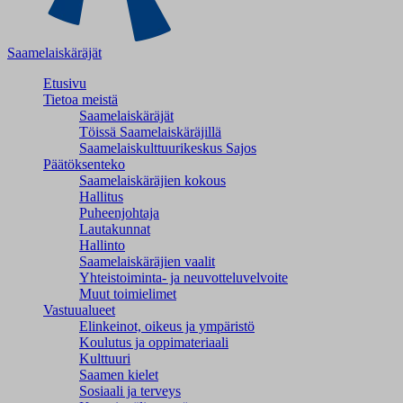
Saamelaiskäräjät
Etusivu
Tietoa meistä
Saamelaiskäräjät
Töissä Saamelaiskäräjillä
Saamelaiskulttuuri­keskus Sajos
Päätöksenteko
Saamelaiskäräjien kokous
Hallitus
Puheenjohtaja
Lautakunnat
Hallinto
Saamelaiskäräjien vaalit
Yhteistoiminta- ja neuvotteluvelvoite
Muut toimielimet
Vastuualueet
Elinkeinot, oikeus ja ympäristö
Koulutus ja oppimateriaali
Kulttuuri
Saamen kielet
Sosiaali ja terveys