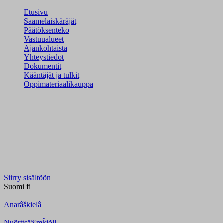
Etusivu
Saamelaiskäräjät
Päätöksenteko
Vastuualueet
Ajankohtaista
Yhteystiedot
Dokumentit
Kääntäjät ja tulkit
Oppimateriaalikauppa
Siirry sisältöön
Suomi
fi
Anarâškielâ
Nuõrttsääʹmǩiõll