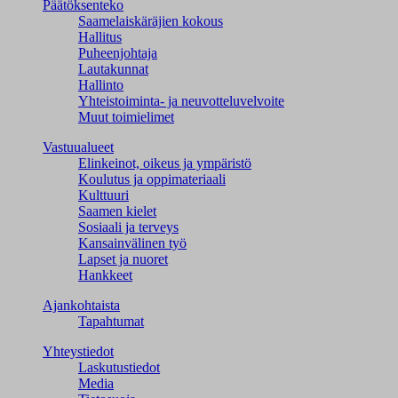
Päätöksenteko
Saamelaiskäräjien kokous
Hallitus
Puheenjohtaja
Lautakunnat
Hallinto
Yhteistoiminta- ja neuvotteluvelvoite
Muut toimielimet
Vastuualueet
Elinkeinot, oikeus ja ympäristö
Koulutus ja oppimateriaali
Kulttuuri
Saamen kielet
Sosiaali ja terveys
Kansainvälinen työ
Lapset ja nuoret
Hankkeet
Ajankohtaista
Tapahtumat
Yhteystiedot
Laskutustiedot
Media