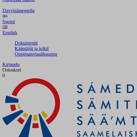
Davvisámegiella
Suomi
English
Dokumentit
Kääntäjät ja tulkit
Oppimateriaalikauppa
Kirjaudu
Ostoskori
0