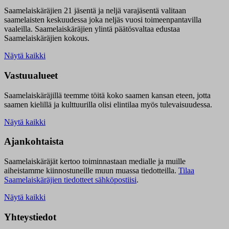
Saamelaiskäräjien 21 jäsentä ja neljä varajäsentä valitaan
saamelaisten keskuudessa joka neljäs vuosi toimeenpantavilla
vaaleilla. Saamelaiskäräjien ylintä päätösvaltaa edustaa
Saamelaiskäräjien kokous.
Näytä kaikki
Vastuualueet
Saamelaiskäräjillä t
eemme töitä koko saamen kansan eteen, jotta
saamen kielillä ja kulttuurilla olisi elintilaa myös tulevaisuudessa.
Näytä kaikki
Ajankohtaista
Saamelaiskäräjät kertoo toiminnastaan medialle ja muille
aiheistamme kiinnostuneille muun muassa tiedotteilla.
Tilaa
Saamelaiskäräjien tiedotteet sähköpostiisi
.
Näytä kaikki
Yhteystiedot