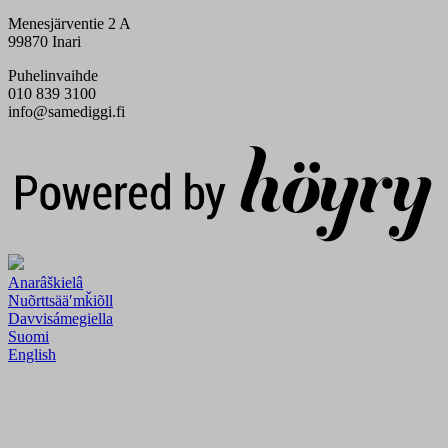
Menesjärventie 2 A
99870 Inari
Puhelinvaihde
010 839 3100
info@samediggi.fi
Digi- ja mainostoimisto Höyry Rovaniemi ja Oulu
Anarâškielâ
Nuõrttsääʹmǩiõll
Davvisámegiella
Suomi
English