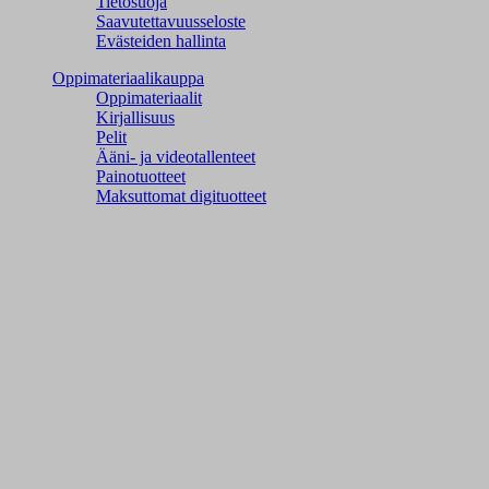
Tietosuoja
Saavutettavuusseloste
Evästeiden hallinta
Oppimateriaalikauppa
Oppimateriaalit
Kirjallisuus
Pelit
Ääni- ja videotallenteet
Painotuotteet
Maksuttomat digituotteet