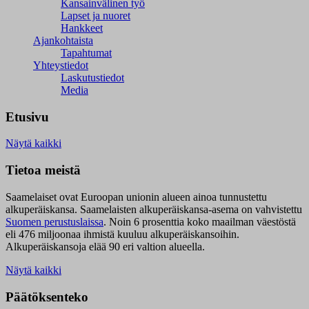
Kansainvälinen työ
Lapset ja nuoret
Hankkeet
Ajankohtaista
Tapahtumat
Yhteystiedot
Laskutustiedot
Media
Etusivu
Näytä kaikki
Tietoa meistä
Saamelaiset ovat Euroopan unionin alueen ainoa tunnustettu
alkuperäiskansa. Saamelaisten alkuperäiskansa-asema on vahvistettu
Suomen perustuslaissa
.
Noin 6 prosenttia koko maailman väestöstä
eli 476 miljoonaa ihmistä kuuluu alkuperäiskansoihin.
Alkuperäiskansoja elää 90 eri valtion alueella.
Näytä kaikki
Päätöksenteko