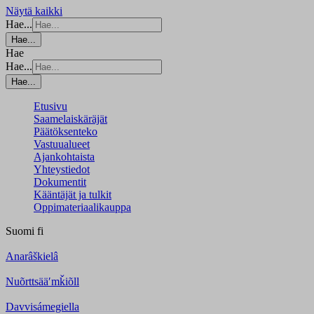
Näytä kaikki
Hae...
Hae...
Hae
Hae...
Hae...
Etusivu
Saamelaiskäräjät
Päätöksenteko
Vastuualueet
Ajankohtaista
Yhteystiedot
Dokumentit
Kääntäjät ja tulkit
Oppimateriaalikauppa
Suomi
fi
Anarâškielâ
Nuõrttsääʹmǩiõll
Davvisámegiella