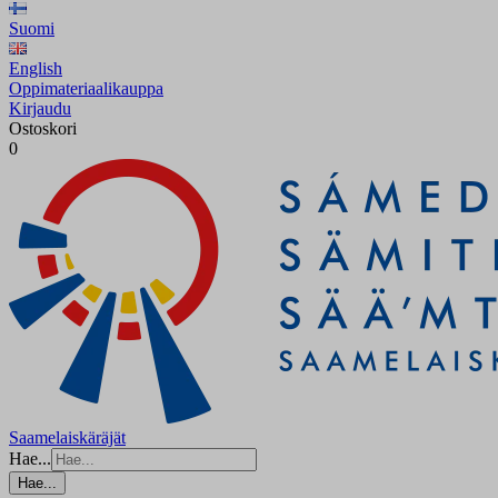
Suomi
English
Oppimateriaalikauppa
Kirjaudu
Ostoskori
0
Saamelaiskäräjät
Hae...
Hae...