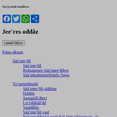
Jueʹjj seeid ooudårra
Facebook
Twitter
WhatsApp
Share
Jeeʹres ođđâz
Palaa alkuun
Sääʹmteʹǧǧ
Sääʹmteʹǧǧ
Reâuggmen Sääʹmteeʹǧǧest
Sääʹmkulttuurkõõskõs Sajos
Tuʹmmstõktuâjj
Sääʹmteeʹǧǧ sååbbar
Halltõs
Saaǥǥjååʹđteei
Luʹvddkååʹdd
Vaaldâšm
Sääʹmteʹǧǧ vaal
Sääʹmteʹǧǧlääʹjj meâldlaž õhttsažtåimmam- da