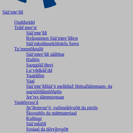
Sääʹmteʹǧǧ
Ouddseidd
Teâđ meeʹst
Sääʹmteʹǧǧ
Reâuggmen Sääʹmteeʹǧǧest
Sääʹmkulttuurkõõskõs Sajos
Tuʹmmstõktuâjj
Sääʹmteeʹǧǧ sååbbar
Halltõs
Saaǥǥjååʹđteei
Luʹvddkååʹdd
Vaaldâšm
Vaal
Sääʹmteʹǧǧlääʹjj meâldlaž õhttsažtåimmam- da
saǥstõõllâmõõlǥtõs
Jeeʹres tåimmorgaan
Vasttõsvuuʹd
Jieʹllemvueʹjj, vuõiggâdvuõtt da pirrõs
Škooultõs da mättmateriaal
Kulttuur
Sääʹmǩiõll
Sosiaal da tiõrvâsvuõtt