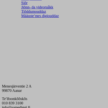
Siõr
Jiõnn- da videoruâkk
Tiõddumouddaz
Määusteʹmes digiouddaz
Menesjärventie 2 A
99870 Aanar
Teʹlfoonkõõskõs
010 839 3100
info@samediggi.fi