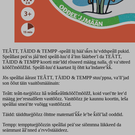
TEÂTT, TÄIDD & TEMPP -speâll lij hääʹsǩes luʹvddspeâll pukid.
Speâllast peäʹss jååʹtted speâll-luuʹd âʹlnn šäärbeeʹl da TEÂTT,
TÄIDD & TEMPP koorti mieʹldd rõsseed määŋg nalla, di vaʹstteed
kõõččmõõžžid. Speâll-luuʹd kaartast lij õhtt kaʹlndareeʹǩǩ.
Jõs speâllai åårast TEÂTT, TÄIDD & TEMPP stuuʹppna, vaʹllʼjad
son õõut täin vaaitõsmääinain:
Teâtt: teâtt-tuejjõõzz liâ teâttǩeâšttkõõččmõõžž, koid vueiʹtte leeʹd
määŋg jeeʹresnallšem vasttõõzz. Vasttõõzz jie kaunnu koortin, leša
speâllai smeäʹtte vuõigg vasttõõzzid.
Täidd: täiddtuejjõõzz õhttne matematiʹǩǩe leʹbe ǩiõlʼlaž ooddid.
Tempp: tempptuejjõõzzin speâllai peäʹsse siõmmna liikkeed da
seämmast ââʹnned aʹrvvõstääideez.