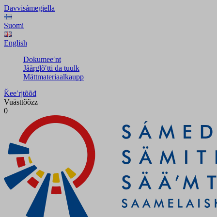
Davvisámegiella
Suomi
English
Dokumeeʹnt
Jåårǥlõʹtti da tuulk
Mättmateriaalkaupp
Ǩeeʹrjtõõđ
Vuästtõõzz
0