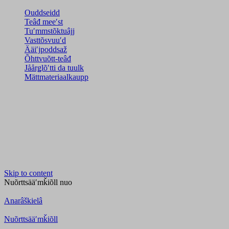
Ouddseidd
Teâđ meeʹst
Tuʹmmstõktuâjj
Vasttõsvuuʹd
Ääiʹjpoddsaž
Õhttvuõtt-teâđ
Jåårǥlõʹtti da tuulk
Mättmateriaalkaupp
Skip to content
Nuõrttsääʹmǩiõll
nuo
Anarâškielâ
Nuõrttsääʹmǩiõll