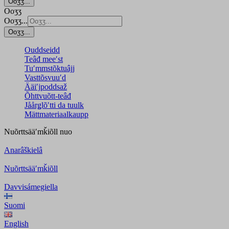
Ooʒʒ...
Ooʒʒ
Ooʒʒ...
Ooʒʒ...
Ouddseidd
Teâđ meeʹst
Tuʹmmstõktuâjj
Vasttõsvuuʹd
Ääiʹjpoddsaž
Õhttvuõtt-teâđ
Jåårǥlõʹtti da tuulk
Mättmateriaalkaupp
Nuõrttsääʹmǩiõll
nuo
Anarâškielâ
Nuõrttsääʹmǩiõll
Davvisámegiella
Suomi
English