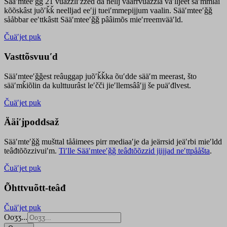
Sääʹmteeʹǧǧ 21 vuäzzliʹžžed da nellj väärrvuäzzla vaʹlljeet säʹmmlai
kõõskâst juõʹǩǩ neelljad eeʹjj tueiʹmmepijjum vaalin. Sääʹmteeʹǧǧ
sååbbar eeʹttkâstt Sääʹmteeʹǧǧ pââimõs mieʹrreemvääʹld.
Čuäʹjet puk
Vasttõsvuuʹd
Sääʹmteeʹǧǧest
reâuggap
juõʹǩǩka
õuʹdde
sääʹm meer
ast
, što
sääʹmǩiõlin da kulttuurâst leʹčči jieʹllemsââʹjj še puäʹđlvest.
Čuäʹjet puk
Ääiʹjpoddsaž
Sääʹmteʹǧǧ mušttal tååimees pirr mediaaʹje da jeärrsid jeäʹrbi mieʹldd
teâđtõõzzivuiʹm.
Tiʹlle Sääʹmteeʹǧǧ teâđtõõzzid jiijjad neʹttpååšta
.
Čuäʹjet puk
Õhttvuõtt-teâđ
Čuäʹjet puk
Ooʒʒ...