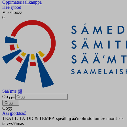
Oppimateriaalikauppa
Ǩeeʹrjtõõđ
Vuästtõõzz
0
Sääʹmteʹǧǧ
Ooʒʒ...
Ooʒʒ...
Ooʒʒ
Ääiʹjpoddsaž
TEÂTT, TÄIDD & TEMPP -speâll lij ååʹn õlmstõttum še nuõrtt -da
tâʹvvsäämas