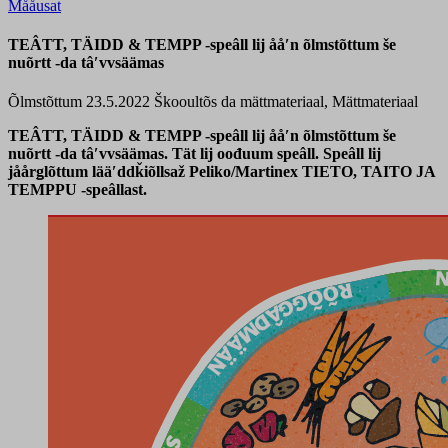
Mååusat
TEÂTT, TÄIDD & TEMPP -speâll lij ååʹn õlmstõttum še
nuõrtt -da tâʹvvsäämas
Õlmstõttum 23.5.2022
Škooultõs da mättmateriaal, Mättmateriaal
TEÂTT, TÄIDD & TEMPP -speâll lij ååʹn õlmstõttum še
nuõrtt -da tâʹvvsäämas. Tät lij oođuum speâll. Speâll lij
jåårǥlõttum lääʹddǩiõllsaž Peliko/Martinex TIETO, TAITO JA
TEMPPU -speâllast.