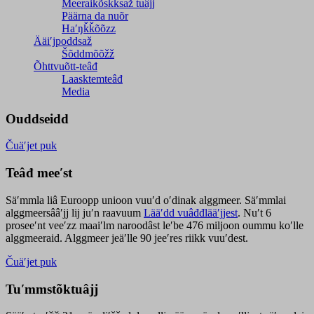
Meeraikõskksaž tuâjj
Päärna da nuõr
Haʹŋǩǩõõzz
Ääiʹjpoddsaž
Šõddmõõžž
Õhttvuõtt-teâđ
Laasktemteâđ
Media
Ouddseidd
Čuäʹjet puk
Teâđ meeʹst
Säʹmmla liâ Euroopp unioon vuuʹd oʹdinak alggmeer. Säʹmmlai
alggmeersââʹjj lij juʹn raavuum
Lääʹdd vuâđđlääʹjjest
. Nuʹt 6
proseeʹnt veeʹzz maaiʹlm naroodâst leʹbe 476 miljoon oummu koʹlle
alggmeeraid. Alggmeer jeäʹlle 90 jeeʹres riikk vuuʹdest.
Čuäʹjet puk
Tuʹmmstõktuâjj