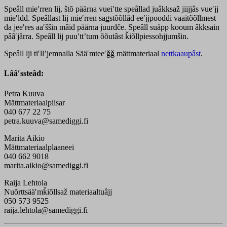
Speâll mieʹrren lij, štõ päärna vueiʹtte speâllad juâkksaž jiijjâs vueʹjj
mieʹldd. Speâllast lij mieʹrren saǥstõõllâd eeʹjjpooddi vaaitõõllmest
da jeeʹres aaʹššin mâid päärna juurdče. Speâll suåpp kooum âkksain
pââʹjårra. Speâll lij puuʹttʼtum õõutâst ǩiõllpiessohjjumšin.
Speâll lji tiʹllʼjemnalla Sääʹmteeʹǧǧ mättmateriaal
nettkaaupâst
.
Lââʹssteâđ:
Petra Kuuva
Mättmateriaalpiisar
040 677 22 75
petra.kuuva@samediggi.fi
Marita Aikio
Mättmateriaalplaaneei
040 662 9018
marita.aikio@samediggi.fi
Raija Lehtola
Nuõrttsääʹmǩiõllsaž materiaaltuâjj
050 573 9525
raija.lehtola@samediggi.fi