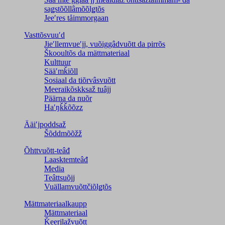
saǥstõõllâmõõlǥtõs
Jeeʹres tåimmorgaan
Vasttõsvuuʹd
Jieʹllemvueʹjj, vuõiggâdvuõtt da pirrõs
Škooultõs da mättmateriaal
Kulttuur
Sääʹmǩiõll
Sosiaal da tiõrvâsvuõtt
Meeraikõskksaž tuâjj
Päärna da nuõr
Haʹŋǩǩõõzz
Ääiʹjpoddsaž
Šõddmõõžž
Õhttvuõtt-teâđ
Laasktemteâđ
Media
Teâttsuõjj
Vuällamvuõttčiõlǥtõs
Mättmateriaalkaupp
Mättmateriaal
Ǩeerjlažvuõtt