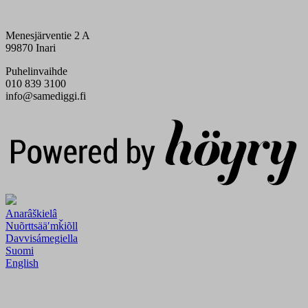
Menesjärventie 2 A
99870 Inari
Puhelinvaihde
010 839 3100
info@samediggi.fi
Digi- ja mainostoimisto Höyry Rovaniemi ja Oulu
Anarâškielâ
Nuõrttsääʹmǩiõll
Davvisámegiella
Suomi
English