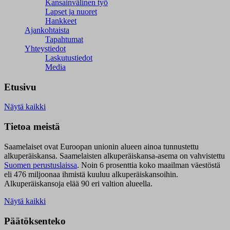
Kansainvälinen työ
Lapset ja nuoret
Hankkeet
Ajankohtaista
Tapahtumat
Yhteystiedot
Laskutustiedot
Media
Etusivu
Näytä kaikki
Tietoa meistä
Saamelaiset ovat Euroopan unionin alueen ainoa tunnustettu
alkuperäiskansa. Saamelaisten alkuperäiskansa-asema on vahvistettu
Suomen perustuslaissa
.
Noin 6 prosenttia koko maailman väestöstä
eli 476 miljoonaa ihmistä kuuluu alkuperäiskansoihin.
Alkuperäiskansoja elää 90 eri valtion alueella.
Näytä kaikki
Päätöksenteko