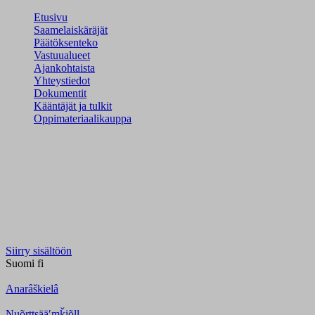
Etusivu
Saamelaiskäräjät
Päätöksenteko
Vastuualueet
Ajankohtaista
Yhteystiedot
Dokumentit
Kääntäjät ja tulkit
Oppimateriaalikauppa
Siirry sisältöön
Suomi
fi
Anarâškielâ
Nuõrttsääʹmǩiõll