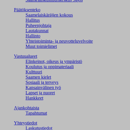
Päätöksenteko
Saamelaiskäräjien kokous
Hallitus
Puheenjohtaja
Lautakunnat
Hallinto
Yhteistoiminta- ja neuvotteluvelvoite
Muut toimielimet
Vastuualueet
Elinkeinot, oikeus ja ympäristö
Koulutus ja oppimateriaali
Kulttuuri
Saamen kielet
Sosiaali ja terveys
Kansainvälinen työ
Lapset ja nuoret
Hankkeet
Ajankohtaista
Tapahtumat
Yhteystiedot
Laskutustiedot