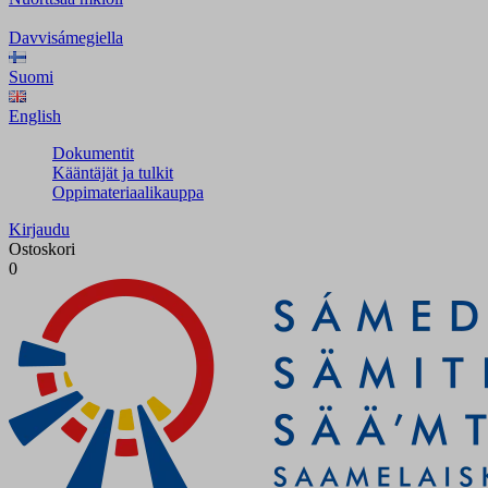
Davvisámegiella
Suomi
English
Dokumentit
Kääntäjät ja tulkit
Oppimateriaalikauppa
Kirjaudu
Ostoskori
0