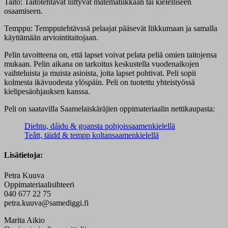
Taito: Taitotehtävät liittyvät matematiikkaan tai kielelliseen
osaamiseen.
Temppu: Tempputehtävssä pelaajat pääsevät liikkumaan ja samalla
käyttämään arviointitaitojaan.
Pelin tavoitteena on, että lapset voivat pelata peliä omien taitojensa
mukaan. Pelin aikana on tarkoitus keskustella vuodenaikojen
vaihteluista ja muista asioista, joita lapset pohtivat. Peli sopii
kolmesta ikävuodesta ylöspäin. Peli on tuotettu yhteistyössä
kielipesäohjauksen kanssa.
Peli on saatavilla Saamelaiskäräjien oppimateriaalin nettikaupasta:
Diehtu, dáidu & goansta pohjoissaamenkielellä
Teâtt, täidd & tempp koltansaamenkielellä
Lisätietoja:
Petra Kuuva
Oppimateriaalisihteeri
040 677 22 75
petra.kuuva@samediggi.fi
Marita Aikio