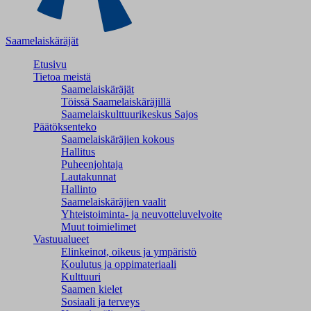
Saamelaiskäräjät
Etusivu
Tietoa meistä
Saamelaiskäräjät
Töissä Saamelaiskäräjillä
Saamelaiskulttuuri­keskus Sajos
Päätöksenteko
Saamelaiskäräjien kokous
Hallitus
Puheenjohtaja
Lautakunnat
Hallinto
Saamelaiskäräjien vaalit
Yhteistoiminta- ja neuvotteluvelvoite
Muut toimielimet
Vastuualueet
Elinkeinot, oikeus ja ympäristö
Koulutus ja oppimateriaali
Kulttuuri
Saamen kielet
Sosiaali ja terveys