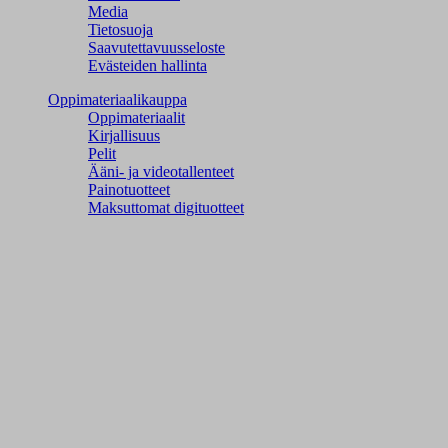
Media
Tietosuoja
Saavutettavuusseloste
Evästeiden hallinta
Oppimateriaalikauppa
Oppimateriaalit
Kirjallisuus
Pelit
Ääni- ja videotallenteet
Painotuotteet
Maksuttomat digituotteet