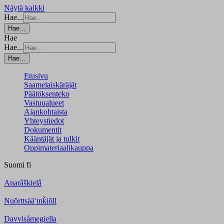
Näytä kaikki
Hae...
Hae...
Hae
Hae...
Hae...
Etusivu
Saamelaiskäräjät
Päätöksenteko
Vastuualueet
Ajankohtaista
Yhteystiedot
Dokumentit
Kääntäjät ja tulkit
Oppimateriaalikauppa
Suomi
fi
Anarâškielâ
Nuõrttsääʹmǩiõll
Davvisámegiella