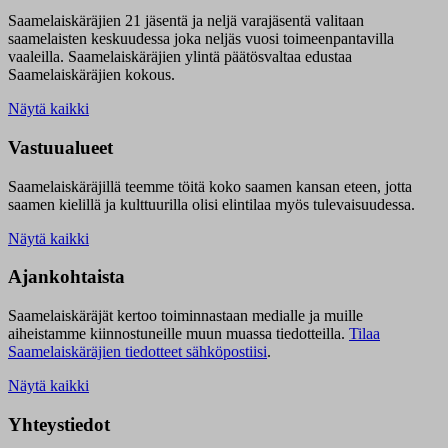
Saamelaiskäräjien 21 jäsentä ja neljä varajäsentä valitaan
saamelaisten keskuudessa joka neljäs vuosi toimeenpantavilla
vaaleilla. Saamelaiskäräjien ylintä päätösvaltaa edustaa
Saamelaiskäräjien kokous.
Näytä kaikki
Vastuualueet
Saamelaiskäräjillä t
eemme töitä koko saamen kansan eteen, jotta
saamen kielillä ja kulttuurilla olisi elintilaa myös tulevaisuudessa.
Näytä kaikki
Ajankohtaista
Saamelaiskäräjät kertoo toiminnastaan medialle ja muille
aiheistamme kiinnostuneille muun muassa tiedotteilla.
Tilaa
Saamelaiskäräjien tiedotteet sähköpostiisi
.
Näytä kaikki
Yhteystiedot