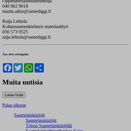
Oppimateriaalisuunnittelija
040 662 9018
marita.aikio@samediggi.fi
Raija Lehtola
Koltansaamenkielinen materiaalityö
050 573 9525
raija.lehtola@samediggi.fi
Jaa sivu eteenpäin
Facebook
Twitter
WhatsApp
Share
Muita uutisia
Palaa alkuun
Saamelaiskäräjät
Saamelaiskäräjät
Töissä Saamelaiskäräjillä
Saamelaiskulttuuri­keskus Sajos