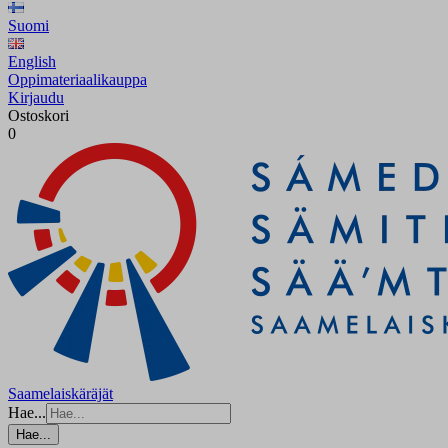
Suomi
English
Oppimateriaalikauppa
Kirjaudu
Ostoskori
0
Saamelaiskäräjät
Hae...
Hae...