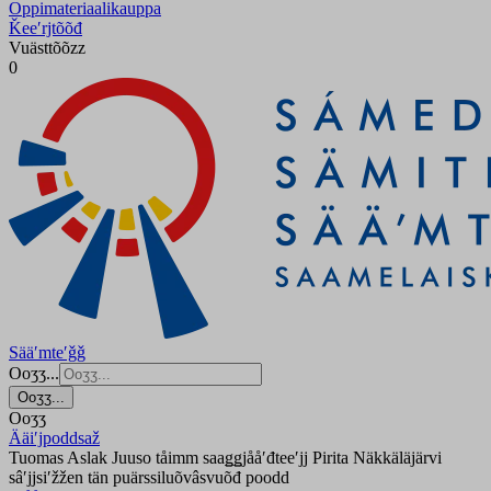
Oppimateriaalikauppa
Ǩeeʹrjtõõđ
Vuästtõõzz
0
Sääʹmteʹǧǧ
Ooʒʒ...
Ooʒʒ...
Ooʒʒ
Ääiʹjpoddsaž
Tuomas Aslak Juuso tåimm saaǥǥjååʹđteeʹjj Pirita Näkkäläjärvi
sâʹjjsiʹžžen tän puärssiluõvâsvuõđ poodd