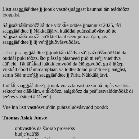
Listt saaǥǥjååʹđteeʹjj-joouk vasttõsjuâǥǥast käunnai tän teâđtõõzz
looppâst.
Sâʹjjsažriâššmõõžž šâʹdde viõʹǩǩe ođđeeʹjjmannust 2025, tâʹl
saaǥǥjååʹđteeʹjj Näkkäläjärvi kuâđđai puärssiluõvâsvuõʹtte.
Sâʹjjsažriâššmõõžž jääʹǩǩtet taarbšeen juʹn ääiʹjab, jõs
saaǥǥjååʹđteeʹjj lij veʹrǧǧluõvâsvuõđâst.
– Leäʹp saaǥǥjååʹđteeʹjj-joukkân tååđva sâʹjjsažriâššmõõžžid da
ouddâl puki tõõzz, što piâssâp plaaneed puõʹtti eeʹjj vueiʹtlva
ääiʹjeld. Tät täʹǩǩad juätkkjemvuõđ da čiõlggvuõđ, ǥu äʹlǧǧep
viikkâd čõõđ tåimmamplaan väʹlddteäddaid puõʹtti eeʹjj aalǥâst,
särnn Sääʹmteeʹǧǧ saaǥǥjååʹđteeʹjj Pirita Näkkäläjärvi.
Juõʹǩǩ saaǥǥjååʹđteeʹjj-joouk vuäzzla vasttõzzin liâ jiijjâs vasttõs-
sektooʹres ciâlkâlm, eʹtǩǩõõzz, aalǥtõõzz da peäʹlestvälddmõõžž di
jeeʹres vaʹstteei äʹššǩeeʹrj.
Vueʹlnn listt vasttõsvuuʹdin puärssiluõvâsvuõđ poodd:
Tuomas Aslak Juuso:
obbvasttõs da šoorab proseeʹss
budjeʹttääʹšš