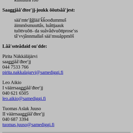
S
aaǥǥjååʹđteeʹjj-joukk
õõutsââʹjest
:
sääʹmteʹǧǧlääʹǩǩoođummuš
äimmõsmuuttâs, luâttjaauk
tuõttvuõtt- da suåvâdvuõttproseʹss
tâʹvvjânnmallaš sääʹmsuåppmõš
Lââʹssteâđaid ouʹdde:
Pirita Näkkäläjärvi
saaǥǥjååʹđteeʹjj
044 7533 766
pirita.nakkalajarvi@samediggi.fi
Leo Aikio
I väärrsaaǥǥjååʹđteeʹjj
040 621 6505
leo.aikio@samediggi.fi
Tuomas Aslak Juuso
II väärrsaaǥǥjååʹđteeʹjj
040 687 3394
tuomas.juuso@samediggi.fi