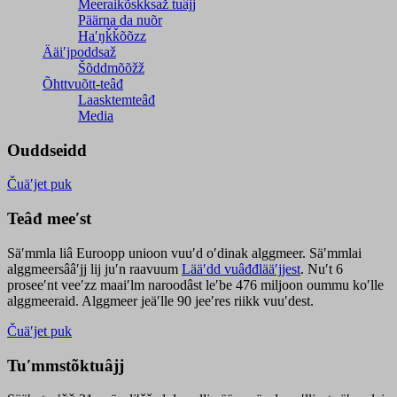
Meeraikõskksaž tuâjj
Päärna da nuõr
Haʹŋǩǩõõzz
Ääiʹjpoddsaž
Šõddmõõžž
Õhttvuõtt-teâđ
Laasktemteâđ
Media
Ouddseidd
Čuäʹjet puk
Teâđ meeʹst
Säʹmmla liâ Euroopp unioon vuuʹd oʹdinak alggmeer. Säʹmmlai
alggmeersââʹjj lij juʹn raavuum
Lääʹdd vuâđđlääʹjjest
. Nuʹt 6
proseeʹnt veeʹzz maaiʹlm naroodâst leʹbe 476 miljoon oummu koʹlle
alggmeeraid. Alggmeer jeäʹlle 90 jeeʹres riikk vuuʹdest.
Čuäʹjet puk
Tuʹmmstõktuâjj