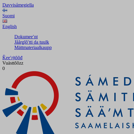
Davvisámegiella
Suomi
English
Dokumeeʹnt
Jåårǥlõʹtti da tuulk
Mättmateriaalkaupp
Ǩeeʹrjtõõđ
Vuästtõõzz
0