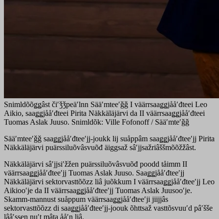
Snimldõõǥǥâst čiʹǯǯpeäʹlnn Sääʹmteeʹǧǧ I väärrsaaǥǥjååʹđteei Leo
Aikio, saaǥǥjååʹđteei Pirita Näkkäläjärvi da II väärrsaaǥǥjååʹđteei
Tuomas Aslak Juuso. Snimldõk: Ville Fofonoff / Sääʹmteʹǧǧ
Sääʹmteeʹǧǧ saaǥǥjååʹđteeʹjj-joukk lij suåppâm saaǥǥjååʹđteeʹjj Pirita
Näkkäläjärvi puärssiluõvâsvuõđ äiggsaž sâʹjjsažriâššmõõžžâst.
Näkkäläjärvi sâʹjjsiʹžžen puärssiluõvâsvuõđ poodd tåimm II
väärrsaaǥǥjååʹđteeʹjj Tuomas Aslak Juuso. Saaǥǥjååʹđteeʹjj
Näkkäläjärvi sektorvasttõõzz liâ juõkkum I väärrsaaǥǥjååʹđteeʹjj Leo
Aikiooʹje da II väärrsaaǥǥjååʹđteeʹjj Tuomas Aslak Juusooʹje.
Skamm-mannust suåppum väärrsaaǥǥjååʹđteeʹji jiijjâs
sektorvasttõõzz di saaǥǥjååʹđteeʹjj-joouk õhttsaž vasttõsvuuʹd pâʹšše
lââʹssen nuʹt mâta ååʹn liâ.