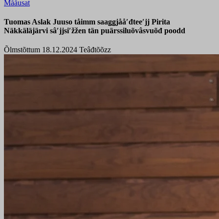
Mååusat
Tuomas Aslak Juuso tåimm saaǥǥjååʹđteeʹjj Pirita
Näkkäläjärvi sâʹjjsiʹžžen tän puärssiluõvâsvuõđ poodd
Õlmstõttum 18.12.2024
Teâđtõõzz