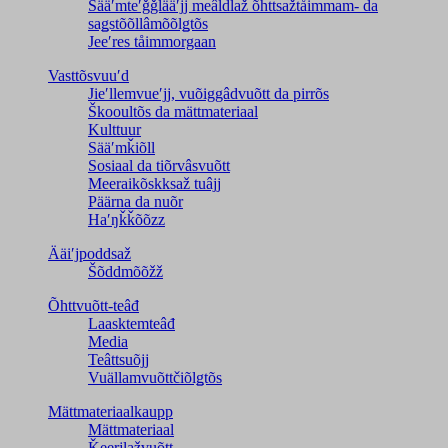
Sääʹmteʹǧǧlääʹjj meâldlaž õhttsažtåimmam- da
saǥstõõllâmõõlǥtõs
Jeeʹres tåimmorgaan
Vasttõsvuuʹd
Jieʹllemvueʹjj, vuõiggâdvuõtt da pirrõs
Škooultõs da mättmateriaal
Kulttuur
Sääʹmǩiõll
Sosiaal da tiõrvâsvuõtt
Meeraikõskksaž tuâjj
Päärna da nuõr
Haʹŋǩǩõõzz
Ääiʹjpoddsaž
Šõddmõõžž
Õhttvuõtt-teâđ
Laasktemteâđ
Media
Teâttsuõjj
Vuällamvuõttčiõlǥtõs
Mättmateriaalkaupp
Mättmateriaal
Ǩeerjlažvuõtt