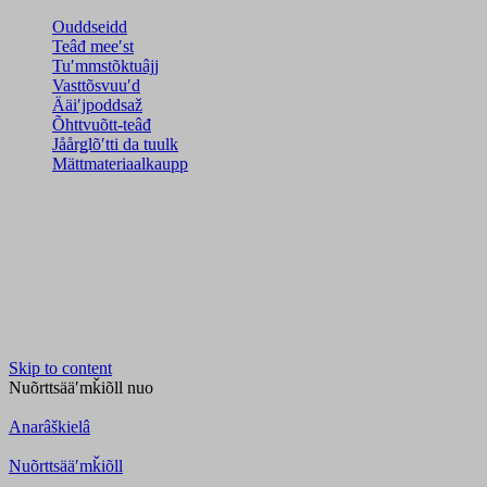
Ouddseidd
Teâđ meeʹst
Tuʹmmstõktuâjj
Vasttõsvuuʹd
Ääiʹjpoddsaž
Õhttvuõtt-teâđ
Jåårǥlõʹtti da tuulk
Mättmateriaalkaupp
Skip to content
Nuõrttsääʹmǩiõll
nuo
Anarâškielâ
Nuõrttsääʹmǩiõll