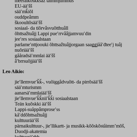
meeraikõskksaž tåimmjummuš
EU-ääʹšš
sääʹmǩiõl
ouddpeâmm
škooultõsääʹšš
sosiaal- da tiõrvâsvuõtthuâll
õhttsažtuâjj Lappi pueʹrrvââjjamvuuʹdin
jeeʹres sosiaalstaan
parlameʹnttjoouki õhttsažtuâjjorgaan saaǥǥjååʹđteeʹj tuâj
nuõriääʹšš
gååradsäʹmmlai ääʹšš
âʹbrrsuõjjääʹšš
Leo Aikio:
jieʹllemvueʹǩǩ-, vuõiggâdvuõtt- da pirrõsääʹšš
sääʹmturismm
aanarsäʹmmlaiääʹšš
jieʹllemvueʹǩǩniiʹǩǩi sosiaalstaan
Teän kuõskki ääʹšš
Lappi-suåppâmproseʹss
kåʹddõhttsažtuâjj
kulttuurääʹšš
pärnaikulttuur-, jieʹllikartt- ja musikk-kõõskõståimmʼmõš,
Duodji-akatemia
kulttuuräʹrbb