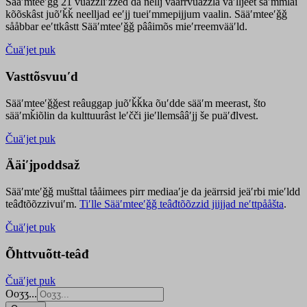
Sääʹmteeʹǧǧ 21 vuäzzliʹžžed da nellj väärrvuäzzla vaʹlljeet säʹmmlai
kõõskâst juõʹǩǩ neelljad eeʹjj tueiʹmmepijjum vaalin. Sääʹmteeʹǧǧ
sååbbar eeʹttkâstt Sääʹmteeʹǧǧ pââimõs mieʹrreemvääʹld.
Čuäʹjet puk
Vasttõsvuuʹd
Sääʹmteeʹǧǧest
reâuggap
juõʹǩǩka
õuʹdde
sääʹm meer
ast
, što
sääʹmǩiõlin da kulttuurâst leʹčči jieʹllemsââʹjj še puäʹđlvest.
Čuäʹjet puk
Ääiʹjpoddsaž
Sääʹmteʹǧǧ mušttal tååimees pirr mediaaʹje da jeärrsid jeäʹrbi mieʹldd
teâđtõõzzivuiʹm.
Tiʹlle Sääʹmteeʹǧǧ teâđtõõzzid jiijjad neʹttpååšta
.
Čuäʹjet puk
Õhttvuõtt-teâđ
Čuäʹjet puk
Ooʒʒ...