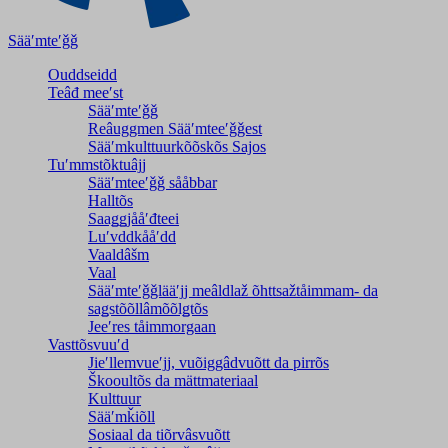
Sääʹmteʹǧǧ
Ouddseidd
Teâđ meeʹst
Sääʹmteʹǧǧ
Reâuggmen Sääʹmteeʹǧǧest
Sääʹmkulttuurkõõskõs Sajos
Tuʹmmstõktuâjj
Sääʹmteeʹǧǧ sååbbar
Halltõs
Saaǥǥjååʹđteei
Luʹvddkååʹdd
Vaaldâšm
Vaal
Sääʹmteʹǧǧlääʹjj meâldlaž õhttsažtåimmam- da
saǥstõõllâmõõlǥtõs
Jeeʹres tåimmorgaan
Vasttõsvuuʹd
Jieʹllemvueʹjj, vuõiggâdvuõtt da pirrõs
Škooultõs da mättmateriaal
Kulttuur
Sääʹmǩiõll
Sosiaal da tiõrvâsvuõtt