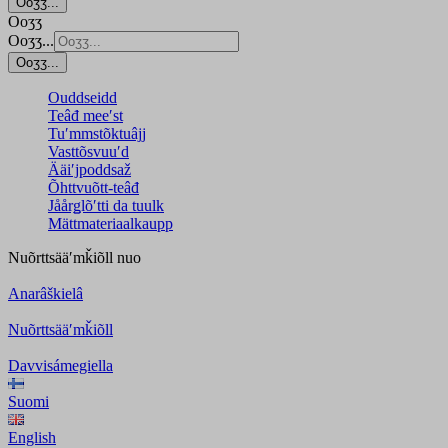
Ooʒʒ...
Ooʒʒ
Ooʒʒ...
Ooʒʒ...
Ouddseidd
Teâđ meeʹst
Tuʹmmstõktuâjj
Vasttõsvuuʹd
Ääiʹjpoddsaž
Õhttvuõtt-teâđ
Jåårǥlõʹtti da tuulk
Mättmateriaalkaupp
Nuõrttsääʹmǩiõll
nuo
Anarâškielâ
Nuõrttsääʹmǩiõll
Davvisámegiella
Suomi
English