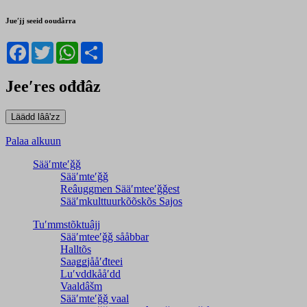
Jueʹjj seeid ooudårra
Facebook
Twitter
WhatsApp
Share
Jeeʹres ođđâz
Palaa alkuun
Sääʹmteʹǧǧ
Sääʹmteʹǧǧ
Reâuggmen Sääʹmteeʹǧǧest
Sääʹmkulttuurkõõskõs Sajos
Tuʹmmstõktuâjj
Sääʹmteeʹǧǧ sååbbar
Halltõs
Saaǥǥjååʹđteei
Luʹvddkååʹdd
Vaaldâšm
Sääʹmteʹǧǧ vaal