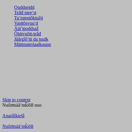
Ouddseidd
Teâđ meeʹst
Tuʹmmstõktuâjj
Vasttõsvuuʹd
Ääiʹjpoddsaž
Õhttvuõtt-teâđ
Jåårǥlõʹtti da tuulk
Mättmateriaalkaupp
Skip to content
Nuõrttsääʹmǩiõll
nuo
Anarâškielâ
Nuõrttsääʹmǩiõll