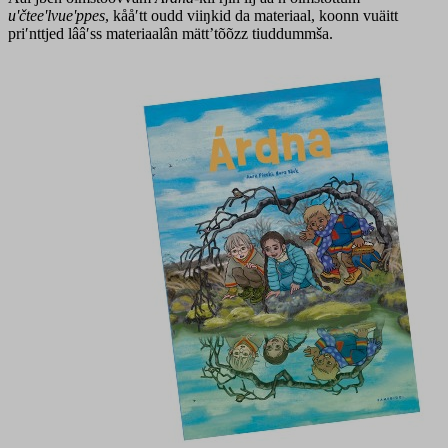
uʹčteeʹlvueʹppes
, kååʹtt oudd viiŋkid da materiaal, koonn vuäitt
priʹnttjed lââʹss materiaalân mättʼtõõzz tiuddummša.