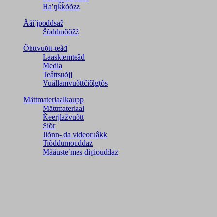
Haʹŋǩǩõõzz
Ääiʹjpoddsaž
Šõddmõõžž
Õhttvuõtt-teâđ
Laasktemteâđ
Media
Teâttsuõjj
Vuällamvuõttčiõlǥtõs
Mättmateriaalkaupp
Mättmateriaal
Ǩeerjlažvuõtt
Siõr
Jiõnn- da videoruâkk
Tiõddumouddaz
Määusteʹmes digiouddaz