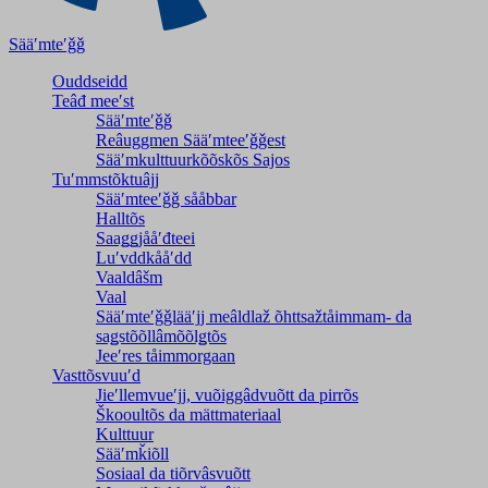
Sääʹmteʹǧǧ
Ouddseidd
Teâđ meeʹst
Sääʹmteʹǧǧ
Reâuggmen Sääʹmteeʹǧǧest
Sääʹmkulttuurkõõskõs Sajos
Tuʹmmstõktuâjj
Sääʹmteeʹǧǧ sååbbar
Halltõs
Saaǥǥjååʹđteei
Luʹvddkååʹdd
Vaaldâšm
Vaal
Sääʹmteʹǧǧlääʹjj meâldlaž õhttsažtåimmam- da
saǥstõõllâmõõlǥtõs
Jeeʹres tåimmorgaan
Vasttõsvuuʹd
Jieʹllemvueʹjj, vuõiggâdvuõtt da pirrõs
Škooultõs da mättmateriaal
Kulttuur
Sääʹmǩiõll
Sosiaal da tiõrvâsvuõtt