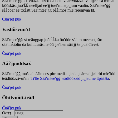
Sääʹmteeʹǧǧ 21 vuäzzliʹžžed da nellj väärrvuäzzla vaʹlljeet säʹmmlai
kõõskâst juõʹǩǩ neelljad eeʹjj tueiʹmmepijjum vaalin. Sääʹmteeʹǧǧ
sååbbar eeʹttkâstt Sääʹmteeʹǧǧ pââimõs mieʹrreemvääʹld.
Čuäʹjet puk
Vasttõsvuuʹd
Sääʹmteeʹǧǧest
reâuggap
juõʹǩǩka
õuʹdde
sääʹm meer
ast
, što
sääʹmǩiõlin da kulttuurâst leʹčči jieʹllemsââʹjj še puäʹđlvest.
Čuäʹjet puk
Ääiʹjpoddsaž
Sääʹmteʹǧǧ mušttal tååimees pirr mediaaʹje da jeärrsid jeäʹrbi mieʹldd
teâđtõõzzivuiʹm.
Tiʹlle Sääʹmteeʹǧǧ teâđtõõzzid jiijjad neʹttpååšta
.
Čuäʹjet puk
Õhttvuõtt-teâđ
Čuäʹjet puk
Ooʒʒ...