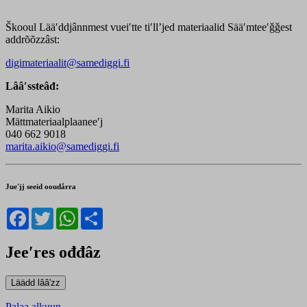
Škooul Lääʹddjânnmest vueiʹtte tiʹllʼjed materiaalid Sääʹmteeʹǧǧest
addrõõzzâst:
digimateriaalit@samediggi.fi
Lââʹssteâđ:
Marita Aikio
Mättmateriaalplaaneeʹj
040 662 9018
marita.aikio@samediggi.fi
Jueʹjj seeid ooudårra
Facebook
Twitter
WhatsApp
Share
Jeeʹres ođđâz
Palaa alkuun