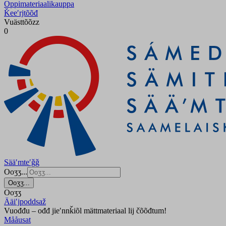
Oppimateriaalikauppa
Ǩeeʹrjtõõđ
Vuästtõõzz
0
Sääʹmteʹǧǧ
Ooʒʒ...
Ooʒʒ...
Ooʒʒ
Ääiʹjpoddsaž
Vuođđu – ođđ jieʹnnǩiõl mättmateriaal lij čõõđtum!
Mååusat