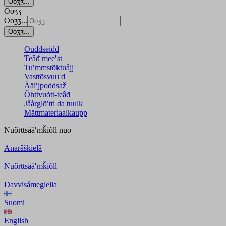
Ooʒʒ...
Ooʒʒ
Ooʒʒ...
Ooʒʒ...
Ouddseidd
Teâđ meeʹst
Tuʹmmstõktuâjj
Vasttõsvuuʹd
Ääiʹjpoddsaž
Õhttvuõtt-teâđ
Jåårǥlõʹtti da tuulk
Mättmateriaalkaupp
Nuõrttsääʹmǩiõll
nuo
Anarâškielâ
Nuõrttsääʹmǩiõll
Davvisámegiella
Suomi
English