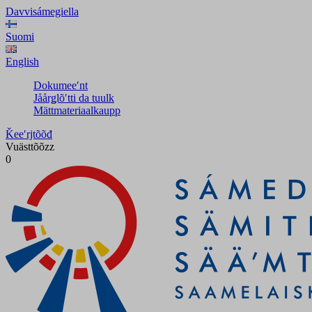
Davvisámegiella
Suomi
English
Dokumeeʹnt
Jåårǥlõʹtti da tuulk
Mättmateriaalkaupp
Ǩeeʹrjtõõđ
Vuästtõõzz
0