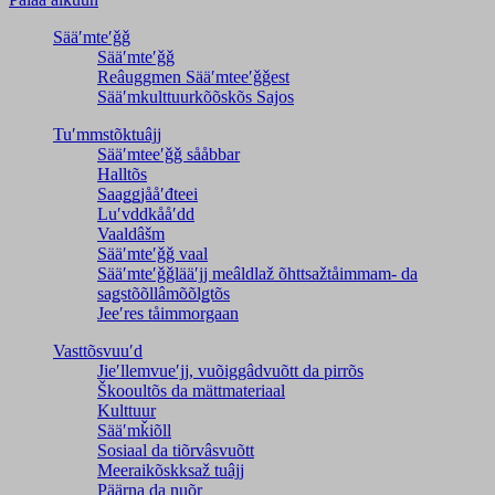
Sääʹmteʹǧǧ
Sääʹmteʹǧǧ
Reâuggmen Sääʹmteeʹǧǧest
Sääʹmkulttuurkõõskõs Sajos
Tuʹmmstõktuâjj
Sääʹmteeʹǧǧ sååbbar
Halltõs
Saaǥǥjååʹđteei
Luʹvddkååʹdd
Vaaldâšm
Sääʹmteʹǧǧ vaal
Sääʹmteʹǧǧlääʹjj meâldlaž õhttsažtåimmam- da
saǥstõõllâmõõlǥtõs
Jeeʹres tåimmorgaan
Vasttõsvuuʹd
Jieʹllemvueʹjj, vuõiggâdvuõtt da pirrõs
Škooultõs da mättmateriaal
Kulttuur
Sääʹmǩiõll
Sosiaal da tiõrvâsvuõtt
Meeraikõskksaž tuâjj
Päärna da nuõr