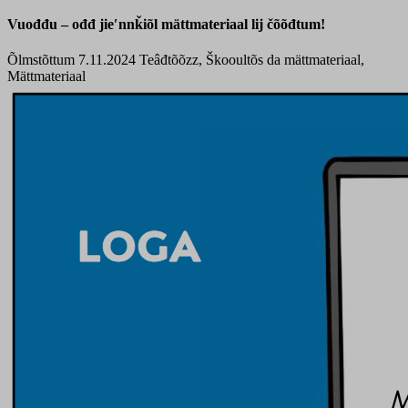
Vuođđu – ođđ jieʹnnǩiõl mättmateriaal lij čõõđtum!
Õlmstõttum 7.11.2024
Teâđtõõzz, Škooultõs da mättmateriaal,
Mättmateriaal