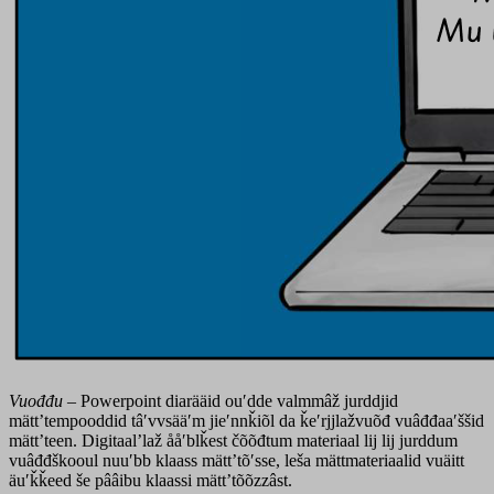
Vuođđu
– Powerpoint diarääid ouʹdde valmmâž jurddjid
mättʼtempooddid tâʹvvsääʹm jieʹnnǩiõl da ǩeʹrjjlažvuõđ vuâđđaaʹššid
mättʼteen. Digitaalʼlaž ååʹblǩest čõõđtum materiaal lij lij jurddum
vuâđđškooul nuuʹbb klaass mättʼtõʹsse, leša mättmateriaalid vuäitt
äuʹǩǩeed še pââibu klaassi mättʼtõõzzâst.