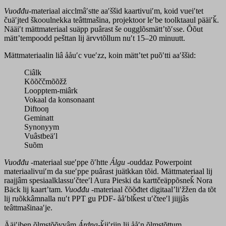
Vuođđu
-materiaal aicclmâʹstte aaʹššid kaartivuiʹm, koid vueiʹtet
čuäʹjted škooulnekka teâttmašina, projektoor leʹbe toolktaaul pääiʹǩ.
Nääiʹt mättmateriaal suäpp puârast še ougglõsmättʼtõʹsse. Õõut
mättʼtempoodd pešttan lij ärvvtõllum nuʹt 15–20 minuutt.
Mättmateriaalin liâ ååuʹc vueʹzz, koin mättʼtet puõʹtti aaʹššid:
Ciâlk
Kõõččmõõžž
Loopptem-miârk
Vokaal da konsonaant
Diftooŋ
Geminatt
Synonyym
Vuâstbeäʹl
Suõm
Vuođđu
-materiaal sueʹppe õʹhtte
Álgu
-ouddaz Powerpoint
materiaalivuiʹm da sueʹppe puârast juätkkan tõid.
Mättmateriaal lij
raajjâm spesiaalklassuʹčteeʹl Aura Pieski da karttčeäppõsneǩ Nora
Bäck lij kaartʼtam.
Vuođđu
-materiaal čõõđtet digitaalʼliʹžžen da tõt
lij ruõkkâmnalla nuʹt PPT ǥu PDF- ååʹblǩest uʹčteeʹl jiijjâs
teâttmašinaaʹje.
Ääiʹjben õlmstõõvvâm
Árdna
-ǩiiʹrjin lij ååʹn õlmstõttum