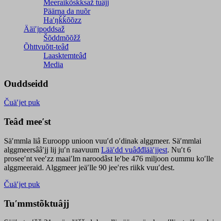
Meeraikõskksaž tuâjj
Päärna da nuõr
Haʹŋǩǩõõzz
Ääiʹjpoddsaž
Šõddmõõžž
Õhttvuõtt-teâđ
Laasktemteâđ
Media
Ouddseidd
Čuäʹjet puk
Teâđ meeʹst
Säʹmmla liâ Euroopp unioon vuuʹd oʹdinak alggmeer. Säʹmmlai
alggmeersââʹjj lij juʹn raavuum
Lääʹdd vuâđđlääʹjjest
. Nuʹt 6
proseeʹnt veeʹzz maaiʹlm naroodâst leʹbe 476 miljoon oummu koʹlle
alggmeeraid. Alggmeer jeäʹlle 90 jeeʹres riikk vuuʹdest.
Čuäʹjet puk
Tuʹmmstõktuâjj