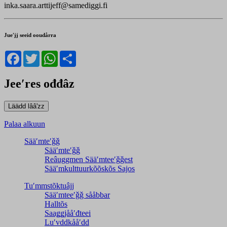
inka.saara.arttijeff@samediggi.fi
Jueʹjj seeid ooudårra
Facebook
Twitter
WhatsApp
Share
Jeeʹres ođđâz
Palaa alkuun
Sääʹmteʹǧǧ
Sääʹmteʹǧǧ
Reâuggmen Sääʹmteeʹǧǧest
Sääʹmkulttuurkõõskõs Sajos
Tuʹmmstõktuâjj
Sääʹmteeʹǧǧ sååbbar
Halltõs
Saaǥǥjååʹđteei
Luʹvddkååʹdd