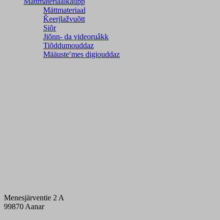
Mättmateriaalkaupp
Mättmateriaal
Ǩeerjlažvuõtt
Siõr
Jiõnn- da videoruâkk
Tiõddumouddaz
Määusteʹmes digiouddaz
Menesjärventie 2 A
99870 Aanar