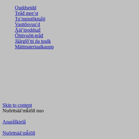
Ouddseidd
Teâđ meeʹst
Tuʹmmstõktuâjj
Vasttõsvuuʹd
Ääiʹjpoddsaž
Õhttvuõtt-teâđ
Jåårǥlõʹtti da tuulk
Mättmateriaalkaupp
Skip to content
Nuõrttsääʹmǩiõll
nuo
Anarâškielâ
Nuõrttsääʹmǩiõll