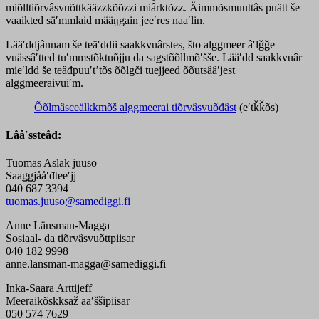
miõlltiõrvâsvuõttkääzzkõõzzi miârktõzz. Äimmõsmuuttâs puätt še
vaaikted säʹmmlaid määŋgain jeeʹres naaʹlin.
Lääʹddjânnam še teäʹddii saakkvuârstes, što alggmeer âʹlǧǧe
vuässâʹtted tuʹmmstõktuõjju da saǥstõõllmõʹšše. Lääʹdd saakkvuâr
mieʹldd še teâđpuuʹtʼtõs õõlǥči tuejjeed õõutsââʹjest
alggmeeraivuiʹm.
Õõlmâsceälkkmõš alggmeerai tiõrvâsvuõđâst
(eʹtǩǩõs)
Lââʹssteâđ:
Tuomas Aslak juuso
Saaǥǥjååʹđteeʹjj
040 687 3394
tuomas.juuso@samediggi.fi
Anne Länsman-Magga
Sosiaal- da tiõrvâsvuõttpiisar
040 182 9998
anne.lansman-magga@samediggi.fi
Inka-Saara Arttijeff
Meeraikõskksaž aaʹššipiisar
050 574 7629