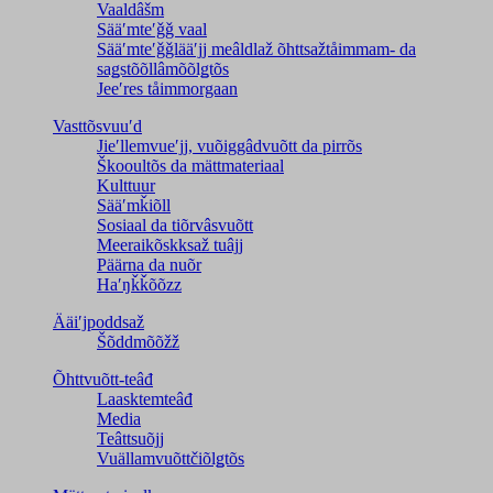
Vaaldâšm
Sääʹmteʹǧǧ vaal
Sääʹmteʹǧǧlääʹjj meâldlaž õhttsažtåimmam- da
saǥstõõllâmõõlǥtõs
Jeeʹres tåimmorgaan
Vasttõsvuuʹd
Jieʹllemvueʹjj, vuõiggâdvuõtt da pirrõs
Škooultõs da mättmateriaal
Kulttuur
Sääʹmǩiõll
Sosiaal da tiõrvâsvuõtt
Meeraikõskksaž tuâjj
Päärna da nuõr
Haʹŋǩǩõõzz
Ääiʹjpoddsaž
Šõddmõõžž
Õhttvuõtt-teâđ
Laasktemteâđ
Media
Teâttsuõjj
Vuällamvuõttčiõlǥtõs