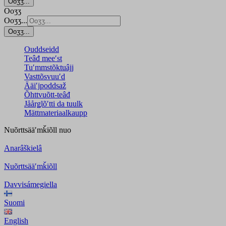
Ooʒʒ...
Ooʒʒ
Ooʒʒ...
Ooʒʒ...
Ouddseidd
Teâđ meeʹst
Tuʹmmstõktuâjj
Vasttõsvuuʹd
Ääiʹjpoddsaž
Õhttvuõtt-teâđ
Jåårǥlõʹtti da tuulk
Mättmateriaalkaupp
Nuõrttsääʹmǩiõll
nuo
Anarâškielâ
Nuõrttsääʹmǩiõll
Davvisámegiella
Suomi
English