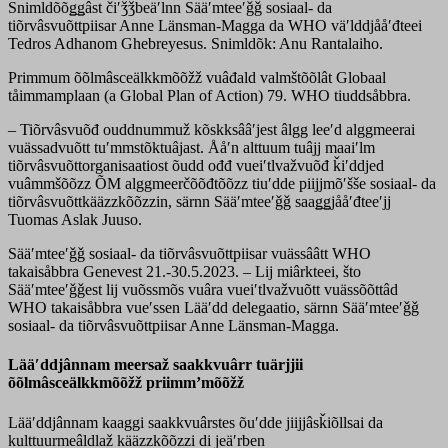
Snimldõõǥǥâst čiʹǯǯbeäʹlnn Sääʹmteeʹǧǧ sosiaal- da
tiõrvâsvuõttpiisar Anne Länsman-Magga da WHO väʹlddjååʹđteei
Tedros Adhanom Ghebreyesus. Snimldõk: Anu Rantalaiho.
Primmum õõlmâsceälkkmõõžž vuâđald valmštõõlât Globaal
tåimmamplaan (a Global Plan of Action) 79. WHO tiuddsåbbra.
– Tiõrvâsvuõđ ouddnummuž kõskksââʹjest âlgg leeʹd alggmeerai
vuässadvuõtt tuʹmmstõktuâjast. Ååʹn alttuum tuâjj maaiʹlm
tiõrvâsvuõttorganisaatiost õudd ođđ vueiʹtlvažvuõđ ǩiʹddjed
vuâmmšõõzz ÕM alggmeerčõõđtõõzz tiuʹdde piijjmõʹšše sosiaal- da
tiõrvâsvuõttkääzzkõõzzin, särnn Sääʹmteeʹǧǧ saaǥǥjååʹđteeʹjj
Tuomas Aslak Juuso.
Sääʹmteeʹǧǧ sosiaal- da tiõrvâsvuõttpiisar vuässââtt WHO
takaisåbbra Genevest 21.-30.5.2023. – Lij miârkteei, što
Sääʹmteeʹǧǧest lij vuõssmõs vuâra vueiʹtlvažvuõtt vuässõõttâd
WHO takaisåbbra vueʹssen Lääʹdd delegaatio, särnn Sääʹmteeʹǧǧ
sosiaal- da tiõrvâsvuõttpiisar Anne Länsman-Magga.
Lääʹddjânnam meersaž saakkvuârr tuärjjii
õõlmâsceälkkmõõžž priimmʼmõõžž
Lääʹddjânnam kaaggi saakkvuârstes õuʹdde jiijjâsǩiõllsai da
kulttuurmeâldlaž kääzzkõõzzi di jeäʹrben