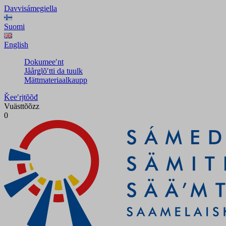
Davvisámegiella
Suomi
English
Dokumeeʹnt
Jåårǥlõʹtti da tuulk
Mättmateriaalkaupp
Ǩeeʹrjtõõđ
Vuästtõõzz
0