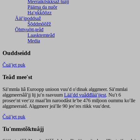
Meeraikõskksaž tuâjj
Päärna da nuõr
Haʹŋǩǩõõzz
Ääiʹjpoddsaž
Šõddmõõžž
Õhttvuõtt-teâđ
Laasktemteâđ
Media
Ouddseidd
Čuäʹjet puk
Teâđ meeʹst
Säʹmmla liâ Euroopp unioon vuuʹd oʹdinak alggmeer. Säʹmmlai
alggmeersââʹjj lij juʹn raavuum
Lääʹdd vuâđđlääʹjjest
. Nuʹt 6
proseeʹnt veeʹzz maaiʹlm naroodâst leʹbe 476 miljoon oummu koʹlle
alggmeeraid. Alggmeer jeäʹlle 90 jeeʹres riikk vuuʹdest.
Čuäʹjet puk
Tuʹmmstõktuâjj