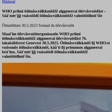
Mååusat
WHO priimi õõlmâsceälkkmõõžž alggmeerai tiõrvâsvuõđâst –
Sääʹmteʹǧǧ vuässõõđi õõlmâsceälkkmõõžž valmštõõllmõʹšše
Õlmstõttum 30.5.2023
Sosiaal da tiõrvâsvuõtt
Maaiʹlm tiõrvâsvuõttorganisaatio WHO priimi
õõlmâsceälkkmõõžž alggmeerai tiõrvâsvuõđâst 76.
takaisåbbrest Genevest 30.5.2023. Õõlmâsceälkkmõš lij WHO:st
vuõssmõs õõlmâsceälkkmõš, kååʹtt lij primmum alggmeerai
beäʹlnn. Sääʹmteʹǧǧ vuässõõđi õõlmâsceälkkmõõžž
valmštõõllmõʹšše.