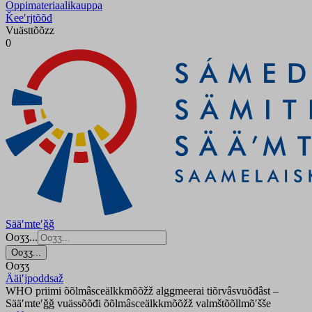
Oppimateriaalikauppa
Ǩeeʹrjtõõđ
Vuästtõõzz
0
Sääʹmteʹǧǧ
Ooʒʒ...
Ooʒʒ...
Ooʒʒ
Ääiʹjpoddsaž
WHO priimi õõlmâsceälkkmõõžž alggmeerai tiõrvâsvuõđâst –
Sääʹmteʹǧǧ vuässõõđi õõlmâsceälkkmõõžž valmštõõllmõʹšše