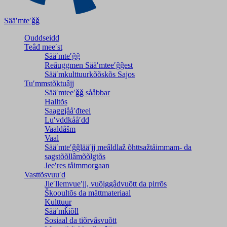
Sääʹmteʹǧǧ
Ouddseidd
Teâđ meeʹst
Sääʹmteʹǧǧ
Reâuggmen Sääʹmteeʹǧǧest
Sääʹmkulttuurkõõskõs Sajos
Tuʹmmstõktuâjj
Sääʹmteeʹǧǧ sååbbar
Halltõs
Saaǥǥjååʹđteei
Luʹvddkååʹdd
Vaaldâšm
Vaal
Sääʹmteʹǧǧlääʹjj meâldlaž õhttsažtåimmam- da
saǥstõõllâmõõlǥtõs
Jeeʹres tåimmorgaan
Vasttõsvuuʹd
Jieʹllemvueʹjj, vuõiggâdvuõtt da pirrõs
Škooultõs da mättmateriaal
Kulttuur
Sääʹmǩiõll
Sosiaal da tiõrvâsvuõtt