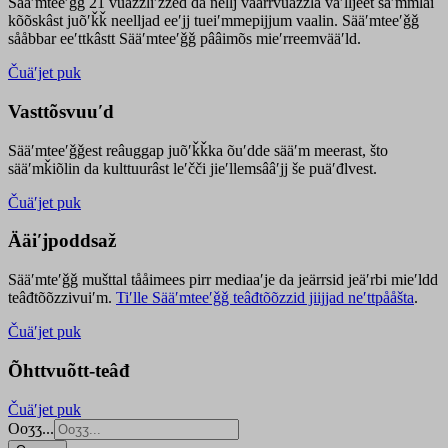
Sääʹmteeʹǧǧ 21 vuäzzliʹžžed da nellj väärrvuäzzla vaʹlljeet säʹmmlai
kõõskâst juõʹǩǩ neelljad eeʹjj tueiʹmmepijjum vaalin. Sääʹmteeʹǧǧ
sååbbar eeʹttkâstt Sääʹmteeʹǧǧ pââimõs mieʹrreemvääʹld.
Čuäʹjet puk
Vasttõsvuuʹd
Sääʹmteeʹǧǧest
reâuggap
juõʹǩǩka
õuʹdde
sääʹm meer
ast
, što
sääʹmǩiõlin da kulttuurâst leʹčči jieʹllemsââʹjj še puäʹđlvest.
Čuäʹjet puk
Ääiʹjpoddsaž
Sääʹmteʹǧǧ mušttal tååimees pirr mediaaʹje da jeärrsid jeäʹrbi mieʹldd
teâđtõõzzivuiʹm.
Tiʹlle Sääʹmteeʹǧǧ teâđtõõzzid jiijjad neʹttpååšta
.
Čuäʹjet puk
Õhttvuõtt-teâđ
Čuäʹjet puk
Ooʒʒ...