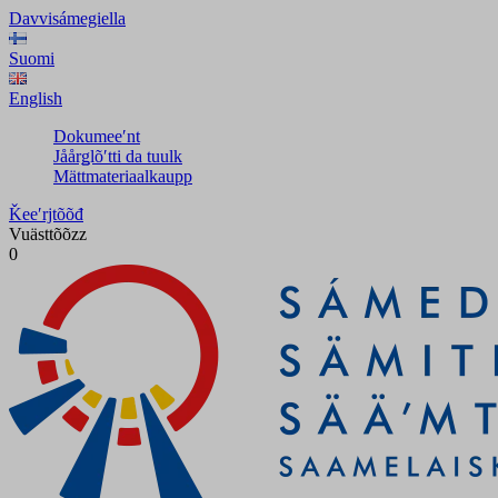
Davvisámegiella
Suomi
English
Dokumeeʹnt
Jåårǥlõʹtti da tuulk
Mättmateriaalkaupp
Ǩeeʹrjtõõđ
Vuästtõõzz
0