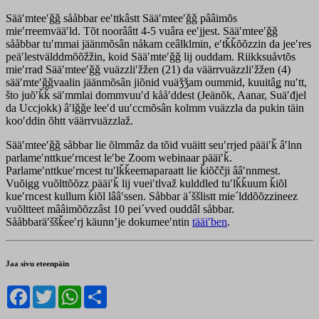
Sääʹmteeʹǧǧ sååbbar eeʹttkâstt Sääʹmteeʹǧǧ pââimõs
mieʹrreemvääʹld. Tõt noorââtt 4-5 vuâra eeʹjjest. Sääʹmteeʹǧǧ
sååbbar tuʹmmai jäänmõsân nåkam ceâlklmin, eʹtǩǩõõzzin da jeeʹres
peäʹlestvälddmõõžžin, koid Sääʹmteʹǧǧ lij ouddam. Riikksuåvtõs
mieʹrrad Sääʹmteeʹǧǧ vuäzzliʹžžen (21) da väärrvuäzzliʹžžen (4)
sääʹmteʹǧǧvaalin jäänmõsân jiõnid vuäǯǯam oummid, kuuitâǥ nuʹtt,
što juõʹǩǩ säʹmmlai dommvuuʹd kååʹddest (Jeänõk, Aanar, Suäʹđjel
da Uccjokk) âʹlǧǧe leeʹd uuʹccmõsân kolmm vuäzzla da pukin täin
kooʹddin õhtt väärrvuäzzlaž.
Sääʹmteeʹǧǧ såbbar lie õlmmâz da tõid vuäitt seuʹrrjed pääiʹǩ âʹlnn
parlameʹnttkueʹrncest leʹbe Zoom webinaar pääiʹǩ.
Parlameʹnttkueʹrncest tuʹlǩǩeemaparaatt lie ǩiõččji ââʹnnmest.
Vuõigg vuõlttõõzz pääiʹǩ lij vueiʹtlvaž kulddled tuʹlǩǩuum ǩiõl
kueʹrncest kullum ǩiõl lââʹssen. Såbbar ä´ššlistt mie´lddõõzzineez
vuõltteet mââimõõzzâst 10 pei´vved ouddâl såbbar.
Sååbbaräʹššǩeeʹrj käunnʼje dokumeeʹntin
tääiʹben
.
Jaa sivu eteenpäin
Facebook
Twitter
WhatsApp
Share