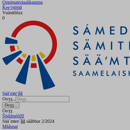
Oppimateriaalikauppa
Ǩeeʹrjtõõđ
Vuästtõõzz
0
Sääʹmteʹǧǧ
Ooʒʒ...
Ooʒʒ...
Ooʒʒ
Šõddmõõžž
Sää´mtee´ǧǧ sååbbar 2/2024
Mååusat