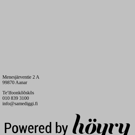
Menesjärventie 2 A
99870 Aanar
Teʹlfoonkõõskõs
010 839 3100
info@samediggi.fi
Digi- ja mainostoimisto Höyry Rovaniemi ja Oulu