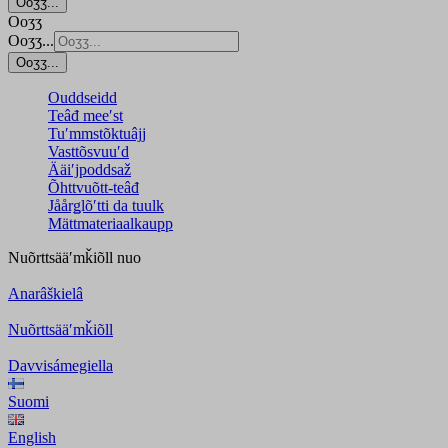
Ooʒʒ...
Ooʒʒ
Ooʒʒ...
Ooʒʒ...
Ouddseidd
Teâđ meeʹst
Tuʹmmstõktuâjj
Vasttõsvuuʹd
Ääiʹjpoddsaž
Õhttvuõtt-teâđ
Jåårǥlõʹtti da tuulk
Mättmateriaalkaupp
Nuõrttsääʹmǩiõll
nuo
Anarâškielâ
Nuõrttsääʹmǩiõll
Davvisámegiella
Suomi
English