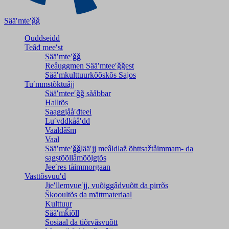
Sääʹmteʹǧǧ
Ouddseidd
Teâđ meeʹst
Sääʹmteʹǧǧ
Reâuggmen Sääʹmteeʹǧǧest
Sääʹmkulttuurkõõskõs Sajos
Tuʹmmstõktuâjj
Sääʹmteeʹǧǧ sååbbar
Halltõs
Saaǥǥjååʹđteei
Luʹvddkååʹdd
Vaaldâšm
Vaal
Sääʹmteʹǧǧlääʹjj meâldlaž õhttsažtåimmam- da
saǥstõõllâmõõlǥtõs
Jeeʹres tåimmorgaan
Vasttõsvuuʹd
Jieʹllemvueʹjj, vuõiggâdvuõtt da pirrõs
Škooultõs da mättmateriaal
Kulttuur
Sääʹmǩiõll
Sosiaal da tiõrvâsvuõtt