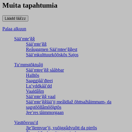
Muita tapahtumia
Palaa alkuun
Sääʹmteʹǧǧ
Sääʹmteʹǧǧ
Reâuggmen Sääʹmteeʹǧǧest
Sääʹmkulttuurkõõskõs Sajos
Tuʹmmstõktuâjj
Sääʹmteeʹǧǧ sååbbar
Halltõs
Saaǥǥjååʹđteei
Luʹvddkååʹdd
Vaaldâšm
Sääʹmteʹǧǧ vaal
Sääʹmteʹǧǧlääʹjj meâldlaž õhttsažtåimmam- da
saǥstõõllâmõõlǥtõs
Jeeʹres tåimmorgaan
Vasttõsvuuʹd
Jieʹllemvueʹjj, vuõiggâdvuõtt da pirrõs