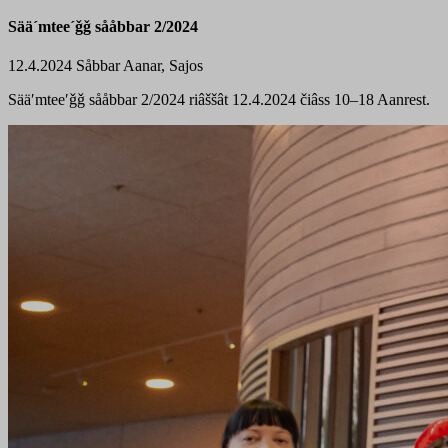
Sää´mtee´ǧǧ sååbbar 2/2024
12.4.2024
Såbbar
Aanar, Sajos
Sääʹmteeʹǧǧ sååbbar 2/2024 riâššât 12.4.2024 čiâss 10–18 Aanrest.