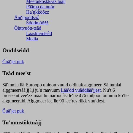
Meeraikõskksaž tuâjj
Päärna da nuõr
Haʹŋǩǩõõzz
Ääiʹjpoddsaž
Šõddmõõžž
Õhttvuõtt-teâđ
Laasktemteâđ
Media
Ouddseidd
Čuäʹjet puk
Teâđ meeʹst
Säʹmmla liâ Euroopp unioon vuuʹd oʹdinak alggmeer. Säʹmmlai
alggmeersââʹjj lij juʹn raavuum
Lääʹdd vuâđđlääʹjjest
. Nuʹt 6
proseeʹnt veeʹzz maaiʹlm naroodâst leʹbe 476 miljoon oummu koʹlle
alggmeeraid. Alggmeer jeäʹlle 90 jeeʹres riikk vuuʹdest.
Čuäʹjet puk
Tuʹmmstõktuâjj