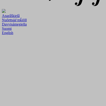
Anarâškielâ
Nuõrttsääʹmǩiõll
Davvisámegiella
Suomi
English