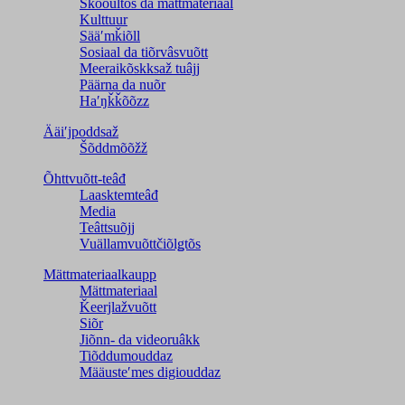
Škooultõs da mättmateriaal
Kulttuur
Sääʹmǩiõll
Sosiaal da tiõrvâsvuõtt
Meeraikõskksaž tuâjj
Päärna da nuõr
Haʹŋǩǩõõzz
Ääiʹjpoddsaž
Šõddmõõžž
Õhttvuõtt-teâđ
Laasktemteâđ
Media
Teâttsuõjj
Vuällamvuõttčiõlǥtõs
Mättmateriaalkaupp
Mättmateriaal
Ǩeerjlažvuõtt
Siõr
Jiõnn- da videoruâkk
Tiõddumouddaz
Määusteʹmes digiouddaz