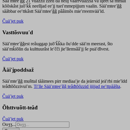
Sääʹmteeʹǧǧ 21 vuäzzliʹžžed da nellj väärrvuäzzla vaʹlljeet säʹmmlai
kõõskâst juõʹǩǩ neelljad eeʹjj tueiʹmmepijjum vaalin. Sääʹmteeʹǧǧ
sååbbar eeʹttkâstt Sääʹmteeʹǧǧ pââimõs mieʹrreemvääʹld.
Čuäʹjet puk
Vasttõsvuuʹd
Sääʹmteeʹǧǧest
reâuggap
juõʹǩǩka
õuʹdde
sääʹm meer
ast
, što
sääʹmǩiõlin da kulttuurâst leʹčči jieʹllemsââʹjj še puäʹđlvest.
Čuäʹjet puk
Ääiʹjpoddsaž
Sääʹmteʹǧǧ mušttal tååimees pirr mediaaʹje da jeärrsid jeäʹrbi mieʹldd
teâđtõõzzivuiʹm.
Tiʹlle Sääʹmteeʹǧǧ teâđtõõzzid jiijjad neʹttpååšta
.
Čuäʹjet puk
Õhttvuõtt-teâđ
Čuäʹjet puk
Ooʒʒ...