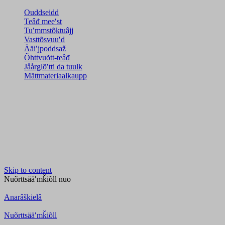
Ouddseidd
Teâđ meeʹst
Tuʹmmstõktuâjj
Vasttõsvuuʹd
Ääiʹjpoddsaž
Õhttvuõtt-teâđ
Jåårǥlõʹtti da tuulk
Mättmateriaalkaupp
Skip to content
Nuõrttsääʹmǩiõll
nuo
Anarâškielâ
Nuõrttsääʹmǩiõll