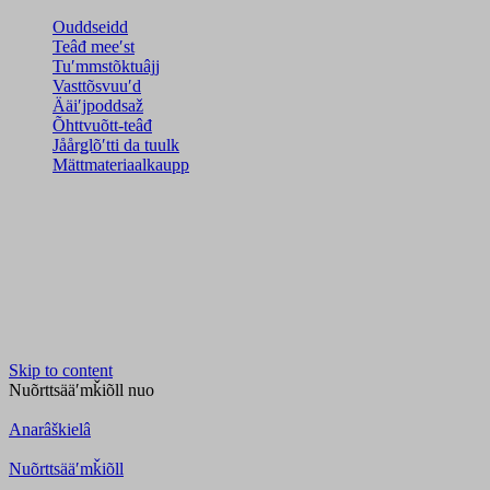
Ouddseidd
Teâđ meeʹst
Tuʹmmstõktuâjj
Vasttõsvuuʹd
Ääiʹjpoddsaž
Õhttvuõtt-teâđ
Jåårǥlõʹtti da tuulk
Mättmateriaalkaupp
Skip to content
Nuõrttsääʹmǩiõll
nuo
Anarâškielâ
Nuõrttsääʹmǩiõll