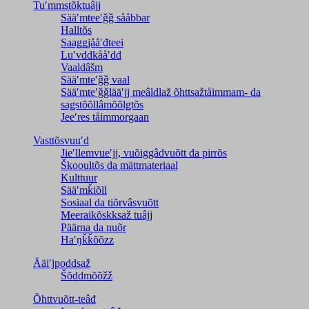
Tuʹmmstõktuâjj
Sääʹmteeʹǧǧ sååbbar
Halltõs
Saaǥǥjååʹđteei
Luʹvddkååʹdd
Vaaldâšm
Sääʹmteʹǧǧ vaal
Sääʹmteʹǧǧlääʹjj meâldlaž õhttsažtåimmam- da
saǥstõõllâmõõlǥtõs
Jeeʹres tåimmorgaan
Vasttõsvuuʹd
Jieʹllemvueʹjj, vuõiggâdvuõtt da pirrõs
Škooultõs da mättmateriaal
Kulttuur
Sääʹmǩiõll
Sosiaal da tiõrvâsvuõtt
Meeraikõskksaž tuâjj
Päärna da nuõr
Haʹŋǩǩõõzz
Ääiʹjpoddsaž
Šõddmõõžž
Õhttvuõtt-teâđ