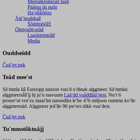
Meeraikõskksaž tuâjj
Päärna da nuõr
Haʹŋǩǩõõzz
Ääiʹjpoddsaž
Šõddmõõžž
Õhttvuõtt-teâđ
Laasktemteâđ
Media
Ouddseidd
Čuäʹjet puk
Teâđ meeʹst
Säʹmmla liâ Euroopp unioon vuuʹd oʹdinak alggmeer. Säʹmmlai
alggmeersââʹjj lij juʹn raavuum
Lääʹdd vuâđđlääʹjjest
. Nuʹt 6
proseeʹnt veeʹzz maaiʹlm naroodâst leʹbe 476 miljoon oummu koʹlle
alggmeeraid. Alggmeer jeäʹlle 90 jeeʹres riikk vuuʹdest.
Čuäʹjet puk
Tuʹmmstõktuâjj