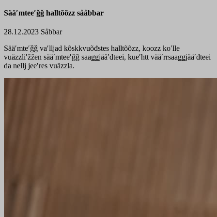
Sääʹmteeʹǧǧ halltõõzz sååbbar
28.12.2023
Såbbar
Sääʹmteʹǧǧ vaʹlljad kõskkvuõđstes halltõõzz, koozz koʹlle
vuäzzliʹžžen sääʹmteeʹǧǧ saaǥǥjååʹđteei, kueʹhtt vääʹrrsaaǥǥjååʹđteei
da nellj jeeʹres vuäzzla.