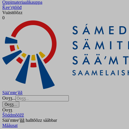
Oppimateriaalikauppa
Ǩeeʹrjtõõđ
Vuästtõõzz
0
Sääʹmteʹǧǧ
Ooʒʒ...
Ooʒʒ...
Ooʒʒ
Šõddmõõžž
Sääʹmteeʹǧǧ halltõõzz sååbbar
Mååusat