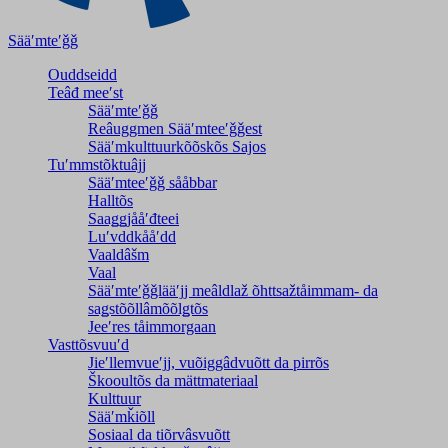
Sääʹmteʹǧǧ
Ouddseidd
Teâđ meeʹst
Sääʹmteʹǧǧ
Reâuggmen Sääʹmteeʹǧǧest
Sääʹmkulttuurkõõskõs Sajos
Tuʹmmstõktuâjj
Sääʹmteeʹǧǧ sååbbar
Halltõs
Saaǥǥjååʹđteei
Luʹvddkååʹdd
Vaaldâšm
Vaal
Sääʹmteʹǧǧlääʹjj meâldlaž õhttsažtåimmam- da
saǥstõõllâmõõlǥtõs
Jeeʹres tåimmorgaan
Vasttõsvuuʹd
Jieʹllemvueʹjj, vuõiggâdvuõtt da pirrõs
Škooultõs da mättmateriaal
Kulttuur
Sääʹmǩiõll
Sosiaal da tiõrvâsvuõtt