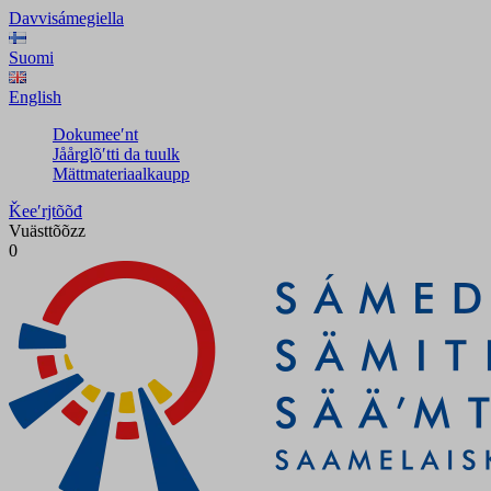
Davvisámegiella
Suomi
English
Dokumeeʹnt
Jåårǥlõʹtti da tuulk
Mättmateriaalkaupp
Ǩeeʹrjtõõđ
Vuästtõõzz
0