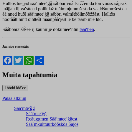
Halltõs tuejjad sääʹmteeʹǧǧ såbbar vuâllsiʹžžen da tõn vuõss-sâjjsaž
tuâjjan lij vaʹstteed poliittlaž tuåimmjummšest da vaaldšummšest da
ââʹnned huõl sääʹmteeʹǧǧ såbbri valmštõõllmõõžžâst. Halltõs
noorââtt nuʹtt õʹhttešt määnpââʹjest leʹbe taarb mieʹldd.
Sååbbaräʹššǩeeʹrj käunnʼje dokumeeʹntin
tääiʹben
.
Jaa sivu eteenpäin
Facebook
Twitter
WhatsApp
Share
Muita tapahtumia
Palaa alkuun
Sääʹmteʹǧǧ
Sääʹmteʹǧǧ
Reâuggmen Sääʹmteeʹǧǧest
Sääʹmkulttuurkõõskõs Sajos