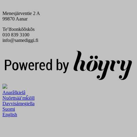
Menesjärventie 2 A
99870 Aanar
Teʹlfoonkõõskõs
010 839 3100
info@samediggi.fi
Digi- ja mainostoimisto Höyry Rovaniemi ja Oulu
Anarâškielâ
Nuõrttsääʹmǩiõll
Davvisámegiella
Suomi
English