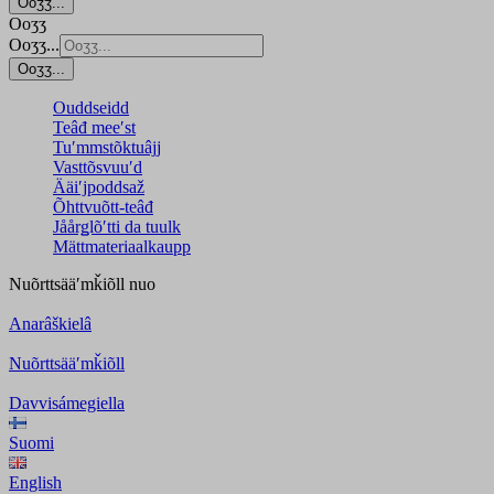
Ooʒʒ...
Ooʒʒ
Ooʒʒ...
Ooʒʒ...
Ouddseidd
Teâđ meeʹst
Tuʹmmstõktuâjj
Vasttõsvuuʹd
Ääiʹjpoddsaž
Õhttvuõtt-teâđ
Jåårǥlõʹtti da tuulk
Mättmateriaalkaupp
Nuõrttsääʹmǩiõll
nuo
Anarâškielâ
Nuõrttsääʹmǩiõll
Davvisámegiella
Suomi
English