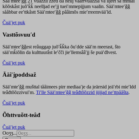
Sääʹmteeʹǧǧ 21 vuäzzliʹžžed da nellj väärrvuäzzla vaʹlljeet säʹmmlai
kõõskâst juõʹǩǩ neelljad eeʹjj tueiʹmmepijjum vaalin. Sääʹmteeʹǧǧ
sååbbar eeʹttkâstt Sääʹmteeʹǧǧ pââimõs mieʹrreemvääʹld.
Čuäʹjet puk
Vasttõsvuuʹd
Sääʹmteeʹǧǧest
reâuggap
juõʹǩǩka
õuʹdde
sääʹm meer
ast
, što
sääʹmǩiõlin da kulttuurâst leʹčči jieʹllemsââʹjj še puäʹđlvest.
Čuäʹjet puk
Ääiʹjpoddsaž
Sääʹmteʹǧǧ mušttal tååimees pirr mediaaʹje da jeärrsid jeäʹrbi mieʹldd
teâđtõõzzivuiʹm.
Tiʹlle Sääʹmteeʹǧǧ teâđtõõzzid jiijjad neʹttpååšta
.
Čuäʹjet puk
Õhttvuõtt-teâđ
Čuäʹjet puk
Ooʒʒ...