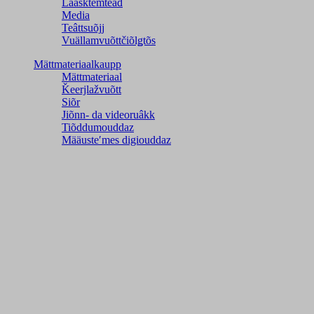
Laasktemteâđ
Media
Teâttsuõjj
Vuällamvuõttčiõlǥtõs
Mättmateriaalkaupp
Mättmateriaal
Ǩeerjlažvuõtt
Siõr
Jiõnn- da videoruâkk
Tiõddumouddaz
Määusteʹmes digiouddaz