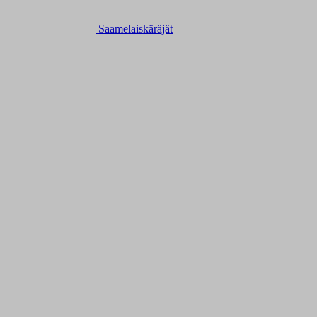
Saamelaiskäräjät