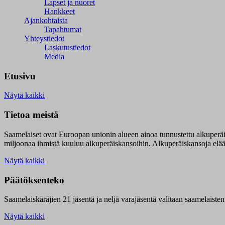
Lapset ja nuoret
Hankkeet
Ajankohtaista
Tapahtumat
Yhteystiedot
Laskutustiedot
Media
Etusivu
Näytä kaikki
Tietoa meistä
Saamelaiset ovat Euroopan unionin alueen ainoa tunnustettu alkuperä
miljoonaa ihmistä kuuluu alkuperäiskansoihin. Alkuperäiskansoja elää 9
Näytä kaikki
Päätöksenteko
Saamelaiskäräjien 21 jäsentä ja neljä varajäsentä valitaan saamelaiste
Näytä kaikki