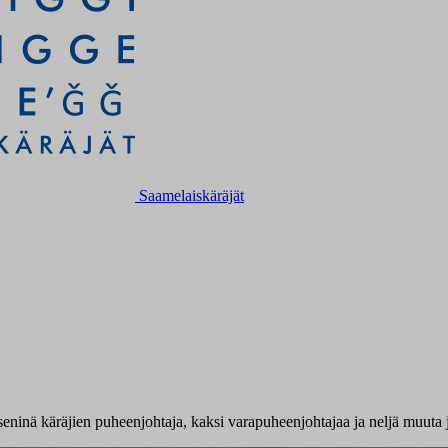
Saamelaiskäräjät
seninä käräjien puheenjohtaja, kaksi varapuheenjohtajaa ja neljä muuta 