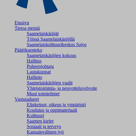
Etusivu
Tietoa meistä
Saamelaiskäräjät
Töissä Saamelaiskäräjillä
Saamelaiskulttuuri­keskus Sajos
Päätöksenteko
Saamelaiskäräjien kokous
Hallitus
Puheenjohtaja
Lautakunnat
Hallinto
Saamelaiskäräjien vaalit
Yhteistoiminta- ja neuvotteluvelvoite
Muut toimielimet
Vastuualueet
Elinkeinot, oikeus ja ympäristö
Koulutus ja oppimateriaali
Kulttuuri
Saamen kielet
Sosiaali ja terveys
Kansainvälinen työ