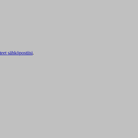
teet sähköpostiisi
.