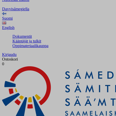
Davvisámegiella
Suomi
English
Dokumentit
Kääntäjät ja tulkit
Oppimateriaalikauppa
Kirjaudu
Ostoskori
0