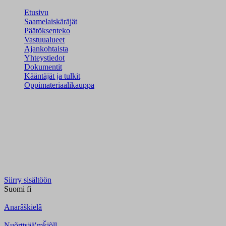
Etusivu
Saamelaiskäräjät
Päätöksenteko
Vastuualueet
Ajankohtaista
Yhteystiedot
Dokumentit
Kääntäjät ja tulkit
Oppimateriaalikauppa
Siirry sisältöön
Suomi
fi
Anarâškielâ
Nuõrttsääʹmǩiõll