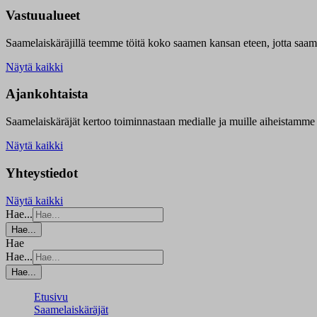
Vastuualueet
Saamelaiskäräjillä t
eemme töitä koko saamen kansan eteen, jotta saamen 
Näytä kaikki
Ajankohtaista
Saamelaiskäräjät kertoo toiminnastaan medialle ja muille aiheistamme 
Näytä kaikki
Yhteystiedot
Näytä kaikki
Hae...
Hae...
Hae
Hae...
Hae...
Etusivu
Saamelaiskäräjät