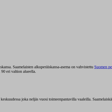
iskansa. Saamelaisten alkuperäiskansa-asema on vahvistettu
Suomen per
0 eri valtion alueella.
n keskuudessa joka neljäs vuosi toimeenpantavilla vaaleilla. Saamelaisk