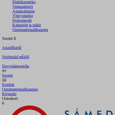
Päätöksenteko
Vastuualueet
Ajankohtaista
Yhteystiedot
Dokumentit
Kääntäjät ja tulkit
Oppimateriaalikauppa
Suomi
fi
Anarâškielâ
Nuõrttsääʹmǩiõll
Davvisámegiella
Suomi
English
Oppimateriaalikauppa
Kirjaudu
Ostoskori
0