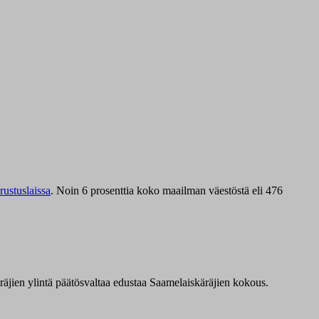
ustuslaissa
.
Noin 6 prosenttia koko maailman väestöstä eli 476
äräjien ylintä päätösvaltaa edustaa Saamelaiskäräjien kokous.